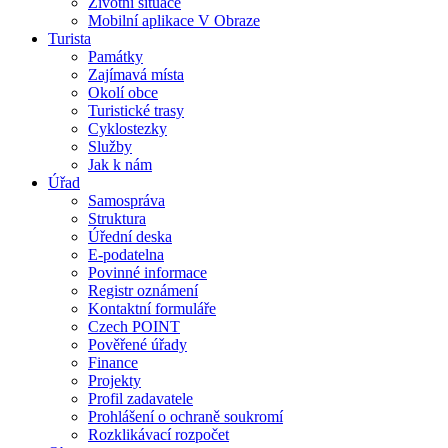
Životní situace
Mobilní aplikace V Obraze
Turista
Památky
Zajímavá místa
Okolí obce
Turistické trasy
Cyklostezky
Služby
Jak k nám
Úřad
Samospráva
Struktura
Úřední deska
E-podatelna
Povinné informace
Registr oznámení
Kontaktní formuláře
Czech POINT
Pověřené úřady
Finance
Projekty
Profil zadavatele
Prohlášení o ochraně soukromí
Rozklikávací rozpočet