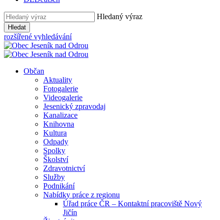
Hledaný výraz
Hledat
rozšířené vyhledávání
Občan
Aktuality
Fotogalerie
Videogalerie
Jesenický zpravodaj
Kanalizace
Knihovna
Kultura
Odpady
Spolky
Školství
Zdravotnictví
Služby
Podnikání
Nabídky práce z regionu
Úřad práce ČR – Kontaktní pracoviště Nový
Jičín