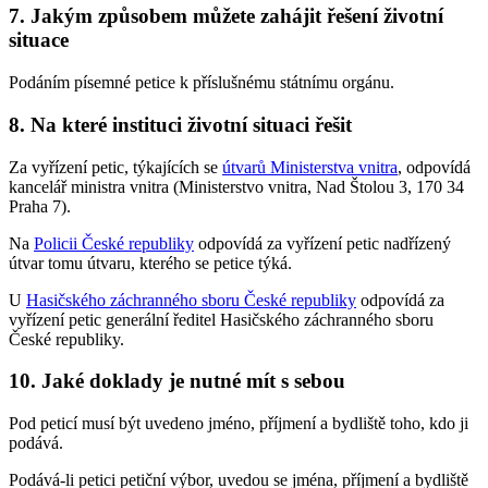
7. Jakým způsobem můžete zahájit řešení životní
situace
Podáním písemné petice k příslušnému státnímu orgánu.
8. Na které instituci životní situaci řešit
Za vyřízení petic, týkajících se
útvarů Ministerstva vnitra
, odpovídá
kancelář ministra vnitra (Ministerstvo vnitra, Nad Štolou 3, 170 34
Praha 7).
Na
Policii České republiky
odpovídá za vyřízení petic nadřízený
útvar tomu útvaru, kterého se petice týká.
U
Hasičského záchranného sboru České republiky
odpovídá za
vyřízení petic generální ředitel Hasičského záchranného sboru
České republiky.
10. Jaké doklady je nutné mít s sebou
Pod peticí musí být uvedeno jméno, příjmení a bydliště toho, kdo ji
podává.
Podává-li petici petiční výbor, uvedou se jména, příjmení a bydliště