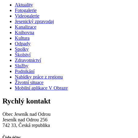
Aktuality
Fotogalerie
Videogalerie
Jesenický zpravodaj
Kanalizace
Knihovna
Kultura
Odpady
Spolky
Školství
Zdravotnictví
Služby
Podnikání
Nabídky práce z regionu
Životní situace
Mobilní aplikace V Obraze
Rychlý kontakt
Obec Jeseník nad Odrou
Jeseník nad Odrou 256
742 33, Česká republika
Číslo účtu: