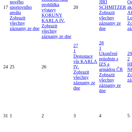
nového
JIŘÍ
Od
prohlídka
17
sportovního
20
SCHMITZER
ak
výstavy
areálu
Zobrazit
Af
KORUNY
Zobrazit
všechny
Le
KARLA IV.
všechny
záznamy ze
Zo
Zobrazit
záznamy ze dne
dne
zá
všechny
záznamy ze dne
28
27
1
1
Ukončení
29
Degustace
prázdnin s
2
vín KARLA
IZS a
H
24
25
26
IV.
armádou ČR
N
Zobrazit
Zobrazit
Zo
všechny
všechny
zá
záznamy ze
záznamy ze
dne
dne
31
1
2
3
4
5