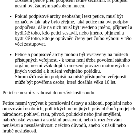
obsahem petice před podpisem řádně seznámil. K podpisu
nesmí být žádným způsobem nucen.
Pokud podpisové archy neobsahují text petice, musí být
označeny tak, aby bylo zřejmé, jaká petice má být podpisy
podpořena; dále na nich musí být uvedeno jméno, příjmení a
bydliště toho, kdo petici sestavil, nebo jméno, příjmení a
bydliště toho, kdo je oprávněn členy petičního výboru v této
věci zastupovat.
Petice a podpisové archy mohou být vystaveny na místech
přístupných veřejnosti - k tomu není třeba povolení státního
orgánu; nesmí však dojít k omezení provozu motorových a
jiných vozidel a k rušení veřejného pořádku.
Shromažďováním podpisů na místě přístupném veřejnosti
může být pověřena osoba, která dosáhla věku 16 let.
Peticí se nesmí zasahovat do nezávislosti soudu.
Petice nesmí vyzývat k porušování ústavy a zákonů, popírání nebo
omezování osobních, politických nebo jiných práv občanů pro jejich
národnost, pohlaví, rasu, původ, politické nebo jiné smýšlení,
náboženské vyznání a sociální postavení, nebo k rozněcování
nenávisti a nesnášenlivosti z těchto důvodů, anebo k násilí nebo
hrubé neslušnosti.