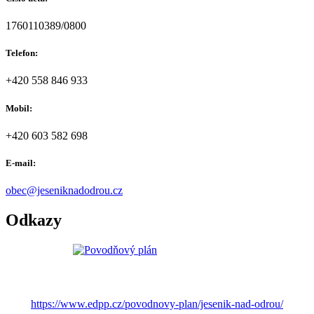
1760110389/0800
Telefon:
+420 558 846 933
Mobil:
+420 603 582 698
E-mail:
obec@jeseniknadodrou.cz
Odkazy
https://www.edpp.cz/povodnovy-plan/jesenik-nad-odrou/