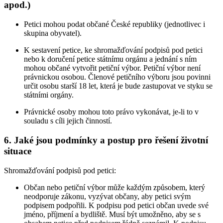
apod.)
Petici mohou podat občané České republiky (jednotlivec i
skupina obyvatel).
K sestavení petice, ke shromažďování podpisů pod petici
nebo k doručení petice státnímu orgánu a jednání s ním
mohou občané vytvořit petiční výbor. Petiční výbor není
právnickou osobou. Členové petičního výboru jsou povinni
určit osobu starší 18 let, která je bude zastupovat ve styku se
státními orgány.
Právnické osoby mohou toto právo vykonávat, je-li to v
souladu s cíli jejich činností.
6. Jaké jsou podmínky a postup pro řešení životní
situace
Shromažďování podpisů pod petici:
Občan nebo petiční výbor může každým způsobem, který
neodporuje zákonu, vyzývat občany, aby petici svým
podpisem podpořili. K podpisu pod petici občan uvede své
jméno, příjmení a bydliště. Musí být umožněno, aby se s