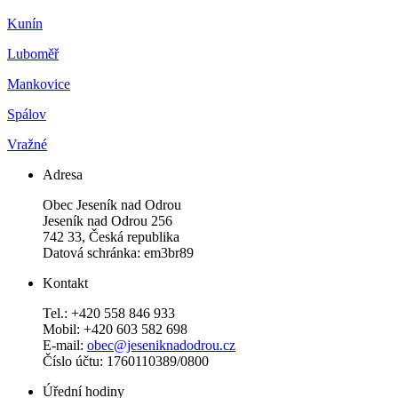
Kunín
Luboměř
Mankovice
Spálov
Vražné
Adresa
Obec Jeseník nad Odrou
Jeseník nad Odrou 256
742 33, Česká republika
Datová schránka: em3br89
Kontakt
Tel.: +420 558 846 933
Mobil: +420 603 582 698
E-mail:
obec@jeseniknadodrou.cz
Číslo účtu: 1760110389/0800
Úřední hodiny