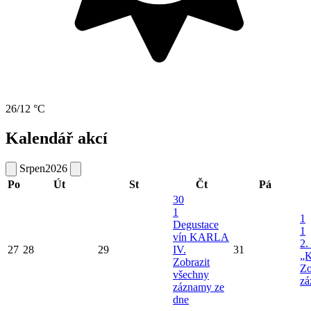
26/12 °C
Kalendář akcí
Srpen
2026
Po
Út
St
Čt
Pá
30
1
1
Degustace
1
vín KARLA
2.
27
28
29
IV.
31
„K
Zobrazit
Zo
všechny
zá
záznamy ze
dne