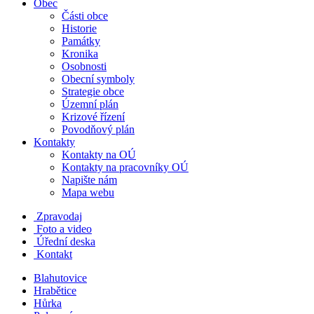
Obec
Části obce
Historie
Památky
Kronika
Osobnosti
Obecní symboly
Strategie obce
Územní plán
Krizové řízení
Povodňový plán
Kontakty
Kontakty na OÚ
Kontakty na pracovníky OÚ
Napište nám
Mapa webu
Zpravodaj
Foto a video
Úřední deska
Kontakt
Blahutovice
Hrabětice
Hůrka