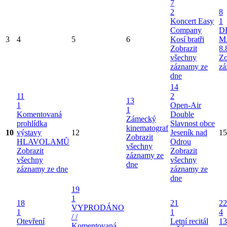
7
2
8
Koncert Easy
1
Company
D
3
4
5
6
Kosí bratři
M
Zobrazit
8.
všechny
Zo
záznamy ze
zá
dne
14
11
2
13
1
Open-Air
1
Komentovaná
Double
Zámecký
prohlídka
Slavnost obce
kinematograf
10
výstavy
12
Jeseník nad
15
Zobrazit
HLAVOLAMŮ
Odrou
všechny
Zobrazit
Zobrazit
záznamy ze
všechny
všechny
dne
záznamy ze dne
záznamy ze
dne
19
1
18
21
22
VYPRODÁNO
1
1
4
/ /
Otevření
Letní recitál
13
Komentovaná