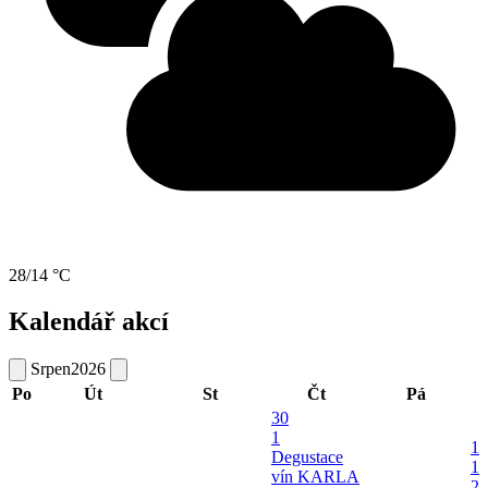
28/14 °C
Kalendář akcí
Srpen
2026
Po
Út
St
Čt
Pá
30
1
1
Degustace
1
vín KARLA
2.