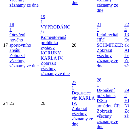
dne
záznamy ze dne
záznamy ze
dne
19
1
18
21
22
VYPRODÁNO
1
1
4
/ /
Otevření
Letní recitál
13
Komentovaná
nového
JIŘÍ
Od
prohlídka
17
sportovního
20
SCHMITZER
ak
výstavy
areálu
Zobrazit
Af
KORUNY
Zobrazit
všechny
Le
KARLA IV.
všechny
záznamy ze
Zo
Zobrazit
záznamy ze dne
dne
zá
všechny
záznamy ze dne
28
27
1
1
Ukončení
29
Degustace
prázdnin s
2
vín KARLA
IZS a
H
24
25
26
IV.
armádou ČR
N
Zobrazit
Zobrazit
Zo
všechny
všechny
zá
záznamy ze
záznamy ze
dne
dne