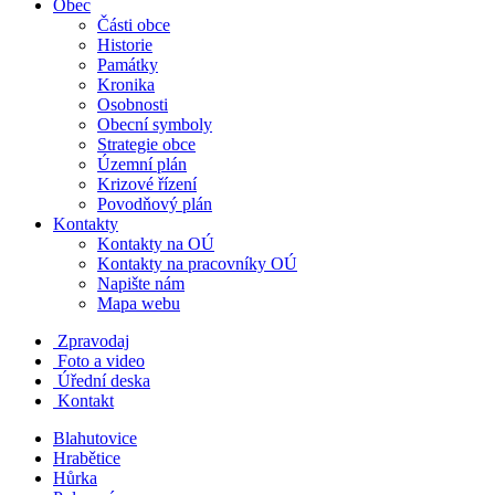
Obec
Části obce
Historie
Památky
Kronika
Osobnosti
Obecní symboly
Strategie obce
Územní plán
Krizové řízení
Povodňový plán
Kontakty
Kontakty na OÚ
Kontakty na pracovníky OÚ
Napište nám
Mapa webu
Zpravodaj
Foto a video
Úřední deska
Kontakt
Blahutovice
Hrabětice
Hůrka