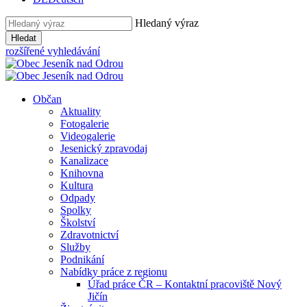
Hledaný výraz
Hledat
rozšířené vyhledávání
Občan
Aktuality
Fotogalerie
Videogalerie
Jesenický zpravodaj
Kanalizace
Knihovna
Kultura
Odpady
Spolky
Školství
Zdravotnictví
Služby
Podnikání
Nabídky práce z regionu
Úřad práce ČR – Kontaktní pracoviště Nový
Jičín