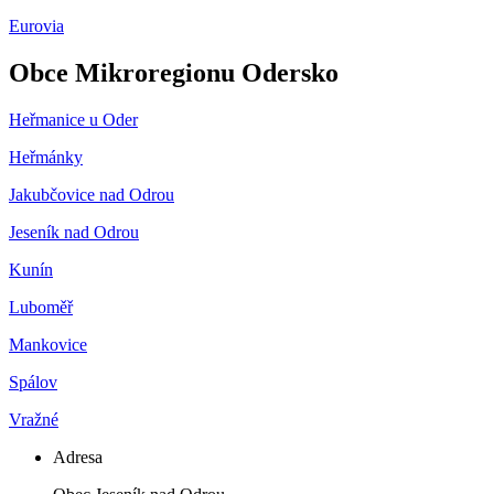
Eurovia
Obce Mikroregionu Odersko
Heřmanice u Oder
Heřmánky
Jakubčovice nad Odrou
Jeseník nad Odrou
Kunín
Luboměř
Mankovice
Spálov
Vražné
Adresa