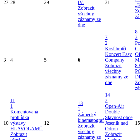
27
28
29
IV.
31
„K
Zobrazit
Zo
všechny
zá
záznamy ze
dne
8
7
3
2
Po
Kosí bratři
Cu
Koncert Easy
O
3
4
5
6
Company
M
Zobrazit
8.
všechny
P
záznamy ze
D
dne
Zo
zá
14
11
2
13
1
Open-Air
1
Komentovaná
Double
Zámecký
prohlídka
Slavnost obce
kinematograf
10
výstavy
12
Jeseník nad
15
Zobrazit
HLAVOLAMŮ
Odrou
všechny
Zobrazit
Zobrazit
záznamy ze
všechny
všechny