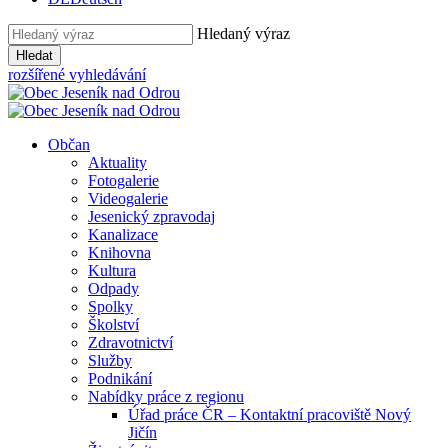
Hledaný výraz
Hledat
rozšířené vyhledávání
Občan
Aktuality
Fotogalerie
Videogalerie
Jesenický zpravodaj
Kanalizace
Knihovna
Kultura
Odpady
Spolky
Školství
Zdravotnictví
Služby
Podnikání
Nabídky práce z regionu
Úřad práce ČR – Kontaktní pracoviště Nový
Jičín