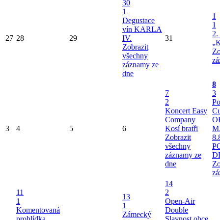
30
1
1
Degustace
1
vín KARLA
2.
27
28
29
IV.
31
„K
Zobrazit
Zo
všechny
zá
záznamy ze
dne
8
7
3
2
Po
Koncert Easy
Cu
Company
O
3
4
5
6
Kosí bratři
M
Zobrazit
8.
všechny
P
záznamy ze
D
dne
Zo
zá
14
11
2
13
1
Open-Air
1
Komentovaná
Double
Zámecký
prohlídka
Slavnost obce