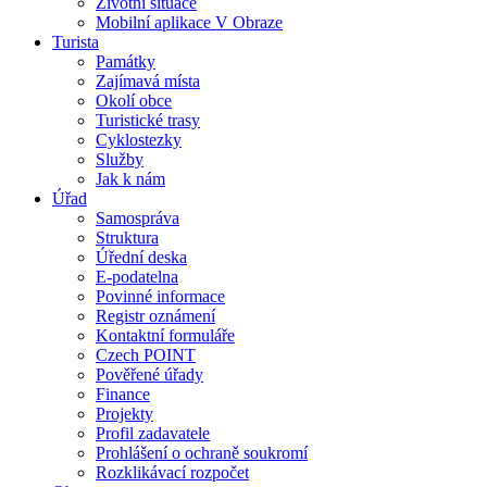
Životní situace
Mobilní aplikace V Obraze
Turista
Památky
Zajímavá místa
Okolí obce
Turistické trasy
Cyklostezky
Služby
Jak k nám
Úřad
Samospráva
Struktura
Úřední deska
E-podatelna
Povinné informace
Registr oznámení
Kontaktní formuláře
Czech POINT
Pověřené úřady
Finance
Projekty
Profil zadavatele
Prohlášení o ochraně soukromí
Rozklikávací rozpočet