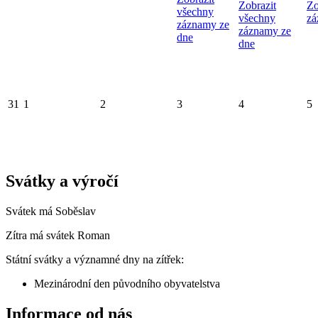
Zobrazit
Zo
všechny
všechny
zá
záznamy ze
záznamy ze
dne
dne
31
1
2
3
4
5
Svátky a výročí
Svátek má
Soběslav
Zítra má svátek
Roman
Státní svátky a významné dny na zítřek:
Mezinárodní den původního obyvatelstva
Informace od nás