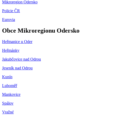
Mikroregion Odersko
Policie ČR
Eurovia
Obce Mikroregionu Odersko
Heřmanice u Oder
Heřmánky
Jakubčovice nad Odrou
Jeseník nad Odrou
Kunín
Luboměř
Mankovice
Spálov
Vražné