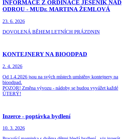
INFORMACE Z ORDINACE JESENÍK NAD
ODROU - MUDr. MARTINA ŽEMLOVÁ
23. 6.
2026
DOVOLENÁ BĚHEM LETNÍCH PRÁZDNIN
KONTEJNERY NA BIOODPAD
2. 4.
2026
Od 1.4.2026 jsou na svých místech umístěny kontejnery na
bioodpad.
POZOR! Změna vývozu - nádoby se budou vyvážet každé
ÚTERÝ!
Inzerce - poptávka bydlení
10. 3.
2026
Pracující maminka s dvěma dětmi hledá bydlení - viz inzerát.