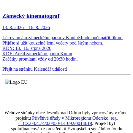
Zámecký kinematograf
13. 8.
2026
–
16. 8.
2026
Léto v areálu zámeckého parku v Kuníně bude opět patřit filmu!
Přijďte si užít kouzelné letní večery pod širým nebem.
KDY: 13.–16. srpna 2026
KDE: Areál zámeckého parku Kunín
Začátky promítání vždy od 20:30 hodin.
Přejít na stránku Kalendář událostí
Webové stránky obce Jeseník nad Odrou byly zpracovány v rámci
projektu
Přívětivé úřady v Mikroregionu Odersko, reg.
č. CZ.03.4.74/0.0/0.0/18_092/0014618
. Projekt byl
spolufinancován z prostředků Evropského sociálního fondu