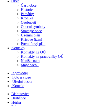
Obec
Části obce
Historie
Památky
Kronika
Osobnosti
Obecní symboly
Strategie obce
Územní plán
Krizové řízení
Povodňový plán
Kontakty
Kontakty na OÚ
Kontakty na pracovníky OÚ
Napište nám
Mapa webu
Zpravodaj
Foto a video
Úřední deska
Kontakt
Blahutovice
Hrabětice
Hůrka