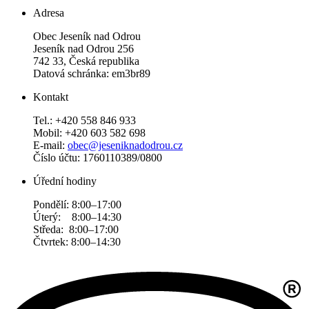
Adresa
Obec Jeseník nad Odrou
Jeseník nad Odrou 256
742 33, Česká republika
Datová schránka: em3br89
Kontakt
Tel.: +420 558 846 933
Mobil: +420 603 582 698
E-mail:
obec@jeseniknadodrou.cz
Číslo účtu: 1760110389/0800
Úřední hodiny
Pondělí: 8:00–17:00
Úterý: 8:00–14:30
Středa: 8:00–17:00
Čtvrtek: 8:00–14:30