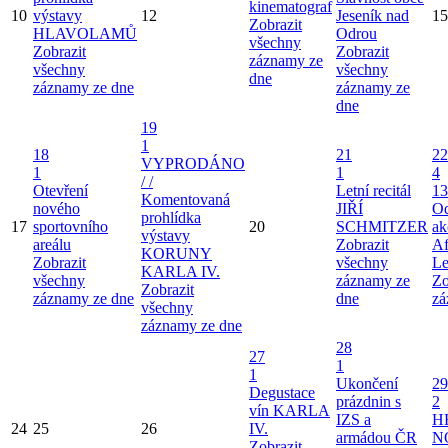
kinematograf
10
výstavy
12
Jeseník nad
15
Zobrazit
HLAVOLAMŮ
Odrou
všechny
Zobrazit
Zobrazit
záznamy ze
všechny
všechny
dne
záznamy ze dne
záznamy ze
dne
19
1
18
21
22
VYPRODÁNO
1
1
4
/ /
Otevření
Letní recitál
13
Komentovaná
nového
JIŘÍ
Od
prohlídka
17
sportovního
20
SCHMITZER
ak
výstavy
areálu
Zobrazit
Af
KORUNY
Zobrazit
všechny
Le
KARLA IV.
všechny
záznamy ze
Zo
Zobrazit
záznamy ze dne
dne
zá
všechny
záznamy ze dne
28
27
1
1
Ukončení
29
Degustace
prázdnin s
2
vín KARLA
IZS a
H
24
25
26
IV.
armádou ČR
N
Zobrazit