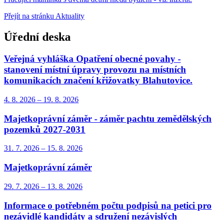
Přejít na stránku Aktuality
Úřední deska
Veřejná vyhláška Opatření obecné povahy -
stanovení místní úpravy provozu na místních
komunikacích značení křižovatky Blahutovice.
4. 8.
2026
–
19. 8.
2026
Majetkoprávní záměr - záměr pachtu zemědělských
pozemků 2027-2031
31. 7.
2026
–
15. 8.
2026
Majetkoprávní záměr
29. 7.
2026
–
13. 8.
2026
Informace o potřebném počtu podpisů na petici pro
nezávidlé kandidáty a sdružení nezávislých