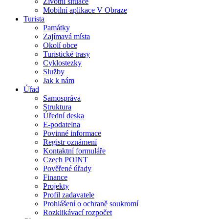
Životní situace
Mobilní aplikace V Obraze
Turista
Památky
Zajímavá místa
Okolí obce
Turistické trasy
Cyklostezky
Služby
Jak k nám
Úřad
Samospráva
Struktura
Úřední deska
E-podatelna
Povinné informace
Registr oznámení
Kontaktní formuláře
Czech POINT
Pověřené úřady
Finance
Projekty
Profil zadavatele
Prohlášení o ochraně soukromí
Rozklikávací rozpočet