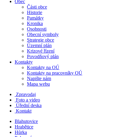
Obec
Části obce
Historie
Památky
Kronika
Osobnosti
Obecní symboly
Strategie obce
Územní plán
Krizové řízení
Povodňový plán
Kontakty
Kontakty na OÚ
Kontakty na pracovníky OÚ
Napište nám
Mapa webu
Zpravodaj
Foto a video
Úřední deska
Kontakt
Blahutovice
Hrabětice
Hůrka