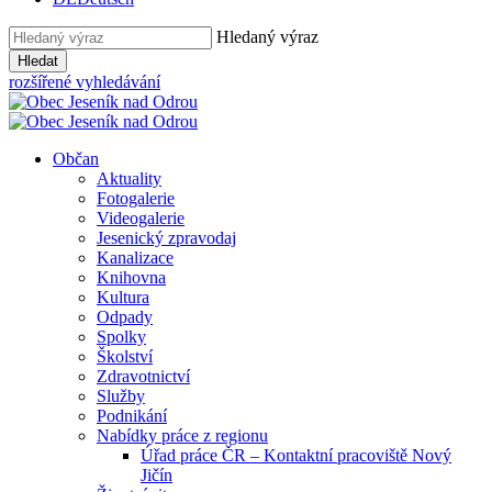
Hledaný výraz
Hledat
rozšířené vyhledávání
Občan
Aktuality
Fotogalerie
Videogalerie
Jesenický zpravodaj
Kanalizace
Knihovna
Kultura
Odpady
Spolky
Školství
Zdravotnictví
Služby
Podnikání
Nabídky práce z regionu
Úřad práce ČR – Kontaktní pracoviště Nový
Jičín