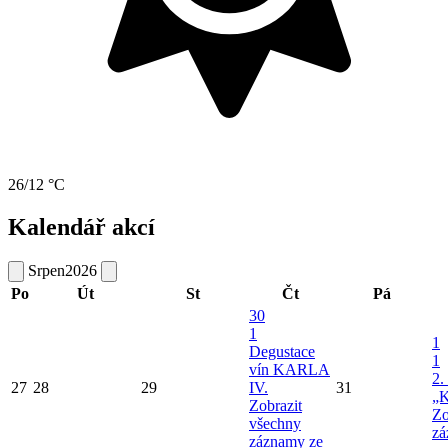
26/12 °C
Kalendář akcí
Srpen
2026
Po
Út
St
Čt
Pá
30
1
1
Degustace
1
vín KARLA
2.
27
28
29
IV.
31
„K
Zobrazit
Zo
všechny
zá
záznamy ze