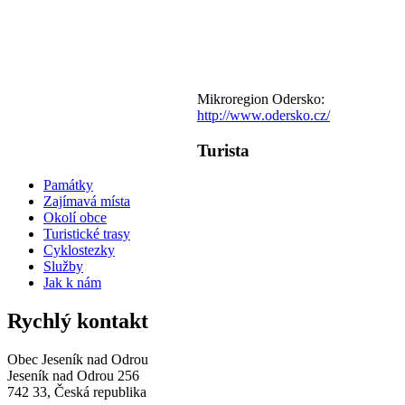
Mikroregion Odersko:
http://www.odersko.cz/
Turista
Památky
Zajímavá místa
Okolí obce
Turistické trasy
Cyklostezky
Služby
Jak k nám
Rychlý kontakt
Obec Jeseník nad Odrou
Jeseník nad Odrou 256
742 33, Česká republika