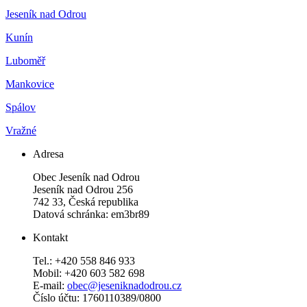
Jeseník nad Odrou
Kunín
Luboměř
Mankovice
Spálov
Vražné
Adresa
Obec Jeseník nad Odrou
Jeseník nad Odrou 256
742 33, Česká republika
Datová schránka: em3br89
Kontakt
Tel.: +420 558 846 933
Mobil: +420 603 582 698
E-mail:
obec@jeseniknadodrou.cz
Číslo účtu: 1760110389/0800