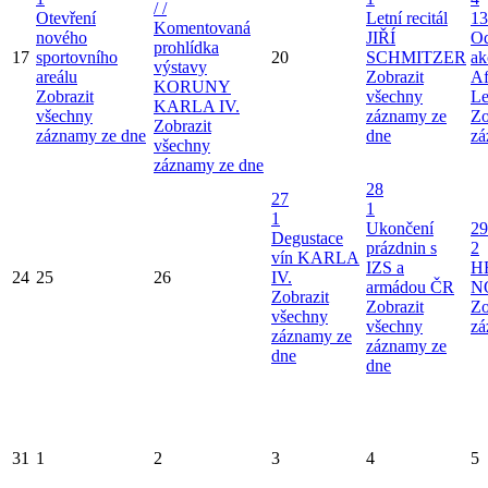
/ /
Otevření
Letní recitál
13
Komentovaná
nového
JIŘÍ
Od
prohlídka
17
sportovního
20
SCHMITZER
ak
výstavy
areálu
Zobrazit
Af
KORUNY
Zobrazit
všechny
Le
KARLA IV.
všechny
záznamy ze
Zo
Zobrazit
záznamy ze dne
dne
zá
všechny
záznamy ze dne
28
27
1
1
Ukončení
29
Degustace
prázdnin s
2
vín KARLA
IZS a
H
24
25
26
IV.
armádou ČR
N
Zobrazit
Zobrazit
Zo
všechny
všechny
zá
záznamy ze
záznamy ze
dne
dne
31
1
2
3
4
5