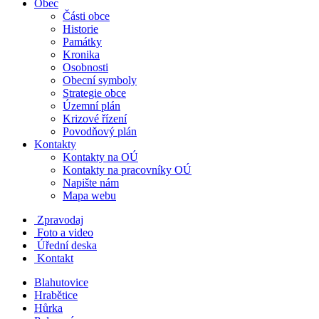
Obec
Části obce
Historie
Památky
Kronika
Osobnosti
Obecní symboly
Strategie obce
Územní plán
Krizové řízení
Povodňový plán
Kontakty
Kontakty na OÚ
Kontakty na pracovníky OÚ
Napište nám
Mapa webu
Zpravodaj
Foto a video
Úřední deska
Kontakt
Blahutovice
Hrabětice
Hůrka