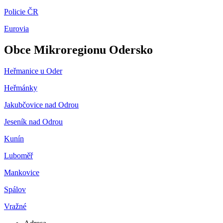
Policie ČR
Eurovia
Obce Mikroregionu Odersko
Heřmanice u Oder
Heřmánky
Jakubčovice nad Odrou
Jeseník nad Odrou
Kunín
Luboměř
Mankovice
Spálov
Vražné