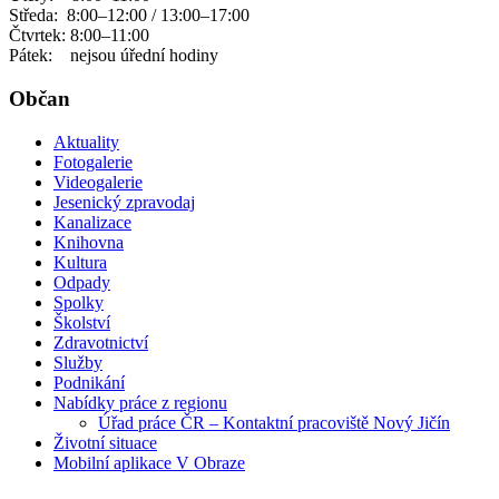
Středa: 8:00–12:00 / 13:00–17:00
Čtvrtek: 8:00–11:00
Pátek: nejsou úřední hodiny
Občan
Aktuality
Fotogalerie
Videogalerie
Jesenický zpravodaj
Kanalizace
Knihovna
Kultura
Odpady
Spolky
Školství
Zdravotnictví
Služby
Podnikání
Nabídky práce z regionu
Úřad práce ČR – Kontaktní pracoviště Nový Jičín
Životní situace
Mobilní aplikace V Obraze