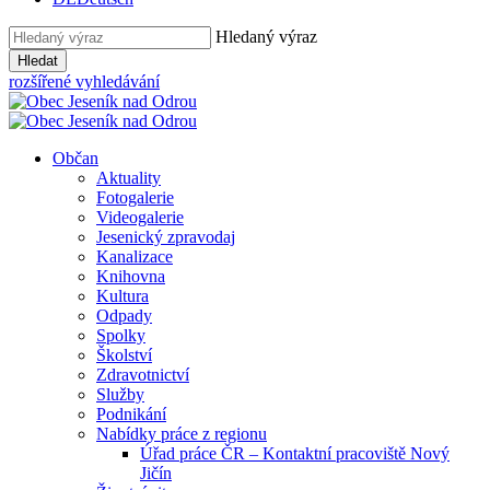
Hledaný výraz
Hledat
rozšířené vyhledávání
Občan
Aktuality
Fotogalerie
Videogalerie
Jesenický zpravodaj
Kanalizace
Knihovna
Kultura
Odpady
Spolky
Školství
Zdravotnictví
Služby
Podnikání
Nabídky práce z regionu
Úřad práce ČR – Kontaktní pracoviště Nový
Jičín