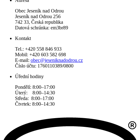
Adresa
Obec Jeseník nad Odrou
Jeseník nad Odrou 256
742 33, Česká republika
Datová schránka: em3br89
Kontakt
Tel.: +420 558 846 933
Mobil: +420 603 582 698
E-mail:
obec@jeseniknadodrou.cz
Číslo účtu: 1760110389/0800
Úřední hodiny
Pondělí: 8:00–17:00
Úterý: 8:00–14:30
Středa: 8:00–17:00
Čtvrtek: 8:00–14:30