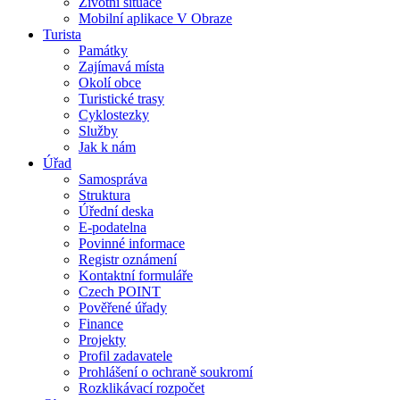
Životní situace
Mobilní aplikace V Obraze
Turista
Památky
Zajímavá místa
Okolí obce
Turistické trasy
Cyklostezky
Služby
Jak k nám
Úřad
Samospráva
Struktura
Úřední deska
E-podatelna
Povinné informace
Registr oznámení
Kontaktní formuláře
Czech POINT
Pověřené úřady
Finance
Projekty
Profil zadavatele
Prohlášení o ochraně soukromí
Rozklikávací rozpočet