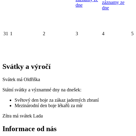
záznamy ze
dne
dne
31
1
2
3
4
5
Svátky a výročí
Svátek má
Oldřiška
Státní svátky a významné dny na dnešek:
Světový den boje za zákaz jaderných zbraní
Mezinárodní den boje lékařů za mír
Zítra má svátek
Lada
Informace od nás