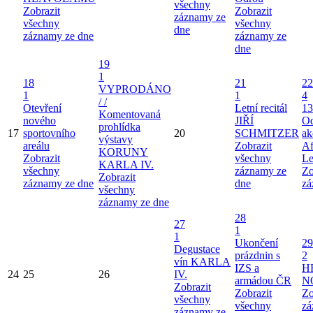
všechny
Zobrazit
Zobrazit
záznamy ze
všechny
všechny
dne
záznamy ze dne
záznamy ze
dne
19
1
18
21
22
VYPRODÁNO
1
1
4
/ /
Otevření
Letní recitál
13
Komentovaná
nového
JIŘÍ
Od
prohlídka
17
sportovního
20
SCHMITZER
ak
výstavy
areálu
Zobrazit
Af
KORUNY
Zobrazit
všechny
Le
KARLA IV.
všechny
záznamy ze
Zo
Zobrazit
záznamy ze dne
dne
zá
všechny
záznamy ze dne
28
27
1
1
Ukončení
29
Degustace
prázdnin s
2
vín KARLA
IZS a
H
24
25
26
IV.
armádou ČR
N
Zobrazit
Zobrazit
Zo
všechny
všechny
zá
záznamy ze