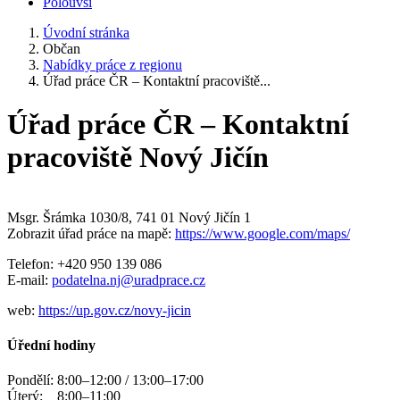
Polouvsí
Úvodní stránka
Občan
Nabídky práce z regionu
Úřad práce ČR – Kontaktní pracoviště...
Úřad práce ČR – Kontaktní
pracoviště Nový Jičín
Msgr. Šrámka 1030/8, 741 01 Nový Jičín 1
Zobrazit úřad práce na mapě:
https://www.google.com/maps/
Telefon: +420 950 139 086
E-mail:
podatelna.nj@uradprace.cz
web:
https://up.gov.cz/novy-jicin
Úřední hodiny
Pondělí: 8:00–12:00 / 13:00–17:00
Úterý: 8:00–11:00