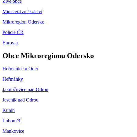
Živé obce
Ministerstvo školství
Mikroregion Odersko
Policie ČR
Eurovia
Obce Mikroregionu Odersko
Heřmanice u Oder
Heřmánky
Jakubčovice nad Odrou
Jeseník nad Odrou
Kunín
Luboměř
Mankovice