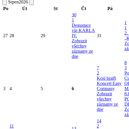
Srpen
2026
Po
Út
St
Čt
Pá
30
1
1
Degustace
1
vín KARLA
2.
27
28
29
IV.
31
„K
Zobrazit
Zo
všechny
zá
záznamy ze
dne
8
7
3
2
Po
Kosí bratři
Cu
Koncert Easy
O
3
4
5
6
Company
M
Zobrazit
8.
všechny
P
záznamy ze
D
dne
Zo
zá
14
11
2
13