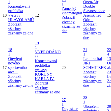
1
Open-Air
1
Komentovaná
Double
Zámecký
prohlídka
Slavnost obce
kinematograf
10
výstavy
12
Jeseník nad
15
Zobrazit
HLAVOLAMŮ
Odrou
všechny
Zobrazit
Zobrazit
záznamy ze
všechny
všechny
dne
záznamy ze dne
záznamy ze
dne
19
1
18
21
22
VYPRODÁNO
1
1
4
/ /
Otevření
Letní recitál
13
Komentovaná
nového
JIŘÍ
Od
prohlídka
17
sportovního
20
SCHMITZER
ak
výstavy
areálu
Zobrazit
Af
KORUNY
Zobrazit
všechny
Le
KARLA IV.
všechny
záznamy ze
Zo
Zobrazit
záznamy ze dne
dne
zá
všechny
záznamy ze dne
28
27
1
1
Ukončení
29
Degustace
prázdnin s
2