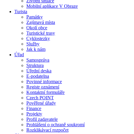
Životní situace
Mobilní aplikace V Obraze
Turista
Památky
Zajímavá místa
Okolí obce
Turistické trasy
Cyklostezky
Služby
Jak k nám
Úřad
Samospráva
Struktura
Úřední deska
E-podatelna
Povinné informace
Registr oznámení
Kontaktní formuláře
Czech POINT
Pověřené úřady
Finance
Projekty
Profil zadavatele
Prohlášení o ochraně soukromí
Rozklikávací rozpočet