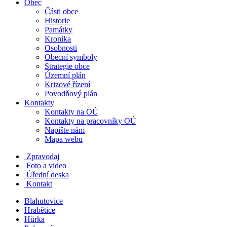
Obec
Části obce
Historie
Památky
Kronika
Osobnosti
Obecní symboly
Strategie obce
Územní plán
Krizové řízení
Povodňový plán
Kontakty
Kontakty na OÚ
Kontakty na pracovníky OÚ
Napište nám
Mapa webu
Zpravodaj
Foto a video
Úřední deska
Kontakt
Blahutovice
Hrabětice
Hůrka