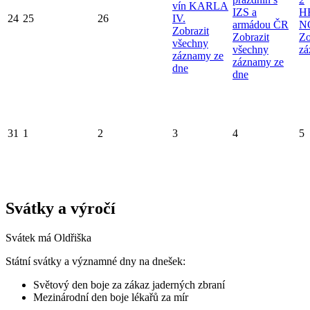
vín KARLA
IZS a
H
24
25
26
IV.
armádou ČR
N
Zobrazit
Zobrazit
Zo
všechny
všechny
zá
záznamy ze
záznamy ze
dne
dne
31
1
2
3
4
5
Svátky a výročí
Svátek má
Oldřiška
Státní svátky a významné dny na dnešek:
Světový den boje za zákaz jaderných zbraní
Mezinárodní den boje lékařů za mír