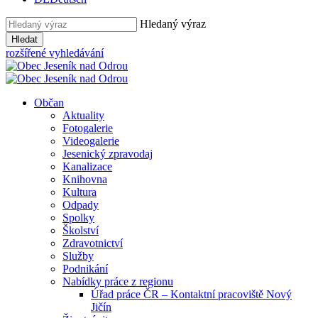
Hledaný výraz
Hledat
rozšířené vyhledávání
Občan
Aktuality
Fotogalerie
Videogalerie
Jesenický zpravodaj
Kanalizace
Knihovna
Kultura
Odpady
Spolky
Školství
Zdravotnictví
Služby
Podnikání
Nabídky práce z regionu
Úřad práce ČR – Kontaktní pracoviště Nový
Jičín