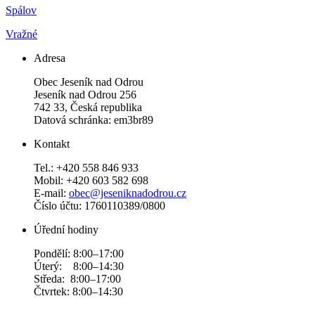
Spálov
Vražné
Adresa
Obec Jeseník nad Odrou
Jeseník nad Odrou 256
742 33, Česká republika
Datová schránka: em3br89
Kontakt
Tel.: +420 558 846 933
Mobil: +420 603 582 698
E-mail:
obec@jeseniknadodrou.cz
Číslo účtu: 1760110389/0800
Úřední hodiny
Pondělí: 8:00–17:00
Úterý: 8:00–14:30
Středa: 8:00–17:00
Čtvrtek: 8:00–14:30