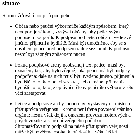
situace
Shromažďování podpisů pod petici:
Občan nebo petiční výbor může každým způsobem, který
neodporuje zákonu, vyzývat občany, aby petici svým
podpisem podpořili. K podpisu pod petici občan uvede své
jméno, příjmení a bydliště. Musí být umožněno, aby se s
obsahem petice před podpisem řádně seznámil. K podpisu
nesmí být žádným způsobem nucen.
Pokud podpisové archy neobsahují text petice, musí být
označeny tak, aby bylo zřejmé, jaká petice má být podpisy
podpořena; dále na nich musí být uvedeno jméno, příjmení a
bydliště toho, kdo petici sestavil, nebo jméno, příjmení a
bydliště toho, kdo je oprávněn členy petičního výboru v této
věci zastupovat.
Petice a podpisové archy mohou být vystaveny na místech
přístupných veřejnosti - k tomu není třeba povolení státního
orgánu; nesmí však dojít k omezení provozu motorových a
jiných vozidel a k rušení veřejného pořádku.
Shromažďováním podpisů na místě přístupném veřejnosti
může být pověřena osoba, která dosáhla věku 16 let.