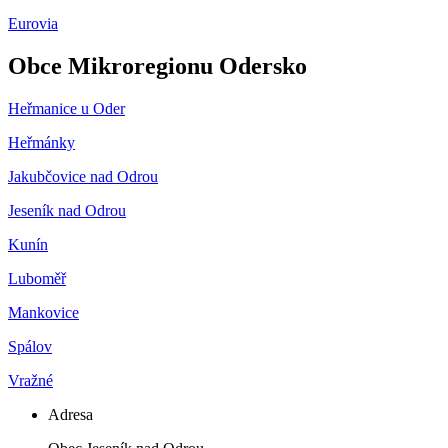
Eurovia
Obce Mikroregionu Odersko
Heřmanice u Oder
Heřmánky
Jakubčovice nad Odrou
Jeseník nad Odrou
Kunín
Luboměř
Mankovice
Spálov
Vražné
Adresa