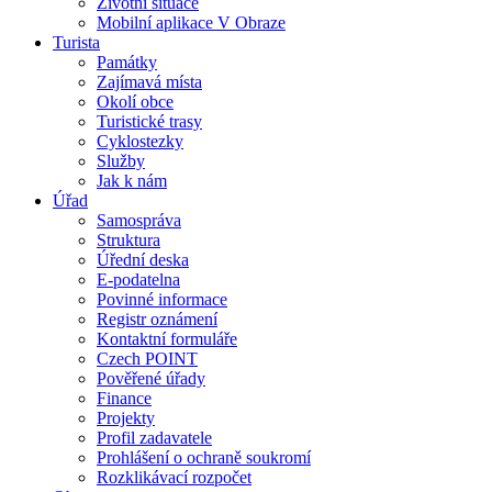
Životní situace
Mobilní aplikace V Obraze
Turista
Památky
Zajímavá místa
Okolí obce
Turistické trasy
Cyklostezky
Služby
Jak k nám
Úřad
Samospráva
Struktura
Úřední deska
E-podatelna
Povinné informace
Registr oznámení
Kontaktní formuláře
Czech POINT
Pověřené úřady
Finance
Projekty
Profil zadavatele
Prohlášení o ochraně soukromí
Rozklikávací rozpočet