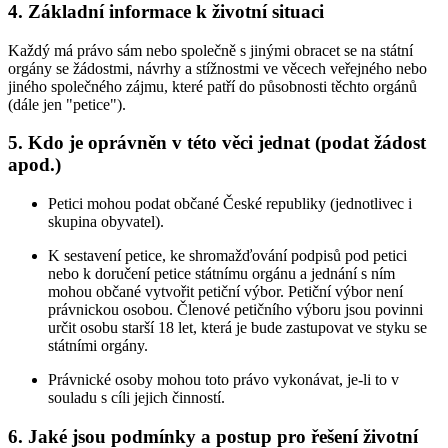
4. Základní informace k životní situaci
Každý má právo sám nebo společně s jinými obracet se na státní
orgány se žádostmi, návrhy a stížnostmi ve věcech veřejného nebo
jiného společného zájmu, které patří do působnosti těchto orgánů
(dále jen "petice").
5. Kdo je oprávněn v této věci jednat (podat žádost
apod.)
Petici mohou podat občané České republiky (jednotlivec i
skupina obyvatel).
K sestavení petice, ke shromažďování podpisů pod petici
nebo k doručení petice státnímu orgánu a jednání s ním
mohou občané vytvořit petiční výbor. Petiční výbor není
právnickou osobou. Členové petičního výboru jsou povinni
určit osobu starší 18 let, která je bude zastupovat ve styku se
státními orgány.
Právnické osoby mohou toto právo vykonávat, je-li to v
souladu s cíli jejich činností.
6. Jaké jsou podmínky a postup pro řešení životní