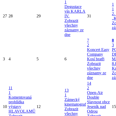
1
1
Degustace
1
vín KARLA
2.
27
28
29
IV.
31
„K
Zobrazit
Zo
všechny
zá
záznamy ze
dne
7
8
2
3
Koncert Easy
P
Company
D
3
4
5
6
Kosí bratři
M
Zobrazit
8.
všechny
Ku
záznamy ze
Zo
dne
zá
14
11
2
13
1
Open-Air
1
Komentovaná
Double
Zámecký
prohlídka
Slavnost obce
kinematograf
10
výstavy
12
Jeseník nad
15
Zobrazit
HLAVOLAMŮ
Odrou
všechny
Zobrazit
Zobrazit