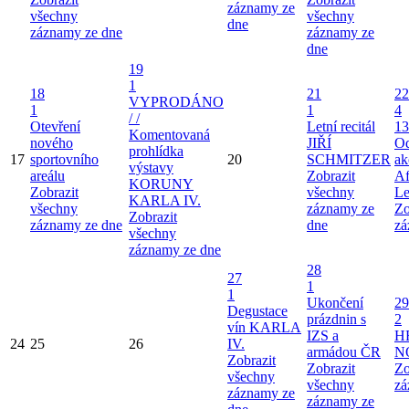
záznamy ze
všechny
všechny
dne
záznamy ze dne
záznamy ze
dne
19
1
18
21
22
VYPRODÁNO
1
1
4
/ /
Otevření
Letní recitál
13
Komentovaná
nového
JIŘÍ
Od
prohlídka
17
sportovního
20
SCHMITZER
ak
výstavy
areálu
Zobrazit
Af
KORUNY
Zobrazit
všechny
Le
KARLA IV.
všechny
záznamy ze
Zo
Zobrazit
záznamy ze dne
dne
zá
všechny
záznamy ze dne
28
27
1
1
Ukončení
29
Degustace
prázdnin s
2
vín KARLA
IZS a
H
24
25
26
IV.
armádou ČR
N
Zobrazit
Zobrazit
Zo
všechny
všechny
zá
záznamy ze
záznamy ze