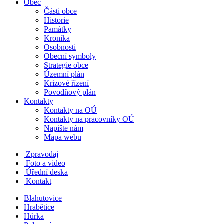
Obec
Části obce
Historie
Památky
Kronika
Osobnosti
Obecní symboly
Strategie obce
Územní plán
Krizové řízení
Povodňový plán
Kontakty
Kontakty na OÚ
Kontakty na pracovníky OÚ
Napište nám
Mapa webu
Zpravodaj
Foto a video
Úřední deska
Kontakt
Blahutovice
Hrabětice
Hůrka