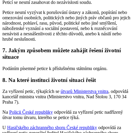
Peticí se nesmí zasahovat do nezávislosti soudu.
Petice nesmí vyzývat k porušování ústavy a zákonů, popírání nebo
omezování osobních, politických nebo jiných práv občanů pro jejich
národnost, pohlaví, rasu, původ, politické nebo jiné smýšlení,
náboženské vyznání a sociální postavení, nebo k rozněcování
nenávisti a nesnášenlivosti z těchto důvodů, anebo k násilí nebo
hrubé neslušnosti.
7. Jakým způsobem můžete zahájit řešení životní
situace
Podáním písemné petice k příslušnému státnímu orgánu.
8. Na které instituci životní situaci řešit
Za vyřízení petic, týkajících se
útvarů Ministerstva vnitra
, odpovídá
kancelář ministra vnitra (Ministerstvo vnitra, Nad Štolou 3, 170 34
Praha 7).
Na
Policii České republiky
odpovídá za vyřízení petic nadřízený
útvar tomu útvaru, kterého se petice týká.
U
Hasičského záchranného sboru České republiky
odpovídá za
vyřízení petic generální ředitel Hasičského záchranného sboru