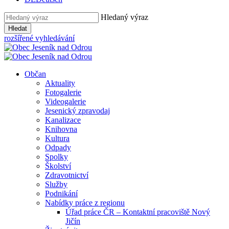
Hledaný výraz
Hledat
rozšířené vyhledávání
Občan
Aktuality
Fotogalerie
Videogalerie
Jesenický zpravodaj
Kanalizace
Knihovna
Kultura
Odpady
Spolky
Školství
Zdravotnictví
Služby
Podnikání
Nabídky práce z regionu
Úřad práce ČR – Kontaktní pracoviště Nový
Jičín