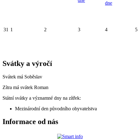
dne
dne
31
1
2
3
4
5
Svátky a výročí
Svátek má
Soběslav
Zítra má svátek
Roman
Státní svátky a významné dny na zítřek:
Mezinárodní den původního obyvatelstva
Informace od nás