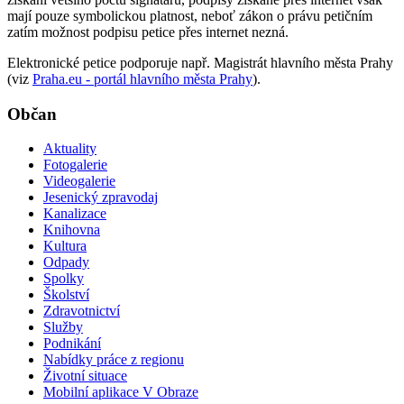
mají pouze symbolickou platnost, neboť zákon o právu petičním
zatím možnost podpisu petice přes internet nezná.
Elektronické petice podporuje např. Magistrát hlavního města Prahy
(viz
Praha.eu - portál hlavního města Prahy
).
Občan
Aktuality
Fotogalerie
Videogalerie
Jesenický zpravodaj
Kanalizace
Knihovna
Kultura
Odpady
Spolky
Školství
Zdravotnictví
Služby
Podnikání
Nabídky práce z regionu
Životní situace
Mobilní aplikace V Obraze