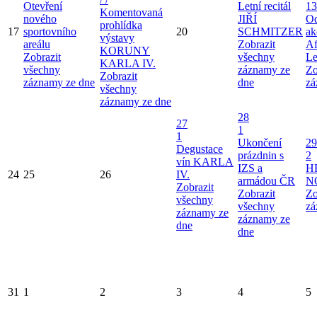
Otevření
Letní recitál
13
Komentovaná
nového
JIŘÍ
Od
prohlídka
17
sportovního
20
SCHMITZER
ak
výstavy
areálu
Zobrazit
Af
KORUNY
Zobrazit
všechny
Le
KARLA IV.
všechny
záznamy ze
Zo
Zobrazit
záznamy ze dne
dne
zá
všechny
záznamy ze dne
28
27
1
1
Ukončení
29
Degustace
prázdnin s
2
vín KARLA
IZS a
H
24
25
26
IV.
armádou ČR
N
Zobrazit
Zobrazit
Zo
všechny
všechny
zá
záznamy ze
záznamy ze
dne
dne
31
1
2
3
4
5