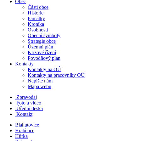
Obec
Části obce
Historie
Památky
Kronika
Osobnosti
Obecní symboly
Strategie obce
Územní plán
Krizové řízení
Povodňový plán
Kontakty
Kontakty na OÚ
Kontakty na pracovníky OÚ
Napište nám
Mapa webu
Zpravodaj
Foto a video
Úřední deska
Kontakt
Blahutovice
Hrabětice
Hůrka