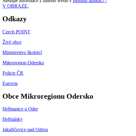
Sledujte informace z našeho webu v
mobilní aplikaci –
V OBRAZE.
Odkazy
Czech POINT
Živé obce
Ministerstvo školství
Mikroregion Odersko
Policie ČR
Eurovia
Obce Mikroregionu Odersko
Heřmanice u Oder
Heřmánky
Jakubčovice nad Odrou