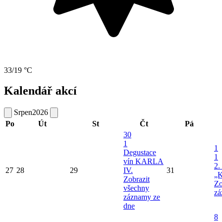
33/19 °C
Kalendář akcí
Srpen
2026
Po
Út
St
Čt
Pá
30
1
1
Degustace
1
vín KARLA
2.
27
28
29
IV.
31
„K
Zobrazit
Zo
všechny
zá
záznamy ze
dne
8