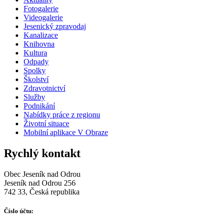
Fotogalerie
Videogalerie
Jesenický zpravodaj
Kanalizace
Knihovna
Kultura
Odpady
Spolky
Školství
Zdravotnictví
Služby
Podnikání
Nabídky práce z regionu
Životní situace
Mobilní aplikace V Obraze
Rychlý kontakt
Obec Jeseník nad Odrou
Jeseník nad Odrou 256
742 33, Česká republika
Číslo účtu: