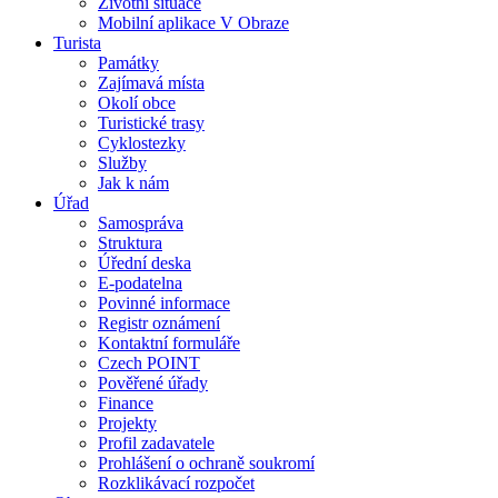
Životní situace
Mobilní aplikace V Obraze
Turista
Památky
Zajímavá místa
Okolí obce
Turistické trasy
Cyklostezky
Služby
Jak k nám
Úřad
Samospráva
Struktura
Úřední deska
E-podatelna
Povinné informace
Registr oznámení
Kontaktní formuláře
Czech POINT
Pověřené úřady
Finance
Projekty
Profil zadavatele
Prohlášení o ochraně soukromí
Rozklikávací rozpočet