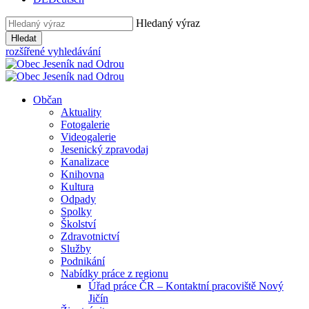
Hledaný výraz
Hledat
rozšířené vyhledávání
Občan
Aktuality
Fotogalerie
Videogalerie
Jesenický zpravodaj
Kanalizace
Knihovna
Kultura
Odpady
Spolky
Školství
Zdravotnictví
Služby
Podnikání
Nabídky práce z regionu
Úřad práce ČR – Kontaktní pracoviště Nový
Jičín