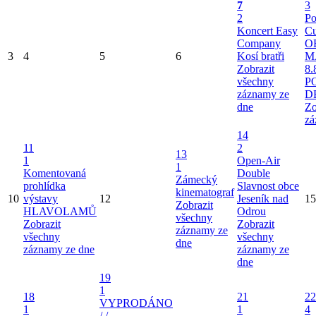
7
3
2
Po
Koncert Easy
Cu
Company
O
3
4
5
6
Kosí bratři
M
Zobrazit
8.
všechny
P
záznamy ze
D
dne
Zo
zá
14
11
2
13
1
Open-Air
1
Komentovaná
Double
Zámecký
prohlídka
Slavnost obce
kinematograf
10
výstavy
12
Jeseník nad
15
Zobrazit
HLAVOLAMŮ
Odrou
všechny
Zobrazit
Zobrazit
záznamy ze
všechny
všechny
dne
záznamy ze dne
záznamy ze
dne
19
1
18
21
22
VYPRODÁNO
1
1
4
/ /