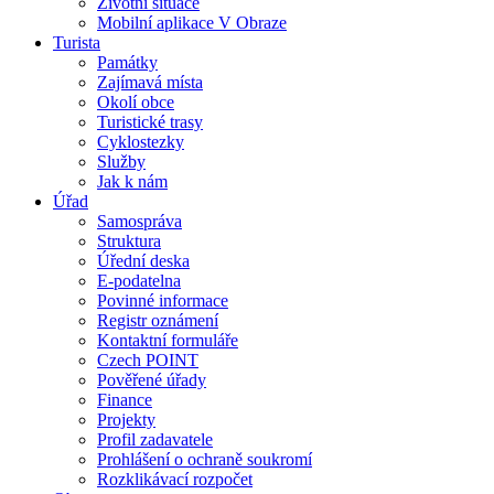
Životní situace
Mobilní aplikace V Obraze
Turista
Památky
Zajímavá místa
Okolí obce
Turistické trasy
Cyklostezky
Služby
Jak k nám
Úřad
Samospráva
Struktura
Úřední deska
E-podatelna
Povinné informace
Registr oznámení
Kontaktní formuláře
Czech POINT
Pověřené úřady
Finance
Projekty
Profil zadavatele
Prohlášení o ochraně soukromí
Rozklikávací rozpočet