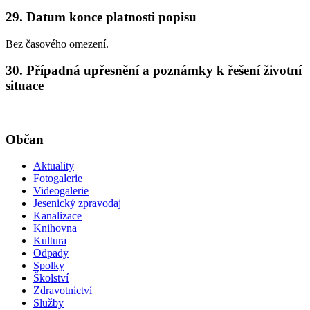
29. Datum konce platnosti popisu
Bez časového omezení.
30. Případná upřesnění a poznámky k řešení životní
situace
Občan
Aktuality
Fotogalerie
Videogalerie
Jesenický zpravodaj
Kanalizace
Knihovna
Kultura
Odpady
Spolky
Školství
Zdravotnictví
Služby