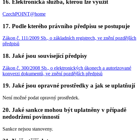
16. Elektronická služba, kterou lze využít
CzechPOINT@home
17. Podle kterého právního předpisu se postupuje
Zákon č. 111/2009 Sb., o základních registrech, ve znění pozdějších
předpisů
18. Jaké jsou související předpisy
Zákon č. 300/2008 Sb., o elektronických úkonech a autorizované
konverzi dokumentů, ve znění pozdějších předpisů
19. Jaké jsou opravné prostředky a jak se uplatňují
Není možné podat opravný prostředek.
20. Jaké sankce mohou být uplatněny v případě
nedodržení povinností
Sankce nejsou stanoveny.