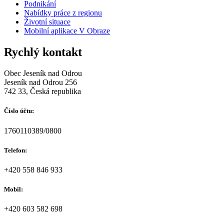
Podnikání
Nabídky práce z regionu
Životní situace
Mobilní aplikace V Obraze
Rychlý kontakt
Obec Jeseník nad Odrou
Jeseník nad Odrou 256
742 33, Česká republika
Číslo účtu:
1760110389/0800
Telefon:
+420 558 846 933
Mobil:
+420 603 582 698