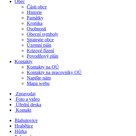
Obec
Části obce
Historie
Památky
Kronika
Osobnosti
Obecní symboly
Strategie obce
Územní plán
Krizové řízení
Povodňový plán
Kontakty
Kontakty na OÚ
Kontakty na pracovníky OÚ
Napište nám
Mapa webu
Zpravodaj
Foto a video
Úřední deska
Kontakt
Blahutovice
Hrabětice
Hůrka