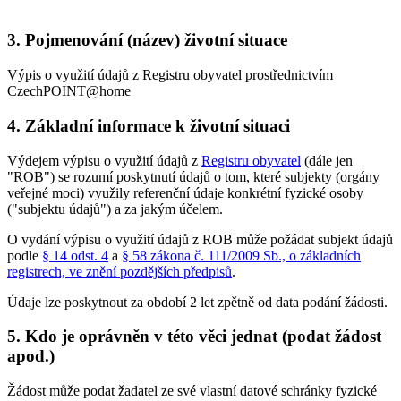
3. Pojmenování (název) životní situace
Výpis o využití údajů z Registru obyvatel prostřednictvím
CzechPOINT@home
4. Základní informace k životní situaci
Výdejem výpisu o využití údajů z
Registru obyvatel
(dále jen
"ROB") se rozumí poskytnutí údajů o tom, které subjekty (orgány
veřejné moci) využily referenční údaje konkrétní fyzické osoby
("subjektu údajů") a za jakým účelem.
O vydání výpisu o využití údajů z ROB může požádat subjekt údajů
podle
§ 14 odst. 4
a
§ 58 zákona č. 111/2009 Sb., o základních
registrech, ve znění pozdějších předpisů
.
Údaje lze poskytnout za období 2 let zpětně od data podání žádosti.
5. Kdo je oprávněn v této věci jednat (podat žádost
apod.)
Žádost může podat žadatel ze své vlastní datové schránky fyzické