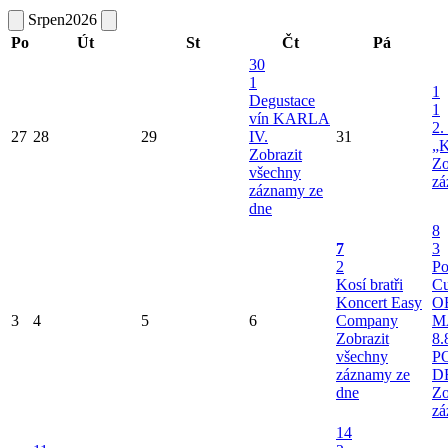
Srpen
2026
Po
Út
St
Čt
Pá
30
1
1
Degustace
1
vín KARLA
2.
27
28
29
IV.
31
„K
Zobrazit
Zo
všechny
zá
záznamy ze
dne
8
7
3
2
Po
Kosí bratři
Cu
Koncert Easy
O
3
4
5
6
Company
M
Zobrazit
8.
všechny
P
záznamy ze
D
dne
Zo
zá
14