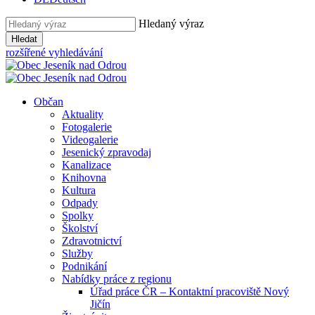
Hledaný výraz
Hledat
rozšířené vyhledávání
Občan
Aktuality
Fotogalerie
Videogalerie
Jesenický zpravodaj
Kanalizace
Knihovna
Kultura
Odpady
Spolky
Školství
Zdravotnictví
Služby
Podnikání
Nabídky práce z regionu
Úřad práce ČR – Kontaktní pracoviště Nový
Jičín