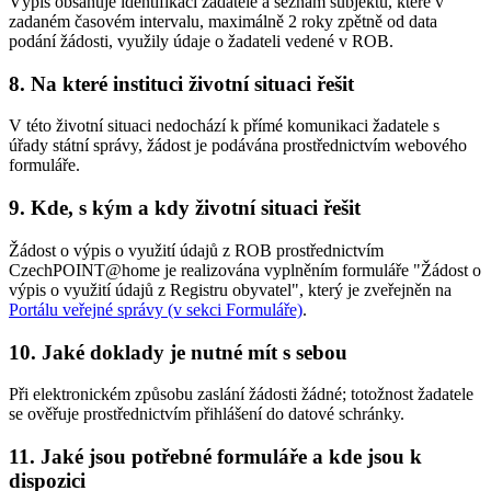
Výpis obsahuje identifikaci žadatele a seznam subjektů, které v
zadaném časovém intervalu, maximálně 2 roky zpětně od data
podání žádosti, využily údaje o žadateli vedené v ROB.
8. Na které instituci životní situaci řešit
V této životní situaci nedochází k přímé komunikaci žadatele s
úřady státní správy, žádost je podávána prostřednictvím webového
formuláře.
9. Kde, s kým a kdy životní situaci řešit
Žádost o výpis o využití údajů z ROB prostřednictvím
CzechPOINT@home je realizována vyplněním formuláře "Žádost o
výpis o využití údajů z Registru obyvatel", který je zveřejněn na
Portálu veřejné správy (v sekci Formuláře)
.
10. Jaké doklady je nutné mít s sebou
Při elektronickém způsobu zaslání žádosti žádné; totožnost žadatele
se ověřuje prostřednictvím přihlášení do datové schránky.
11. Jaké jsou potřebné formuláře a kde jsou k
dispozici