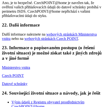
Ano, je to bezpečné. CzechPOINT@home je navržen tak, že
ověření vašich přihlašovacích údajů do datové schránky probíhá v
perimetru ISDS. CzechPOINT@home nepřichází s vašimi
přihlašovacími údaji do styku.
22. Další informace
Další informace naleznete na
webových stránkách Ministerstva
vnitra
nebo na
webových stránkách Czech POINT
.
23. Informace o popisovaném postupu (o řešení
životní situace) je možné získat také z jiných zdrojů
a v jiné formě
Ministerstvo vnitra
Czech POINT
Datové schránky
24. Související životní situace a návody, jak je řešit
Výpis údajů z Registru obyvatel prostřednictvím
CzechPOINT@home