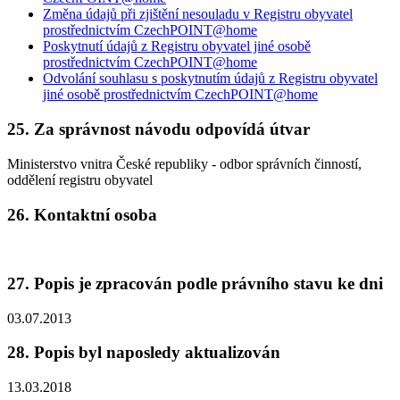
Změna údajů při zjištění nesouladu v Registru obyvatel
prostřednictvím CzechPOINT@home
Poskytnutí údajů z Registru obyvatel jiné osobě
prostřednictvím CzechPOINT@home
Odvolání souhlasu s poskytnutím údajů z Registru obyvatel
jiné osobě prostřednictvím CzechPOINT@home
25. Za správnost návodu odpovídá útvar
Ministerstvo vnitra České republiky - odbor správních činností,
oddělení registru obyvatel
26. Kontaktní osoba
27. Popis je zpracován podle právního stavu ke dni
03.07.2013
28. Popis byl naposledy aktualizován
13.03.2018