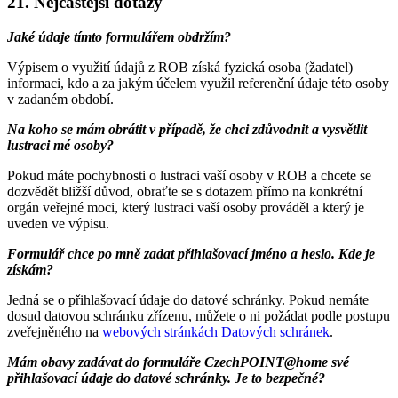
21. Nejčastější dotazy
Jaké údaje tímto formulářem obdržím?
Výpisem o využití údajů z ROB získá fyzická osoba (žadatel)
informaci, kdo a za jakým účelem využil referenční údaje této osoby
v zadaném období.
Na koho se mám obrátit v případě, že chci zdůvodnit a vysvětlit
lustraci mé osoby?
Pokud máte pochybnosti o lustraci vaší osoby v ROB a chcete se
dozvědět bližší důvod, obraťte se s dotazem přímo na konkrétní
orgán veřejné moci, který lustraci vaší osoby prováděl a který je
uveden ve výpisu.
Formulář chce po mně zadat přihlašovací jméno a heslo. Kde je
získám?
Jedná se o přihlašovací údaje do datové schránky. Pokud nemáte
dosud datovou schránku zřízenu, můžete o ni požádat podle postupu
zveřejněného na
webových stránkách Datových schránek
.
Mám obavy zadávat do formuláře CzechPOINT@home své
přihlašovací údaje do datové schránky. Je to bezpečné?