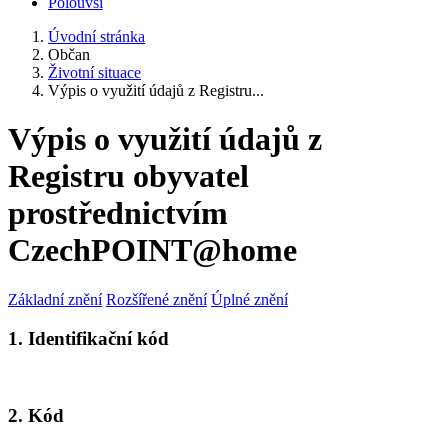
Polouvsí
Úvodní stránka
Občan
Životní situace
Výpis o využití údajů z Registru...
Výpis o využití údajů z
Registru obyvatel
prostřednictvím
CzechPOINT@home
Základní znění
Rozšířené znění
Úplné znění
1. Identifikační kód
2. Kód