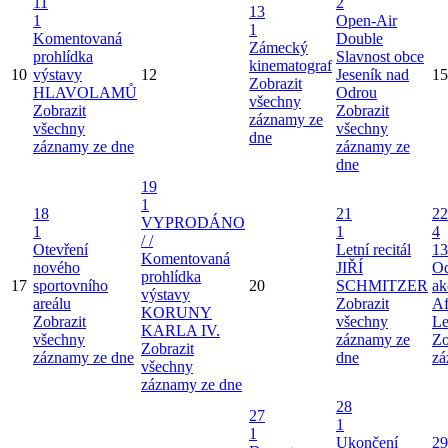
11
2
13
1
Open-Air
1
Komentovaná
Double
Zámecký
prohlídka
Slavnost obce
kinematograf
10
výstavy
12
Jeseník nad
15
Zobrazit
HLAVOLAMŮ
Odrou
všechny
Zobrazit
Zobrazit
záznamy ze
všechny
všechny
dne
záznamy ze dne
záznamy ze
dne
19
1
18
21
22
VYPRODÁNO
1
1
4
/ /
Otevření
Letní recitál
13
Komentovaná
nového
JIŘÍ
Od
prohlídka
17
sportovního
20
SCHMITZER
ak
výstavy
areálu
Zobrazit
Af
KORUNY
Zobrazit
všechny
Le
KARLA IV.
všechny
záznamy ze
Zo
Zobrazit
záznamy ze dne
dne
zá
všechny
záznamy ze dne
28
27
1
1
Ukončení
29