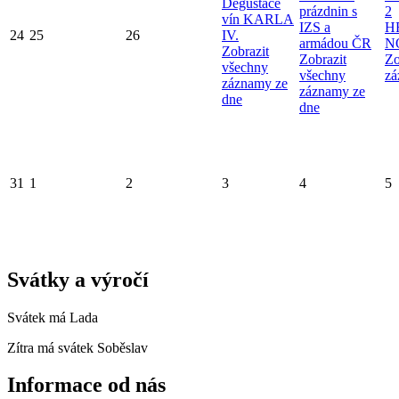
Degustace
prázdnin s
2
vín KARLA
IZS a
H
24
25
26
IV.
armádou ČR
N
Zobrazit
Zobrazit
Zo
všechny
všechny
zá
záznamy ze
záznamy ze
dne
dne
31
1
2
3
4
5
Svátky a výročí
Svátek má
Lada
Zítra má svátek
Soběslav
Informace od nás