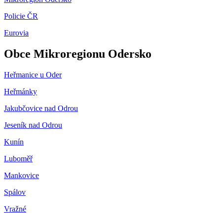
Policie ČR
Eurovia
Obce Mikroregionu Odersko
Heřmanice u Oder
Heřmánky
Jakubčovice nad Odrou
Jeseník nad Odrou
Kunín
Luboměř
Mankovice
Spálov
Vražné