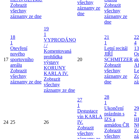
všechny
Zobrazit
Zobrazit
záznamy ze
všechny
všechny
dne
záznamy ze dne
záznamy ze
dne
19
1
18
21
22
VYPRODÁNO
1
1
4
/ /
Otevření
Letní recitál
13
Komentovaná
nového
JIŘÍ
Od
prohlídka
17
sportovního
20
SCHMITZER
ak
výstavy
areálu
Zobrazit
Af
KORUNY
Zobrazit
všechny
Le
KARLA IV.
všechny
záznamy ze
Zo
Zobrazit
záznamy ze dne
dne
zá
všechny
záznamy ze dne
28
27
1
1
Ukončení
29
Degustace
prázdnin s
2
vín KARLA
IZS a
H
24
25
26
IV.
armádou ČR
N
Zobrazit
Zobrazit
Zo
všechny
všechny
zá
záznamy ze