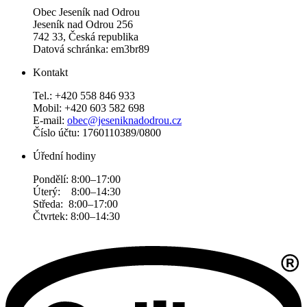
Obec Jeseník nad Odrou
Jeseník nad Odrou 256
742 33, Česká republika
Datová schránka: em3br89
Kontakt
Tel.: +420 558 846 933
Mobil: +420 603 582 698
E-mail:
obec@jeseniknadodrou.cz
Číslo účtu: 1760110389/0800
Úřední hodiny
Pondělí: 8:00–17:00
Úterý: 8:00–14:30
Středa: 8:00–17:00
Čtvrtek: 8:00–14:30