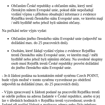
Občanům České republiky a občanům státu, který není
členským státem Evropské unie, pokud dále nepožadují
vydání výpisu s přílohou obsahující informace z evidence
Rejstříku trestů členského státu Evropské unie, ve kterém mají
/ měli bydliště nebo jehož byli státními občany.
Na počkání nelze výpis vydat:
Občanům jiného členského státu Evropské unie (odpověď na
dožádání max. do 25 pracovních dnů).
Osobám, které žádají vydání výpisu z evidence Rejstříku
trestů členského státu Evropské unie, ve kterém mají / měli
bydliště nebo jehož byli státními občany. Na uvedené skupiny
osob musí Rejstřík trestů České republiky provést dožádání
do jiného členského státu Evropské unie.
- Je-li žádost podána na kontaktním místě systému Czech POINT,
bude výpis možné v tomto systému vyzvednout po obdržení
odpovědi na dožádání (max. do 25 pracovních dnů).
- Výpis zpracovaný k žádosti podané na pracovišti Rejstříku trestů
se odešle poštou na adresu žadatele v České republice, anebo si jej
lze v úředních hodinách v Rejstříku trestů vyzvednout; uvede-li
žadatel při podání žádosti e-mailovou adresu nebo číslo telefonu,