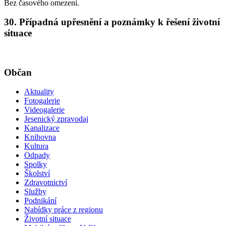
Bez časového omezení.
30. Případná upřesnění a poznámky k řešení životní
situace
Občan
Aktuality
Fotogalerie
Videogalerie
Jesenický zpravodaj
Kanalizace
Knihovna
Kultura
Odpady
Spolky
Školství
Zdravotnictví
Služby
Podnikání
Nabídky práce z regionu
Životní situace