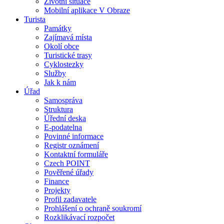
Životní situace
Mobilní aplikace V Obraze
Turista
Památky
Zajímavá místa
Okolí obce
Turistické trasy
Cyklostezky
Služby
Jak k nám
Úřad
Samospráva
Struktura
Úřední deska
E-podatelna
Povinné informace
Registr oznámení
Kontaktní formuláře
Czech POINT
Pověřené úřady
Finance
Projekty
Profil zadavatele
Prohlášení o ochraně soukromí
Rozklikávací rozpočet