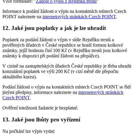
Vzor formuláře: "
Žádost o výpis z Rejstříku trestů
"
Informace k podání žádosti o výpis na kontaktních místech Czech
POINT naleznete na
internetových stránkách Czech POINT
.
12. Jaké jsou poplatky a jak je lze uhradit
Poplatek za podání žádosti o výpis v sídle Rejstříku trestů a
pověřených úřadech v České republice se hradí formou kolkové
známky, jejíž hodnota činí 100 Kč (v Rejstříku trestů jsou kolkové
známky k dispozici při podání žádosti na přepážce).
V cizině na zastupitelských úřadech České republiky je třeba uhradit
konzulární poplatek ve výši 200 Kč (v cizí měně dle přepočtu
aktuálního kurzu).
Podání žádosti o výpis na kontaktních místech Czech POINT se řídí
jinými předpisy, informace naleznete na
internetových stránkách
Czech POINT
.
Ověření totožnosti žadatele je bezplatné.
13. Jaké jsou lhůty pro vyřízení
Na počkání lze výpis vydat: