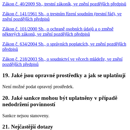
Zákon č. 40/2009 Sb., trestní zákoník, ve znění pozdějších předpisů
Zákon č. 141/1961 Sb., o trestním řízení soudním (trestní řád), ve
znění pozdějších předpisů
Zákon č. 101/2000 Sb., o ochraně osobních údajů a o změně
některých zákonů, ve znění pozdějších předpisů
Zákon č. 634/2004 Sb., o správních poplatcích, ve znění pozdějších
předpisů
Zákon č. 218/2003 Sb., o soudnictví ve věcech mládeže, ve znění
pozdějších předpisů
19. Jaké jsou opravné prostředky a jak se uplatňují
Není možné podat opravný prostředek.
20. Jaké sankce mohou být uplatněny v případě
nedodržení povinností
Sankce nejsou stanoveny.
21. Nejčastější dotazy