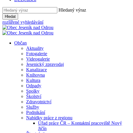
Hledaný výraz
Hledat
rozšířené vyhledávání
Občan
Aktuality
Fotogalerie
Videogalerie
Jesenický zpravodaj
Kanalizace
Knihovna
Kultura
Odpady
Spolky
Školství
Zdravotnictví
Služby
Podnikání
Nabídky práce z regionu
Úřad práce ČR – Kontaktní pracoviště Nový
Jičín