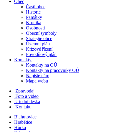
Obec
Části obce
Historie
Památky
Kronika
Osobnosti
Obecní symboly
Strategie obce
Územní plán
Krizové řízení
Povodňový plán
Kontakty
Kontakty na OÚ
Kontakty na pracovníky OÚ
Napište nám
Mapa webu
Zpravodaj
Foto a video
Úřední deska
Kontakt
Blahutovice
Hrabětice
Hůrka