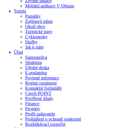
Životní situace
Mobilní aplikace V Obraze
Turista
Památky
Zajímavá místa
Okolí obce
Turistické trasy
Cyklostezky
Služby
Jak k nám
Úřad
Samospráva
Struktura
Úřední deska
E-podatelna
Povinné informace
Registr oznámení
Kontaktní formuláře
Czech POINT
Pověřené úřady
Finance
Projekty
Profil zadavatele
Prohlášení o ochraně soukromí
Rozklikávací rozpočet