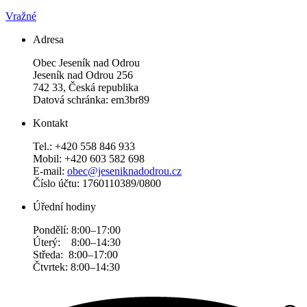
Vražné
Adresa
Obec Jeseník nad Odrou
Jeseník nad Odrou 256
742 33, Česká republika
Datová schránka: em3br89
Kontakt
Tel.: +420 558 846 933
Mobil: +420 603 582 698
E-mail:
obec@jeseniknadodrou.cz
Číslo účtu: 1760110389/0800
Úřední hodiny
Pondělí: 8:00–17:00
Úterý: 8:00–14:30
Středa: 8:00–17:00
Čtvrtek: 8:00–14:30