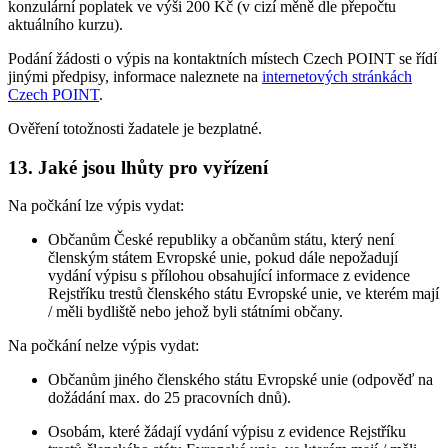
konzulární poplatek ve výši 200 Kč (v cizí měně dle přepočtu
aktuálního kurzu).
Podání žádosti o výpis na kontaktních místech Czech POINT se řídí
jinými předpisy, informace naleznete na
internetových stránkách
Czech POINT
.
Ověření totožnosti žadatele je bezplatné.
13. Jaké jsou lhůty pro vyřízení
Na počkání lze výpis vydat:
Občanům České republiky a občanům státu, který není
členským státem Evropské unie, pokud dále nepožadují
vydání výpisu s přílohou obsahující informace z evidence
Rejstříku trestů členského státu Evropské unie, ve kterém mají
/ měli bydliště nebo jehož byli státními občany.
Na počkání nelze výpis vydat:
Občanům jiného členského státu Evropské unie (odpověď na
dožádání max. do 25 pracovních dnů).
Osobám, které žádají vydání výpisu z evidence Rejstříku