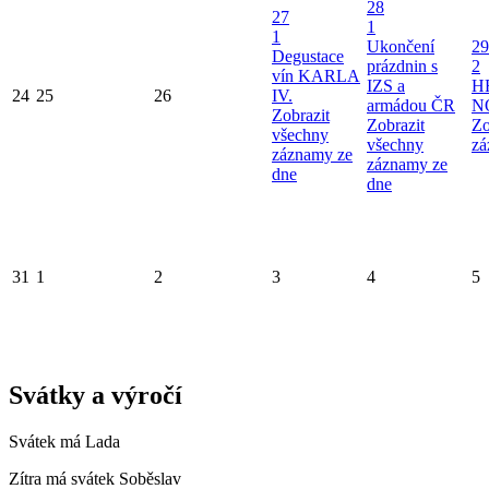
28
27
1
1
Ukončení
29
Degustace
prázdnin s
2
vín KARLA
IZS a
H
24
25
26
IV.
armádou ČR
N
Zobrazit
Zobrazit
Zo
všechny
všechny
zá
záznamy ze
záznamy ze
dne
dne
31
1
2
3
4
5
Svátky a výročí
Svátek má
Lada
Zítra má svátek
Soběslav