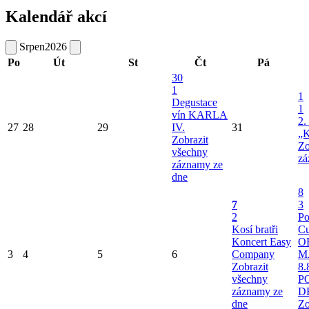
Kalendář akcí
Srpen
2026
Po
Út
St
Čt
Pá
30
1
1
Degustace
1
vín KARLA
2.
27
28
29
IV.
31
„K
Zobrazit
Zo
všechny
zá
záznamy ze
dne
8
7
3
2
Po
Kosí bratři
Cu
Koncert Easy
O
3
4
5
6
Company
M
Zobrazit
8.
všechny
P
záznamy ze
D
dne
Zo