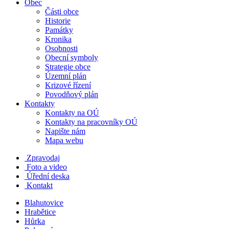
Obec
Části obce
Historie
Památky
Kronika
Osobnosti
Obecní symboly
Strategie obce
Územní plán
Krizové řízení
Povodňový plán
Kontakty
Kontakty na OÚ
Kontakty na pracovníky OÚ
Napište nám
Mapa webu
Zpravodaj
Foto a video
Úřední deska
Kontakt
Blahutovice
Hrabětice
Hůrka