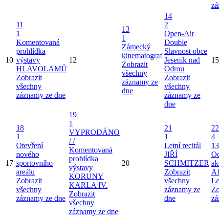
zá
14
11
2
13
1
Open-Air
1
Komentovaná
Double
Zámecký
prohlídka
Slavnost obce
kinematograf
10
výstavy
12
Jeseník nad
15
Zobrazit
HLAVOLAMŮ
Odrou
všechny
Zobrazit
Zobrazit
záznamy ze
všechny
všechny
dne
záznamy ze dne
záznamy ze
dne
19
1
18
21
22
VYPRODÁNO
1
1
4
/ /
Otevření
Letní recitál
13
Komentovaná
nového
JIŘÍ
Od
prohlídka
17
sportovního
20
SCHMITZER
ak
výstavy
areálu
Zobrazit
Af
KORUNY
Zobrazit
všechny
Le
KARLA IV.
všechny
záznamy ze
Zo
Zobrazit
záznamy ze dne
dne
zá
všechny
záznamy ze dne