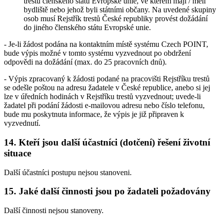
trestů členského státu Evropské unie, ve kterém mají / měli
bydliště nebo jehož byli státními občany. Na uvedené skupiny
osob musí Rejstřík trestů České republiky provést dožádání
do jiného členského státu Evropské unie.
- Je-li žádost podána na kontaktním místě systému Czech POINT,
bude výpis možné v tomto systému vyzvednout po obdržení
odpovědi na dožádání (max. do 25 pracovních dnů).
- Výpis zpracovaný k žádosti podané na pracovišti Rejstříku trestů
se odešle poštou na adresu žadatele v České republice, anebo si jej
lze v úředních hodinách v Rejstříku trestů vyzvednout; uvede-li
žadatel při podání žádosti e-mailovou adresu nebo číslo telefonu,
bude mu poskytnuta informace, že výpis je již připraven k
vyzvednutí.
14. Kteří jsou další účastníci (dotčení) řešení životní
situace
Další účastníci postupu nejsou stanoveni.
15. Jaké další činnosti jsou po žadateli požadovány
Další činnosti nejsou stanoveny.