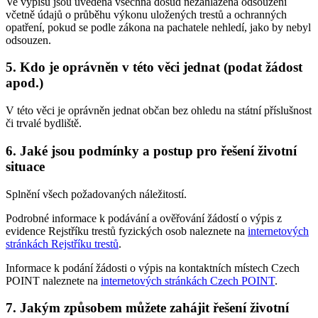
Ve výpisu jsou uvedena všechna dosud nezahlazená odsouzení
včetně údajů o průběhu výkonu uložených trestů a ochranných
opatření, pokud se podle zákona na pachatele nehledí, jako by nebyl
odsouzen.
5. Kdo je oprávněn v této věci jednat (podat žádost
apod.)
V této věci je oprávněn jednat občan bez ohledu na státní příslušnost
či trvalé bydliště.
6. Jaké jsou podmínky a postup pro řešení životní
situace
Splnění všech požadovaných náležitostí.
Podrobné informace k podávání a ověřování žádostí o výpis z
evidence Rejstříku trestů fyzických osob naleznete na
internetových
stránkách Rejstříku trestů
.
Informace k podání žádosti o výpis na kontaktních místech Czech
POINT naleznete na
internetových stránkách Czech POINT
.
7. Jakým způsobem můžete zahájit řešení životní