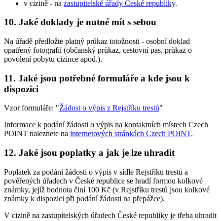
v cizině - na
zastupitelské úřady České republiky
.
10. Jaké doklady je nutné mít s sebou
Na úřadě předložte platný průkaz totožnosti - osobní doklad
opatřený fotografií (občanský průkaz, cestovní pas, průkaz o
povolení pobytu cizince apod.).
11. Jaké jsou potřebné formuláře a kde jsou k
dispozici
Vzor formuláře: "
Žádost o výpis z Rejstříku trestů
"
Informace k podání žádosti o výpis na kontaktních místech Czech
POINT naleznete na
internetových stránkách Czech POINT
.
12. Jaké jsou poplatky a jak je lze uhradit
Poplatek za podání žádosti o výpis v sídle Rejstříku trestů a
pověřených úřadech v České republice se hradí formou kolkové
známky, jejíž hodnota činí 100 Kč (v Rejstříku trestů jsou kolkové
známky k dispozici při podání žádosti na přepážce).
V cizině na zastupitelských úřadech České republiky je třeba uhradit