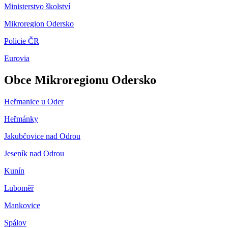
Ministerstvo školství
Mikroregion Odersko
Policie ČR
Eurovia
Obce Mikroregionu Odersko
Heřmanice u Oder
Heřmánky
Jakubčovice nad Odrou
Jeseník nad Odrou
Kunín
Luboměř
Mankovice
Spálov