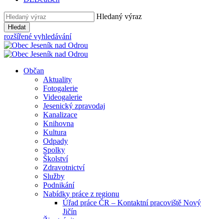
Hledaný výraz
Hledat
rozšířené vyhledávání
Občan
Aktuality
Fotogalerie
Videogalerie
Jesenický zpravodaj
Kanalizace
Knihovna
Kultura
Odpady
Spolky
Školství
Zdravotnictví
Služby
Podnikání
Nabídky práce z regionu
Úřad práce ČR – Kontaktní pracoviště Nový
Jičín