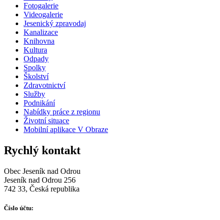
Fotogalerie
Videogalerie
Jesenický zpravodaj
Kanalizace
Knihovna
Kultura
Odpady
Spolky
Školství
Zdravotnictví
Služby
Podnikání
Nabídky práce z regionu
Životní situace
Mobilní aplikace V Obraze
Rychlý kontakt
Obec Jeseník nad Odrou
Jeseník nad Odrou 256
742 33, Česká republika
Číslo účtu: