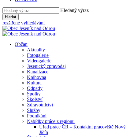
Hledaný výraz
Hledat
rozšířené vyhledávání
Občan
Aktuality
Fotogalerie
Videogalerie
Jesenický zpravodaj
Kanalizace
Knihovna
Kultura
Odpady
Spolky
Školství
Zdravotnictví
Služby
Podnikání
Nabídky práce z regionu
Úřad práce ČR – Kontaktní pracoviště Nový
Jičín