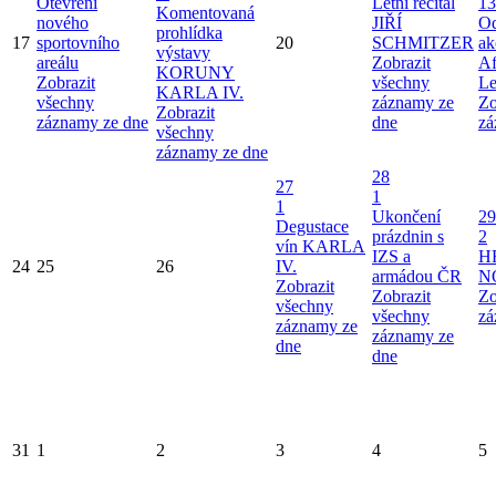
Otevření
Letní recitál
13
Komentovaná
nového
JIŘÍ
Od
prohlídka
17
sportovního
20
SCHMITZER
ak
výstavy
areálu
Zobrazit
Af
KORUNY
Zobrazit
všechny
Le
KARLA IV.
všechny
záznamy ze
Zo
Zobrazit
záznamy ze dne
dne
zá
všechny
záznamy ze dne
28
27
1
1
Ukončení
29
Degustace
prázdnin s
2
vín KARLA
IZS a
H
24
25
26
IV.
armádou ČR
N
Zobrazit
Zobrazit
Zo
všechny
všechny
zá
záznamy ze
záznamy ze
dne
dne
31
1
2
3
4
5