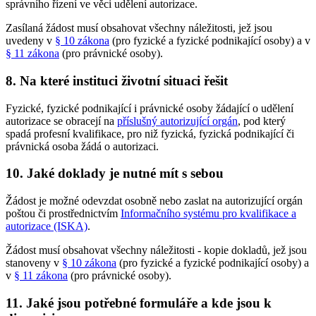
správního řízení ve věci udělení autorizace.
Zasílaná žádost musí obsahovat všechny náležitosti, jež jsou
uvedeny v
§ 10 zákona
(pro fyzické a fyzické podnikající osoby) a v
§ 11 zákona
(pro právnické osoby).
8. Na které instituci životní situaci řešit
Fyzické, fyzické podnikající i právnické osoby žádající o udělení
autorizace se obracejí na
příslušný autorizující orgán
, pod který
spadá profesní kvalifikace, pro niž fyzická, fyzická podnikající či
právnická osoba žádá o autorizaci.
10. Jaké doklady je nutné mít s sebou
Žádost je možné odevzdat osobně nebo zaslat na autorizující orgán
poštou či prostřednictvím
Informačního systému pro kvalifikace a
autorizace (ISKA)
.
Žádost musí obsahovat všechny náležitosti - kopie dokladů, jež jsou
stanoveny v
§ 10 zákona
(pro fyzické a fyzické podnikající osoby) a
v
§ 11 zákona
(pro právnické osoby).
11. Jaké jsou potřebné formuláře a kde jsou k