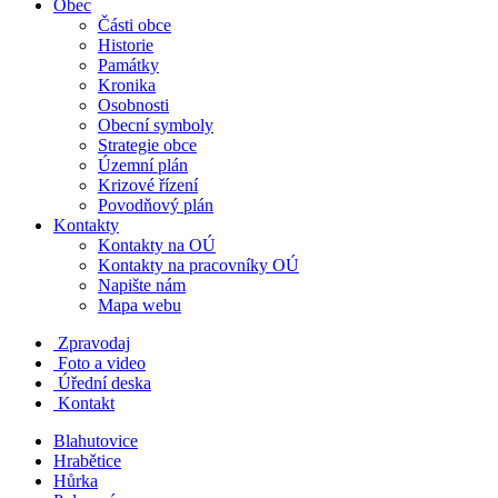
Obec
Části obce
Historie
Památky
Kronika
Osobnosti
Obecní symboly
Strategie obce
Územní plán
Krizové řízení
Povodňový plán
Kontakty
Kontakty na OÚ
Kontakty na pracovníky OÚ
Napište nám
Mapa webu
Zpravodaj
Foto a video
Úřední deska
Kontakt
Blahutovice
Hrabětice
Hůrka