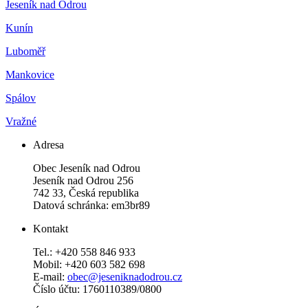
Jeseník nad Odrou
Kunín
Luboměř
Mankovice
Spálov
Vražné
Adresa
Obec Jeseník nad Odrou
Jeseník nad Odrou 256
742 33, Česká republika
Datová schránka: em3br89
Kontakt
Tel.: +420 558 846 933
Mobil: +420 603 582 698
E-mail:
obec@jeseniknadodrou.cz
Číslo účtu: 1760110389/0800