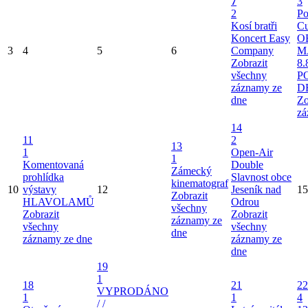
7
3
2
Po
Kosí bratři
Cu
Koncert Easy
O
3
4
5
6
Company
M
Zobrazit
8.
všechny
P
záznamy ze
D
dne
Zo
zá
14
11
2
13
1
Open-Air
1
Komentovaná
Double
Zámecký
prohlídka
Slavnost obce
kinematograf
10
výstavy
12
Jeseník nad
15
Zobrazit
HLAVOLAMŮ
Odrou
všechny
Zobrazit
Zobrazit
záznamy ze
všechny
všechny
dne
záznamy ze dne
záznamy ze
dne
19
1
18
21
22
VYPRODÁNO
1
1
4
/ /