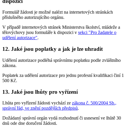
dispozici
Formulář žádosti je možné nalézt na internetových stránkách
příslušného autorizujícího orgánu.
V případě internetových stránek Ministerstva školství, mládeže a
tělovýchovy jsou formuláře k dispozici v
sekci "Pro žadatele o
udělení autorizace"
.
12. Jaké jsou poplatky a jak je lze uhradit
Udělení autorizace podléhá správnímu poplatku podle zvláštního
zákona.
Poplatek za udělení autorizace pro jednu profesní kvalifikaci činí 1
500 Kč.
13. Jaké jsou lhůty pro vyřízení
Lhůta pro vyřízení žádosti vychází ze
zákona č. 500/2004 Sb.,
správní řád, ve znění pozdějších předpisů
.
Dožádaný správní orgán vydá rozhodnutí či usnesení ve lhůtě 30
dnů ode dne doručení žádosti.