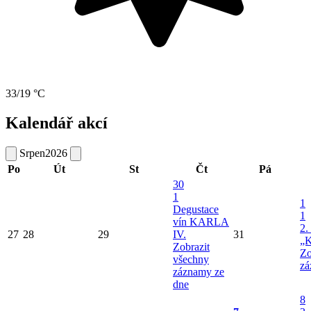
33/19 °C
Kalendář akcí
Srpen
2026
Po
Út
St
Čt
Pá
30
1
1
Degustace
1
vín KARLA
2.
27
28
29
IV.
31
„K
Zobrazit
Zo
všechny
zá
záznamy ze
dne
8