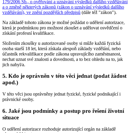
179/2006 Sb., o ověřování a uznávání výsledků dalšího vzdělávání
a o změně některých zákonů (zákon o uznávání výsledků dalšího
vzdělávání), ve znění pozdějších předpisů
(dále též "zákon").
Na základě tohoto zákona je možné požádat o udělení autorizace,
která je podmínkou pro možnost zkoušet a udělovat osvědčení o
získání profesní kvalifikace.
Složením zkoušky u autorizované osoby si může každá fyzická
osoba starší 18 let, která získala alespoň základy vzdělání, nebo
účastník rekvalifikace podle zákona upravujícího zaměstnanost,
nechat uznat své znalosti a dovednosti, a to bez ohledu na to, jak
jich nabyl/a.
5. Kdo je oprávněn v této věci jednat (podat žádost
apod.)
V této věci jsou oprávněny jednat fyzické, fyzické podnikající i
právnické osoby.
6. Jaké jsou podmínky a postup pro řešení životní
situace
O udělení autorizace rozhoduje autorizující orgán na základě