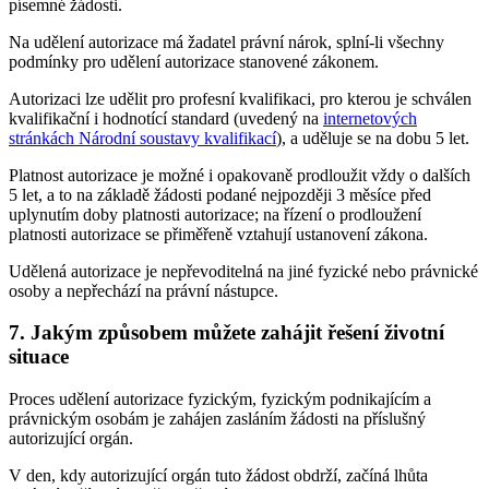
písemné žádosti.
Na udělení autorizace má žadatel právní nárok, splní-li všechny
podmínky pro udělení autorizace stanovené zákonem.
Autorizaci lze udělit pro profesní kvalifikaci, pro kterou je schválen
kvalifikační i hodnotící standard (uvedený na
internetových
stránkách Národní soustavy kvalifikací
), a uděluje se na dobu 5 let.
Platnost autorizace je možné i opakovaně prodloužit vždy o dalších
5 let, a to na základě žádosti podané nejpozději 3 měsíce před
uplynutím doby platnosti autorizace; na řízení o prodloužení
platnosti autorizace se přiměřeně vztahují ustanovení zákona.
Udělená autorizace je nepřevoditelná na jiné fyzické nebo právnické
osoby a nepřechází na právní nástupce.
7. Jakým způsobem můžete zahájit řešení životní
situace
Proces udělení autorizace fyzickým, fyzickým podnikajícím a
právnickým osobám je zahájen zasláním žádosti na příslušný
autorizující orgán.
V den, kdy autorizující orgán tuto žádost obdrží, začíná lhůta