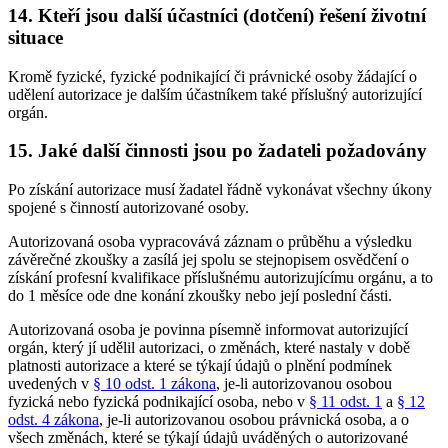
14. Kteří jsou další účastníci (dotčení) řešení životní
situace
Kromě fyzické, fyzické podnikající či právnické osoby žádající o
udělení autorizace je dalším účastníkem také příslušný autorizující
orgán.
15. Jaké další činnosti jsou po žadateli požadovány
Po získání autorizace musí žadatel řádně vykonávat všechny úkony
spojené s činností autorizované osoby.
Autorizovaná osoba vypracovává záznam o průběhu a výsledku
závěrečné zkoušky a zasílá jej spolu se stejnopisem osvědčení o
získání profesní kvalifikace příslušnému autorizujícímu orgánu, a to
do 1 měsíce ode dne konání zkoušky nebo její poslední části.
Autorizovaná osoba je povinna písemně informovat autorizující
orgán, který jí udělil autorizaci, o změnách, které nastaly v době
platnosti autorizace a které se týkají údajů o plnění podmínek
uvedených v
§ 10 odst. 1 zákona
, je-li autorizovanou osobou
fyzická nebo fyzická podnikající osoba, nebo v
§ 11 odst. 1
a
§ 12
odst. 4 zákona
, je-li autorizovanou osobou právnická osoba, a o
všech změnách, které se týkají údajů uváděných o autorizované