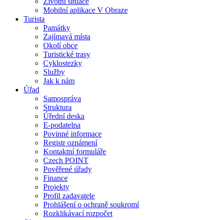
Životní situace
Mobilní aplikace V Obraze
Turista
Památky
Zajímavá místa
Okolí obce
Turistické trasy
Cyklostezky
Služby
Jak k nám
Úřad
Samospráva
Struktura
Úřední deska
E-podatelna
Povinné informace
Registr oznámení
Kontaktní formuláře
Czech POINT
Pověřené úřady
Finance
Projekty
Profil zadavatele
Prohlášení o ochraně soukromí
Rozklikávací rozpočet