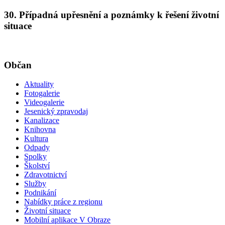
30. Případná upřesnění a poznámky k řešení životní
situace
Občan
Aktuality
Fotogalerie
Videogalerie
Jesenický zpravodaj
Kanalizace
Knihovna
Kultura
Odpady
Spolky
Školství
Zdravotnictví
Služby
Podnikání
Nabídky práce z regionu
Životní situace
Mobilní aplikace V Obraze