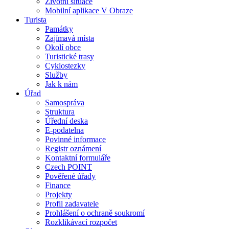
Životní situace
Mobilní aplikace V Obraze
Turista
Památky
Zajímavá místa
Okolí obce
Turistické trasy
Cyklostezky
Služby
Jak k nám
Úřad
Samospráva
Struktura
Úřední deska
E-podatelna
Povinné informace
Registr oznámení
Kontaktní formuláře
Czech POINT
Pověřené úřady
Finance
Projekty
Profil zadavatele
Prohlášení o ochraně soukromí
Rozklikávací rozpočet