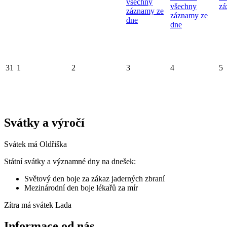
všechny
všechny
zá
záznamy ze
záznamy ze
dne
dne
31
1
2
3
4
5
Svátky a výročí
Svátek má
Oldřiška
Státní svátky a významné dny na dnešek:
Světový den boje za zákaz jaderných zbraní
Mezinárodní den boje lékařů za mír
Zítra má svátek
Lada
Informace od nás