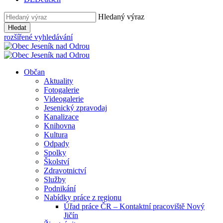
Hledaný výraz
Hledat
rozšířené vyhledávání
Občan
Aktuality
Fotogalerie
Videogalerie
Jesenický zpravodaj
Kanalizace
Knihovna
Kultura
Odpady
Spolky
Školství
Zdravotnictví
Služby
Podnikání
Nabídky práce z regionu
Úřad práce ČR – Kontaktní pracoviště Nový
Jičín