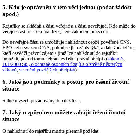
5. Kdo je oprávněn v této věci jednat (podat žádost
apod.)
Rejstříky se skládají z části veřejné a z části neveřejné. Kdo může do
veřejné části rejstříků nahlížet, není zákonem omezeno.
Do neveřejné části se umožňuje nahlédnout osobě pověřené CNS,
EPO nebo svazem CNS, pokud se jich zápis týká, a dále žadatelům,
kteří osvědčí právní zájem a jimž lze nahlédnutí do rejstříků
umožnit, pokud tomu nebrání zvláštní právní předpis (
zákon č.
101/2000 Sb., o ochraně osobních údajů a o změně některých
zákonů, ve znění pozdějších předpisů
).
6. Jaké jsou podmínky a postup pro řešení životní
situace
Splnění všech požadovaných náležitostí.
7. Jakým způsobem můžete zahájit řešení životní
situace
O nahlédnutí do rejstříků musíte písemně požádat.