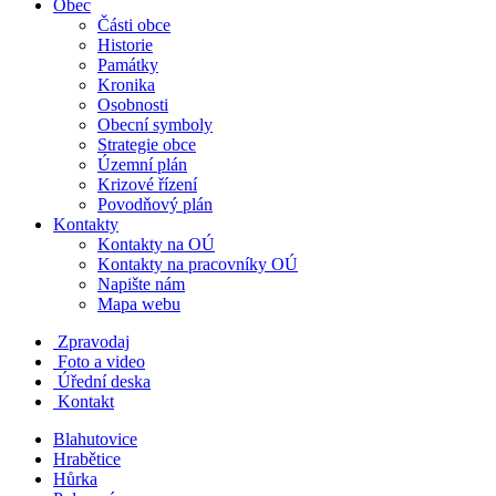
Obec
Části obce
Historie
Památky
Kronika
Osobnosti
Obecní symboly
Strategie obce
Územní plán
Krizové řízení
Povodňový plán
Kontakty
Kontakty na OÚ
Kontakty na pracovníky OÚ
Napište nám
Mapa webu
Zpravodaj
Foto a video
Úřední deska
Kontakt
Blahutovice
Hrabětice
Hůrka