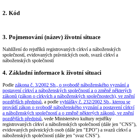
2. Kód
3. Pojmenování (název) životní situace
Nahlížení do rejstříků registrovaných církví a náboženských
společností, evidovaných právnických osob, svazů církví a
náboženských společností
4. Základní informace k životní situaci
Podle
zákona č. 3/2002 Sb., o svobodě náboženského vyznání a
postavení církví a náboženských společností a o změně některých
zákonů (zákon o církvích a náboženských společnostech), ve znění
pozdějších předpisů
, a podle
vyhlášky č. 232/2002 Sb., kterou se
provádí zákon o svobodě náboženského vyznání a postavení církví
a náboženských společností a o změně některých zákonů, ve znění
pozdějších předpisů
, vede Ministerstvo kultury rejstříky
registrovaných církví a náboženských společností (dále jen "CNS"),
evidovaných právnických osob (dále jen "EPO") a svazů církví a
náboženských společností (dále jen "svaz CNS").