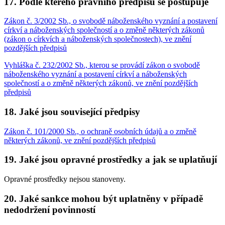
17. Podle kterého právního předpisu se postupuje
Zákon č. 3/2002 Sb., o svobodě náboženského vyznání a postavení
církví a náboženských společností a o změně některých zákonů
(zákon o církvích a náboženských společnostech), ve znění
pozdějších předpisů
Vyhláška č. 232/2002 Sb., kterou se provádí zákon o svobodě
náboženského vyznání a postavení církví a náboženských
společností a o změně některých zákonů, ve znění pozdějších
předpisů
18. Jaké jsou související předpisy
Zákon č. 101/2000 Sb., o ochraně osobních údajů a o změně
některých zákonů, ve znění pozdějších předpisů
19. Jaké jsou opravné prostředky a jak se uplatňují
Opravné prostředky nejsou stanoveny.
20. Jaké sankce mohou být uplatněny v případě
nedodržení povinností