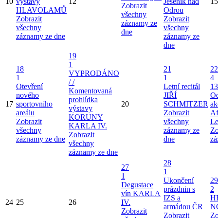
10
výstavy
12
Jeseník nad
15
Zobrazit
HLAVOLAMŮ
Odrou
všechny
Zobrazit
Zobrazit
záznamy ze
všechny
všechny
dne
záznamy ze dne
záznamy ze
dne
19
1
18
21
22
VYPRODÁNO
1
1
4
/ /
Otevření
Letní recitál
13
Komentovaná
nového
JIŘÍ
Od
prohlídka
17
sportovního
20
SCHMITZER
ak
výstavy
areálu
Zobrazit
Af
KORUNY
Zobrazit
všechny
Le
KARLA IV.
všechny
záznamy ze
Zo
Zobrazit
záznamy ze dne
dne
zá
všechny
záznamy ze dne
28
27
1
1
Ukončení
29
Degustace
prázdnin s
2
vín KARLA
IZS a
H
24
25
26
IV.
armádou ČR
N
Zobrazit
Zobrazit
Zo