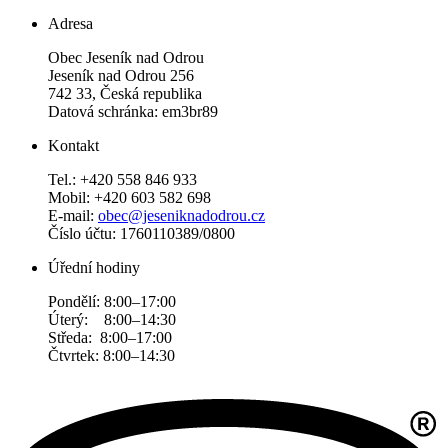
Adresa
Obec Jeseník nad Odrou
Jeseník nad Odrou 256
742 33, Česká republika
Datová schránka: em3br89
Kontakt
Tel.: +420 558 846 933
Mobil: +420 603 582 698
E-mail:
obec@jeseniknadodrou.cz
Číslo účtu: 1760110389/0800
Úřední hodiny
Pondělí: 8:00–17:00
Úterý: 8:00–14:30
Středa: 8:00–17:00
Čtvrtek: 8:00–14:30