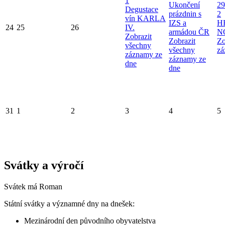
1
Ukončení
29
Degustace
prázdnin s
2
vín KARLA
IZS a
H
24
25
26
IV.
armádou ČR
N
Zobrazit
Zobrazit
Zo
všechny
všechny
zá
záznamy ze
záznamy ze
dne
dne
31
1
2
3
4
5
Svátky a výročí
Svátek má
Roman
Státní svátky a významné dny na dnešek:
Mezinárodní den původního obyvatelstva