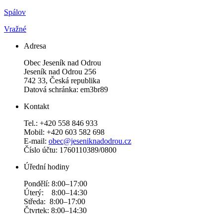
Spálov
Vražné
Adresa
Obec Jeseník nad Odrou
Jeseník nad Odrou 256
742 33, Česká republika
Datová schránka: em3br89
Kontakt
Tel.: +420 558 846 933
Mobil: +420 603 582 698
E-mail:
obec@jeseniknadodrou.cz
Číslo účtu: 1760110389/0800
Úřední hodiny
Pondělí: 8:00–17:00
Úterý: 8:00–14:30
Středa: 8:00–17:00
Čtvrtek: 8:00–14:30