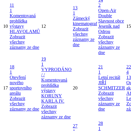
11
2
13
1
Open-Air
1
Komentovaná
Double
Zámecký
prohlídka
Slavnost obce
kinematograf
10
výstavy
12
Jeseník nad
15
Zobrazit
HLAVOLAMŮ
Odrou
všechny
Zobrazit
Zobrazit
záznamy ze
všechny
všechny
dne
záznamy ze dne
záznamy ze
dne
19
1
18
21
22
VYPRODÁNO
1
1
4
/ /
Otevření
Letní recitál
13
Komentovaná
nového
JIŘÍ
Od
prohlídka
17
sportovního
20
SCHMITZER
ak
výstavy
areálu
Zobrazit
Af
KORUNY
Zobrazit
všechny
Le
KARLA IV.
všechny
záznamy ze
Zo
Zobrazit
záznamy ze dne
dne
zá
všechny
záznamy ze dne
28
27
1