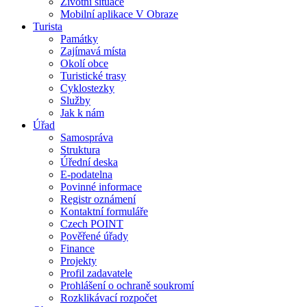
Životní situace
Mobilní aplikace V Obraze
Turista
Památky
Zajímavá místa
Okolí obce
Turistické trasy
Cyklostezky
Služby
Jak k nám
Úřad
Samospráva
Struktura
Úřední deska
E-podatelna
Povinné informace
Registr oznámení
Kontaktní formuláře
Czech POINT
Pověřené úřady
Finance
Projekty
Profil zadavatele
Prohlášení o ochraně soukromí
Rozklikávací rozpočet