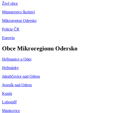
Živé obce
Ministerstvo školství
Mikroregion Odersko
Policie ČR
Eurovia
Obce Mikroregionu Odersko
Heřmanice u Oder
Heřmánky
Jakubčovice nad Odrou
Jeseník nad Odrou
Kunín
Luboměř
Mankovice