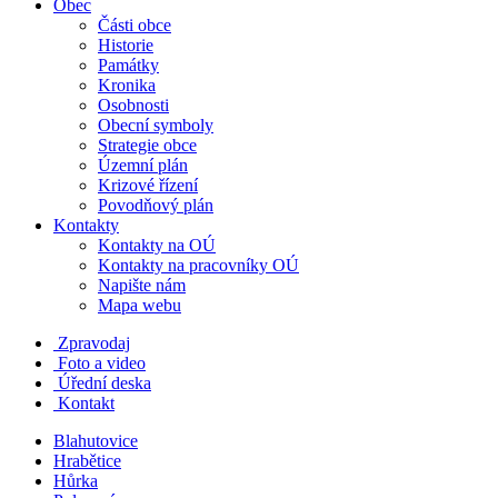
Obec
Části obce
Historie
Památky
Kronika
Osobnosti
Obecní symboly
Strategie obce
Územní plán
Krizové řízení
Povodňový plán
Kontakty
Kontakty na OÚ
Kontakty na pracovníky OÚ
Napište nám
Mapa webu
Zpravodaj
Foto a video
Úřední deska
Kontakt
Blahutovice
Hrabětice
Hůrka