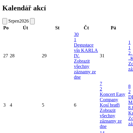
Kalendář akcí
Srpen
2026
Po
Út
St
Čt
Pá
30
1
1
Degustace
1
vín KARLA
2.
27
28
29
IV.
31
„K
Zobrazit
Zo
všechny
zá
záznamy ze
dne
7
8
2
2
Koncert Easy
D
Company
M
3
4
5
6
Kosí bratři
8.
Zobrazit
Ku
všechny
Zo
záznamy ze
zá
dne
14