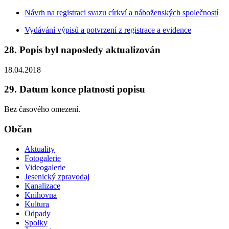
Návrh na registraci svazu církví a náboženských společností
Vydávání výpisů a potvrzení z registrace a evidence
28. Popis byl naposledy aktualizován
18.04.2018
29. Datum konce platnosti popisu
Bez časového omezení.
Občan
Aktuality
Fotogalerie
Videogalerie
Jesenický zpravodaj
Kanalizace
Knihovna
Kultura
Odpady
Spolky