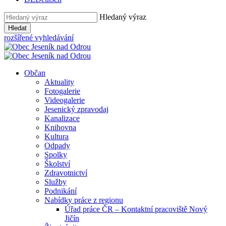
Hledaný výraz
Hledat
rozšířené vyhledávání
Občan
Aktuality
Fotogalerie
Videogalerie
Jesenický zpravodaj
Kanalizace
Knihovna
Kultura
Odpady
Spolky
Školství
Zdravotnictví
Služby
Podnikání
Nabídky práce z regionu
Úřad práce ČR – Kontaktní pracoviště Nový
Jičín