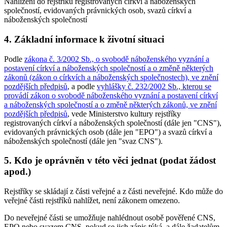
Nahlížení do rejstříků registrovaných církví a náboženských
společností, evidovaných právnických osob, svazů církví a
náboženských společností
4. Základní informace k životní situaci
Podle
zákona č. 3/2002 Sb., o svobodě náboženského vyznání a
postavení církví a náboženských společností a o změně některých
zákonů (zákon o církvích a náboženských společnostech), ve znění
pozdějších předpisů
, a podle
vyhlášky č. 232/2002 Sb., kterou se
provádí zákon o svobodě náboženského vyznání a postavení církví
a náboženských společností a o změně některých zákonů, ve znění
pozdějších předpisů
, vede Ministerstvo kultury rejstříky
registrovaných církví a náboženských společností (dále jen "CNS"),
evidovaných právnických osob (dále jen "EPO") a svazů církví a
náboženských společností (dále jen "svaz CNS").
5. Kdo je oprávněn v této věci jednat (podat žádost
apod.)
Rejstříky se skládají z části veřejné a z části neveřejné. Kdo může do
veřejné části rejstříků nahlížet, není zákonem omezeno.
Do neveřejné části se umožňuje nahlédnout osobě pověřené CNS,
EPO nebo svazem CNS, pokud se jich zápis týká, a dále žadatelům,