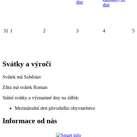
dne
dne
31
1
2
3
4
5
Svátky a výročí
Svátek má
Soběslav
Zítra má svátek
Roman
Státní svátky a významné dny na zítřek:
Mezinárodní den původního obyvatelstva
Informace od nás