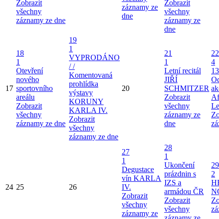
Zobrazit
Zobrazit
záznamy ze
všechny
všechny
dne
záznamy ze dne
záznamy ze
dne
19
1
18
21
22
VYPRODÁNO
1
1
4
/ /
Otevření
Letní recitál
13
Komentovaná
nového
JIŘÍ
Od
prohlídka
17
sportovního
20
SCHMITZER
ak
výstavy
areálu
Zobrazit
Af
KORUNY
Zobrazit
všechny
Le
KARLA IV.
všechny
záznamy ze
Zo
Zobrazit
záznamy ze dne
dne
zá
všechny
záznamy ze dne
28
27
1
1
Ukončení
29
Degustace
prázdnin s
2
vín KARLA
IZS a
H
24
25
26
IV.
armádou ČR
N
Zobrazit
Zobrazit
Zo
všechny
všechny
zá
záznamy ze
záznamy ze