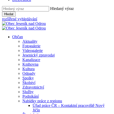
Hledaný výraz
Hledat
rozšířené vyhledávání
Občan
Aktuality
Fotogalerie
Videogalerie
Jesenický zpravodaj
Kanalizace
Knihovna
Kultura
Odpady
Spolky
Školství
Zdravotnictví
Služby
Podnikání
Nabídky práce z regionu
Úřad práce ČR – Kontaktní pracoviště Nový
Jičín