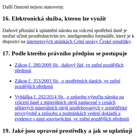
Další činnosti nejsou stanoveny.
16. Elektronická služba, kterou lze využít
Daňové přiznání k uplatnění nároku na vrácení spotřební daně je
možné učinit prostřednictvím tzv. inteligentního formuláře, který je k
dispozici na
internetových stránkách Celní správy České republiky
.
17. Podle kterého právního předpisu se postupuje
Zákon č. 280/2009 Sb., daňový řád, ve znění pozdějších
předpisů
Zákon č. 353/2003 Sb., o spotřebních daních, ve znění
pozdějších předpisů
Vyhláška č. 202/2014 Sb., o způsobu výpočtu nároku na
vrácení daně z minerálních olejů zaplacené v cenách
některých minerálních olejů spotřebovaných v zemědělské
prvovýrobě a způsobu a podmínkách vedení dokladů a
evidence s nimi souvisejícími, ve znění pozdějších předpisů
19. Jaké jsou opravné prostředky a jak se uplatňují