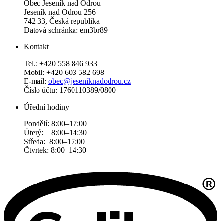
Obec Jeseník nad Odrou
Jeseník nad Odrou 256
742 33, Česká republika
Datová schránka: em3br89
Kontakt
Tel.: +420 558 846 933
Mobil: +420 603 582 698
E-mail:
obec@jeseniknadodrou.cz
Číslo účtu: 1760110389/0800
Úřední hodiny
Pondělí: 8:00–17:00
Úterý: 8:00–14:30
Středa: 8:00–17:00
Čtvrtek: 8:00–14:30