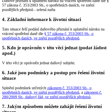
Daňové přiznání k uplatnění nároku na vrácení spotřební daně dle §
57 zákona č. 353/2003 Sb., o spotřebních daních, ve znění
pozdějších předpisů - zelená nafta
4. Základní informace k životní situaci
Tato situace řeší podání daňového přiznání k uplatnění nároku na
vrácení spotřební daně dle
§ 57 zákona č. 353/2003 Sb., o
spotřebních daních, ve znění pozdějších předpisů
.
5. Kdo je oprávněn v této věci jednat (podat žádost
apod.)
V této věci je oprávněn jednat daňový subjekt.
6. Jaké jsou podmínky a postup pro řešení životní
situace
Splnění podmínek určených
zákonem č. 353/2003 Sb., o
spotřebních daních, ve znění pozdějších předpisů
, a
zákonem č.
280/2009 Sb., daňový řád, ve znění pozdějších předpisů
.
7. Jakým způsobem můžete zahájit řešení životní
situace