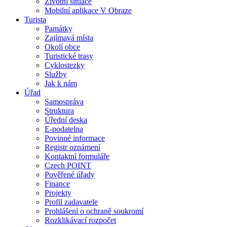
Životní situace
Mobilní aplikace V Obraze
Turista
Památky
Zajímavá místa
Okolí obce
Turistické trasy
Cyklostezky
Služby
Jak k nám
Úřad
Samospráva
Struktura
Úřední deska
E-podatelna
Povinné informace
Registr oznámení
Kontaktní formuláře
Czech POINT
Pověřené úřady
Finance
Projekty
Profil zadavatele
Prohlášení o ochraně soukromí
Rozklikávací rozpočet