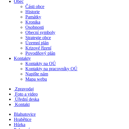
Obec
Části obce
Historie
Památky
Kronika
Osobnosti
Obecní symboly
Strategie obce
Územní plán
Krizové řízení
Povodňový plán
Kontakty
Kontakty na OÚ
Kontakty na pracovníky OÚ
Napište nám
Mapa webu
Zpravodaj
Foto a video
Úřední deska
Kontakt
Blahutovice
Hrabětice
Hůrka