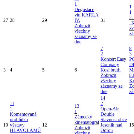
1
1
Degustace
1
vín KARLA
2.
27
28
29
IV.
31
„K
Zobrazit
Zo
všechny
zá
záznamy ze
dne
7
8
2
3
Koncert Easy
P
Company
D
3
4
5
6
Kosí bratři
M
Zobrazit
8.
všechny
Ku
záznamy ze
Zo
dne
zá
14
11
2
13
1
Open-Air
1
Komentovaná
Double
Zámecký
prohlídka
Slavnost obce
kinematograf
10
výstavy
12
Jeseník nad
15
Zobrazit
HLAVOLAMŮ
Odrou
všechny