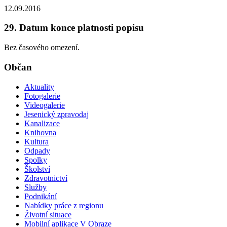
12.09.2016
29. Datum konce platnosti popisu
Bez časového omezení.
Občan
Aktuality
Fotogalerie
Videogalerie
Jesenický zpravodaj
Kanalizace
Knihovna
Kultura
Odpady
Spolky
Školství
Zdravotnictví
Služby
Podnikání
Nabídky práce z regionu
Životní situace
Mobilní aplikace V Obraze