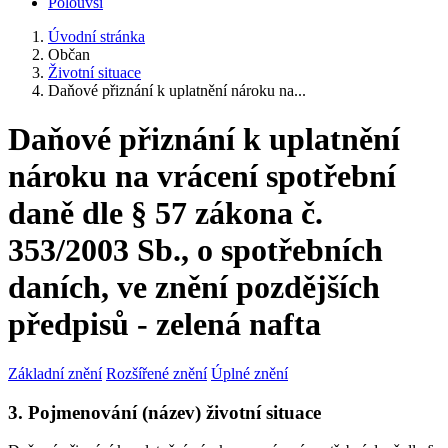
Polouvsí
Úvodní stránka
Občan
Životní situace
Daňové přiznání k uplatnění nároku na...
Daňové přiznání k uplatnění
nároku na vrácení spotřební
daně dle § 57 zákona č.
353/2003 Sb., o spotřebních
daních, ve znění pozdějších
předpisů - zelená nafta
Základní znění
Rozšířené znění
Úplné znění
3. Pojmenování (název) životní situace