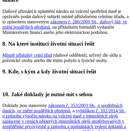
Daňové přiznání k uplatnění nároku na vrácení spotřební daně je
oprávněn podat daňový subjekt místně příslušnému celnímu úřadu, a
to způsobem stanoveným
zákonem č. 280/2009 Sb., daňový řád, ve
znění pozdějších předpisů
, na příslušném formuláři vydaném
Ministerstvem financí anebo jeho elektronickou podobou.
8. Na které instituci životní situaci řešit
Místně příslušný celní úřad
(daňové oddělení), určený dle sídla u
právnické osoby anebo dle místa pobytu u fyzické osoby.
9. Kde, s kým a kdy životní situaci řešit
10. Jaké doklady je nutné mít s sebou
Doklady jsou stanoveny
zákonem č. 353/2003 Sb., o spotřebních
daních, ve znění pozdějších předpisů
, a
vyhláškou č. 202/2014 Sb.,
o způsobu výpočtu nároku na vrácení daně z minerálních olejů
zaplacené v cenách některých minerálních olejů spotřebovaných v
zemědělské prvovýrobě a způsobu a podmínkách vedení dokladů a