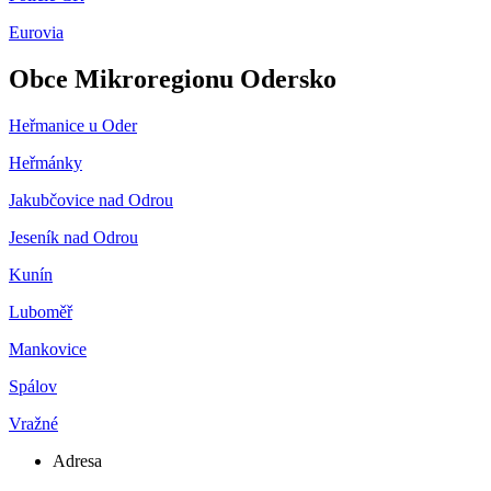
Eurovia
Obce Mikroregionu Odersko
Heřmanice u Oder
Heřmánky
Jakubčovice nad Odrou
Jeseník nad Odrou
Kunín
Luboměř
Mankovice
Spálov
Vražné
Adresa