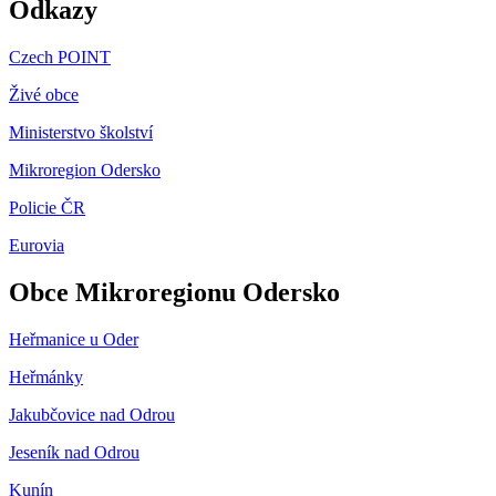
Odkazy
Czech POINT
Živé obce
Ministerstvo školství
Mikroregion Odersko
Policie ČR
Eurovia
Obce Mikroregionu Odersko
Heřmanice u Oder
Heřmánky
Jakubčovice nad Odrou
Jeseník nad Odrou
Kunín