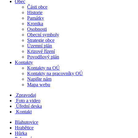
Obec
Části obce
Historie
Památky
Kronika
Osobnosti
Obecní symboly
Strategie obce
Územní plán
Krizové řízení
Povodňový plán
Kontakty
Kontakty na OÚ
Kontakty na pracovníky OÚ
Napište nám
Mapa webu
Zpravodaj
Foto a video
Úřední deska
Kontakt
Blahutovice
Hrabětice
Hůrka