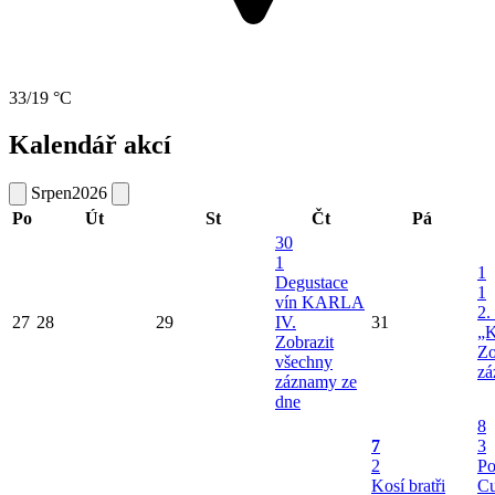
33/19 °C
Kalendář akcí
Srpen
2026
Po
Út
St
Čt
Pá
30
1
1
Degustace
1
vín KARLA
2.
27
28
29
IV.
31
„K
Zobrazit
Zo
všechny
zá
záznamy ze
dne
8
7
3
2
Po
Kosí bratři
Cu