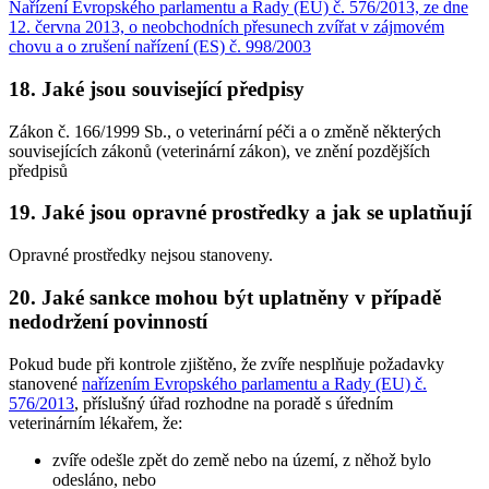
Nařízení Evropského parlamentu a Rady (EU) č. 576/2013, ze dne
12. června 2013, o neobchodních přesunech zvířat v zájmovém
chovu a o zrušení nařízení (ES) č. 998/2003
18. Jaké jsou související předpisy
Zákon č. 166/1999 Sb., o veterinární péči a o změně některých
souvisejících zákonů (veterinární zákon), ve znění pozdějších
předpisů
19. Jaké jsou opravné prostředky a jak se uplatňují
Opravné prostředky nejsou stanoveny.
20. Jaké sankce mohou být uplatněny v případě
nedodržení povinností
Pokud bude při kontrole zjištěno, že zvíře nesplňuje požadavky
stanovené
nařízením Evropského parlamentu a Rady (EU) č.
576/2013
, příslušný úřad rozhodne na poradě s úředním
veterinárním lékařem, že:
zvíře odešle zpět do země nebo na území, z něhož bylo
odesláno, nebo