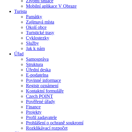
Životní situace
Mobilní aplikace V Obraze
Turista
Památky
Zajímavá místa
Okolí obce
Turistické trasy
Cyklostezky
Služby
Jak k nám
Úřad
Samospráva
Struktura
Úřední deska
E-podatelna
Povinné informace
Registr oznámení
Kontaktní formuláře
Czech POINT
Pověřené úřady
Finance
Projekty
Profil zadavatele
Prohlášení o ochraně soukromí
Rozklikávací rozpočet