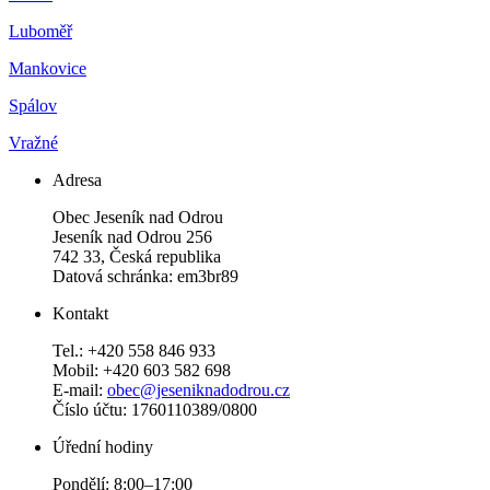
Luboměř
Mankovice
Spálov
Vražné
Adresa
Obec Jeseník nad Odrou
Jeseník nad Odrou 256
742 33, Česká republika
Datová schránka: em3br89
Kontakt
Tel.: +420 558 846 933
Mobil: +420 603 582 698
E-mail:
obec@jeseniknadodrou.cz
Číslo účtu: 1760110389/0800
Úřední hodiny
Pondělí: 8:00–17:00