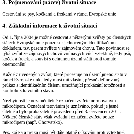
3. Pojmenování (název) životní situace
Cestování se psy, kočkami a fretkami v rámci Evropské unie
4. Základní informace k životní situaci
Od 1. října 2004 je možné cestovat s některými zvířaty po členských
státech Evropské unie pouze se sjednoceným identifikačním
dokladem, tzv. pasem zvířete v zájmovém chovu. Tato povinnost se
týká zvířat ze zájmových chovů vnímavých vůči vzteklině, tedy psů,
koček a fretek, a souvisí s ochranou území států proti tomuto
onemocnění.
Každé z uvedených zvířat, které přicestuje na území jiného státu v
rámci Evropské unie, tedy musí mít vlastní, přesně definovaný
průkaz s identifikačním číslem, umožňující prokázání totožnosti a
kontrolu zdravotního stavu.
Nezbytností je nezaměnitelné označení zvířete normovaným
mikročipem. Označení tetováním je uznáváno, pokud je jasně
čitelné a bylo prokazatelně provedeno před 3. červencem 2011.
Některé členské státy však vyžadují označení zvířete pouze
mikročipem (např. Chorvatsko).
Pes, kočka a fretka musí být dále platně očkováni proti vzteklině.