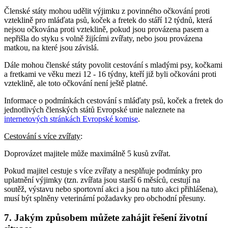
Členské státy mohou udělit výjimku z povinného očkování proti
vzteklině pro mláďata psů, koček a fretek do stáří 12 týdnů, která
nejsou očkována proti vzteklině, pokud jsou provázena pasem a
nepřišla do styku s volně žijícími zvířaty, nebo jsou provázena
matkou, na které jsou závislá.
Dále mohou členské státy povolit cestování s mladými psy, kočkami
a fretkami ve věku mezi 12 - 16 týdny, kteří již byli očkováni proti
vzteklině, ale toto očkování není ještě platné.
Informace o podmínkách cestování s mláďaty psů, koček a fretek do
jednotlivých členských států Evropské unie naleznete na
internetových stránkách Evropské komise
.
Cestování s více zvířaty
:
Doprovázet majitele může maximálně 5 kusů zvířat.
Pokud majitel cestuje s více zvířaty a nesplňuje podmínky pro
uplatnění výjimky (tzn. zvířata jsou starší 6 měsíců, cestují na
soutěž, výstavu nebo sportovní akci a jsou na tuto akci přihlášena),
musí být splněny veterinární požadavky pro obchodní přesuny.
7. Jakým způsobem můžete zahájit řešení životní