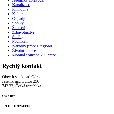
Jesenický zpravodaj
Kanalizace
Knihovna
Kultura
Odpady
Spolky
Školství
Zdravotnictví
Služby
Podnikání
Nabídky práce z regionu
Životní situace
Mobilní aplikace V Obraze
Rychlý kontakt
Obec Jeseník nad Odrou
Jeseník nad Odrou 256
742 33, Česká republika
Číslo účtu:
1760110389/0800