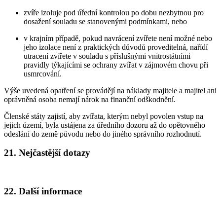
zvíře izoluje pod úřední kontrolou po dobu nezbytnou pro
dosažení souladu se stanovenými podmínkami, nebo
v krajním případě, pokud navrácení zvířete není možné nebo
jeho izolace není z praktických důvodů proveditelná, nařídí
utracení zvířete v souladu s příslušnými vnitrostátními
pravidly týkajícími se ochrany zvířat v zájmovém chovu při
usmrcování.
Výše uvedená opatření se provádějí na náklady majitele a majitel ani
oprávněná osoba nemají nárok na finanční odškodnění.
Členské státy zajistí, aby zvířata, kterým nebyl povolen vstup na
jejich území, byla ustájena za úředního dozoru až do opětovného
odeslání do země původu nebo do jiného správního rozhodnutí.
21. Nejčastější dotazy
22. Další informace