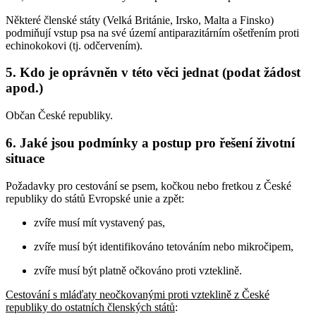
Některé členské státy (Velká Británie, Irsko, Malta a Finsko)
podmiňují vstup psa na své území antiparazitárním ošetřením proti
echinokokovi (tj. odčervením).
5. Kdo je oprávněn v této věci jednat (podat žádost
apod.)
Občan České republiky.
6. Jaké jsou podmínky a postup pro řešení životní
situace
Požadavky pro cestování se psem, kočkou nebo fretkou z České
republiky do států Evropské unie a zpět:
zvíře musí mít vystavený pas,
zvíře musí být identifikováno tetováním nebo mikročipem,
zvíře musí být platně očkováno proti vzteklině.
Cestování s mláďaty neočkovanými proti vzteklině z České
republiky do ostatních členských států
: