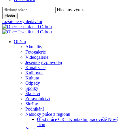
Hledaný výraz
Hledat
rozšířené vyhledávání
Občan
Aktuality
Fotogalerie
Videogalerie
Jesenický zpravodaj
Kanalizace
Knihovna
Kultura
Odpady
Spolky
Školství
Zdravotnictví
Služby
Podnikání
Nabídky práce z regionu
Úřad práce ČR – Kontaktní pracoviště Nový
Jičín