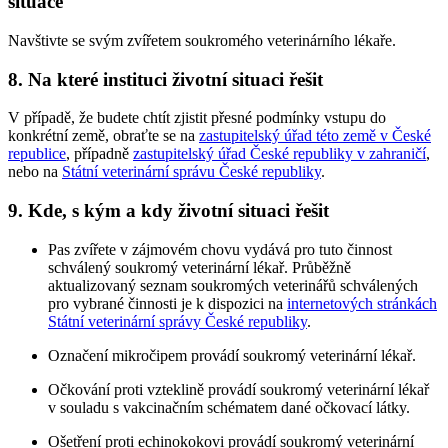
situace
Navštivte se svým zvířetem soukromého veterinárního lékaře.
8. Na které instituci životní situaci řešit
V případě, že budete chtít zjistit přesné podmínky vstupu do
konkrétní země, obraťte se na
zastupitelský úřad této země v České
republice
, případně
zastupitelský úřad České republiky v zahraničí
,
nebo na
Státní veterinární správu České republiky
.
9. Kde, s kým a kdy životní situaci řešit
Pas zvířete v zájmovém chovu vydává pro tuto činnost
schválený soukromý veterinární lékař. Průběžně
aktualizovaný seznam soukromých veterinářů schválených
pro vybrané činnosti je k dispozici na
internetových stránkách
Státní veterinární správy České republiky
.
Označení mikročipem provádí soukromý veterinární lékař.
Očkování proti vzteklině provádí soukromý veterinární lékař
v souladu s vakcinačním schématem dané očkovací látky.
Ošetření proti echinokokovi provádí soukromý veterinární