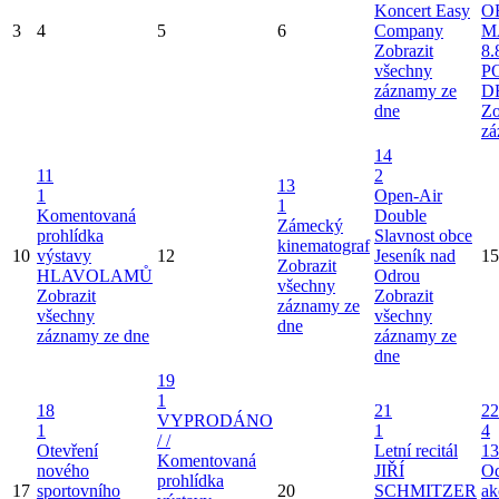
Koncert Easy
O
3
4
5
6
Company
M
Zobrazit
8.
všechny
P
záznamy ze
D
dne
Zo
zá
14
11
2
13
1
Open-Air
1
Komentovaná
Double
Zámecký
prohlídka
Slavnost obce
kinematograf
10
výstavy
12
Jeseník nad
15
Zobrazit
HLAVOLAMŮ
Odrou
všechny
Zobrazit
Zobrazit
záznamy ze
všechny
všechny
dne
záznamy ze dne
záznamy ze
dne
19
1
18
21
22
VYPRODÁNO
1
1
4
/ /
Otevření
Letní recitál
13
Komentovaná
nového
JIŘÍ
Od
prohlídka
17
sportovního
20
SCHMITZER
ak