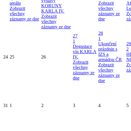
výstavy
areálu
Zobrazit
Af
KORUNY
Zobrazit
všechny
Le
KARLA IV.
všechny
záznamy ze
Zo
Zobrazit
záznamy ze dne
dne
zá
všechny
záznamy ze dne
28
27
1
1
Ukončení
29
Degustace
prázdnin s
2
vín KARLA
IZS a
H
24
25
26
IV.
armádou ČR
N
Zobrazit
Zobrazit
Zo
všechny
všechny
zá
záznamy ze
záznamy ze
dne
dne
31
1
2
3
4
5