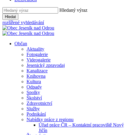
Hledaný výraz
Hledat
rozšířené vyhledávání
Občan
Aktuality
Fotogalerie
Videogalerie
Jesenický zpravodaj
Kanalizace
Knihovna
Kultura
Odpady
Spolky
Školství
Zdravotnictví
Služby
Podnikání
Nabídky práce z regionu
Úřad práce ČR – Kontaktní pracoviště Nový
Jičín