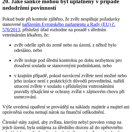
20. Jaké sankce mohou být uplatněny v případě
nedodržení povinností
Pokud bude při kontrole zjištěno, že zvíře nesplňuje požadavky
stanovené
nařízením Evropského parlamentu a Rady (EU) č.
576/2013
, příslušný úřad rozhodne na poradě s úředním
veterinárním lékařem, že:
zvíře odešle zpět do země nebo na území, z něhož bylo
odesláno, nebo
zvíře izoluje pod úřední kontrolou po dobu nezbytnou pro
dosažení souladu se stanovenými podmínkami, nebo
v krajním případě, pokud navrácení zvířete není možné nebo
jeho izolace není z praktických důvodů proveditelná, nařídí
utracení zvířete v souladu s příslušnými vnitrostátními
pravidly týkajícími se ochrany zvířat v zájmovém chovu při
usmrcování.
Výše uvedená opatření se provádějí na náklady majitele a majitel ani
oprávněná osoba nemají nárok na finanční odškodnění.
Členské státy zajistí, aby zvířata, kterým nebyl povolen vstup na
jejich území, byla ustájena za úředního dozoru až do opětovného