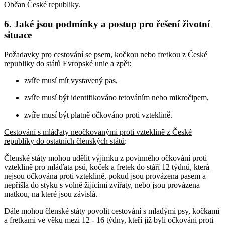
Občan České republiky.
6. Jaké jsou podmínky a postup pro řešení životní
situace
Požadavky pro cestování se psem, kočkou nebo fretkou z České
republiky do států Evropské unie a zpět:
zvíře musí mít vystavený pas,
zvíře musí být identifikováno tetováním nebo mikročipem,
zvíře musí být platně očkováno proti vzteklině.
Cestování s mláďaty neočkovanými proti vzteklině z České
republiky do ostatních členských států
:
Členské státy mohou udělit výjimku z povinného očkování proti
vzteklině pro mláďata psů, koček a fretek do stáří 12 týdnů, která
nejsou očkována proti vzteklině, pokud jsou provázena pasem a
nepřišla do styku s volně žijícími zvířaty, nebo jsou provázena
matkou, na které jsou závislá.
Dále mohou členské státy povolit cestování s mladými psy, kočkami
a fretkami ve věku mezi 12 - 16 týdny, kteří již byli očkováni proti