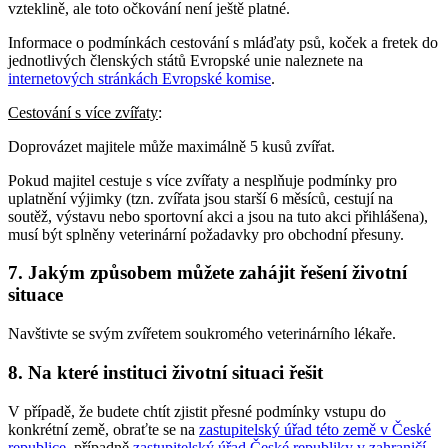
vzteklině, ale toto očkování není ještě platné.
Informace o podmínkách cestování s mláďaty psů, koček a fretek do
jednotlivých členských států Evropské unie naleznete na
internetových stránkách Evropské komise
.
Cestování s více zvířaty
:
Doprovázet majitele může maximálně 5 kusů zvířat.
Pokud majitel cestuje s více zvířaty a nesplňuje podmínky pro
uplatnění výjimky (tzn. zvířata jsou starší 6 měsíců, cestují na
soutěž, výstavu nebo sportovní akci a jsou na tuto akci přihlášena),
musí být splněny veterinární požadavky pro obchodní přesuny.
7. Jakým způsobem můžete zahájit řešení životní
situace
Navštivte se svým zvířetem soukromého veterinárního lékaře.
8. Na které instituci životní situaci řešit
V případě, že budete chtít zjistit přesné podmínky vstupu do
konkrétní země, obraťte se na
zastupitelský úřad této země v České
republice
, případně
zastupitelský úřad České republiky v zahraničí
,