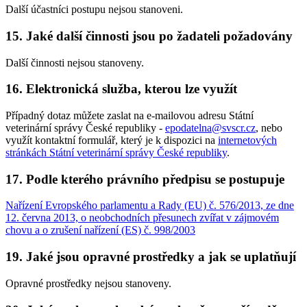
Další účastníci postupu nejsou stanoveni.
15. Jaké další činnosti jsou po žadateli požadovány
Další činnosti nejsou stanoveny.
16. Elektronická služba, kterou lze využít
Případný dotaz můžete zaslat na e-mailovou adresu Státní
veterinární správy České republiky -
epodatelna@svscr.cz
, nebo
využít kontaktní formulář, který je k dispozici na
internetových
stránkách Státní veterinární správy České republiky
.
17. Podle kterého právního předpisu se postupuje
Nařízení Evropského parlamentu a Rady (EU) č. 576/2013, ze dne
12. června 2013, o neobchodních přesunech zvířat v zájmovém
chovu a o zrušení nařízení (ES) č. 998/2003
19. Jaké jsou opravné prostředky a jak se uplatňují
Opravné prostředky nejsou stanoveny.