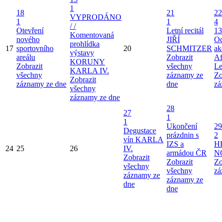
1
18
21
22
VYPRODÁNO
1
1
4
/ /
Otevření
Letní recitál
13
Komentovaná
nového
JIŘÍ
Od
prohlídka
17
sportovního
20
SCHMITZER
ak
výstavy
areálu
Zobrazit
Af
KORUNY
Zobrazit
všechny
Le
KARLA IV.
všechny
záznamy ze
Zo
Zobrazit
záznamy ze dne
dne
zá
všechny
záznamy ze dne
28
27
1
1
Ukončení
29
Degustace
prázdnin s
2
vín KARLA
IZS a
H
24
25
26
IV.
armádou ČR
N
Zobrazit
Zobrazit
Zo
všechny
všechny
zá
záznamy ze
záznamy ze
dne
dne