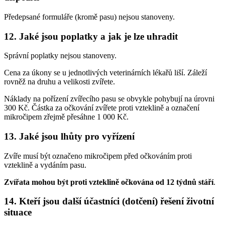
Předepsané formuláře (kromě pasu) nejsou stanoveny.
12. Jaké jsou poplatky a jak je lze uhradit
Správní poplatky nejsou stanoveny.
Cena za úkony se u jednotlivých veterinárních lékařů liší. Záleží
rovněž na druhu a velikosti zvířete.
Náklady na pořízení zvířecího pasu se obvykle pohybují na úrovni
300 Kč. Částka za očkování zvířete proti vzteklině a označení
mikročipem zřejmě přesáhne 1 000 Kč.
13. Jaké jsou lhůty pro vyřízení
Zvíře musí být označeno mikročipem před očkováním proti
vzteklině a vydáním pasu.
Zvířata mohou být proti vzteklině očkována od 12 týdnů stáří
.
14. Kteří jsou další účastníci (dotčení) řešení životní
situace