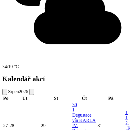
34/19 °C
Kalendář akcí
Srpen
2026
Po
Út
St
Čt
Pá
30
1
1
Degustace
1
vín KARLA
2.
27
28
29
IV.
31
„K