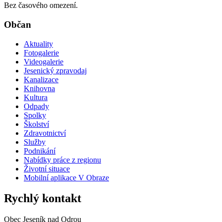
Bez časového omezení.
Občan
Aktuality
Fotogalerie
Videogalerie
Jesenický zpravodaj
Kanalizace
Knihovna
Kultura
Odpady
Spolky
Školství
Zdravotnictví
Služby
Podnikání
Nabídky práce z regionu
Životní situace
Mobilní aplikace V Obraze
Rychlý kontakt
Obec Jeseník nad Odrou