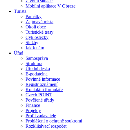
Životní situace
Mobilní aplikace V Obraze
Turista
Památky
Zajímavá místa
Okolí obce
Turistické trasy
Cyklostezky
Služby
Jak k nám
Úřad
Samospráva
Struktura
Úřední deska
E-podatelna
Povinné informace
Registr oznámení
Kontaktní formuláře
Czech POINT
Pověřené úřady
Finance
Projekty
Profil zadavatele
Prohlášení o ochraně soukromí
Rozklikávací rozpočet