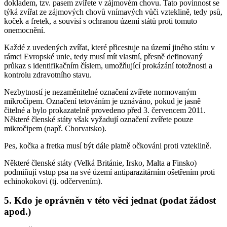
dokladem, tzv. pasem zvířete v zájmovém chovu. Tato povinnost se
týká zvířat ze zájmových chovů vnímavých vůči vzteklině, tedy psů,
koček a fretek, a souvisí s ochranou území států proti tomuto
onemocnění.
Každé z uvedených zvířat, které přicestuje na území jiného státu v
rámci Evropské unie, tedy musí mít vlastní, přesně definovaný
průkaz s identifikačním číslem, umožňující prokázání totožnosti a
kontrolu zdravotního stavu.
Nezbytností je nezaměnitelné označení zvířete normovaným
mikročipem. Označení tetováním je uznáváno, pokud je jasně
čitelné a bylo prokazatelně provedeno před 3. červencem 2011.
Některé členské státy však vyžadují označení zvířete pouze
mikročipem (např. Chorvatsko).
Pes, kočka a fretka musí být dále platně očkováni proti vzteklině.
Některé členské státy (Velká Británie, Irsko, Malta a Finsko)
podmiňují vstup psa na své území antiparazitárním ošetřením proti
echinokokovi (tj. odčervením).
5. Kdo je oprávněn v této věci jednat (podat žádost
apod.)