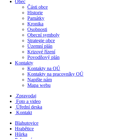
Obec
Části obce
Historie
Památky
Kronika
Osobnosti
Obecní symboly
Strategie obce
Územní plán
Krizové řízení
Povodňový plán
Kontakty
Kontakty na OÚ
Kontakty na pracovníky OÚ
Napište nám
Mapa webu
Zpravodaj
Foto a video
Úřední deska
Kontakt
Blahutovice
Hrabětice
Hůrka