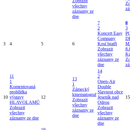
Zobrazit
Zo
všechny
zá
záznamy ze
dne
7
8
2
3
Koncert Easy
P
Company
D
3
4
5
6
Kosí bratři
M
Zobrazit
8.
všechny
Ku
záznamy ze
Zo
dne
zá
14
11
2
13
1
Open-Air
1
Komentovaná
Double
Zámecký
prohlídka
Slavnost obce
kinematograf
10
výstavy
12
Jeseník nad
15
Zobrazit
HLAVOLAMŮ
Odrou
všechny
Zobrazit
Zobrazit
záznamy ze
všechny
všechny
dne
záznamy ze dne
záznamy ze
dne
19