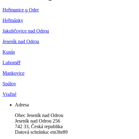
Heřmanice u Oder
Heřmánky
Jakubčovice nad Odrou
Jeseník nad Odrou
Kunín
Luboměř
Mankovice
Spálov
Vražné
Adresa
Obec Jeseník nad Odrou
Jeseník nad Odrou 256
742 33, Česká republika
Datová schránka: em3br89