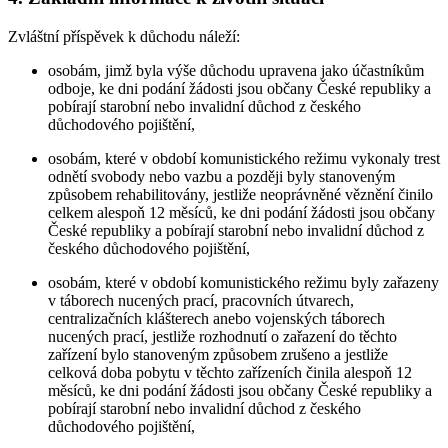
Zvláštní příspěvek k důchodu náleží:
osobám, jimž byla výše důchodu upravena jako účastníkům
odboje, ke dni podání žádosti jsou občany České republiky a
pobírají starobní nebo invalidní důchod z českého
důchodového pojištění,
osobám, které v období komunistického režimu vykonaly trest
odnětí svobody nebo vazbu a později byly stanoveným
způsobem rehabilitovány, jestliže neoprávněné věznění činilo
celkem alespoň 12 měsíců, ke dni podání žádosti jsou občany
České republiky a pobírají starobní nebo invalidní důchod z
českého důchodového pojištění,
osobám, které v období komunistického režimu byly zařazeny
v táborech nucených prací, pracovních útvarech,
centralizačních klášterech anebo vojenských táborech
nucených prací, jestliže rozhodnutí o zařazení do těchto
zařízení bylo stanoveným způsobem zrušeno a jestliže
celková doba pobytu v těchto zařízeních činila alespoň 12
měsíců, ke dni podání žádosti jsou občany České republiky a
pobírají starobní nebo invalidní důchod z českého
důchodového pojištění,