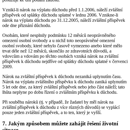
Vznikl-li nárok na výplatu důchodu před 1.1.2006, náleží zvláštní
příspěvek od splátky důchodu splatné v lednu 2006. Vznikne-li
nárok na výplatu důchodu po 31.12.2005, náleží zvláštní příspěvek
ode dne přiznání důchodu.
Osobám, které nesplnily podmínku 12 měsíců neoprávněného
omezení osobní svobody a u nichž toto neoprávněné omezení
osobní svobody, které nebylo časově vymezeno anebo které mělo
trvat déle než 12 měsíců, skončilo ze zdravotních důvodů, a
vdovcům a vdovám po těchto osobách vzniká nárok na zvláštní
příspěvek k důchodu nejdříve od splátky důchodu splatné v červenci
2009.
Nárok na zvláštní příspěvek k důchodu nezaniká uplynutím času.
Nárok na výplatu zvláštního příspěvku k důchodu zaniká uplynutím
5 let ode dne, za který zvláštní příspěvek nebo jeho část náleží; tato
lhůta neplyne po dobu řízení o zvláštním příspěvku k důchodu.
Při souběhu nároků (tj. v případě, že žadatel by měl nárok na
zvláštní příspěvek k důchodu z více různých důvodů) se vyplácí
pouze jeden zvláštní příspěvek, a to ten, který je vyšší.
7. Jakým způsobem můžete zahájit řešení životní
situace