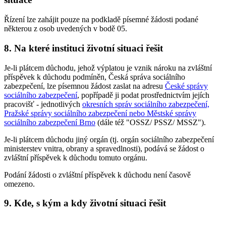
Řízení lze zahájit pouze na podkladě písemné žádosti podané
některou z osob uvedených v bodě 05.
8. Na které instituci životní situaci řešit
Je-li plátcem důchodu, jehož výplatou je vznik nároku na zvláštní
příspěvek k důchodu podmíněn, Česká správa sociálního
zabezpečení, lze písemnou žádost zaslat na adresu
České správy
sociálního zabezpečení
, popřípadě ji podat prostřednictvím jejích
pracovišť - jednotlivých
okresních správ sociálního zabezpečení,
Pražské správy sociálního zabezpečení nebo Městské správy
sociálního zabezpečení Brno
(dále též "OSSZ/ PSSZ/ MSSZ").
Je-li plátcem důchodu jiný orgán (tj. orgán sociálního zabezpečení
ministerstev vnitra, obrany a spravedlnosti), podává se žádost o
zvláštní příspěvek k důchodu tomuto orgánu.
Podání žádosti o zvláštní příspěvek k důchodu není časově
omezeno.
9. Kde, s kým a kdy životní situaci řešit