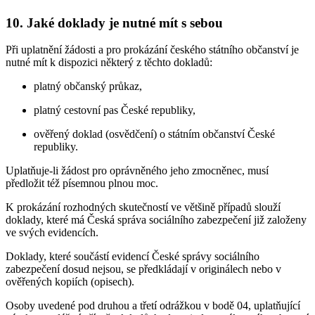
10. Jaké doklady je nutné mít s sebou
Při uplatnění žádosti a pro prokázání českého státního občanství je
nutné mít k dispozici některý z těchto dokladů:
platný občanský průkaz,
platný cestovní pas České republiky,
ověřený doklad (osvědčení) o státním občanství České
republiky.
Uplatňuje-li žádost pro oprávněného jeho zmocněnec, musí
předložit též písemnou plnou moc.
K prokázání rozhodných skutečností ve většině případů slouží
doklady, které má Česká správa sociálního zabezpečení již založeny
ve svých evidencích.
Doklady, které součástí evidencí České správy sociálního
zabezpečení dosud nejsou, se předkládají v originálech nebo v
ověřených kopiích (opisech).
Osoby uvedené pod druhou a třetí odrážkou v bodě 04, uplatňující