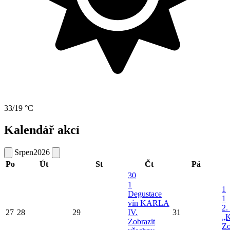
33/19 °C
Kalendář akcí
Srpen
2026
Po
Út
St
Čt
Pá
30
1
1
Degustace
1
vín KARLA
2.
27
28
29
IV.
31
„K
Zobrazit
Zo