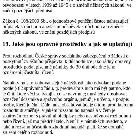
osvobození v letech 1939 až 1945 a o změně některých zákonů, ve
znění pozdějších předpisů
Zákon č. 108/2009 Sb., o jednorázové peněžní částce nahrazující
příplatek k důchodu a zvláštní příspěvek k důchodu a o změně
některých zákonů, ve znění pozdějších předpisů
19. Jaké jsou opravné prostředky a jak se uplatňují
Proti rozhodnutí České správy sociálního zabezpečení o žádosti o
poskytnutí zvláštního příspěvku k důchodu lze jako řádný opravný
prostředek podat písemné námitky do 30 dnů ode dne jeho
oznámení účastníku řízení.
Námitky musí obsahovat stejné náležitosti jako odvolání podané
podle § 82 správního řádu, tj. především z nich má být patrno, kdo
je činí, které věci se týkají a co se navrhuje; musí tedy obsahovat
označení účastníka a správního orgánu, jemuž je určeno, a podpis
osoby, která je činí. Dále musí obsahovat údaje o tom, proti kterému
rozhodnutí směřuje, v jakém rozsahu ho napadá a v čem je
spatřován rozpor s právními předpisy nebo nesprávnost rozhodnutí
nebo řízení, jež mu předcházelo. Není-li v námitkách uvedeno, v
jakém rozsahu účastník rozhodnutí napadá, platí, že se domáhá
zrušení celého rozhodnutí.