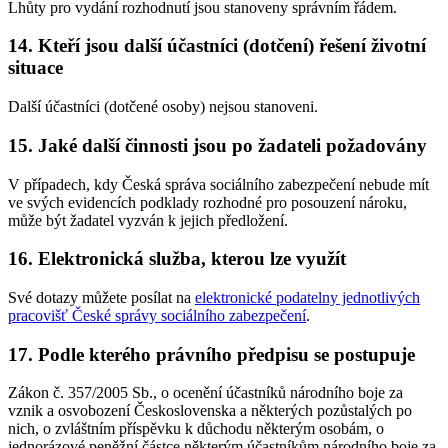
Lhůty pro vydání rozhodnutí jsou stanoveny správním řádem.
14. Kteří jsou další účastníci (dotčení) řešení životní
situace
Další účastníci (dotčené osoby) nejsou stanoveni.
15. Jaké další činnosti jsou po žadateli požadovány
V případech, kdy Česká správa sociálního zabezpečení nebude mít
ve svých evidencích podklady rozhodné pro posouzení nároku,
může být žadatel vyzván k jejich předložení.
16. Elektronická služba, kterou lze využít
Své dotazy můžete posílat na
elektronické podatelny jednotlivých
pracovišť České správy sociálního zabezpečení
.
17. Podle kterého právního předpisu se postupuje
Zákon č. 357/2005 Sb., o ocenění účastníků národního boje za
vznik a osvobození Československa a některých pozůstalých po
nich, o zvláštním příspěvku k důchodu některým osobám, o
jednorázové peněžní částce některým účastníkům národního boje za