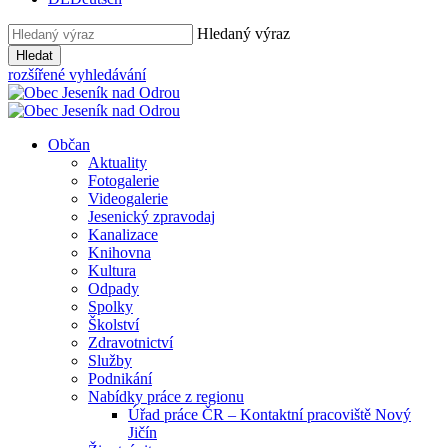
Hledaný výraz
Hledat
rozšířené vyhledávání
Občan
Aktuality
Fotogalerie
Videogalerie
Jesenický zpravodaj
Kanalizace
Knihovna
Kultura
Odpady
Spolky
Školství
Zdravotnictví
Služby
Podnikání
Nabídky práce z regionu
Úřad práce ČR – Kontaktní pracoviště Nový
Jičín