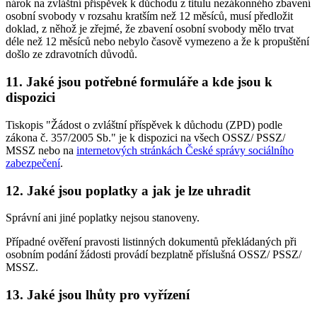
nárok na zvláštní příspěvek k důchodu z titulu nezákonného zbavení
osobní svobody v rozsahu kratším než 12 měsíců, musí předložit
doklad, z něhož je zřejmé, že zbavení osobní svobody mělo trvat
déle než 12 měsíců nebo nebylo časově vymezeno a že k propuštění
došlo ze zdravotních důvodů.
11. Jaké jsou potřebné formuláře a kde jsou k
dispozici
Tiskopis "Žádost o zvláštní příspěvek k důchodu (ZPD) podle
zákona č. 357/2005 Sb." je k dispozici na všech OSSZ/ PSSZ/
MSSZ nebo na
internetových stránkách České správy sociálního
zabezpečení
.
12. Jaké jsou poplatky a jak je lze uhradit
Správní ani jiné poplatky nejsou stanoveny.
Případné ověření pravosti listinných dokumentů překládaných při
osobním podání žádosti provádí bezplatně příslušná OSSZ/ PSSZ/
MSSZ.
13. Jaké jsou lhůty pro vyřízení