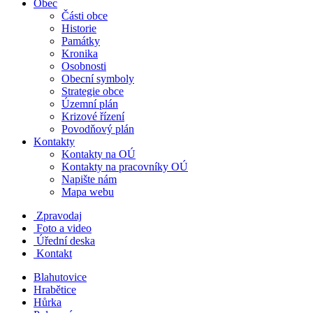
Obec
Části obce
Historie
Památky
Kronika
Osobnosti
Obecní symboly
Strategie obce
Územní plán
Krizové řízení
Povodňový plán
Kontakty
Kontakty na OÚ
Kontakty na pracovníky OÚ
Napište nám
Mapa webu
Zpravodaj
Foto a video
Úřední deska
Kontakt
Blahutovice
Hrabětice
Hůrka