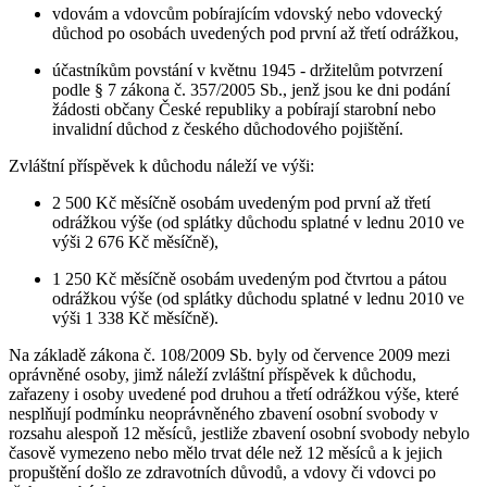
vdovám a vdovcům pobírajícím vdovský nebo vdovecký
důchod po osobách uvedených pod první až třetí odrážkou,
účastníkům povstání v květnu 1945 - držitelům potvrzení
podle § 7 zákona č. 357/2005 Sb., jenž jsou ke dni podání
žádosti občany České republiky a pobírají starobní nebo
invalidní důchod z českého důchodového pojištění.
Zvláštní příspěvek k důchodu náleží ve výši:
2 500 Kč měsíčně osobám uvedeným pod první až třetí
odrážkou výše (od splátky důchodu splatné v lednu 2010 ve
výši 2 676 Kč měsíčně),
1 250 Kč měsíčně osobám uvedeným pod čtvrtou a pátou
odrážkou výše (od splátky důchodu splatné v lednu 2010 ve
výši 1 338 Kč měsíčně).
Na základě zákona č. 108/2009 Sb. byly od července 2009 mezi
oprávněné osoby, jimž náleží zvláštní příspěvek k důchodu,
zařazeny i osoby uvedené pod druhou a třetí odrážkou výše, které
nesplňují podmínku neoprávněného zbavení osobní svobody v
rozsahu alespoň 12 měsíců, jestliže zbavení osobní svobody nebylo
časově vymezeno nebo mělo trvat déle než 12 měsíců a k jejich
propuštění došlo ze zdravotních důvodů, a vdovy či vdovci po