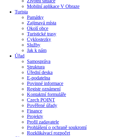
Životní situace
Mobilní aplikace V Obraze
Turista
Památky
Zajímavá místa
Okolí obce
Turistické trasy
Cyklostezky
Služby
Jak k nám
Úřad
Samospráva
Struktura
Úřední deska
E-podatelna
Povinné informace
Registr oznámení
Kontaktní formuláře
Czech POINT
Pověřené úřady
Finance
Projekty
Profil zadavatele
Prohlášení o ochraně soukromí
Rozklikávací rozpočet