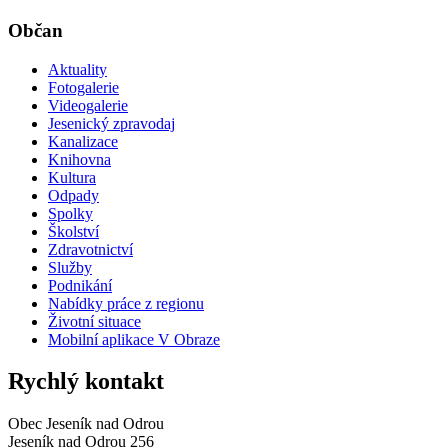
Občan
Aktuality
Fotogalerie
Videogalerie
Jesenický zpravodaj
Kanalizace
Knihovna
Kultura
Odpady
Spolky
Školství
Zdravotnictví
Služby
Podnikání
Nabídky práce z regionu
Životní situace
Mobilní aplikace V Obraze
Rychlý kontakt
Obec Jeseník nad Odrou
Jeseník nad Odrou 256