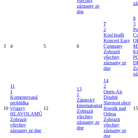
všechny
zá
záznamy ze
dne
8
7
3
2
Po
Kosí bratři
Cu
Koncert Easy
O
3
4
5
6
Company
M
Zobrazit
8.
všechny
P
záznamy ze
D
dne
Zo
zá
14
11
2
13
1
Open-Air
1
Komentovaná
Double
Zámecký
prohlídka
Slavnost obce
kinematograf
10
výstavy
12
Jeseník nad
15
Zobrazit
HLAVOLAMŮ
Odrou
všechny
Zobrazit
Zobrazit
záznamy ze
všechny
všechny
dne
záznamy ze dne
záznamy ze
dne