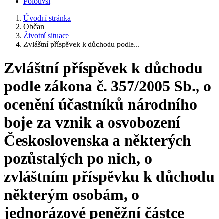
Polouvsí
Úvodní stránka
Občan
Životní situace
Zvláštní příspěvek k důchodu podle...
Zvláštní příspěvek k důchodu
podle zákona č. 357/2005 Sb., o
ocenění účastníků národního
boje za vznik a osvobození
Československa a některých
pozůstalých po nich, o
zvláštním příspěvku k důchodu
některým osobám, o
jednorázové peněžní částce