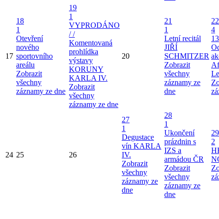
19
1
18
21
22
VYPRODÁNO
1
1
4
/ /
Otevření
Letní recitál
13
Komentovaná
nového
JIŘÍ
Od
prohlídka
17
sportovního
20
SCHMITZER
ak
výstavy
areálu
Zobrazit
Af
KORUNY
Zobrazit
všechny
Le
KARLA IV.
všechny
záznamy ze
Zo
Zobrazit
záznamy ze dne
dne
zá
všechny
záznamy ze dne
28
27
1
1
Ukončení
29
Degustace
prázdnin s
2
vín KARLA
IZS a
H
24
25
26
IV.
armádou ČR
N
Zobrazit
Zobrazit
Zo
všechny
všechny
zá
záznamy ze
záznamy ze
dne
dne