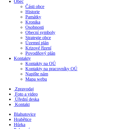
Obec
Části obce
Historie
Památky
Kronika
Osobnosti
Obecní symboly
Strategie obce
Územní plán
Krizové řízení
Povodňový plán
Kontakty
Kontakty na OÚ
Kontakty na pracovníky OÚ
Napište nám
Mapa webu
Zpravodaj
Foto a video
Úřední deska
Kontakt
Blahutovice
Hrabětice
Hůrka