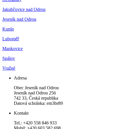
Jakubčovice nad Odrou
Jeseník nad Odrou
Kunín
Luboměř
Mankovice
Spálov
Vražné
Adresa
Obec Jeseník nad Odrou
Jeseník nad Odrou 256
742 33, Česká republika
Datová schránka: em3br89
Kontakt
Tel.: +420 558 846 933
Mobil: +420 603 582 698