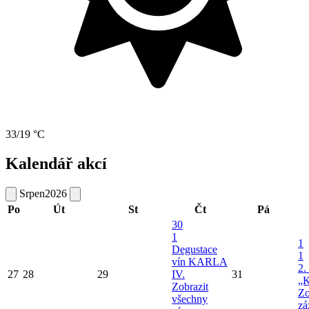
33/19 °C
Kalendář akcí
Srpen
2026
Po
Út
St
Čt
Pá
30
1
1
Degustace
1
vín KARLA
2.
27
28
29
IV.
31
„K
Zobrazit
Zo
všechny
zá