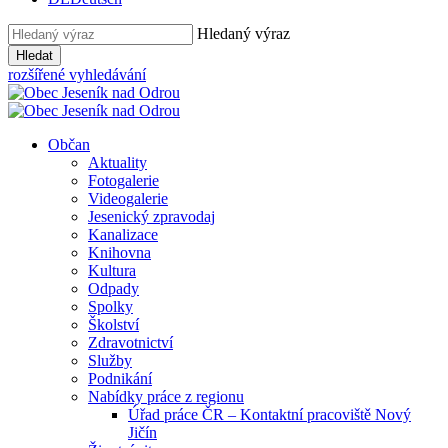
Hledaný výraz
Hledat
rozšířené vyhledávání
Občan
Aktuality
Fotogalerie
Videogalerie
Jesenický zpravodaj
Kanalizace
Knihovna
Kultura
Odpady
Spolky
Školství
Zdravotnictví
Služby
Podnikání
Nabídky práce z regionu
Úřad práce ČR – Kontaktní pracoviště Nový
Jičín