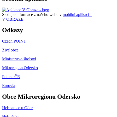
Sledujte informace z našeho webu v
mobilní aplikaci –
V OBRAZE.
Odkazy
Czech POINT
Živé obce
Ministerstvo školství
Mikroregion Odersko
Policie ČR
Eurovia
Obce Mikroregionu Odersko
Heřmanice u Oder
Heřmánky