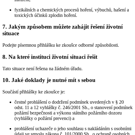
fyzikálních a chemických procesů hoření, výbuchů, hašení a
toxických účinků zplodin hoření.
7. Jakým způsobem můžete zahájit řešení životní
situace
Podejte písemnou přihlášku ke zkoušce odborné způsobilosti.
8. Na které instituci životní situaci řešit
Tato situace není řešena na žádném úřadu.
10. Jaké doklady je nutné mít s sebou
Součástí přihlášky ke zkoušce je:
čestné prohlášení o dodržení podmínek uvedených v § 20
odst. 11 a 12 vyhlášky č. 246/2001 Sb., o stanovení podmínek
požární bezpečnosti a výkonu státního požárního dozoru
(vyhlášky o požární prevenci) a
prohlášení uchazeče o jeho souhlasu s nakládáním s osobními
údaji ve smyslu zákona č. 101/2000 Sb., o ochraně osobních