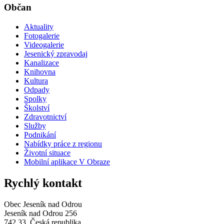
Občan
Aktuality
Fotogalerie
Videogalerie
Jesenický zpravodaj
Kanalizace
Knihovna
Kultura
Odpady
Spolky
Školství
Zdravotnictví
Služby
Podnikání
Nabídky práce z regionu
Životní situace
Mobilní aplikace V Obraze
Rychlý kontakt
Obec Jeseník nad Odrou
Jeseník nad Odrou 256
742 33, Česká republika