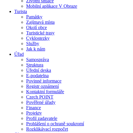
Životní situace
Mobilní aplikace V Obraze
Turista
Památky
Zajímavá místa
Okolí obce
Turistické trasy
Cyklostezky
Služby
Jak k nám
Úřad
Samospráva
Struktura
Úřední deska
E-podatelna
Povinné informace
Registr oznámení
Kontaktní formuláře
Czech POINT
Pověřené úřady
Finance
Projekty
Profil zadavatele
Prohlášení o ochraně soukromí
Rozklikávací rozpočet