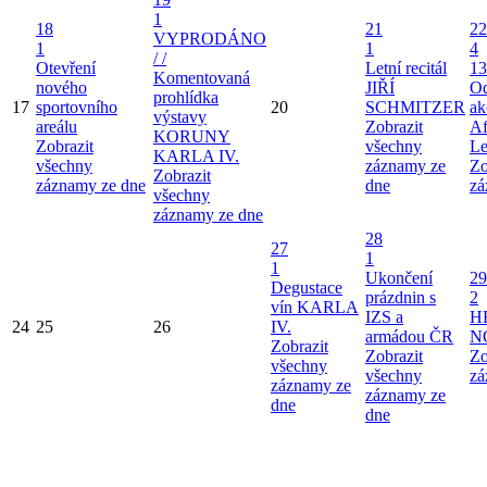
1
18
21
22
VYPRODÁNO
1
1
4
/ /
Otevření
Letní recitál
13
Komentovaná
nového
JIŘÍ
Od
prohlídka
17
sportovního
20
SCHMITZER
ak
výstavy
areálu
Zobrazit
Af
KORUNY
Zobrazit
všechny
Le
KARLA IV.
všechny
záznamy ze
Zo
Zobrazit
záznamy ze dne
dne
zá
všechny
záznamy ze dne
28
27
1
1
Ukončení
29
Degustace
prázdnin s
2
vín KARLA
IZS a
H
24
25
26
IV.
armádou ČR
N
Zobrazit
Zobrazit
Zo
všechny
všechny
zá
záznamy ze
záznamy ze
dne
dne