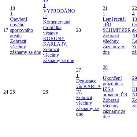
1
18
21
22
VYPRODÁNO
1
1
4
/ /
Otevření
Letní recitál
13
Komentovaná
nového
JIŘÍ
Od
prohlídka
17
sportovního
20
SCHMITZER
ak
výstavy
areálu
Zobrazit
Af
KORUNY
Zobrazit
všechny
Le
KARLA IV.
všechny
záznamy ze
Zo
Zobrazit
záznamy ze dne
dne
zá
všechny
záznamy ze dne
28
27
1
1
Ukončení
29
Degustace
prázdnin s
2
vín KARLA
IZS a
H
24
25
26
IV.
armádou ČR
N
Zobrazit
Zobrazit
Zo
všechny
všechny
zá
záznamy ze
záznamy ze
dne
dne