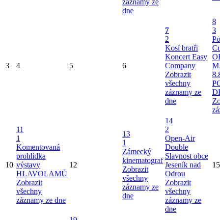
záznamy ze
dne
8
7
3
2
Po
Kosí bratři
Cu
Koncert Easy
O
3
4
5
6
Company
M
Zobrazit
8.
všechny
P
záznamy ze
D
dne
Zo
zá
14
11
2
13
1
Open-Air
1
Komentovaná
Double
Zámecký
prohlídka
Slavnost obce
kinematograf
10
výstavy
12
Jeseník nad
15
Zobrazit
HLAVOLAMŮ
Odrou
všechny
Zobrazit
Zobrazit
záznamy ze
všechny
všechny
dne
záznamy ze dne
záznamy ze
dne
19