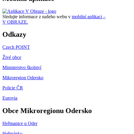
Sledujte informace z našeho webu v
mobilní aplikaci –
V OBRAZE.
Odkazy
Czech POINT
Živé obce
Ministerstvo školství
Mikroregion Odersko
Policie ČR
Eurovia
Obce Mikroregionu Odersko
Heřmanice u Oder
Heřmánky