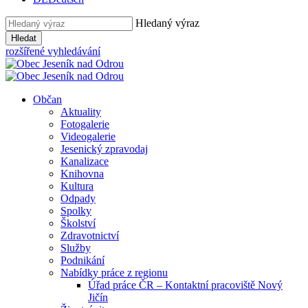
Hledaný výraz
Hledat
rozšířené vyhledávání
Občan
Aktuality
Fotogalerie
Videogalerie
Jesenický zpravodaj
Kanalizace
Knihovna
Kultura
Odpady
Spolky
Školství
Zdravotnictví
Služby
Podnikání
Nabídky práce z regionu
Úřad práce ČR – Kontaktní pracoviště Nový
Jičín