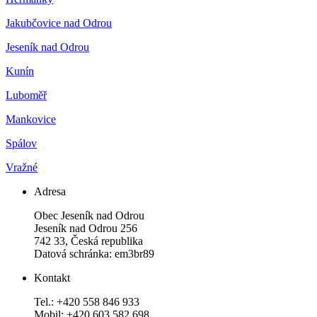
Jakubčovice nad Odrou
Jeseník nad Odrou
Kunín
Luboměř
Mankovice
Spálov
Vražné
Adresa
Obec Jeseník nad Odrou
Jeseník nad Odrou 256
742 33, Česká republika
Datová schránka: em3br89
Kontakt
Tel.: +420 558 846 933
Mobil: +420 603 582 698