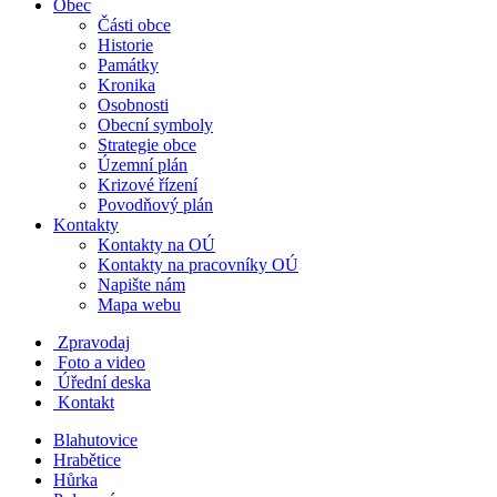
Obec
Části obce
Historie
Památky
Kronika
Osobnosti
Obecní symboly
Strategie obce
Územní plán
Krizové řízení
Povodňový plán
Kontakty
Kontakty na OÚ
Kontakty na pracovníky OÚ
Napište nám
Mapa webu
Zpravodaj
Foto a video
Úřední deska
Kontakt
Blahutovice
Hrabětice
Hůrka