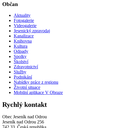
Občan
Aktuality
Fotogalerie
Videogalerie
Jesenický zpravodaj
Kanalizace
Knihovna
Kultura
Odpady
Spolky
Školství
Zdravotnictví
Služby
Podnikání
Nabídky práce z regionu
Životní situace
Mobilní aplikace V Obraze
Rychlý kontakt
Obec Jeseník nad Odrou
Jeseník nad Odrou 256
742 33, Česká republika