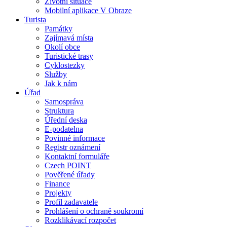
Životní situace
Mobilní aplikace V Obraze
Turista
Památky
Zajímavá místa
Okolí obce
Turistické trasy
Cyklostezky
Služby
Jak k nám
Úřad
Samospráva
Struktura
Úřední deska
E-podatelna
Povinné informace
Registr oznámení
Kontaktní formuláře
Czech POINT
Pověřené úřady
Finance
Projekty
Profil zadavatele
Prohlášení o ochraně soukromí
Rozklikávací rozpočet