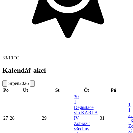
33/19 °C
Kalendář akcí
Srpen
2026
Po
Út
St
Čt
Pá
30
1
1
Degustace
1
vín KARLA
2.
27
28
29
IV.
31
„K
Zobrazit
Zo
všechny
zá