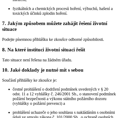
fyzikálních a chemických procesů hoření, výbuchů, hašení a
toxických účinků zplodin hoření.
7. Jakým způsobem můžete zahájit řešení životní
situace
Podejte písemnou přihlášku ke zkoušce odborné způsobilosti.
8. Na které instituci životní situaci řešit
Tato situace není řešena na žádném úřadu.
10. Jaké doklady je nutné mít s sebou
Součástí přihlášky ke zkoušce je:
čestné prohlášení o dodržení podmínek uvedených v § 20
odst. 11 a 12 vyhlášky č. 246/2001 Sb., o stanovení podmínek
požární bezpečnosti a výkonu státního požárního dozoru
(vyhlášky o požární prevenci) a
prohlášení uchazeče o jeho souhlasu s nakládáním s osobními
údaji ve smyslu zákona č. 101/2000 Sb., o ochraně osobních