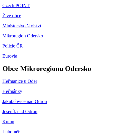
Czech POINT
Živé obce
Ministerstvo školství
Mikroregion Odersko
Policie ČR
Eurovia
Obce Mikroregionu Odersko
Heřmanice u Oder
Heřmánky
Jakubčovice nad Odrou
Jeseník nad Odrou
Kunín
Luboměř