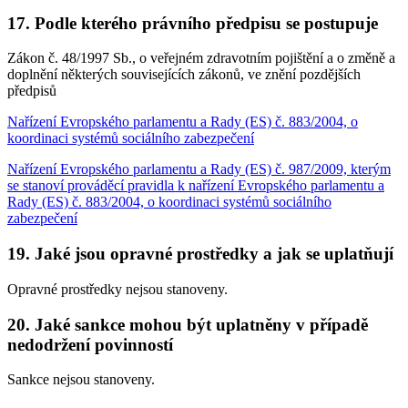
17. Podle kterého právního předpisu se postupuje
Zákon č. 48/1997 Sb., o veřejném zdravotním pojištění a o změně a
doplnění některých souvisejících zákonů, ve znění pozdějších
předpisů
Nařízení Evropského parlamentu a Rady (ES) č. 883/2004, o
koordinaci systémů sociálního zabezpečení
Nařízení Evropského parlamentu a Rady (ES) č. 987/2009, kterým
se stanoví prováděcí pravidla k nařízení Evropského parlamentu a
Rady (ES) č. 883/2004, o koordinaci systémů sociálního
zabezpečení
19. Jaké jsou opravné prostředky a jak se uplatňují
Opravné prostředky nejsou stanoveny.
20. Jaké sankce mohou být uplatněny v případě
nedodržení povinností
Sankce nejsou stanoveny.