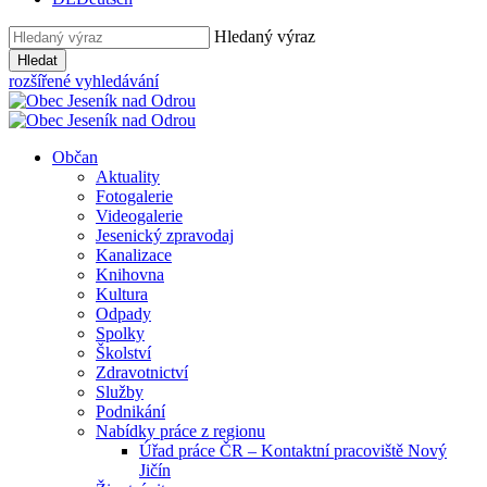
Hledaný výraz
Hledat
rozšířené vyhledávání
Občan
Aktuality
Fotogalerie
Videogalerie
Jesenický zpravodaj
Kanalizace
Knihovna
Kultura
Odpady
Spolky
Školství
Zdravotnictví
Služby
Podnikání
Nabídky práce z regionu
Úřad práce ČR – Kontaktní pracoviště Nový
Jičín