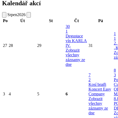
Kalendář akcí
Srpen
2026
Po
Út
St
Čt
Pá
30
1
1
Degustace
1
vín KARLA
2.
27
28
29
IV.
31
„K
Zobrazit
Zo
všechny
zá
záznamy ze
dne
8
7
3
2
Po
Kosí bratři
Cu
Koncert Easy
O
3
4
5
6
Company
M
Zobrazit
8.
všechny
P
záznamy ze
D
dne
Zo
zá