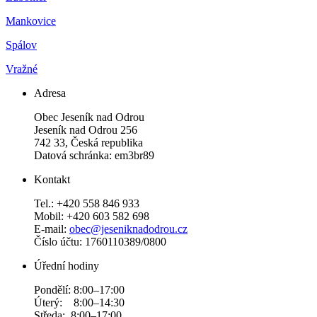
Mankovice
Spálov
Vražné
Adresa
Obec Jeseník nad Odrou
Jeseník nad Odrou 256
742 33, Česká republika
Datová schránka: em3br89
Kontakt
Tel.: +420 558 846 933
Mobil: +420 603 582 698
E-mail:
obec@jeseniknadodrou.cz
Číslo účtu: 1760110389/0800
Úřední hodiny
Pondělí: 8:00–17:00
Úterý: 8:00–14:30
Středa: 8:00–17:00