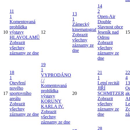
14
11
2
13
1
Open-Air
1
Komentovaná
Double
Zámecký
prohlídka
Slavnost obce
kinematograf
10
výstavy
12
Jeseník nad
15
Zobrazit
HLAVOLAMŮ
Odrou
všechny
Zobrazit
Zobrazit
záznamy ze
všechny
všechny
dne
záznamy ze dne
záznamy ze
dne
19
1
18
21
22
VYPRODÁNO
1
1
4
/ /
Otevření
Letní recitál
13
Komentovaná
nového
JIŘÍ
Od
prohlídka
17
sportovního
20
SCHMITZER
ak
výstavy
areálu
Zobrazit
Af
KORUNY
Zobrazit
všechny
Le
KARLA IV.
všechny
záznamy ze
Zo
Zobrazit
záznamy ze dne
dne
zá
všechny
záznamy ze dne
28