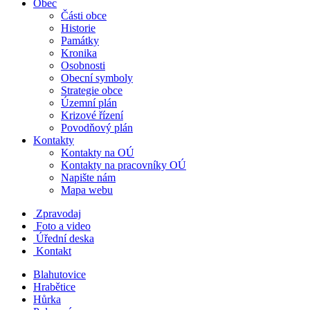
Obec
Části obce
Historie
Památky
Kronika
Osobnosti
Obecní symboly
Strategie obce
Územní plán
Krizové řízení
Povodňový plán
Kontakty
Kontakty na OÚ
Kontakty na pracovníky OÚ
Napište nám
Mapa webu
Zpravodaj
Foto a video
Úřední deska
Kontakt
Blahutovice
Hrabětice
Hůrka