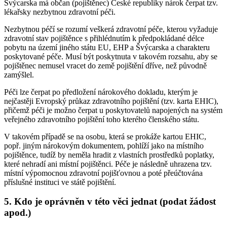
Švýcarska má občan (pojištěnec) České republiky nárok čerpat tzv.
lékařsky nezbytnou zdravotní péči.
Nezbytnou péčí se rozumí veškerá zdravotní péče, kterou vyžaduje
zdravotní stav pojištěnce s přihlédnutím k předpokládané délce
pobytu na území jiného státu EU, EHP a Švýcarska a charakteru
poskytované péče. Musí být poskytnuta v takovém rozsahu, aby se
pojištěnec nemusel vracet do země pojištění dříve, než původně
zamýšlel.
Péči lze čerpat po předložení nárokového dokladu, kterým je
nejčastěji Evropský průkaz zdravotního pojištění (tzv. karta EHIC),
přičemž péči je možno čerpat u poskytovatelů napojených na systém
veřejného zdravotního pojištění toho kterého členského státu.
V takovém případě se na osobu, která se prokáže kartou EHIC,
popř. jiným nárokovým dokumentem, pohlíží jako na místního
pojištěnce, tudíž by neměla hradit z vlastních prostředků poplatky,
které nehradí ani místní pojištěnci. Péče je následně uhrazena tzv.
místní výpomocnou zdravotní pojišťovnou a poté přeúčtována
příslušné instituci ve státě pojištění.
5. Kdo je oprávněn v této věci jednat (podat žádost
apod.)