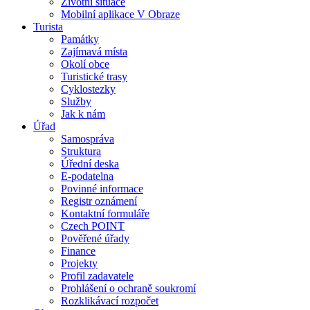
Životní situace
Mobilní aplikace V Obraze
Turista
Památky
Zajímavá místa
Okolí obce
Turistické trasy
Cyklostezky
Služby
Jak k nám
Úřad
Samospráva
Struktura
Úřední deska
E-podatelna
Povinné informace
Registr oznámení
Kontaktní formuláře
Czech POINT
Pověřené úřady
Finance
Projekty
Profil zadavatele
Prohlášení o ochraně soukromí
Rozklikávací rozpočet