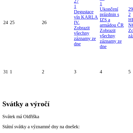
27
1
1
Ukončení
29
Degustace
prázdnin s
2
vín KARLA
IZS a
H
24
25
26
IV.
armádou ČR
N
Zobrazit
Zobrazit
Zo
všechny
všechny
zá
záznamy ze
záznamy ze
dne
dne
31
1
2
3
4
5
Svátky a výročí
Svátek má
Oldřiška
Státní svátky a významné dny na dnešek: