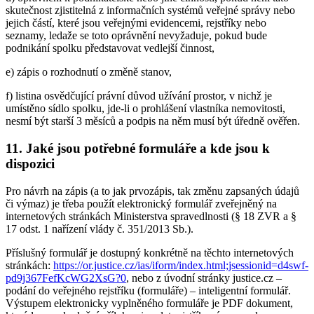
skutečnost zjistitelná z informačních systémů veřejné správy nebo
jejich částí, které jsou veřejnými evidencemi, rejstříky nebo
seznamy, ledaže se toto oprávnění nevyžaduje, pokud bude
podnikání spolku představovat vedlejší činnost,
e) zápis o rozhodnutí o změně stanov,
f) listina osvědčující právní důvod užívání prostor, v nichž je
umístěno sídlo spolku, jde-li o prohlášení vlastníka nemovitosti,
nesmí být starší 3 měsíců a podpis na něm musí být úředně ověřen.
11. Jaké jsou potřebné formuláře a kde jsou k
dispozici
Pro návrh na zápis (a to jak prvozápis, tak změnu zapsaných údajů
či výmaz) je třeba použít elektronický formulář zveřejněný na
internetových stránkách Ministerstva spravedlnosti (§ 18 ZVR a §
17 odst. 1 nařízení vlády č. 351/2013 Sb.).
Příslušný formulář je dostupný konkrétně na těchto internetových
stránkách:
https://or.justice.cz/ias/iform/index.html;jsessionid=d4swf-
pd9j367FefKcWG2XsG?0
, nebo z úvodní stránky justice.cz –
podání do veřejného rejstříku (formuláře) – inteligentní formulář.
Výstupem elektronicky vyplněného formuláře je PDF dokument,