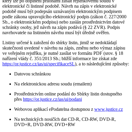
který lze po doplnění přílohami zaslat rejstříkovému soudu v
elektronické či listinné podobě. Návrh na zápis v elektronické
podobě musí být podepsán uznávaným elektronickým podpisem
podle zákona upravujícího elektronický podpis (zákon č. 227/2000
Sb., o elektronickém podpisu) nebo zaslán prostřednictvím datové
schránky osoby, jež návrh na zápis podává (§ 22 ZVR). Podpis
navrhovatele na listinném návrhu musí být úředně ověřen.
Listiny určené k založení do sbírky listin, jimiž se nedokládají
skutečnosti uvedené v návrhu na zápis, změnu nebo výmaz zápisu
ve veřejném rejstříku, je nutné zasílat ve formátu PDF (srov. § 18
nařízení vlády č. 351/2013 Sb.; bližší informace lze získat zde
https://or.justice.cz/ias/ui/specifikaceSL
), a to následujícími způsoby:
Datovou schránkou
Na elektronickou adresu soudu (emailem)
Prostřednictvím online podání do Sbírky listin dostupného
přes
https://or.justice.cz/ias/ui/podani
Webovou aplikací ePodatelna dostupnou z
www.justice.cz
Na technických nosičích dat CD-R, CD-RW, DVD-R,
DVD+R, DVD-RW, DVD+RW