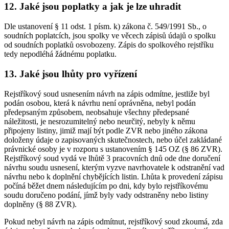
12. Jaké jsou poplatky a jak je lze uhradit
Dle ustanovení § 11 odst. 1 písm. k) zákona č. 549/1991 Sb., o
soudních poplatcích, jsou spolky ve věcech zápisů údajů o spolku
od soudních poplatků osvobozeny. Zápis do spolkového rejstříku
tedy nepodléhá žádnému poplatku.
13. Jaké jsou lhůty pro vyřízení
Rejstříkový soud usnesením návrh na zápis odmítne, jestliže byl
podán osobou, která k návrhu není oprávněna, nebyl podán
předepsaným způsobem, neobsahuje všechny předepsané
náležitosti, je nesrozumitelný nebo neurčitý, nebyly k němu
připojeny listiny, jimiž mají být podle ZVR nebo jiného zákona
doloženy údaje o zapisovaných skutečnostech, nebo účel zakládané
právnické osoby je v rozporu s ustanovením § 145 OZ (§ 86 ZVR).
Rejstříkový soud vydá ve lhůtě 3 pracovních dnů ode dne doručení
návrhu soudu usnesení, kterým vyzve navrhovatele k odstranění vad
návrhu nebo k doplnění chybějících listin. Lhůta k provedení zápisu
počíná běžet dnem následujícím po dni, kdy bylo rejstříkovému
soudu doručeno podání, jímž byly vady odstraněny nebo listiny
doplněny (§ 88 ZVR).
Pokud nebyl návrh na zápis odmítnut, rejstříkový soud zkoumá, zda