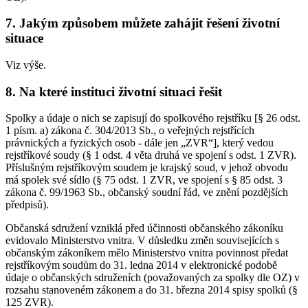
7. Jakým způsobem můžete zahájit řešení životní
situace
Viz výše.
8. Na které instituci životní situaci řešit
Spolky a údaje o nich se zapisují do spolkového rejstříku [§ 26 odst.
1 písm. a) zákona č. 304/2013 Sb., o veřejných rejstřících
právnických a fyzických osob - dále jen „ZVR“], který vedou
rejstříkové soudy (§ 1 odst. 4 věta druhá ve spojení s odst. 1 ZVR).
Příslušným rejstříkovým soudem je krajský soud, v jehož obvodu
má spolek své sídlo (§ 75 odst. 1 ZVR, ve spojení s § 85 odst. 3
zákona č. 99/1963 Sb., občanský soudní řád, ve znění pozdějších
předpisů).
Občanská sdružení vzniklá před účinnosti občanského zákoníku
evidovalo Ministerstvo vnitra. V důsledku změn souvisejících s
občanským zákoníkem mělo Ministerstvo vnitra povinnost předat
rejstříkovým soudům do 31. ledna 2014 v elektronické podobě
údaje o občanských sdruženích (považovaných za spolky dle OZ) v
rozsahu stanoveném zákonem a do 31. března 2014 spisy spolků (§
125 ZVR).