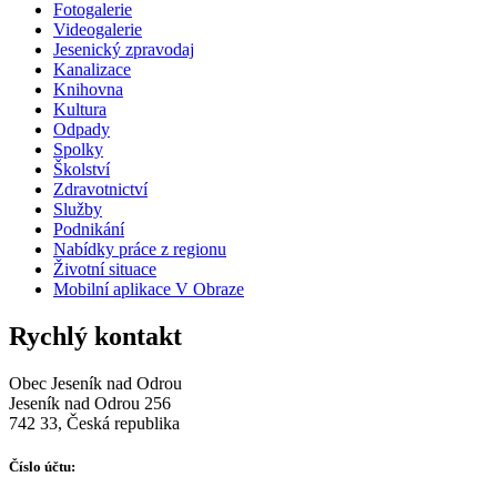
Fotogalerie
Videogalerie
Jesenický zpravodaj
Kanalizace
Knihovna
Kultura
Odpady
Spolky
Školství
Zdravotnictví
Služby
Podnikání
Nabídky práce z regionu
Životní situace
Mobilní aplikace V Obraze
Rychlý kontakt
Obec Jeseník nad Odrou
Jeseník nad Odrou 256
742 33, Česká republika
Číslo účtu: