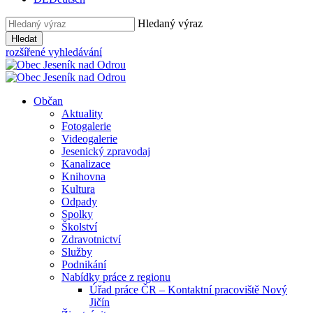
Hledaný výraz
Hledat
rozšířené vyhledávání
Občan
Aktuality
Fotogalerie
Videogalerie
Jesenický zpravodaj
Kanalizace
Knihovna
Kultura
Odpady
Spolky
Školství
Zdravotnictví
Služby
Podnikání
Nabídky práce z regionu
Úřad práce ČR – Kontaktní pracoviště Nový
Jičín