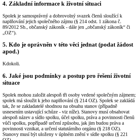
4. Základní informace k životní situaci
Spolek je samosprávný a dobrovolný svazek členů sloužící k
naplňování jejich společného zájmu (§ 214 odst. 1 zákona č.
89/2012 Sb., občanský zákoník - dále jen „občanský zákoník“ či
„OZ“).
5. Kdo je oprávněn v této věci jednat (podat žádost
apod.)
Kdokoli.
6. Jaké jsou podmínky a postup pro řešení životní
situace
Spolek mohou založit alespoň tři osoby vedené společným zájmem;
spolek má sloužit k jeho naplňování (§ 214 OZ). Spolek se zakládá
tak, že se zakladatelé shodnou na obsahu stanov (případně
usnesením ustavující schůze - viz níže). Stanovy musí obsahovat
alespoň název a sídlo spolku, účel spolku, práva a povinnosti členů
vůči spolku, popřípadě určení způsobu, jak jim budou práva a
povinnosti vznikat, a určení statutárního orgánu (§ 218 OZ).
Stanovy musí být uloženy v úplném znění v sídle spolku (§ 221
OZ).