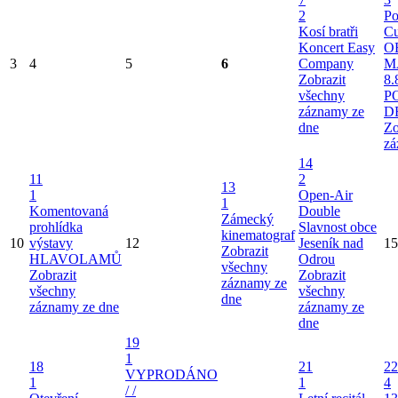
2
Po
Kosí bratři
Cu
Koncert Easy
O
3
4
5
6
Company
M
Zobrazit
8.
všechny
P
záznamy ze
D
dne
Zo
zá
14
11
2
13
1
Open-Air
1
Komentovaná
Double
Zámecký
prohlídka
Slavnost obce
kinematograf
10
výstavy
12
Jeseník nad
15
Zobrazit
HLAVOLAMŮ
Odrou
všechny
Zobrazit
Zobrazit
záznamy ze
všechny
všechny
dne
záznamy ze dne
záznamy ze
dne
19
1
18
21
22
VYPRODÁNO
1
1
4
/ /