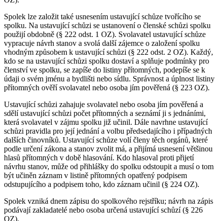
Spolek lze založit také usnesením ustavující schůze tvořícího se
spolku. Na ustavující schůzi se ustanovení o členské schůzi spolku
použijí obdobně (§ 222 odst. 1 OZ). Svolavatel ustavující schůze
vypracuje návrh stanov a svolá další zájemce o založení spolku
vhodným způsobem k ustavující schůzi (§ 222 odst. 2 OZ). Každý,
kdo se na ustavující schůzi spolku dostaví a splňuje podmínky pro
členství ve spolku, se zapíše do listiny přítomných, podepíše se k
údaji o svém jménu a bydlišti nebo sídlu. Správnost a úplnost listiny
přítomných ověří svolavatel nebo osoba jím pověřená (§ 223 OZ).
Ustavující schůzi zahajuje svolavatel nebo osoba jím pověřená a
sdělí ustavující schůzi počet přítomných a seznámí ji s jednáními,
která svolavatel v zájmu spolku již učinil. Dále navrhne ustavující
schůzi pravidla pro její jednání a volbu předsedajícího i případných
dalších činovníků. Ustavující schůze volí členy těch orgánů, které
podle určení zákona a stanov zvolit má, a přijímá usnesení většinou
hlasů přítomných v době hlasování. Kdo hlasoval proti přijetí
návrhu stanov, může od přihlášky do spolku odstoupit a musí o tom
být učiněn záznam v listině přítomných opatřený podpisem
odstupujícího a podpisem toho, kdo záznam učinil (§ 224 OZ).
Spolek vzniká dnem zápisu do spolkového rejstříku; návrh na zápis
podávají zakladatelé nebo osoba určená ustavující schůzí (§ 226
OZ).