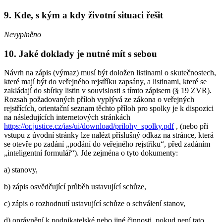
9. Kde, s kým a kdy životní situaci řešit
Nevyplněno
10. Jaké doklady je nutné mít s sebou
Návrh na zápis (výmaz) musí být doložen listinami o skutečnostech,
které mají být do veřejného rejstříku zapsány, a listinami, které se
zakládají do sbírky listin v souvislosti s tímto zápisem (§ 19 ZVR).
Rozsah požadovaných příloh vyplývá ze zákona o veřejných
rejstřících, orientační seznam těchto příloh pro spolky je k dispozici
na následujících internetových stránkách
https://or.justice.cz/ias/ui/download/prilohy_spolky.pdf
, (nebo při
vstupu z úvodní stránky lze nalézt příslušný odkaz na stránce, která
se otevře po zadání „podání do veřejného rejstříku“, před zadáním
„inteligentní formulář“). Jde zejména o tyto dokumenty:
a) stanovy,
b) zápis osvědčující průběh ustavující schůze,
c) zápis o rozhodnutí ustavující schůze o schválení stanov,
d) oprávnění k podnikatelské nebo jiné činnosti, pokud není tato