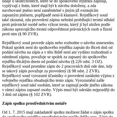
údaje o skutečnostech, které se do spolkového rejstříku zapisují,
vyplývají z listin, které mají být k návrhu doloženy, a zda
navrhované jméno není zaměnitelné s jiným již existujícím
zapsaným jménem, popřípadě není-li klamavé. Rejstříkový soud
také zkoumá, zda provedení zápisu nebrání probíhající trestní stíhání
proti právnické osobě nebo výkon trestu, který jí byl uložen podle
zákona upravujícího trestní odpovědnost právnických osob a řízení
proti nim (§ 90 ZVR).
Rejstříkový soud provede zápis nebo rozhodne o návrhu usnesením.
Pokud spolek není do spolkového rejstříku zapsán do třiceti dnů od
podání návrhu na zápis a v této lhůtě není ani vydáno rozhodnutí o
odmítnutí zápisu, považuje se spolek za zapsaný do spolkového
rejstříku třicátým dnem od podání návrhu (§ 226 odst. 3 OZ).
Rejstříkový soud promítne zápis do 2 pracovních dnů ode dne, kdy
se takový zápis považuje za provedený (§ 98 odst. 2 ZVR).
Rejstříkový soud vyrozumí účastníky o provedení zasláním výpisu z
veřejného rejstříku obsahujícího tento zápis. Vyrozumění zašle
rejstříkový soud také osobám, které se zapisují podle jiného zákona
v rámci zápisu zapsané osoby. Výpis musí být odeslán nejpozději do
3 dnů od zápisu (§ 102 ZVR).
Zápis spolku prostřednictvím notáře
Od 1. 7. 2015 mají zakladatelé spolku možnost žádat o zápis spolku
do spolkového rejstříku prostřednictvím notáře (blíže srov. Zápis do