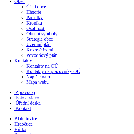
Obec
Části obce
Historie
Památky
Kronika
Osobnosti
Obecní symboly
Strategie obce
Územní plán
Krizové řízení
Povodňový plán
Kontakty
Kontakty na OÚ
Kontakty na pracovníky OÚ
Napište nám
Mapa webu
Zpravodaj
Foto a video
Úřední deska
Kontakt
Blahutovice
Hrabětice
Hůrka