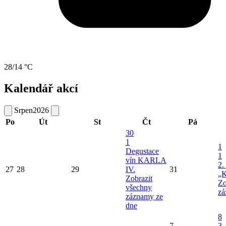
28/14 °C
Kalendář akcí
Srpen
2026
Po
Út
St
Čt
Pá
30
1
1
Degustace
1
vín KARLA
2.
27
28
29
IV.
31
„K
Zobrazit
Zo
všechny
zá
záznamy ze
dne
8
7
3