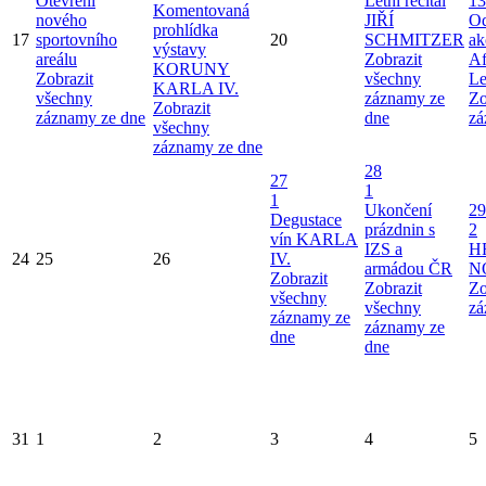
Otevření
Letní recitál
13
Komentovaná
nového
JIŘÍ
Od
prohlídka
17
sportovního
20
SCHMITZER
ak
výstavy
areálu
Zobrazit
Af
KORUNY
Zobrazit
všechny
Le
KARLA IV.
všechny
záznamy ze
Zo
Zobrazit
záznamy ze dne
dne
zá
všechny
záznamy ze dne
28
27
1
1
Ukončení
29
Degustace
prázdnin s
2
vín KARLA
IZS a
H
24
25
26
IV.
armádou ČR
N
Zobrazit
Zobrazit
Zo
všechny
všechny
zá
záznamy ze
záznamy ze
dne
dne
31
1
2
3
4
5