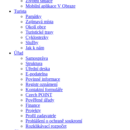
Životní situace
Mobilní aplikace V Obraze
Turista
Památky
Zajímavá místa
Okolí obce
Turistické trasy
Cyklostezky
Služby
Jak k nám
Úřad
Samospráva
Struktura
Úřední deska
E-podatelna
Povinné informace
Registr oznámení
Kontaktní formuláře
Czech POINT
Pověřené úřady
Finance
Projekty
Profil zadavatele
Prohlášení o ochraně soukromí
Rozklikávací rozpočet