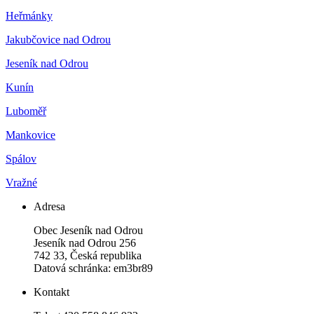
Heřmánky
Jakubčovice nad Odrou
Jeseník nad Odrou
Kunín
Luboměř
Mankovice
Spálov
Vražné
Adresa
Obec Jeseník nad Odrou
Jeseník nad Odrou 256
742 33, Česká republika
Datová schránka: em3br89
Kontakt