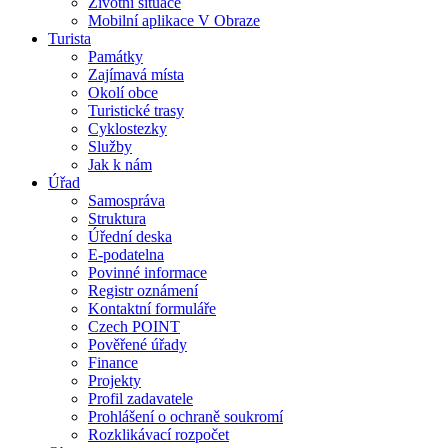
Životní situace
Mobilní aplikace V Obraze
Turista
Památky
Zajímavá místa
Okolí obce
Turistické trasy
Cyklostezky
Služby
Jak k nám
Úřad
Samospráva
Struktura
Úřední deska
E-podatelna
Povinné informace
Registr oznámení
Kontaktní formuláře
Czech POINT
Pověřené úřady
Finance
Projekty
Profil zadavatele
Prohlášení o ochraně soukromí
Rozklikávací rozpočet