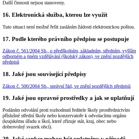
Další činnosti nejsou stanoveny.
16. Elektronická služba, kterou lze využít
Tuto situaci není možné řešit zasláním žádosti elektronickou poštou.
17. Podle kterého právního předpisu se postupuje
Zákon č. 561/2004 Sb., o předškolním, základním, středním, vyšším
odborném a jiném vzdělávání (školský zákon), ve znění pozdějších
předpisů
18. Jaké jsou související předpisy
Zákon č. 500/2004 Sb., správní řád, ve znění pozdějších předpisů
19. Jaké jsou opravné prostředky a jak se uplatňují
Podáním odvolání proti rozhodnutí ředitele školy prostřednictvím
příslušné střední školy nebo konzervatoře k odvolacímu orgánu
(krajskému úřadu u škol, které zřizuje stát, kraj, obec nebo
dobrovolný svazek obcí).
20. Jaké sankce mohou být uplatněny v případě