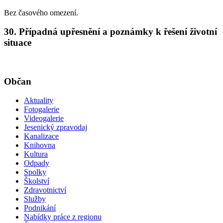
Bez časového omezení.
30. Případná upřesnění a poznámky k řešení životní
situace
Občan
Aktuality
Fotogalerie
Videogalerie
Jesenický zpravodaj
Kanalizace
Knihovna
Kultura
Odpady
Spolky
Školství
Zdravotnictví
Služby
Podnikání
Nabídky práce z regionu