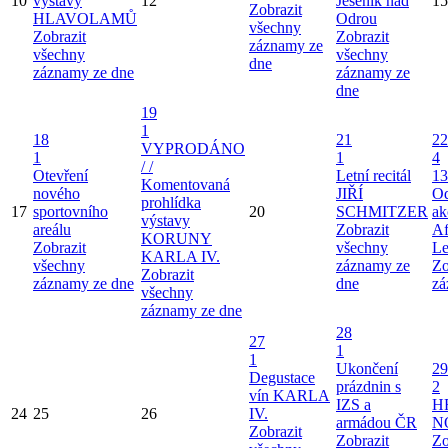
10
výstavy
12
Jeseník nad
15
Zobrazit
HLAVOLAMŮ
Odrou
všechny
Zobrazit
Zobrazit
záznamy ze
všechny
všechny
dne
záznamy ze dne
záznamy ze
dne
19
1
18
21
22
VYPRODÁNO
1
1
4
/ /
Otevření
Letní recitál
13
Komentovaná
nového
JIŘÍ
Od
prohlídka
17
sportovního
20
SCHMITZER
ak
výstavy
areálu
Zobrazit
Af
KORUNY
Zobrazit
všechny
Le
KARLA IV.
všechny
záznamy ze
Zo
Zobrazit
záznamy ze dne
dne
zá
všechny
záznamy ze dne
28
27
1
1
Ukončení
29
Degustace
prázdnin s
2
vín KARLA
IZS a
H
24
25
26
IV.
armádou ČR
N
Zobrazit
Zobrazit
Zo