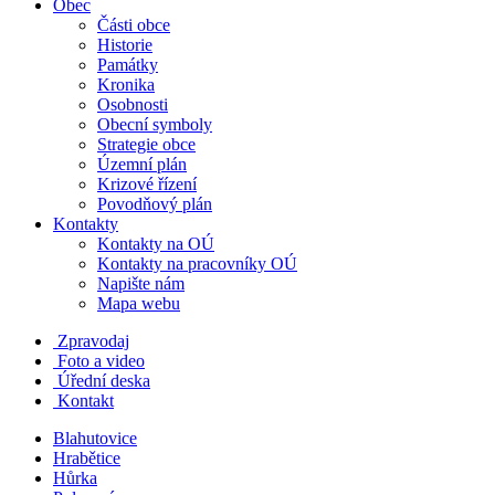
Obec
Části obce
Historie
Památky
Kronika
Osobnosti
Obecní symboly
Strategie obce
Územní plán
Krizové řízení
Povodňový plán
Kontakty
Kontakty na OÚ
Kontakty na pracovníky OÚ
Napište nám
Mapa webu
Zpravodaj
Foto a video
Úřední deska
Kontakt
Blahutovice
Hrabětice
Hůrka