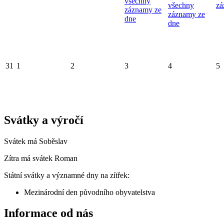
všechny
všechny
zá
záznamy ze
záznamy ze
dne
dne
31
1
2
3
4
5
Svátky a výročí
Svátek má
Soběslav
Zítra má svátek
Roman
Státní svátky a významné dny na zítřek:
Mezinárodní den původního obyvatelstva
Informace od nás