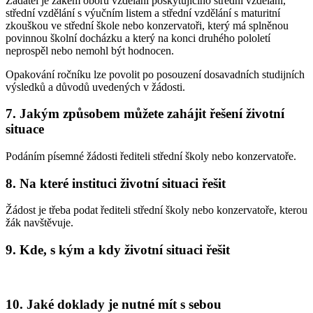
Žadatel je žákem oboru vzdělání poskytujícího střední vzdělání,
střední vzdělání s výučním listem a střední vzdělání s maturitní
zkouškou ve střední škole nebo konzervatoři, který má splněnou
povinnou školní docházku a který na konci druhého pololetí
neprospěl nebo nemohl být hodnocen.
Opakování ročníku lze povolit po posouzení dosavadních studijních
výsledků a důvodů uvedených v žádosti.
7. Jakým způsobem můžete zahájit řešení životní
situace
Podáním písemné žádosti řediteli střední školy nebo konzervatoře.
8. Na které instituci životní situaci řešit
Žádost je třeba podat řediteli střední školy nebo konzervatoře, kterou
žák navštěvuje.
9. Kde, s kým a kdy životní situaci řešit
10. Jaké doklady je nutné mít s sebou