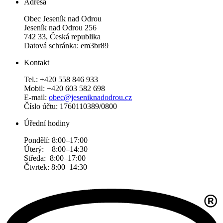
Adresa
Obec Jeseník nad Odrou
Jeseník nad Odrou 256
742 33, Česká republika
Datová schránka: em3br89
Kontakt
Tel.: +420 558 846 933
Mobil: +420 603 582 698
E-mail:
obec@jeseniknadodrou.cz
Číslo účtu: 1760110389/0800
Úřední hodiny
Pondělí: 8:00–17:00
Úterý: 8:00–14:30
Středa: 8:00–17:00
Čtvrtek: 8:00–14:30