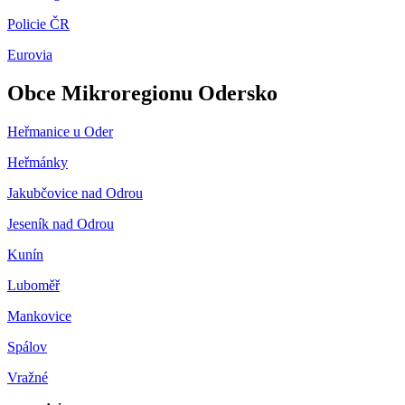
Policie ČR
Eurovia
Obce Mikroregionu Odersko
Heřmanice u Oder
Heřmánky
Jakubčovice nad Odrou
Jeseník nad Odrou
Kunín
Luboměř
Mankovice
Spálov
Vražné