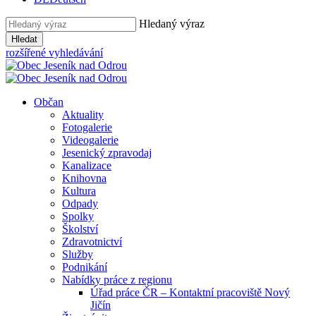
Hledaný výraz
Hledat
rozšířené vyhledávání
Občan
Aktuality
Fotogalerie
Videogalerie
Jesenický zpravodaj
Kanalizace
Knihovna
Kultura
Odpady
Spolky
Školství
Zdravotnictví
Služby
Podnikání
Nabídky práce z regionu
Úřad práce ČR – Kontaktní pracoviště Nový
Jičín