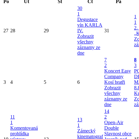
Po
Út
St
Čt
Pá
30
1
1
Degustace
1
vín KARLA
2.
27
28
29
IV.
31
„K
Zobrazit
Zo
všechny
zá
záznamy ze
dne
7
8
2
3
Koncert Easy
P
Company
D
3
4
5
6
Kosí bratři
M
Zobrazit
8.
všechny
Ku
záznamy ze
Zo
dne
zá
14
11
2
13
1
Open-Air
1
Komentovaná
Double
Zámecký
prohlídka
Slavnost obce
kinematograf