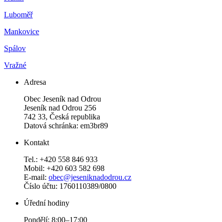
Luboměř
Mankovice
Spálov
Vražné
Adresa
Obec Jeseník nad Odrou
Jeseník nad Odrou 256
742 33, Česká republika
Datová schránka: em3br89
Kontakt
Tel.: +420 558 846 933
Mobil: +420 603 582 698
E-mail:
obec@jeseniknadodrou.cz
Číslo účtu: 1760110389/0800
Úřední hodiny
Pondělí: 8:00–17:00