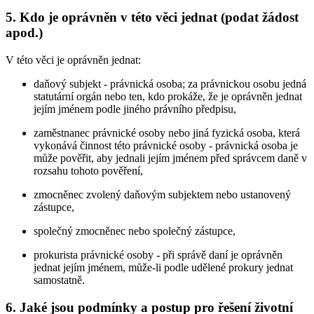
5. Kdo je oprávněn v této věci jednat (podat žádost
apod.)
V této věci je oprávněn jednat:
daňový subjekt - právnická osoba; za právnickou osobu jedná
statutární orgán nebo ten, kdo prokáže, že je oprávněn jednat
jejím jménem podle jiného právního předpisu,
zaměstnanec právnické osoby nebo jiná fyzická osoba, která
vykonává činnost této právnické osoby - právnická osoba je
může pověřit, aby jednali jejím jménem před správcem daně v
rozsahu tohoto pověření,
zmocněnec zvolený daňovým subjektem nebo ustanovený
zástupce,
společný zmocněnec nebo společný zástupce,
prokurista právnické osoby - při správě daní je oprávněn
jednat jejím jménem, může-li podle udělené prokury jednat
samostatně.
6. Jaké jsou podmínky a postup pro řešení životní