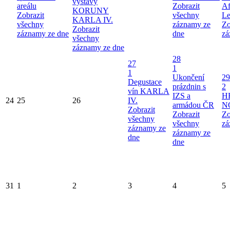
výstavy
areálu
Zobrazit
Af
KORUNY
Zobrazit
všechny
Le
KARLA IV.
všechny
záznamy ze
Zo
Zobrazit
záznamy ze dne
dne
zá
všechny
záznamy ze dne
28
27
1
1
Ukončení
29
Degustace
prázdnin s
2
vín KARLA
IZS a
H
24
25
26
IV.
armádou ČR
N
Zobrazit
Zobrazit
Zo
všechny
všechny
zá
záznamy ze
záznamy ze
dne
dne
31
1
2
3
4
5