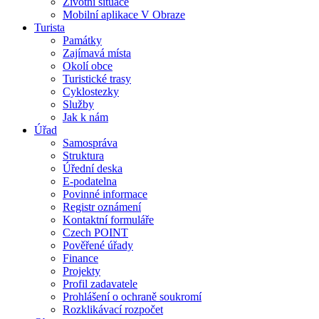
Životní situace
Mobilní aplikace V Obraze
Turista
Památky
Zajímavá místa
Okolí obce
Turistické trasy
Cyklostezky
Služby
Jak k nám
Úřad
Samospráva
Struktura
Úřední deska
E-podatelna
Povinné informace
Registr oznámení
Kontaktní formuláře
Czech POINT
Pověřené úřady
Finance
Projekty
Profil zadavatele
Prohlášení o ochraně soukromí
Rozklikávací rozpočet