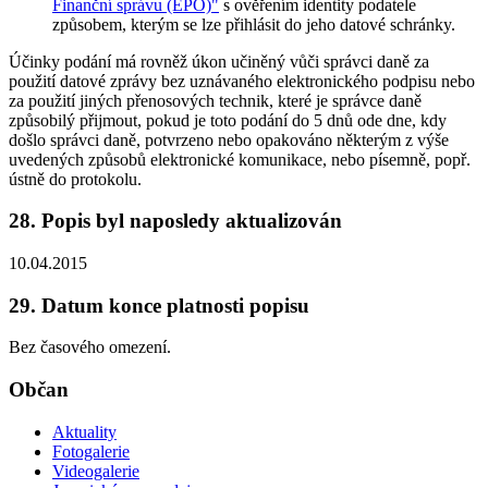
Finanční správu (EPO)"
s ověřením identity podatele
způsobem, kterým se lze přihlásit do jeho datové schránky.
Účinky podání má rovněž úkon učiněný vůči správci daně za
použití datové zprávy bez uznávaného elektronického podpisu nebo
za použití jiných přenosových technik, které je správce daně
způsobilý přijmout, pokud je toto podání do 5 dnů ode dne, kdy
došlo správci daně, potvrzeno nebo opakováno některým z výše
uvedených způsobů elektronické komunikace, nebo písemně, popř.
ústně do protokolu.
28. Popis byl naposledy aktualizován
10.04.2015
29. Datum konce platnosti popisu
Bez časového omezení.
Občan
Aktuality
Fotogalerie
Videogalerie