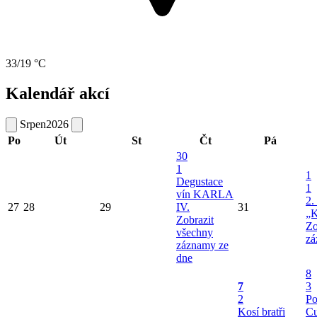
33/19 °C
Kalendář akcí
Srpen
2026
Po
Út
St
Čt
Pá
30
1
1
Degustace
1
vín KARLA
2.
27
28
29
IV.
31
„K
Zobrazit
Zo
všechny
zá
záznamy ze
dne
8
7
3
2
Po
Kosí bratři
Cu