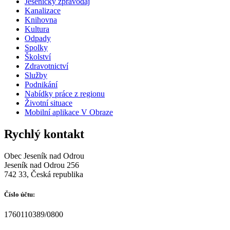
Jesenický zpravodaj
Kanalizace
Knihovna
Kultura
Odpady
Spolky
Školství
Zdravotnictví
Služby
Podnikání
Nabídky práce z regionu
Životní situace
Mobilní aplikace V Obraze
Rychlý kontakt
Obec Jeseník nad Odrou
Jeseník nad Odrou 256
742 33, Česká republika
Číslo účtu:
1760110389/0800