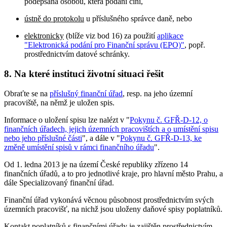
podepsána osobou, která podání činí,
ústně do protokolu
u příslušného správce daně, nebo
elektronicky
(blíže viz bod 16) za použití
aplikace
"Elektronická podání pro Finanční správu (EPO)"
, popř.
prostřednictvím datové schránky.
8. Na které instituci životní situaci řešit
Obraťte se na
příslušný finanční úřad
, resp. na jeho územní
pracoviště, na němž je uložen spis.
Informace o uložení spisu lze nalézt v "
Pokynu č. GFŘ-D-12, o
finančních úřadech, jejich územních pracovištích a o umístění spisu
nebo jeho příslušné části
", a dále v "
Pokynu č. GFŘ-D-13, ke
změně umístění spisů v rámci finančního úřadu
".
Od 1. ledna 2013 je na území České republiky zřízeno 14
finančních úřadů, a to pro jednotlivé kraje, pro hlavní město Prahu, a
dále Specializovaný finanční úřad.
Finanční úřad vykonává věcnou působnost prostřednictvím svých
územních pracovišť, na nichž jsou uloženy daňové spisy poplatníků.
Kontakt poplatníků s finančními úřady je zajištěn prostřednictvím