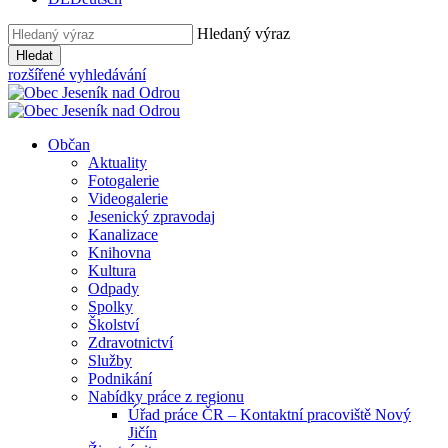
Hledaný výraz
Hledat
rozšířené vyhledávání
Občan
Aktuality
Fotogalerie
Videogalerie
Jesenický zpravodaj
Kanalizace
Knihovna
Kultura
Odpady
Spolky
Školství
Zdravotnictví
Služby
Podnikání
Nabídky práce z regionu
Úřad práce ČR – Kontaktní pracoviště Nový
Jičín