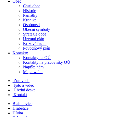
Obec
Části obce
Historie
Památky
Kronika
Osobnosti
Obecní symboly
Strategie obce
Územní plán
Krizové řízení
Povodňový plán
Kontakty
Kontakty na OÚ
Kontakty na pracovníky OÚ
Napište nám
Mapa webu
Zpravodaj
Foto a video
Úřední deska
Kontakt
Blahutovice
Hrabětice
Hůrka