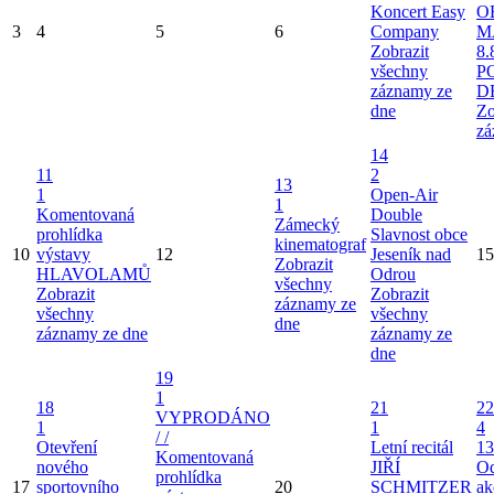
Koncert Easy
O
3
4
5
6
Company
M
Zobrazit
8.
všechny
P
záznamy ze
D
dne
Zo
zá
14
11
2
13
1
Open-Air
1
Komentovaná
Double
Zámecký
prohlídka
Slavnost obce
kinematograf
10
výstavy
12
Jeseník nad
15
Zobrazit
HLAVOLAMŮ
Odrou
všechny
Zobrazit
Zobrazit
záznamy ze
všechny
všechny
dne
záznamy ze dne
záznamy ze
dne
19
1
18
21
22
VYPRODÁNO
1
1
4
/ /
Otevření
Letní recitál
13
Komentovaná
nového
JIŘÍ
Od
prohlídka
17
sportovního
20
SCHMITZER
ak