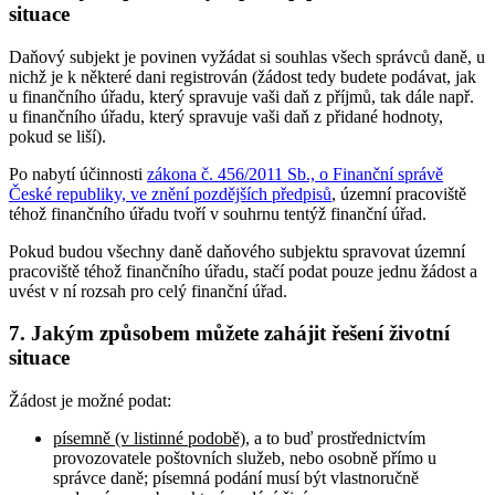
situace
Daňový subjekt je povinen vyžádat si souhlas všech správců daně, u
nichž je k některé dani registrován (žádost tedy budete podávat, jak
u finančního úřadu, který spravuje vaši daň z příjmů, tak dále např.
u finančního úřadu, který spravuje vaši daň z přidané hodnoty,
pokud se liší).
Po nabytí účinnosti
zákona č. 456/2011 Sb., o Finanční správě
České republiky, ve znění pozdějších předpisů
, územní pracoviště
téhož finančního úřadu tvoří v souhrnu tentýž finanční úřad.
Pokud budou všechny daně daňového subjektu spravovat územní
pracoviště téhož finančního úřadu, stačí podat pouze jednu žádost a
uvést v ní rozsah pro celý finanční úřad.
7. Jakým způsobem můžete zahájit řešení životní
situace
Žádost je možné podat:
písemně (v listinné podobě)
, a to buď prostřednictvím
provozovatele poštovních služeb, nebo osobně přímo u
správce daně; písemná podání musí být vlastnoručně