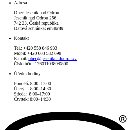
Adresa
Obec Jeseník nad Odrou
Jeseník nad Odrou 256
742 33, Česká republika
Datová schránka: em3br89
Kontakt
Tel.: +420 558 846 933
Mobil: +420 603 582 698
E-mail:
obec@jeseniknadodrou.cz
Číslo účtu: 1760110389/0800
Úřední hodiny
Pondělí: 8:00–17:00
Úterý: 8:00–14:30
Středa: 8:00–17:00
Čtvrtek: 8:00–14:30