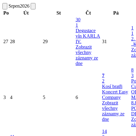
Srpen
2026
Po
Út
St
Čt
Pá
30
1
1
Degustace
1
vín KARLA
2.
27
28
29
IV.
31
„K
Zobrazit
Zo
všechny
zá
záznamy ze
dne
8
7
3
2
Po
Kosí bratři
Cu
Koncert Easy
O
3
4
5
6
Company
M
Zobrazit
8.
všechny
P
záznamy ze
D
dne
Zo
zá
14