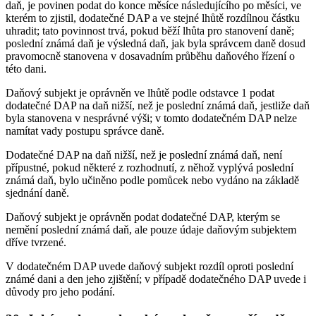
daň, je povinen podat do konce měsíce následujícího po měsíci, ve
kterém to zjistil, dodatečné DAP a ve stejné lhůtě rozdílnou částku
uhradit; tato povinnost trvá, pokud běží lhůta pro stanovení daně;
poslední známá daň je výsledná daň, jak byla správcem daně dosud
pravomocně stanovena v dosavadním průběhu daňového řízení o
této dani.
Daňový subjekt je oprávněn ve lhůtě podle odstavce 1 podat
dodatečné DAP na daň nižší, než je poslední známá daň, jestliže daň
byla stanovena v nesprávné výši; v tomto dodatečném DAP nelze
namítat vady postupu správce daně.
Dodatečné DAP na daň nižší, než je poslední známá daň, není
přípustné, pokud některé z rozhodnutí, z něhož vyplývá poslední
známá daň, bylo učiněno podle pomůcek nebo vydáno na základě
sjednání daně.
Daňový subjekt je oprávněn podat dodatečné DAP, kterým se
nemění poslední známá daň, ale pouze údaje daňovým subjektem
dříve tvrzené.
V dodatečném DAP uvede daňový subjekt rozdíl oproti poslední
známé dani a den jeho zjištění; v případě dodatečného DAP uvede i
důvody pro jeho podání.