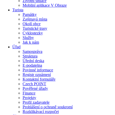
Životní situace
Mobilní aplikace V Obraze
Turista
Památky
Zajímavá místa
Okolí obce
Turistické trasy
Cyklostezky
Služby
Jak k nám
Úřad
Samospráva
Struktura
Úřední deska
E-podatelna
Povinné informace
Registr oznámení
Kontaktní formuláře
Czech POINT
Pověřené úřady
Finance
Projekty
Profil zadavatele
Prohlášení o ochraně soukromí
Rozklikávací rozpočet