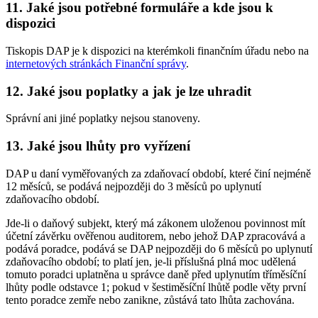
11. Jaké jsou potřebné formuláře a kde jsou k
dispozici
Tiskopis DAP je k dispozici na kterémkoli finančním úřadu nebo na
internetových stránkách Finanční správy
.
12. Jaké jsou poplatky a jak je lze uhradit
Správní ani jiné poplatky nejsou stanoveny.
13. Jaké jsou lhůty pro vyřízení
DAP u daní vyměřovaných za zdaňovací období, které činí nejméně
12 měsíců, se podává nejpozději do 3 měsíců po uplynutí
zdaňovacího období.
Jde-li o daňový subjekt, který má zákonem uloženou povinnost mít
účetní závěrku ověřenou auditorem, nebo jehož DAP zpracovává a
podává poradce, podává se DAP nejpozději do 6 měsíců po uplynutí
zdaňovacího období; to platí jen, je-li příslušná plná moc udělená
tomuto poradci uplatněna u správce daně před uplynutím tříměsíční
lhůty podle odstavce 1; pokud v šestiměsíční lhůtě podle věty první
tento poradce zemře nebo zanikne, zůstává tato lhůta zachována.