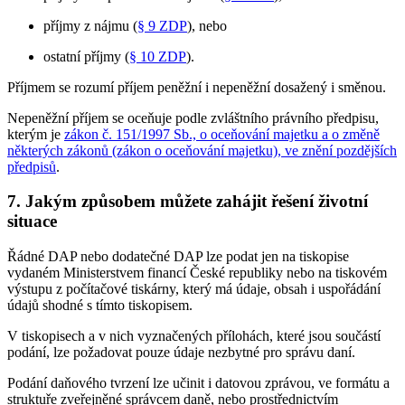
příjmy z nájmu (
§ 9 ZDP
), nebo
ostatní příjmy (
§ 10 ZDP
).
Příjmem se rozumí příjem peněžní i nepeněžní dosažený i směnou.
Nepeněžní příjem se oceňuje podle zvláštního právního předpisu,
kterým je
zákon č. 151/1997 Sb., o oceňování majetku a o změně
některých zákonů (zákon o oceňování majetku), ve znění pozdějších
předpisů
.
7. Jakým způsobem můžete zahájit řešení životní
situace
Řádné DAP nebo dodatečné DAP lze podat jen na tiskopise
vydaném Ministerstvem financí České republiky nebo na tiskovém
výstupu z počítačové tiskárny, který má údaje, obsah i uspořádání
údajů shodné s tímto tiskopisem.
V tiskopisech a v nich vyznačených přílohách, které jsou součástí
podání, lze požadovat pouze údaje nezbytné pro správu daní.
Podání daňového tvrzení lze učinit i datovou zprávou, ve formátu a
struktuře zveřejněné správcem daně, nebo prostřednictvím