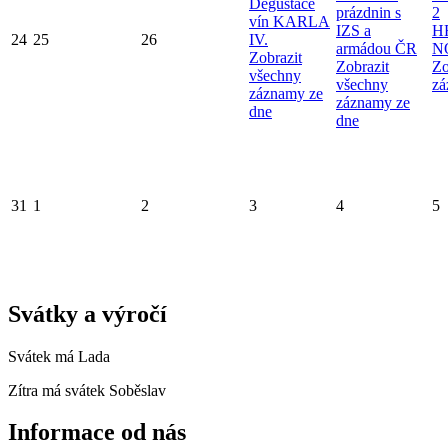
Degustace
prázdnin s
2
vín KARLA
IZS a
H
24
25
26
IV.
armádou ČR
N
Zobrazit
Zobrazit
Zo
všechny
všechny
zá
záznamy ze
záznamy ze
dne
dne
31
1
2
3
4
5
Svátky a výročí
Svátek má
Lada
Zítra má svátek
Soběslav
Informace od nás