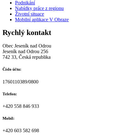
Podnikání
Nabídky práce z regionu
Životní situace
Mobilní aplikace V Obraze
Rychlý kontakt
Obec Jeseník nad Odrou
Jeseník nad Odrou 256
742 33, Česká republika
Číslo účtu:
1760110389/0800
Telefon:
+420 558 846 933
Mobil:
+420 603 582 698