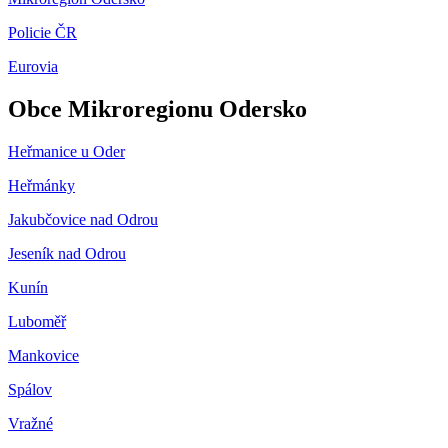
Policie ČR
Eurovia
Obce Mikroregionu Odersko
Heřmanice u Oder
Heřmánky
Jakubčovice nad Odrou
Jeseník nad Odrou
Kunín
Luboměř
Mankovice
Spálov
Vražné