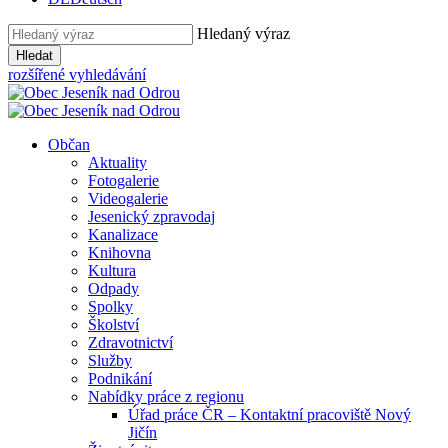
Hledaný výraz
Hledat
rozšířené vyhledávání
Občan
Aktuality
Fotogalerie
Videogalerie
Jesenický zpravodaj
Kanalizace
Knihovna
Kultura
Odpady
Spolky
Školství
Zdravotnictví
Služby
Podnikání
Nabídky práce z regionu
Úřad práce ČR – Kontaktní pracoviště Nový
Jičín