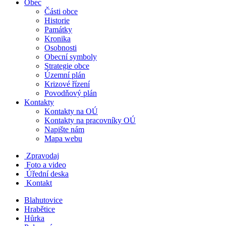
Obec
Části obce
Historie
Památky
Kronika
Osobnosti
Obecní symboly
Strategie obce
Územní plán
Krizové řízení
Povodňový plán
Kontakty
Kontakty na OÚ
Kontakty na pracovníky OÚ
Napište nám
Mapa webu
Zpravodaj
Foto a video
Úřední deska
Kontakt
Blahutovice
Hrabětice
Hůrka