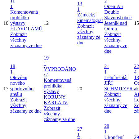
11
2
13
1
Open-Air
1
Komentovaná
Double
Zámecký
prohlídka
Slavnost obce
kinematograf
10
výstavy
12
Jeseník nad
15
Zobrazit
HLAVOLAMŮ
Odrou
všechny
Zobrazit
Zobrazit
záznamy ze
všechny
všechny
dne
záznamy ze dne
záznamy ze
dne
19
1
18
21
22
VYPRODÁNO
1
1
4
/ /
Otevření
Letní recitál
13
Komentovaná
nového
JIŘÍ
Od
prohlídka
17
sportovního
20
SCHMITZER
ak
výstavy
areálu
Zobrazit
Af
KORUNY
Zobrazit
všechny
Le
KARLA IV.
všechny
záznamy ze
Zo
Zobrazit
záznamy ze dne
dne
zá
všechny
záznamy ze dne
28
27
1
1
Ukončení
29