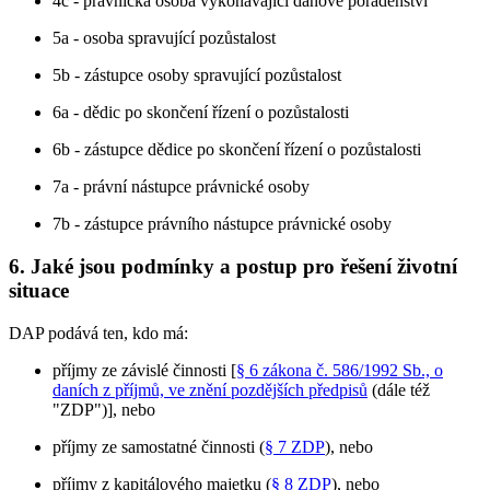
4c - právnická osoba vykonávající daňové poradenství
5a - osoba spravující pozůstalost
5b - zástupce osoby spravující pozůstalost
6a - dědic po skončení řízení o pozůstalosti
6b - zástupce dědice po skončení řízení o pozůstalosti
7a - právní nástupce právnické osoby
7b - zástupce právního nástupce právnické osoby
6. Jaké jsou podmínky a postup pro řešení životní
situace
DAP podává ten, kdo má:
příjmy ze závislé činnosti [
§ 6 zákona č. 586/1992 Sb., o
daních z příjmů, ve znění pozdějších předpisů
(dále též
"ZDP")], nebo
příjmy ze samostatné činnosti (
§ 7 ZDP
), nebo
příjmy z kapitálového majetku (
§ 8 ZDP
), nebo