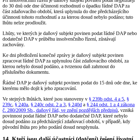
Při insolvenčním řízení je daňový subjekt povinen podat nejpozději
do 30 dnů ode dne účinnosti rozhodnutí o úpadku řádné DAP za
část zdaňovacího období, která uplynula do dne předcházejícího
účinnosti tohoto rozhodnutí a za kterou dosud nebylo podáno; tuto
lhůtu nelze prodloužit.
Lhůty, ve kterých je daňový subjekt povinen podat řádné DAP nebo
dodatečné DAP v průběhu insolvenčního řízení, zůstávají
zachovány.
Ke dni předložení konečné zprávy je daňový subjekt povinen
zpracovat řádné DAP za uplynulou část zdaňovacího období, za
kterou nebylo dosud podáno, a tvrzenou daň zahrnout do
příslušného dokumentu.
Řádné DAP je daňový subjekt povinen podat do 15 dnů ode dne, ke
kterému mělo dojít k jeho zpracování.
Ve stejných lhůtách, které jsou stanoveny v
§ 239b odst. 4 a 5
,
§
239c
,
§ 240a
,
§ 240c odst. 2 a 3
,
§ 240d
a
§ 244 odst. 1 a 4 zákona
č. 280/2009 Sb., daňový řád, ve znění pozdějších předpisů
, vzniká
povinnost podat řádné DAP nebo dodatečné DAP, které nebylo
dosud podáno za předcházející zdaňovací období, v případě, kdy
původní lhůta pro jeho podání dosud neuplynula.
14. Kteří jsou další účastníci (dotčení) řešení životní