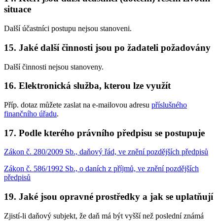
situace
Další účastníci postupu nejsou stanoveni.
15. Jaké další činnosti jsou po žadateli požadovány
Další činnosti nejsou stanoveny.
16. Elektronická služba, kterou lze využít
Příp. dotaz můžete zaslat na e-mailovou adresu
příslušného
finančního úřadu
.
17. Podle kterého právního předpisu se postupuje
Zákon č. 280/2009 Sb., daňový řád, ve znění pozdějších předpisů
Zákon č. 586/1992 Sb., o daních z příjmů, ve znění pozdějších
předpisů
19. Jaké jsou opravné prostředky a jak se uplatňují
Zjistí-li daňový subjekt, že daň má být vyšší než poslední známá