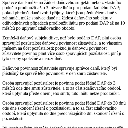
Správce daně může na žádost daňového subjektu nebo z vlastního
podnětu prodloužit až o 3 měsíce lhůtu pro podání řádného DAP;
pokud předmět daně tvoří i příjmy, které jsou předmětem daně v
zahraničí, může správce daně na žádost daňového subjektu v
odůvodněných případech prodloužit lhůtu pro podání DAP až na 10
měsíců po uplynutí zdaňovacího období.
Zemřel-li daňový subjekt dříve, než bylo podáno DAP, plní osoba
spravující pozůstalost daňovou povinnost zůstavitele, a to vlastním
jménem na účet pozůstalosti; pokud je daňovou povinnost
zůstavitele povinno plnit více osob spravujících pozůstalost, plní ji
tyto osoby společně a nerozdílně.
Daňovou povinnost zůstavitele spravuje správce daně, který byl
příslušný ke správě této povinnosti v den smrti zůstavitele.
Osoba spravující pozůstalost je povinna podat řádné DAP do 3
měsíců ode dne smrti zůstavitele, a to za část zdaňovacího období,
která uplynula přede dnem jeho smrti; tuto lhůtu nelze prodloužit.
Osoba spravující pozůstalost je povinna podat řádné DAP do 30 dnů
ode dne skončení řízení o pozůstalosti, a to za část zdaňovacího
období, která uplynula do dne předcházejícího dni skončení řízení o
pozůstalosti.