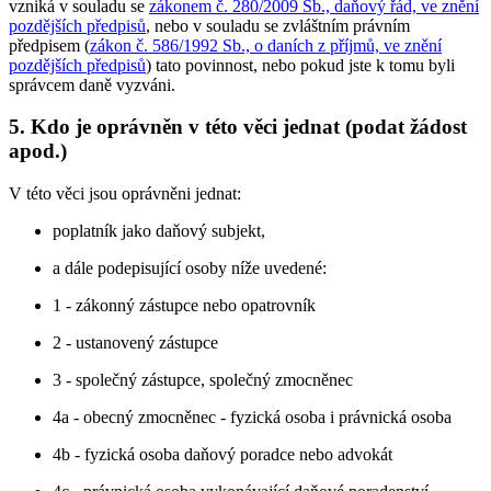
vzniká v souladu se
zákonem č. 280/2009 Sb., daňový řád, ve znění
pozdějších předpisů
, nebo v souladu se zvláštním právním
předpisem (
zákon č. 586/1992 Sb., o daních z příjmů, ve znění
pozdějších předpisů
) tato povinnost, nebo pokud jste k tomu byli
správcem daně vyzváni.
5. Kdo je oprávněn v této věci jednat (podat žádost
apod.)
V této věci jsou oprávněni jednat:
poplatník jako daňový subjekt,
a dále podepisující osoby níže uvedené:
1 - zákonný zástupce nebo opatrovník
2 - ustanovený zástupce
3 - společný zástupce, společný zmocněnec
4a - obecný zmocněnec - fyzická osoba i právnická osoba
4b - fyzická osoba daňový poradce nebo advokát