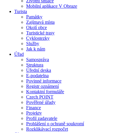
Životní situace
Mobilní aplikace V Obraze
Turista
Památky
Zajímavá místa
Okolí obce
Turistické trasy
Cyklostezky
Služby
Jak k nám
Úřad
Samospráva
Struktura
Úřední deska
E-podatelna
Povinné informace
Registr oznámení
Kontaktní formuláře
Czech POINT
Pověřené úřady
Finance
Projekty
Profil zadavatele
Prohlášení o ochraně soukromí
Rozklikávací rozpočet