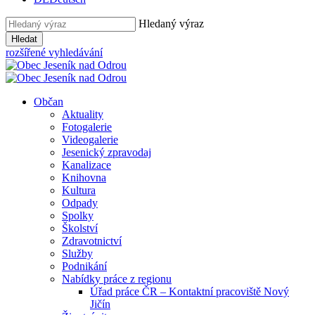
Hledaný výraz
Hledat
rozšířené vyhledávání
Občan
Aktuality
Fotogalerie
Videogalerie
Jesenický zpravodaj
Kanalizace
Knihovna
Kultura
Odpady
Spolky
Školství
Zdravotnictví
Služby
Podnikání
Nabídky práce z regionu
Úřad práce ČR – Kontaktní pracoviště Nový
Jičín