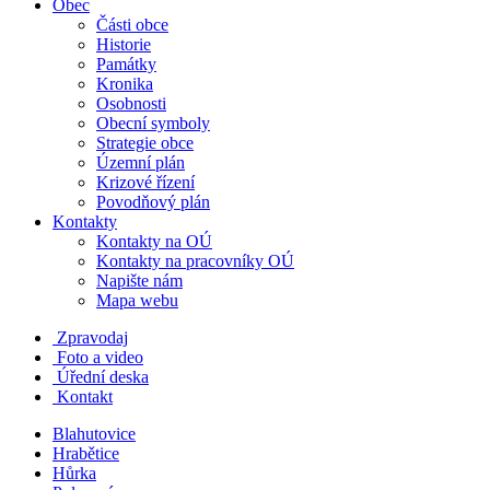
Obec
Části obce
Historie
Památky
Kronika
Osobnosti
Obecní symboly
Strategie obce
Územní plán
Krizové řízení
Povodňový plán
Kontakty
Kontakty na OÚ
Kontakty na pracovníky OÚ
Napište nám
Mapa webu
Zpravodaj
Foto a video
Úřední deska
Kontakt
Blahutovice
Hrabětice
Hůrka