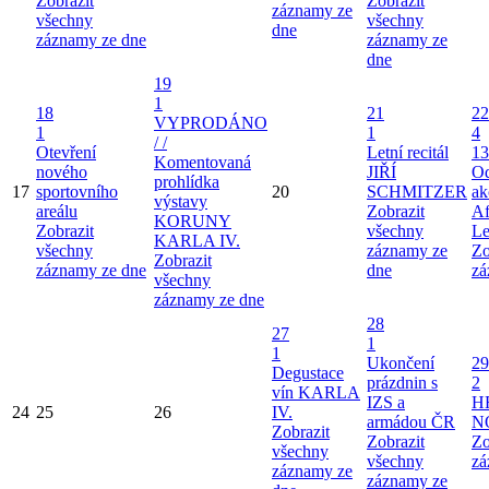
Zobrazit
Zobrazit
záznamy ze
všechny
všechny
dne
záznamy ze dne
záznamy ze
dne
19
1
18
21
22
VYPRODÁNO
1
1
4
/ /
Otevření
Letní recitál
13
Komentovaná
nového
JIŘÍ
Od
prohlídka
17
sportovního
20
SCHMITZER
ak
výstavy
areálu
Zobrazit
Af
KORUNY
Zobrazit
všechny
Le
KARLA IV.
všechny
záznamy ze
Zo
Zobrazit
záznamy ze dne
dne
zá
všechny
záznamy ze dne
28
27
1
1
Ukončení
29
Degustace
prázdnin s
2
vín KARLA
IZS a
H
24
25
26
IV.
armádou ČR
N
Zobrazit
Zobrazit
Zo
všechny
všechny
zá
záznamy ze
záznamy ze