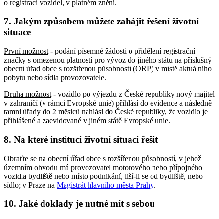
o registraci vozidel, v platném znění.
7. Jakým způsobem můžete zahájit řešení životní
situace
První možnost
- podání písemné žádosti o přidělení registrační
značky s omezenou platností pro vývoz do jiného státu na příslušný
obecní úřad obce s rozšířenou působností (ORP) v místě aktuálního
pobytu nebo sídla provozovatele.
Druhá možnost
- vozidlo po výjezdu z České republiky nový majitel
v zahraničí (v rámci Evropské unie) přihlásí do evidence a následně
tamní úřady do 2 měsíců nahlásí do České republiky, že vozidlo je
přihlášené a zaevidované v jiném státě Evropské unie.
8. Na které instituci životní situaci řešit
Obraťte se na obecní úřad obce s rozšířenou působností, v jehož
územním obvodu má provozovatel motorového nebo přípojného
vozidla bydliště nebo místo podnikání, liší-li se od bydliště, nebo
sídlo; v Praze na
Magistrát hlavního města Prahy
.
10. Jaké doklady je nutné mít s sebou