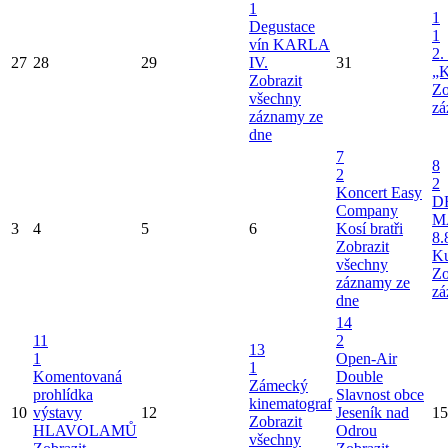
1
1
Degustace
1
vín KARLA
2.
27
28
29
IV.
31
„K
Zobrazit
Zo
všechny
zá
záznamy ze
dne
7
8
2
2
Koncert Easy
D
Company
M
3
4
5
6
Kosí bratři
8.
Zobrazit
Ku
všechny
Zo
záznamy ze
zá
dne
14
11
2
13
1
Open-Air
1
Komentovaná
Double
Zámecký
prohlídka
Slavnost obce
kinematograf
10
výstavy
12
Jeseník nad
15
Zobrazit
HLAVOLAMŮ
Odrou
všechny