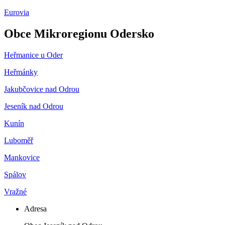
Eurovia
Obce Mikroregionu Odersko
Heřmanice u Oder
Heřmánky
Jakubčovice nad Odrou
Jeseník nad Odrou
Kunín
Luboměř
Mankovice
Spálov
Vražné
Adresa