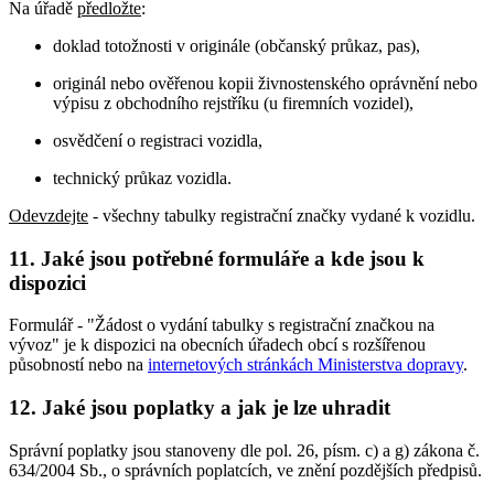
Na úřadě
předložte
:
doklad totožnosti v originále (občanský průkaz, pas),
originál nebo ověřenou kopii živnostenského oprávnění nebo
výpisu z obchodního rejstříku (u firemních vozidel),
osvědčení o registraci vozidla,
technický průkaz vozidla.
Odevzdejte
- všechny tabulky registrační značky vydané k vozidlu.
11. Jaké jsou potřebné formuláře a kde jsou k
dispozici
Formulář - "Žádost o vydání tabulky s registrační značkou na
vývoz" je k dispozici na obecních úřadech obcí s rozšířenou
působností nebo na
internetových stránkách Ministerstva dopravy
.
12. Jaké jsou poplatky a jak je lze uhradit
Správní poplatky jsou stanoveny dle pol. 26, písm. c) a g) zákona č.
634/2004 Sb., o správních poplatcích, ve znění pozdějších předpisů.