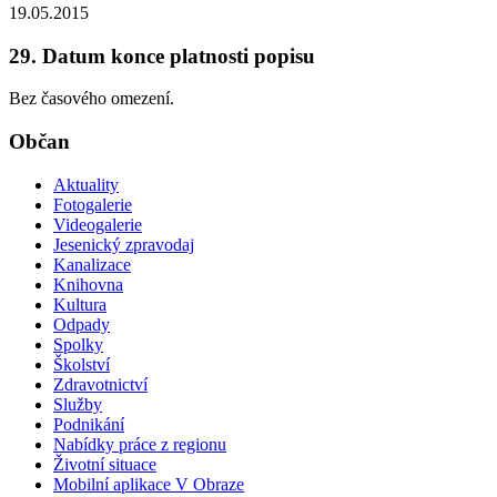
19.05.2015
29. Datum konce platnosti popisu
Bez časového omezení.
Občan
Aktuality
Fotogalerie
Videogalerie
Jesenický zpravodaj
Kanalizace
Knihovna
Kultura
Odpady
Spolky
Školství
Zdravotnictví
Služby
Podnikání
Nabídky práce z regionu
Životní situace
Mobilní aplikace V Obraze