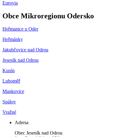
Eurovia
Obce Mikroregionu Odersko
Heřmanice u Oder
Heřmánky
Jakubčovice nad Odrou
Jeseník nad Odrou
Kunín
Luboměř
Mankovice
Spálov
Vražné
Adresa
Obec Jeseník nad Odrou