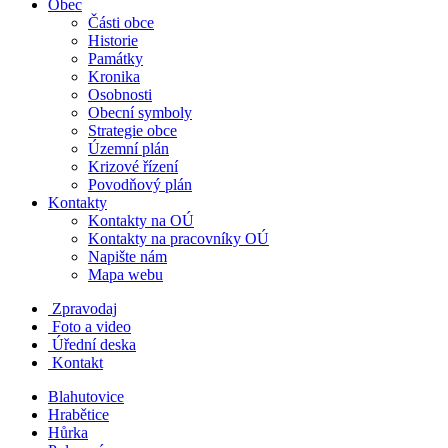
Obec
Části obce
Historie
Památky
Kronika
Osobnosti
Obecní symboly
Strategie obce
Územní plán
Krizové řízení
Povodňový plán
Kontakty
Kontakty na OÚ
Kontakty na pracovníky OÚ
Napište nám
Mapa webu
Zpravodaj
Foto a video
Úřední deska
Kontakt
Blahutovice
Hrabětice
Hůrka