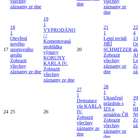
všechny
všechny
dne
záznamy ze dne
záznamy ze
dne
19
1
18
21
22
VYPRODÁNO
1
1
4
/ /
Otevření
Letní recitál
13
Komentovaná
nového
JIŘÍ
Od
prohlídka
17
sportovního
20
SCHMITZER
ak
výstavy
areálu
Zobrazit
Af
KORUNY
Zobrazit
všechny
Le
KARLA IV.
všechny
záznamy ze
Zo
Zobrazit
záznamy ze dne
dne
zá
všechny
záznamy ze dne
28
27
1
1
Ukončení
29
Degustace
prázdnin s
2
vín KARLA
IZS a
H
24
25
26
IV.
armádou ČR
N
Zobrazit
Zobrazit
Zo
všechny
všechny
zá
záznamy ze
záznamy ze
dne
dne