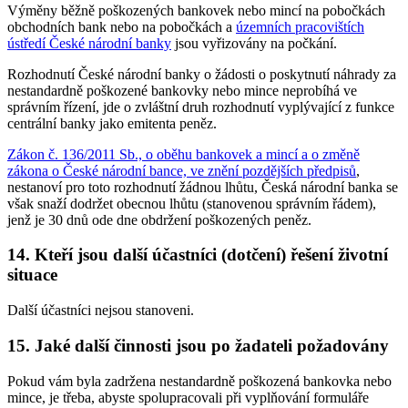
Výměny běžně poškozených bankovek nebo mincí na pobočkách
obchodních bank nebo na pobočkách a
územních pracovištích
ústředí České národní banky
jsou vyřizovány na počkání.
Rozhodnutí České národní banky o žádosti o poskytnutí náhrady za
nestandardně poškozené bankovky nebo mince neprobíhá ve
správním řízení, jde o zvláštní druh rozhodnutí vyplývající z funkce
centrální banky jako emitenta peněz.
Zákon č. 136/2011 Sb., o oběhu bankovek a mincí a o změně
zákona o České národní bance, ve znění pozdějších předpisů
,
nestanoví pro toto rozhodnutí žádnou lhůtu, Česká národní banka se
však snaží dodržet obecnou lhůtu (stanovenou správním řádem),
jenž je 30 dnů ode dne obdržení poškozených peněz.
14. Kteří jsou další účastníci (dotčení) řešení životní
situace
Další účastníci nejsou stanoveni.
15. Jaké další činnosti jsou po žadateli požadovány
Pokud vám byla zadržena nestandardně poškozená bankovka nebo
mince, je třeba, abyste spolupracovali při vyplňování formuláře