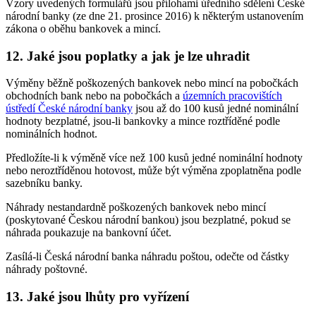
Vzory uvedených formulářů jsou přílohami úředního sdělení České
národní banky (ze dne 21. prosince 2016) k některým ustanovením
zákona o oběhu bankovek a mincí.
12. Jaké jsou poplatky a jak je lze uhradit
Výměny běžně poškozených bankovek nebo mincí na pobočkách
obchodních bank nebo na pobočkách a
územních pracovištích
ústředí České národní banky
jsou až do 100 kusů jedné nominální
hodnoty bezplatné, jsou-li bankovky a mince roztříděné podle
nominálních hodnot.
Předložíte-li k výměně více než 100 kusů jedné nominální hodnoty
nebo neroztříděnou hotovost, může být výměna zpoplatněna podle
sazebníku banky.
Náhrady nestandardně poškozených bankovek nebo mincí
(poskytované Českou národní bankou) jsou bezplatné, pokud se
náhrada poukazuje na bankovní účet.
Zasílá-li Česká národní banka náhradu poštou, odečte od částky
náhrady poštovné.
13. Jaké jsou lhůty pro vyřízení