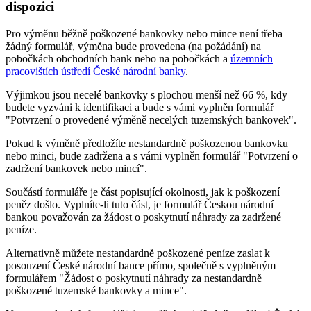
dispozici
Pro výměnu běžně poškozené bankovky nebo mince není třeba
žádný formulář, výměna bude provedena (na požádání) na
pobočkách obchodních bank nebo na pobočkách a
územních
pracovištích ústředí České národní banky
.
Výjimkou jsou necelé bankovky s plochou menší než 66 %, kdy
budete vyzváni k identifikaci a bude s vámi vyplněn formulář
"Potvrzení o provedené výměně necelých tuzemských bankovek".
Pokud k výměně předložíte nestandardně poškozenou bankovku
nebo minci, bude zadržena a s vámi vyplněn formulář "Potvrzení o
zadržení bankovek nebo mincí".
Součástí formuláře je část popisující okolnosti, jak k poškození
peněz došlo. Vyplníte-li tuto část, je formulář Českou národní
bankou považován za žádost o poskytnutí náhrady za zadržené
peníze.
Alternativně můžete nestandardně poškozené peníze zaslat k
posouzení České národní bance přímo, společně s vyplněným
formulářem "Žádost o poskytnutí náhrady za nestandardně
poškozené tuzemské bankovky a mince".