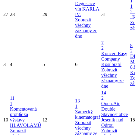
1
Degustace
1
vín KARLA
2.
27
28
29
IV.
31
„K
Zobrazit
Zo
všechny
zá
záznamy ze
dne
7
8
2
2
Koncert Easy
D
Company
M
3
4
5
6
Kosí bratři
8.
Zobrazit
Ku
všechny
Zo
záznamy ze
zá
dne
14
11
2
13
1
Open-Air
1
Komentovaná
Double
Zámecký
prohlídka
Slavnost obce
kinematograf
10
výstavy
12
Jeseník nad
15
Zobrazit
HLAVOLAMŮ
Odrou
všechny
Zobrazit
Zobrazit
záznamy ze