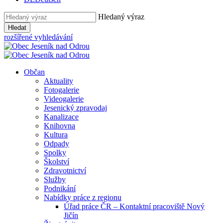
Hledaný výraz
Hledat
rozšířené vyhledávání
Občan
Aktuality
Fotogalerie
Videogalerie
Jesenický zpravodaj
Kanalizace
Knihovna
Kultura
Odpady
Spolky
Školství
Zdravotnictví
Služby
Podnikání
Nabídky práce z regionu
Úřad práce ČR – Kontaktní pracoviště Nový
Jičín