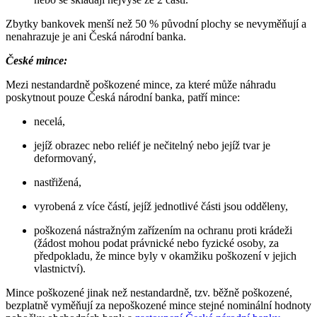
Zbytky bankovek menší než 50 % původní plochy se nevyměňují a
nenahrazuje je ani Česká národní banka.
České mince:
Mezi nestandardně poškozené mince, za které může náhradu
poskytnout pouze Česká národní banka, patří mince:
necelá,
jejíž obrazec nebo reliéf je nečitelný nebo jejíž tvar je
deformovaný,
nastřižená,
vyrobená z více částí, jejíž jednotlivé části jsou odděleny,
poškozená nástražným zařízením na ochranu proti krádeži
(žádost mohou podat právnické nebo fyzické osoby, za
předpokladu, že mince byly v okamžiku poškození v jejich
vlastnictví).
Mince poškozené jinak než nestandardně, tzv. běžně poškozené,
bezplatně vyměňují za nepoškozené mince stejné nominální hodnoty