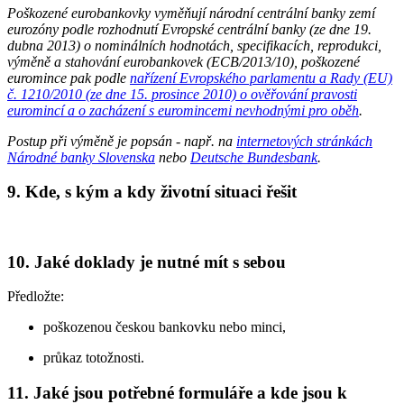
Poškozené eurobankovky vyměňují národní centrální banky zemí
eurozóny podle rozhodnutí Evropské centrální banky (ze dne 19.
dubna 2013) o nominálních hodnotách, specifikacích, reprodukci,
výměně a stahování eurobankovek (ECB/2013/10), poškozené
euromince pak podle
nařízení Evropského parlamentu a Rady (EU)
č. 1210/2010 (ze dne 15. prosince 2010) o ověřování pravosti
euromincí a o zacházení s euromincemi nevhodnými pro oběh
.
Postup při výměně je popsán - např. na
internetových stránkách
Národné banky Slovenska
nebo
Deutsche Bundesbank
.
9. Kde, s kým a kdy životní situaci řešit
10. Jaké doklady je nutné mít s sebou
Předložte:
poškozenou českou bankovku nebo minci,
průkaz totožnosti.
11. Jaké jsou potřebné formuláře a kde jsou k