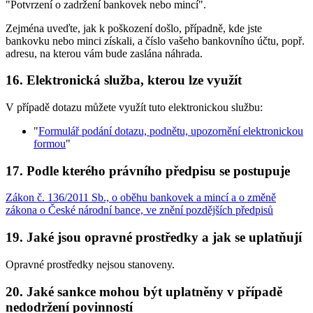
"Potvrzení o zadržení bankovek nebo mincí".
Zejména uveďte, jak k poškození došlo, případně, kde jste
bankovku nebo minci získali, a číslo vašeho bankovního účtu, popř.
adresu, na kterou vám bude zaslána náhrada.
16. Elektronická služba, kterou lze využít
V případě dotazu můžete využít tuto elektronickou službu:
"
Formulář podání dotazu, podnětu, upozornění elektronickou
formou
"
17. Podle kterého právního předpisu se postupuje
Zákon č. 136/2011 Sb., o oběhu bankovek a mincí a o změně
zákona o České národní bance, ve znění pozdějších předpisů
19. Jaké jsou opravné prostředky a jak se uplatňují
Opravné prostředky nejsou stanoveny.
20. Jaké sankce mohou být uplatněny v případě
nedodržení povinností