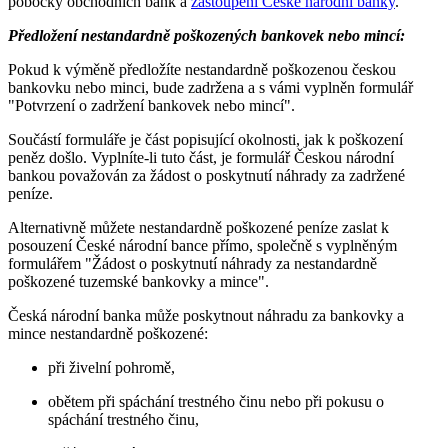
pobočky obchodních bank a
zastoupení České národní banky
.
Předložení nestandardně poškozených bankovek nebo mincí:
Pokud k výměně předložíte nestandardně poškozenou českou
bankovku nebo minci, bude zadržena a s vámi vyplněn formulář
"Potvrzení o zadržení bankovek nebo mincí".
Součástí formuláře je část popisující okolnosti, jak k poškození
peněz došlo. Vyplníte-li tuto část, je formulář Českou národní
bankou považován za žádost o poskytnutí náhrady za zadržené
peníze.
Alternativně můžete nestandardně poškozené peníze zaslat k
posouzení České národní bance přímo, společně s vyplněným
formulářem "Žádost o poskytnutí náhrady za nestandardně
poškozené tuzemské bankovky a mince".
Česká národní banka může poskytnout náhradu za bankovky a
mince nestandardně poškozené:
při živelní pohromě,
obětem při spáchání trestného činu nebo při pokusu o
spáchání trestného činu,