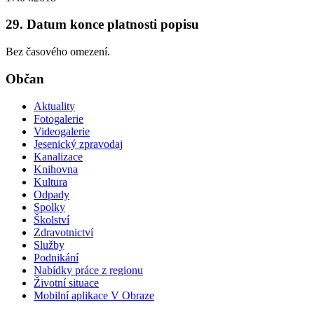
29. Datum konce platnosti popisu
Bez časového omezení.
Občan
Aktuality
Fotogalerie
Videogalerie
Jesenický zpravodaj
Kanalizace
Knihovna
Kultura
Odpady
Spolky
Školství
Zdravotnictví
Služby
Podnikání
Nabídky práce z regionu
Životní situace
Mobilní aplikace V Obraze