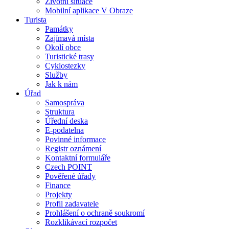
Životní situace
Mobilní aplikace V Obraze
Turista
Památky
Zajímavá místa
Okolí obce
Turistické trasy
Cyklostezky
Služby
Jak k nám
Úřad
Samospráva
Struktura
Úřední deska
E-podatelna
Povinné informace
Registr oznámení
Kontaktní formuláře
Czech POINT
Pověřené úřady
Finance
Projekty
Profil zadavatele
Prohlášení o ochraně soukromí
Rozklikávací rozpočet