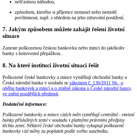
nešťastnou náhodou,
způsobem, kterého si příjemce nemusel nebo nemohl
povšimnout, např. s ohledem na jeho zdravotní postižení.
7. Jakým způsobem můžete zahájit řešení životní
situace
Zaneste poškozenou českou bankovku nebo minci do jakékoliv
banky s hotovostní přepážkou.
8. Na které instituci životní situaci řešit
Poškozené české bankovky a mince vyměňují obchodní banky a
Česká národní banka v souladu se
zákonem č. 136/2011 Sb., o
oběhu bankovek a mincí a o změně zákona o České národní bance,
ve znění pozdějších předpisů
.
Dodatečné informace:
Poškozené bankovky a mince cizích měn vyměňují centrální - emisní
banky příslušných zemí v souladu s platnými právními předpisy
těchto zemí. Některé české obchodní banky vykupují poškozené
bankovky cizí měny za poplatek podle svého sazebníku.