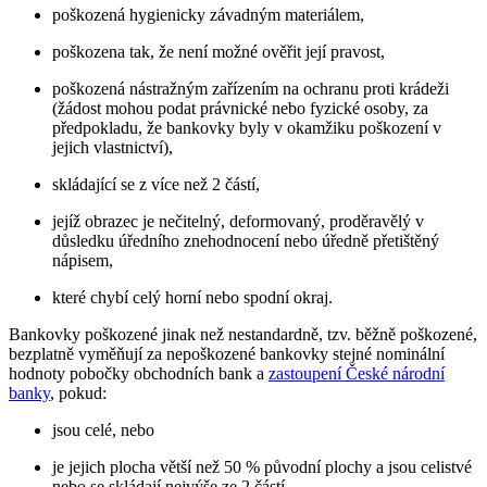
poškozená hygienicky závadným materiálem,
poškozena tak, že není možné ověřit její pravost,
poškozená nástražným zařízením na ochranu proti krádeži
(žádost mohou podat právnické nebo fyzické osoby, za
předpokladu, že bankovky byly v okamžiku poškození v
jejich vlastnictví),
skládající se z více než 2 částí,
jejíž obrazec je nečitelný, deformovaný, proděravělý v
důsledku úředního znehodnocení nebo úředně přetištěný
nápisem,
které chybí celý horní nebo spodní okraj.
Bankovky poškozené jinak než nestandardně, tzv. běžně poškozené,
bezplatně vyměňují za nepoškozené bankovky stejné nominální
hodnoty pobočky obchodních bank a
zastoupení České národní
banky
, pokud:
jsou celé, nebo
je jejich plocha větší než 50 % původní plochy a jsou celistvé
nebo se skládají nejvýše ze 2 částí.