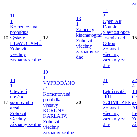
zá
14
11
2
13
1
Open-Air
1
Komentovaná
Double
Zámecký
prohlídka
Slavnost obce
kinematograf
10
výstavy
12
Jeseník nad
15
Zobrazit
HLAVOLAMŮ
Odrou
všechny
Zobrazit
Zobrazit
záznamy ze
všechny
všechny
dne
záznamy ze dne
záznamy ze
dne
19
1
18
21
22
VYPRODÁNO
1
1
4
/ /
Otevření
Letní recitál
13
Komentovaná
nového
JIŘÍ
Od
prohlídka
17
sportovního
20
SCHMITZER
ak
výstavy
areálu
Zobrazit
Af
KORUNY
Zobrazit
všechny
Le
KARLA IV.
všechny
záznamy ze
Zo
Zobrazit
záznamy ze dne
dne
zá
všechny
záznamy ze dne