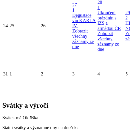
28
27
1
1
Ukončení
29
Degustace
prázdnin s
2
vín KARLA
IZS a
H
24
25
26
IV.
armádou ČR
N
Zobrazit
Zobrazit
Zo
všechny
všechny
zá
záznamy ze
záznamy ze
dne
dne
31
1
2
3
4
5
Svátky a výročí
Svátek má
Oldřiška
Státní svátky a významné dny na dnešek: