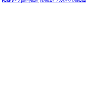
Prohlášení o přístupnosti
,
Prohlášení o ochraně soukromí