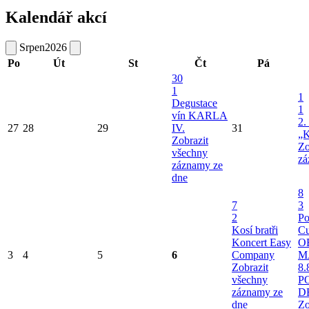
Kalendář akcí
Srpen
2026
Po
Út
St
Čt
Pá
30
1
1
Degustace
1
vín KARLA
2.
27
28
29
IV.
31
„K
Zobrazit
Zo
všechny
zá
záznamy ze
dne
8
7
3
2
Po
Kosí bratři
Cu
Koncert Easy
O
3
4
5
6
Company
M
Zobrazit
8.
všechny
P
záznamy ze
D
dne
Zo