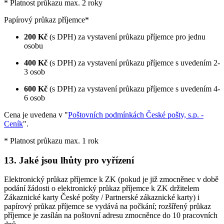
* Platnost průkazu max. 2 roky
Papírový průkaz příjemce*
200 Kč
(s DPH) za vystavení průkazu příjemce pro jednu
osobu
400 Kč
(s DPH) za vystavení průkazu příjemce s uvedením 2-
3 osob
600 Kč
(s DPH) za vystavení průkazu příjemce s uvedením 4-
6 osob
Cena je uvedena v "
Poštovních podmínkách České pošty, s.p. -
Ceník
".
* Platnost průkazu max. 1 rok
13. Jaké jsou lhůty pro vyřízení
Elektronický průkaz příjemce k ZK (pokud je již zmocněnec v době
podání žádosti o elektronický průkaz příjemce k ZK držitelem
Zákaznické karty České pošty / Partnerské zákaznické karty) i
papírový průkaz příjemce se vydává na počkání; rozšířený průkaz
příjemce je zasílán na poštovní adresu zmocněnce do 10 pracovních