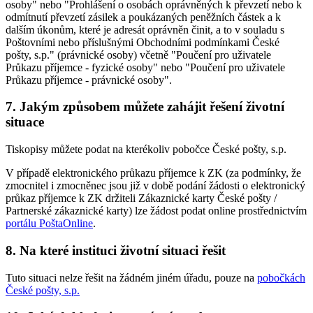
osoby" nebo "Prohlášení o osobách oprávněných k převzetí nebo k
odmítnutí převzetí zásilek a poukázaných peněžních částek a k
dalším úkonům, které je adresát oprávněn činit, a to v souladu s
Poštovními nebo příslušnými Obchodními podmínkami České
pošty, s.p." (právnické osoby) včetně "Poučení pro uživatele
Průkazu příjemce - fyzické osoby" nebo "Poučení pro uživatele
Průkazu příjemce - právnické osoby".
7. Jakým způsobem můžete zahájit řešení životní
situace
Tiskopisy můžete podat na kterékoliv pobočce České pošty, s.p.
V případě elektronického průkazu příjemce k ZK (za podmínky, že
zmocnitel i zmocněnec jsou již v době podání žádosti o elektronický
průkaz příjemce k ZK držiteli Zákaznické karty České pošty /
Partnerské zákaznické karty) lze žádost podat online prostřednictvím
portálu PoštaOnline
.
8. Na které instituci životní situaci řešit
Tuto situaci nelze řešit na žádném jiném úřadu, pouze na
pobočkách
České pošty, s.p.