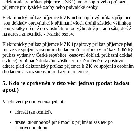
"elektronický průkaz příjemce k ZK"), nebo papírového průkazu
příjemce pro fyzické osoby nebo právnické osoby.
Elektronický průkaz příjemce k ZK nebo papírový průkaz příjemce
jsou doklady opravňující k přijímání všech druhů zásilek; výjimkou
jsou zásilky určené do vlastních rukou výhradně jen adresáta, došlé
na adresu zmocnitele - fyzické osoby.
Elektronický průkaz příjemce k ZK i papírový průkaz příjemce platí
pouze ve spojení s osobním dokladem (tj. občanský průkaz, řidičský
průkaz vydaný v České republice, cestovní doklad, průkazní doklad
cizince); v případě dodávání zásilek v místě určeném v poštovní
adrese platí elektronický průkaz příjemce k ZK ve spojení s osobním
dokladem a s rozšířeným průkazem příjemce.
5. Kdo je oprávněn v této věci jednat (podat žádost
apod.)
V této věci je oprávněn/a jednat:
adresát (zmocnitel),
držitel dlouhodobé plné moci k přijímání zásilek po
stanovenou dobu,