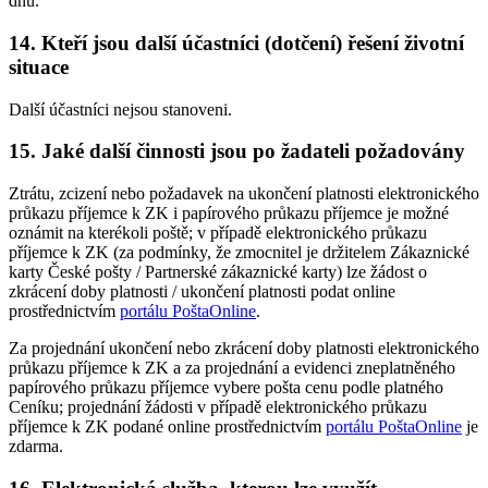
dnů.
14. Kteří jsou další účastníci (dotčení) řešení životní
situace
Další účastníci nejsou stanoveni.
15. Jaké další činnosti jsou po žadateli požadovány
Ztrátu, zcizení nebo požadavek na ukončení platnosti elektronického
průkazu příjemce k ZK i papírového průkazu příjemce je možné
oznámit na kterékoli poště; v případě elektronického průkazu
příjemce k ZK (za podmínky, že zmocnitel je držitelem Zákaznické
karty České pošty / Partnerské zákaznické karty) lze žádost o
zkrácení doby platnosti / ukončení platnosti podat online
prostřednictvím
portálu PoštaOnline
.
Za projednání ukončení nebo zkrácení doby platnosti elektronického
průkazu příjemce k ZK a za projednání a evidenci zneplatněného
papírového průkazu příjemce vybere pošta cenu podle platného
Ceníku; projednání žádosti v případě elektronického průkazu
příjemce k ZK podané online prostřednictvím
portálu PoštaOnline
je
zdarma.