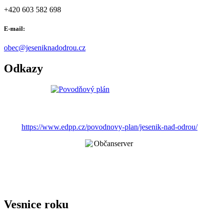
+420 603 582 698
E-mail:
obec@jeseniknadodrou.cz
Odkazy
https://www.edpp.cz/povodnovy-plan/jesenik-nad-odrou/
Vesnice roku