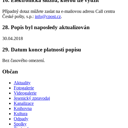
16. Elektronická služba, kterou lze využít
Případný dotaz můžete zaslat na e-mailovou adresu Call centra
České pošty, s.p.:
info@cpost.cz
.
28. Popis byl naposledy aktualizován
30.04.2018
29. Datum konce platnosti popisu
Bez časového omezení.
Občan
Aktuality
Fotogalerie
Videogalerie
Jesenický zpravodaj
Kanalizace
Knihovna
Kultura
Odpady
Spolky