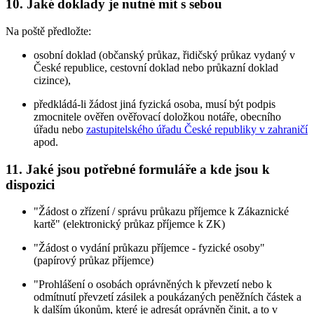
10. Jaké doklady je nutné mít s sebou
Na poště předložte:
osobní doklad (občanský průkaz, řidičský průkaz vydaný v
České republice, cestovní doklad nebo průkazní doklad
cizince),
předkládá-li žádost jiná fyzická osoba, musí být podpis
zmocnitele ověřen ověřovací doložkou notáře, obecního
úřadu nebo
zastupitelského úřadu České republiky v zahraničí
apod.
11. Jaké jsou potřebné formuláře a kde jsou k
dispozici
"Žádost o zřízení / správu průkazu příjemce k Zákaznické
kartě" (elektronický průkaz příjemce k ZK)
"Žádost o vydání průkazu příjemce - fyzické osoby"
(papírový průkaz příjemce)
"Prohlášení o osobách oprávněných k převzetí nebo k
odmítnutí převzetí zásilek a poukázaných peněžních částek a
k dalším úkonům, které je adresát oprávněn činit, a to v