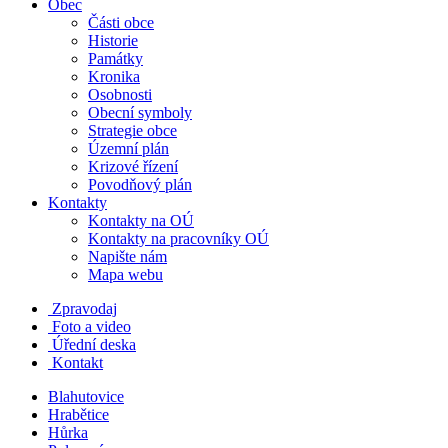
Obec
Části obce
Historie
Památky
Kronika
Osobnosti
Obecní symboly
Strategie obce
Územní plán
Krizové řízení
Povodňový plán
Kontakty
Kontakty na OÚ
Kontakty na pracovníky OÚ
Napište nám
Mapa webu
Zpravodaj
Foto a video
Úřední deska
Kontakt
Blahutovice
Hrabětice
Hůrka