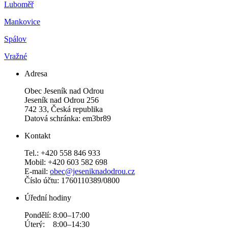
Luboměř
Mankovice
Spálov
Vražné
Adresa
Obec Jeseník nad Odrou
Jeseník nad Odrou 256
742 33, Česká republika
Datová schránka: em3br89
Kontakt
Tel.: +420 558 846 933
Mobil: +420 603 582 698
E-mail:
obec@jeseniknadodrou.cz
Číslo účtu: 1760110389/0800
Úřední hodiny
Pondělí: 8:00–17:00
Úterý: 8:00–14:30