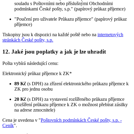
souladu s Poštovními nebo příslušnými Obchodními
podmínkami České pošty, s.p." (papírový průkaz příjemce)
"Poučení pro uživatele Průkazu příjemce" (papírový průkaz
příjemce)
Tiskopisy jsou k dispozici na každé poště nebo na
internetových
stránkách České pošty, s.p.
12. Jaké jsou poplatky a jak je lze uhradit
Pošta vybírá následující cenu:
Elektronický průkaz příjemce k ZK*
89 Kč
(s DPH) za zřízení elektronického průkazu příjemce k
ZK pro jednu osobu
20 Kč
(s DPH) za vystavení rozšířeného průkazu příjemce
(rozšíření průkazu příjemce k ZK o možnost přebírat zásilky
na adrese zmocnitele)
Cena je uvedena v "
Poštovních podmínkách České pošty, s.p. -
Ceník
".