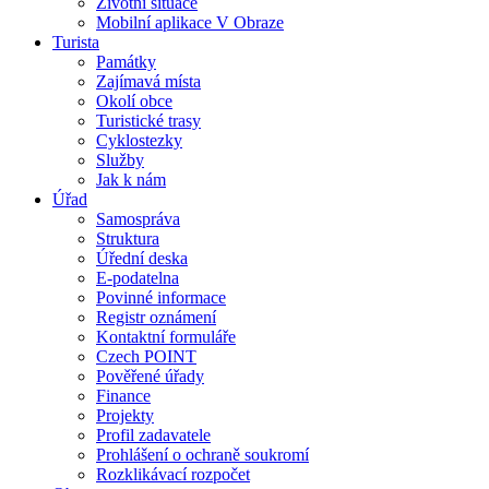
Životní situace
Mobilní aplikace V Obraze
Turista
Památky
Zajímavá místa
Okolí obce
Turistické trasy
Cyklostezky
Služby
Jak k nám
Úřad
Samospráva
Struktura
Úřední deska
E-podatelna
Povinné informace
Registr oznámení
Kontaktní formuláře
Czech POINT
Pověřené úřady
Finance
Projekty
Profil zadavatele
Prohlášení o ochraně soukromí
Rozklikávací rozpočet