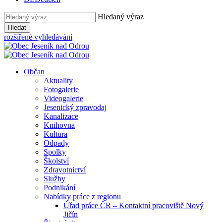
Hledaný výraz
Hledat
rozšířené vyhledávání
Občan
Aktuality
Fotogalerie
Videogalerie
Jesenický zpravodaj
Kanalizace
Knihovna
Kultura
Odpady
Spolky
Školství
Zdravotnictví
Služby
Podnikání
Nabídky práce z regionu
Úřad práce ČR – Kontaktní pracoviště Nový
Jičín