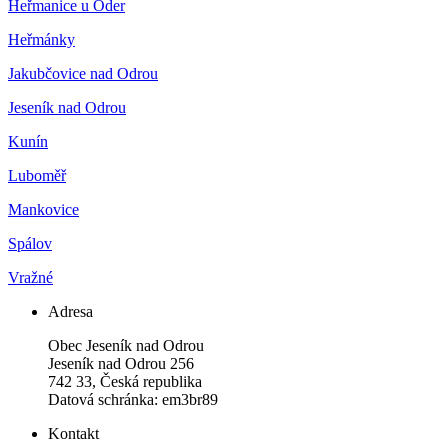
Heřmanice u Oder
Heřmánky
Jakubčovice nad Odrou
Jeseník nad Odrou
Kunín
Luboměř
Mankovice
Spálov
Vražné
Adresa
Obec Jeseník nad Odrou
Jeseník nad Odrou 256
742 33, Česká republika
Datová schránka: em3br89
Kontakt