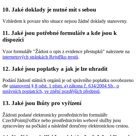
10. Jaké doklady je nutné mít s sebou
Vzhledem k povaze této situace nejsou žádné doklady stanoveny.
11. Jaké jsou potřebné formuláře a kde jsou k
dispozici
Vzor formuláře "Žádost o opis z evidence přestupků" naleznete na
internetových stránkách Rejstříku trestů
.
12. Jaké jsou poplatky a jak je lze uhradit
Podání žádostí státních orgánů je od správního poplatku osvobozeno
dle
ustanovení § 8 odst. 1 písm. a) zákona č. 634/2004 Sb., o
správních poplatcích, ve znění pozdějších předpisů
.
13. Jaké jsou lhůty pro vyřízení
Žádosti podané elektronicky prostřednictvím formuláře
CzechPoint@office nebo prostřednictvím webové služby jsou
zpracovány na počkání a následně doručeny elektronickou cestou.