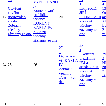
VYPRODÁNO
1
1
4
/ /
Otevření
Letní recitál
13
Komentovaná
nového
JIŘÍ
Od
prohlídka
17
sportovního
20
SCHMITZER
ak
výstavy
areálu
Zobrazit
Af
KORUNY
Zobrazit
všechny
Le
KARLA IV.
všechny
záznamy ze
Zo
Zobrazit
záznamy ze dne
dne
zá
všechny
záznamy ze dne
28
27
1
1
Ukončení
29
Degustace
prázdnin s
2
vín KARLA
IZS a
H
24
25
26
IV.
armádou ČR
N
Zobrazit
Zobrazit
Zo
všechny
všechny
zá
záznamy ze
záznamy ze
dne
dne
31
1
2
3
4
5