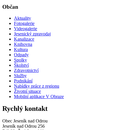
Občan
Aktuality
Fotogalerie
Videogalerie
Jesenický zpravodaj
Kanalizace
Knihovna
Kultura
Odpady
Spolky
Školství
Zdravotnictví
Služby
Podnikání
Nabídky práce z regionu
Životní situace
Mobilní aplikace V Obraze
Rychlý kontakt
Obec Jeseník nad Odrou
Jeseník nad Odrou 256