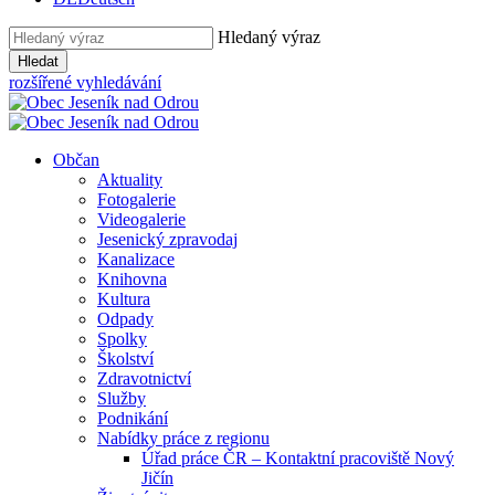
Hledaný výraz
Hledat
rozšířené vyhledávání
Občan
Aktuality
Fotogalerie
Videogalerie
Jesenický zpravodaj
Kanalizace
Knihovna
Kultura
Odpady
Spolky
Školství
Zdravotnictví
Služby
Podnikání
Nabídky práce z regionu
Úřad práce ČR – Kontaktní pracoviště Nový
Jičín