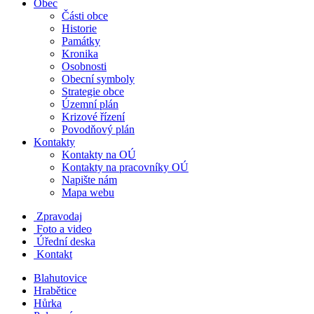
Obec
Části obce
Historie
Památky
Kronika
Osobnosti
Obecní symboly
Strategie obce
Územní plán
Krizové řízení
Povodňový plán
Kontakty
Kontakty na OÚ
Kontakty na pracovníky OÚ
Napište nám
Mapa webu
Zpravodaj
Foto a video
Úřední deska
Kontakt
Blahutovice
Hrabětice
Hůrka