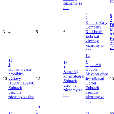
zá
záznamy ze
dne
7
8
2
2
Koncert Easy
D
Company
M
3
4
5
6
Kosí bratři
8.
Zobrazit
Ku
všechny
Zo
záznamy ze
zá
dne
14
11
2
13
1
Open-Air
1
Komentovaná
Double
Zámecký
prohlídka
Slavnost obce
kinematograf
10
výstavy
12
Jeseník nad
15
Zobrazit
HLAVOLAMŮ
Odrou
všechny
Zobrazit
Zobrazit
záznamy ze
všechny
všechny
dne
záznamy ze dne
záznamy ze
dne
19
1
18
21
22