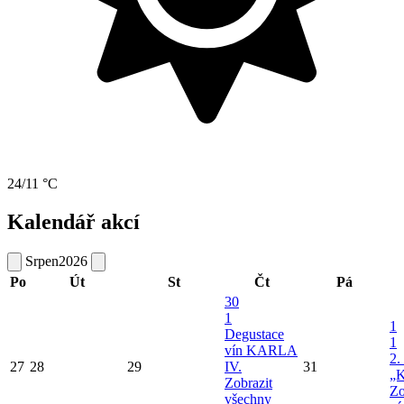
24/11 °C
Kalendář akcí
Srpen
2026
Po
Út
St
Čt
Pá
30
1
1
Degustace
1
vín KARLA
2.
27
28
29
IV.
31
„K
Zobrazit
Zo
všechny