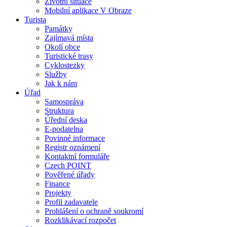
Životní situace
Mobilní aplikace V Obraze
Turista
Památky
Zajímavá místa
Okolí obce
Turistické trasy
Cyklostezky
Služby
Jak k nám
Úřad
Samospráva
Struktura
Úřední deska
E-podatelna
Povinné informace
Registr oznámení
Kontaktní formuláře
Czech POINT
Pověřené úřady
Finance
Projekty
Profil zadavatele
Prohlášení o ochraně soukromí
Rozklikávací rozpočet