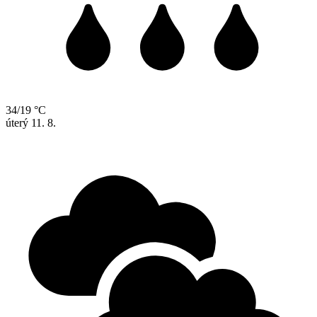
34/19 °C
úterý
11. 8.