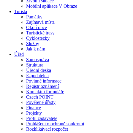
Životní situace
Mobilní aplikace V Obraze
Turista
Památky
Zajímavá místa
Okolí obce
Turistické trasy
Cyklostezky
Služby
Jak k nám
Úřad
Samospráva
Struktura
Úřední deska
E-podatelna
Povinné informace
Registr oznámení
Kontaktní formuláře
Czech POINT
Pověřené úřady
Finance
Projekty
Profil zadavatele
Prohlášení o ochraně soukromí
Rozklikávací rozpočet