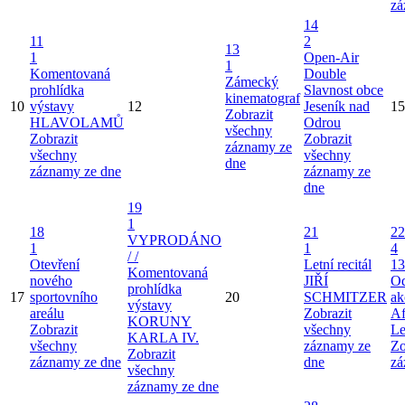
zá
14
11
2
13
1
Open-Air
1
Komentovaná
Double
Zámecký
prohlídka
Slavnost obce
kinematograf
10
výstavy
12
Jeseník nad
15
Zobrazit
HLAVOLAMŮ
Odrou
všechny
Zobrazit
Zobrazit
záznamy ze
všechny
všechny
dne
záznamy ze dne
záznamy ze
dne
19
1
18
21
22
VYPRODÁNO
1
1
4
/ /
Otevření
Letní recitál
13
Komentovaná
nového
JIŘÍ
Od
prohlídka
17
sportovního
20
SCHMITZER
ak
výstavy
areálu
Zobrazit
Af
KORUNY
Zobrazit
všechny
Le
KARLA IV.
všechny
záznamy ze
Zo
Zobrazit
záznamy ze dne
dne
zá
všechny
záznamy ze dne