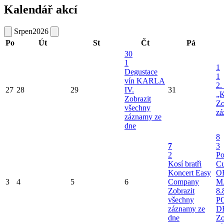
Kalendář akcí
Srpen
2026
Po
Út
St
Čt
Pá
30
1
1
Degustace
1
vín KARLA
2.
27
28
29
IV.
31
„K
Zobrazit
Zo
všechny
zá
záznamy ze
dne
8
7
3
2
Po
Kosí bratři
Cu
Koncert Easy
O
3
4
5
6
Company
M
Zobrazit
8.
všechny
P
záznamy ze
D
dne
Zo