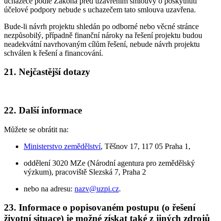
uchazeče podle Zákona před uzavřením smlouvy o poskytnutí
účelové podpory nebude s uchazečem tato smlouva uzavřena.
Bude-li návrh projektu shledán po odborné nebo věcné stránce
nezpůsobilý, případně finanční nároky na řešení projektu budou
neadekvátní navrhovaným cílům řešení, nebude návrh projektu
schválen k řešení a financování.
21. Nejčastější dotazy
22. Další informace
Můžete se obrátit na:
Ministerstvo zemědělství
, Těšnov 17, 117 05 Praha 1,
oddělení 3020 MZe (Národní agentura pro zemědělský
výzkum), pracoviště Slezská 7, Praha 2
nebo na adresu:
nazv@uzpi.cz
.
23. Informace o popisovaném postupu (o řešení
životní situace) je možné získat také z jiných zdrojů