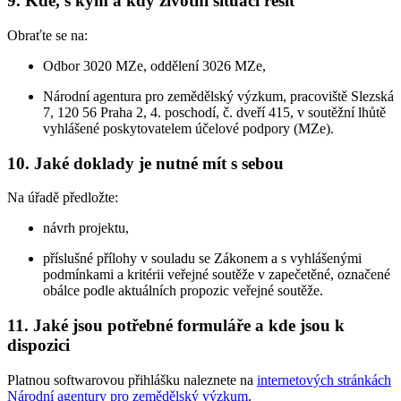
9. Kde, s kým a kdy životní situaci řešit
Obraťte se na:
Odbor 3020 MZe, oddělení 3026 MZe,
Národní agentura pro zemědělský výzkum, pracoviště Slezská
7, 120 56 Praha 2, 4. poschodí, č. dveří 415, v soutěžní lhůtě
vyhlášené poskytovatelem účelové podpory (MZe).
10. Jaké doklady je nutné mít s sebou
Na úřadě předložte:
návrh projektu,
příslušné přílohy v souladu se Zákonem a s vyhlášenými
podmínkami a kritérii veřejné soutěže v zapečetěné, označené
obálce podle aktuálních propozic veřejné soutěže.
11. Jaké jsou potřebné formuláře a kde jsou k
dispozici
Platnou softwarovou přihlášku naleznete na
internetových stránkách
Národní agentury pro zemědělský výzkum
.