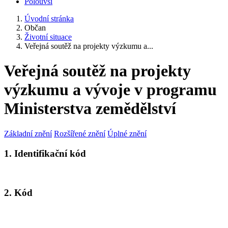
Polouvsí
Úvodní stránka
Občan
Životní situace
Veřejná soutěž na projekty výzkumu a...
Veřejná soutěž na projekty
výzkumu a vývoje v programu
Ministerstva zemědělství
Základní znění
Rozšířené znění
Úplné znění
1. Identifikační kód
2. Kód