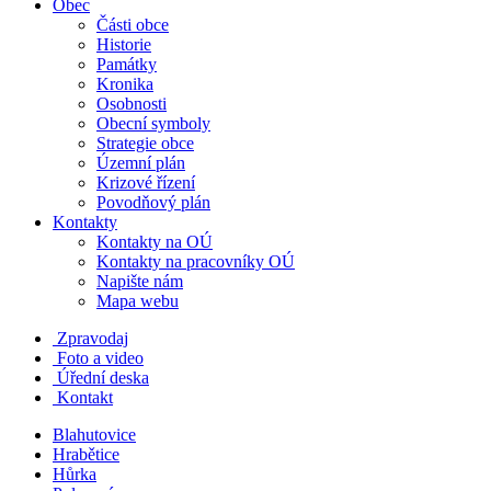
Obec
Části obce
Historie
Památky
Kronika
Osobnosti
Obecní symboly
Strategie obce
Územní plán
Krizové řízení
Povodňový plán
Kontakty
Kontakty na OÚ
Kontakty na pracovníky OÚ
Napište nám
Mapa webu
Zpravodaj
Foto a video
Úřední deska
Kontakt
Blahutovice
Hrabětice
Hůrka