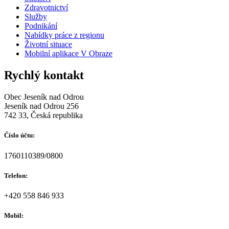
Zdravotnictví
Služby
Podnikání
Nabídky práce z regionu
Životní situace
Mobilní aplikace V Obraze
Rychlý kontakt
Obec Jeseník nad Odrou
Jeseník nad Odrou 256
742 33, Česká republika
Číslo účtu:
1760110389/0800
Telefon:
+420 558 846 933
Mobil: