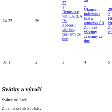
28
27
1
1
Ukončení
29
Degustace
prázdnin s
2
vín KARLA
IZS a
H
24
25
26
IV.
armádou ČR
N
Zobrazit
Zobrazit
Zo
všechny
všechny
zá
záznamy ze
záznamy ze
dne
dne
31
1
2
3
4
5
Svátky a výročí
Svátek má
Lada
Zítra má svátek
Soběslav