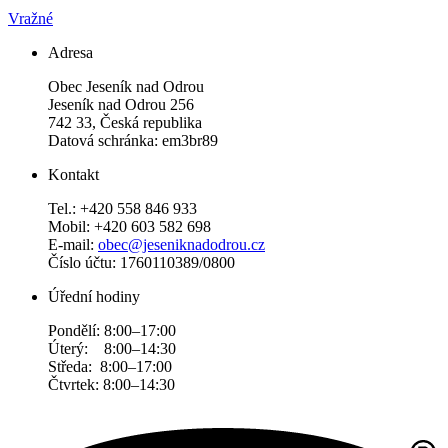
Vražné
Adresa
Obec Jeseník nad Odrou
Jeseník nad Odrou 256
742 33, Česká republika
Datová schránka: em3br89
Kontakt
Tel.: +420 558 846 933
Mobil: +420 603 582 698
E-mail:
obec@jeseniknadodrou.cz
Číslo účtu: 1760110389/0800
Úřední hodiny
Pondělí: 8:00–17:00
Úterý: 8:00–14:30
Středa: 8:00–17:00
Čtvrtek: 8:00–14:30