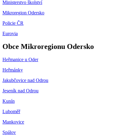
Ministerstvo školství
Mikroregion Odersko
Policie ČR
Eurovia
Obce Mikroregionu Odersko
Heřmanice u Oder
Heřmánky
Jakubčovice nad Odrou
Jeseník nad Odrou
Kunín
Luboměř
Mankovice
Spálov