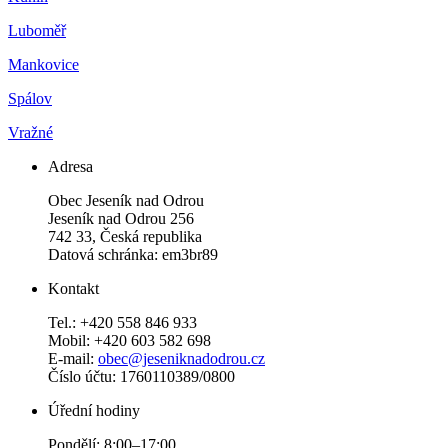
Luboměř
Mankovice
Spálov
Vražné
Adresa
Obec Jeseník nad Odrou
Jeseník nad Odrou 256
742 33, Česká republika
Datová schránka: em3br89
Kontakt
Tel.: +420 558 846 933
Mobil: +420 603 582 698
E-mail:
obec@jeseniknadodrou.cz
Číslo účtu: 1760110389/0800
Úřední hodiny
Pondělí: 8:00–17:00