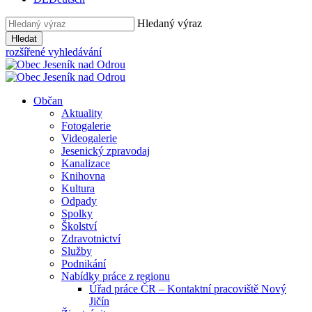
Hledaný výraz
Hledat
rozšířené vyhledávání
Občan
Aktuality
Fotogalerie
Videogalerie
Jesenický zpravodaj
Kanalizace
Knihovna
Kultura
Odpady
Spolky
Školství
Zdravotnictví
Služby
Podnikání
Nabídky práce z regionu
Úřad práce ČR – Kontaktní pracoviště Nový
Jičín