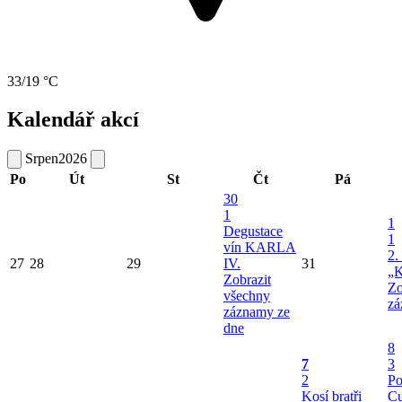
33/19 °C
Kalendář akcí
Srpen
2026
Po
Út
St
Čt
Pá
30
1
1
Degustace
1
vín KARLA
2.
27
28
29
IV.
31
„K
Zobrazit
Zo
všechny
zá
záznamy ze
dne
8
7
3
2
Po
Kosí bratři
Cu