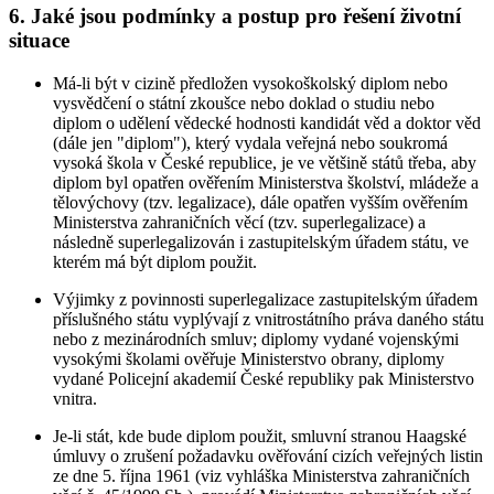
6. Jaké jsou podmínky a postup pro řešení životní
situace
Má-li být v cizině předložen vysokoškolský diplom nebo
vysvědčení o státní zkoušce nebo doklad o studiu nebo
diplom o udělení vědecké hodnosti kandidát věd a doktor věd
(dále jen "diplom"), který vydala veřejná nebo soukromá
vysoká škola v České republice, je ve většině států třeba, aby
diplom byl opatřen ověřením Ministerstva školství, mládeže a
tělovýchovy (tzv. legalizace), dále opatřen vyšším ověřením
Ministerstva zahraničních věcí (tzv. superlegalizace) a
následně superlegalizován i zastupitelským úřadem státu, ve
kterém má být diplom použit.
Výjimky z povinnosti superlegalizace zastupitelským úřadem
příslušného státu vyplývají z vnitrostátního práva daného státu
nebo z mezinárodních smluv; diplomy vydané vojenskými
vysokými školami ověřuje Ministerstvo obrany, diplomy
vydané Policejní akademií České republiky pak Ministerstvo
vnitra.
Je-li stát, kde bude diplom použit, smluvní stranou Haagské
úmluvy o zrušení požadavku ověřování cizích veřejných listin
ze dne 5. října 1961 (viz vyhláška Ministerstva zahraničních