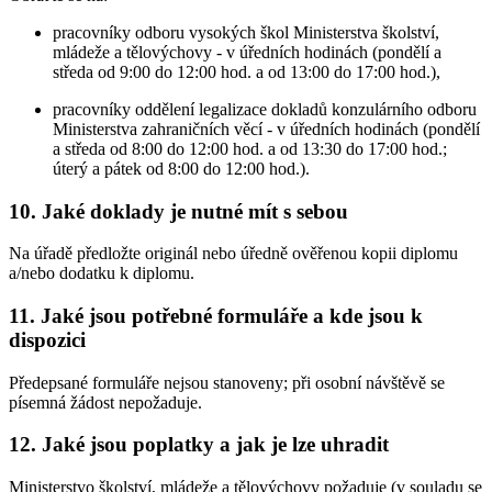
pracovníky odboru vysokých škol Ministerstva školství,
mládeže a tělovýchovy - v úředních hodinách (pondělí a
středa od 9:00 do 12:00 hod. a od 13:00 do 17:00 hod.),
pracovníky oddělení legalizace dokladů konzulárního odboru
Ministerstva zahraničních věcí - v úředních hodinách (pondělí
a středa od 8:00 do 12:00 hod. a od 13:30 do 17:00 hod.;
úterý a pátek od 8:00 do 12:00 hod.).
10. Jaké doklady je nutné mít s sebou
Na úřadě předložte originál nebo úředně ověřenou kopii diplomu
a/nebo dodatku k diplomu.
11. Jaké jsou potřebné formuláře a kde jsou k
dispozici
Předepsané formuláře nejsou stanoveny; při osobní návštěvě se
písemná žádost nepožaduje.
12. Jaké jsou poplatky a jak je lze uhradit
Ministerstvo školství, mládeže a tělovýchovy požaduje (v souladu se