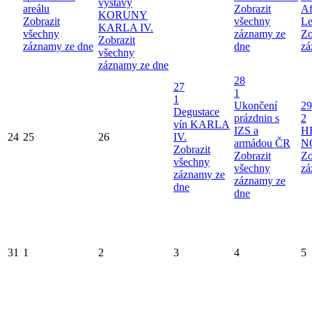
výstavy
areálu
Zobrazit
Af
KORUNY
Zobrazit
všechny
Le
KARLA IV.
všechny
záznamy ze
Zo
Zobrazit
záznamy ze dne
dne
zá
všechny
záznamy ze dne
28
27
1
1
Ukončení
29
Degustace
prázdnin s
2
vín KARLA
IZS a
H
24
25
26
IV.
armádou ČR
N
Zobrazit
Zobrazit
Zo
všechny
všechny
zá
záznamy ze
záznamy ze
dne
dne
31
1
2
3
4
5