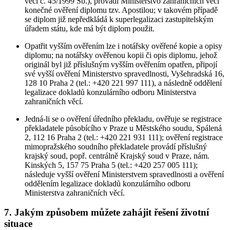
věcí č. 45/1999 Sb.), provádí Ministerstvo zahraničních věcí
konečné ověření diplomu tzv. Apostilou; v takovém případě
se diplom již nepředkládá k superlegalizaci zastupitelským
úřadem státu, kde má být diplom použit.
Opatřit vyšším ověřením lze i notářsky ověřené kopie a opisy
diplomu; na notářsky ověřenou kopii či opis diplomu, jehož
originál byl již příslušným vyšším ověřením opatřen, připojí
své vyšší ověření Ministerstvo spravedlnosti, Vyšehradská 16,
128 10 Praha 2 (tel.: +420 221 997 111), a následně oddělení
legalizace dokladů konzulárního odboru Ministerstva
zahraničních věcí.
Jedná-li se o ověření úředního překladu, ověřuje se registrace
překladatele působícího v Praze u Městského soudu, Spálená
2, 112 16 Praha 2 (tel.: +420 221 931 111); ověření registrace
mimopražského soudního překladatele provádí příslušný
krajský soud, popř. centrálně Krajský soud v Praze, nám.
Kinských 5, 157 75 Praha 5 (tel.: +420 257 005 111);
následuje vyšší ověření Ministerstvem spravedlnosti a ověření
oddělením legalizace dokladů konzulárního odboru
Ministerstva zahraničních věcí.
7. Jakým způsobem můžete zahájit řešení životní
situace