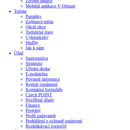
Životní situace
Mobilní aplikace V Obraze
Turista
Památky
Zajímavá místa
Okolí obce
Turistické trasy
Cyklostezky
Služby
Jak k nám
Úřad
Samospráva
Struktura
Úřední deska
E-podatelna
Povinné informace
Registr oznámení
Kontaktní formuláře
Czech POINT
Pověřené úřady
Finance
Projekty
Profil zadavatele
Prohlášení o ochraně soukromí
Rozklikávací rozpočet