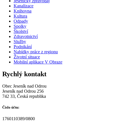
Jesenický zpravodaj
Kanalizace
Knihovna
Kultura
Odpady
Spolky
Školství
Zdravotnictví
Služby
Podnikání
Nabídky práce z regionu
Životní situace
Mobilní aplikace V Obraze
Rychlý kontakt
Obec Jeseník nad Odrou
Jeseník nad Odrou 256
742 33, Česká republika
Číslo účtu:
1760110389/0800