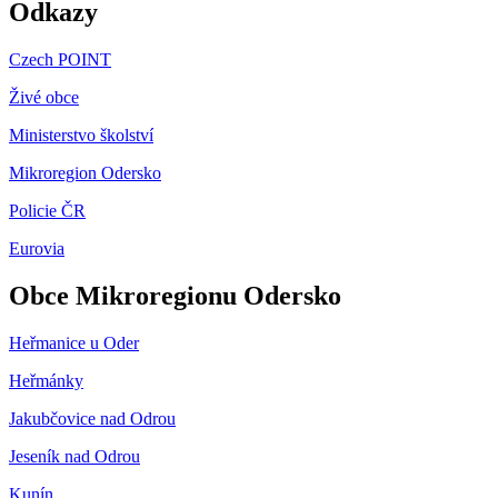
Odkazy
Czech POINT
Živé obce
Ministerstvo školství
Mikroregion Odersko
Policie ČR
Eurovia
Obce Mikroregionu Odersko
Heřmanice u Oder
Heřmánky
Jakubčovice nad Odrou
Jeseník nad Odrou
Kunín