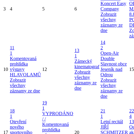
Koncert Easy
O
3
4
5
6
Company
M
Zobrazit
8.
všechny
P
záznamy ze
D
dne
Zo
zá
14
11
2
13
1
Open-Air
1
Komentovaná
Double
Zámecký
prohlídka
Slavnost obce
kinematograf
10
výstavy
12
Jeseník nad
15
Zobrazit
HLAVOLAMŮ
Odrou
všechny
Zobrazit
Zobrazit
záznamy ze
všechny
všechny
dne
záznamy ze dne
záznamy ze
dne
19
1
18
21
22
VYPRODÁNO
1
1
4
/ /
Otevření
Letní recitál
13
Komentovaná
nového
JIŘÍ
Od
prohlídka
17
sportovního
20
SCHMITZER
ak