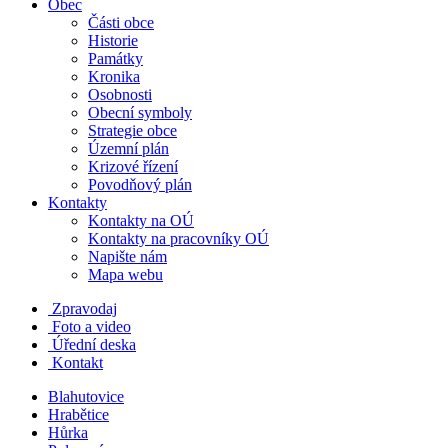
Obec
Části obce
Historie
Památky
Kronika
Osobnosti
Obecní symboly
Strategie obce
Územní plán
Krizové řízení
Povodňový plán
Kontakty
Kontakty na OÚ
Kontakty na pracovníky OÚ
Napište nám
Mapa webu
Zpravodaj
Foto a video
Úřední deska
Kontakt
Blahutovice
Hrabětice
Hůrka