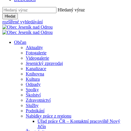
Hledaný výraz
Hledat
rozšířené vyhledávání
Občan
Aktuality
Fotogalerie
Videogalerie
Jesenický zpravodaj
Kanalizace
Knihovna
Kultura
Odpady
Spolky
Školství
Zdravotnictví
Služby
Podnikání
Nabídky práce z regionu
Úřad práce ČR – Kontaktní pracoviště Nový
Jičín