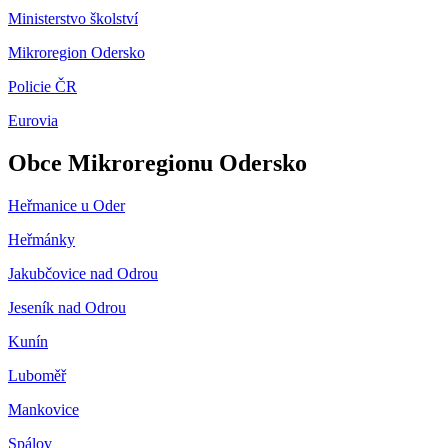
Ministerstvo školství
Mikroregion Odersko
Policie ČR
Eurovia
Obce Mikroregionu Odersko
Heřmanice u Oder
Heřmánky
Jakubčovice nad Odrou
Jeseník nad Odrou
Kunín
Luboměř
Mankovice
Spálov