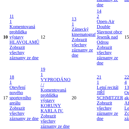
dne
14
11
2
13
1
Open-Air
1
Komentovaná
Double
Zámecký
prohlídka
Slavnost obce
kinematograf
10
výstavy
12
Jeseník nad
15
Zobrazit
HLAVOLAMŮ
Odrou
všechny
Zobrazit
Zobrazit
záznamy ze
všechny
všechny
dne
záznamy ze dne
záznamy ze
dne
19
1
18
21
22
VYPRODÁNO
1
1
4
/ /
Otevření
Letní recitál
13
Komentovaná
nového
JIŘÍ
Od
prohlídka
17
sportovního
20
SCHMITZER
ak
výstavy
areálu
Zobrazit
Af
KORUNY
Zobrazit
všechny
Le
KARLA IV.
všechny
záznamy ze
Zo
Zobrazit
záznamy ze dne
dne
zá
všechny
záznamy ze dne