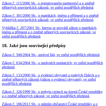
Zákon č. 115/2006 Sb., o registrovaném partnerství a o změně
některých souvisejících zákonů, ve znění pozdějších předpisů
Zákon č. 301/2000 Sb., o matrikách, jménu a příjmení a o změně
některých souvisejících zákonů, ve znění pozdějších předpisů
Vyhláška č. 207/2001 Sb., kterou se provádí zákon o matrikách,
jménu a příjmení a o změně některých souvisejících zákonů, ve
znění pozdějších předpisů
18. Jaké jsou související předpisy
Zákon č. 500/2004 Sb., správní řád, ve znění pozdějších předpisů
Zákon č. 634/2004 Sb., o správních poplatcích, ve znění pozdějších
předpisů
Zákon č. 133/2000 Sb., o evidenci obyvatel a rodných číslech a o
změně některých zákonů (zákon o evidenci obyvatel), ve znění
pozdějších předpisů
Zákon č. 326/1999 Sb., o pobytu cizinců na území České republiky
a o změně některých zákonů, ve znění pozdějších předpisů
Zákon č. 186/2013 Sb., o státním občanství České republiky a o