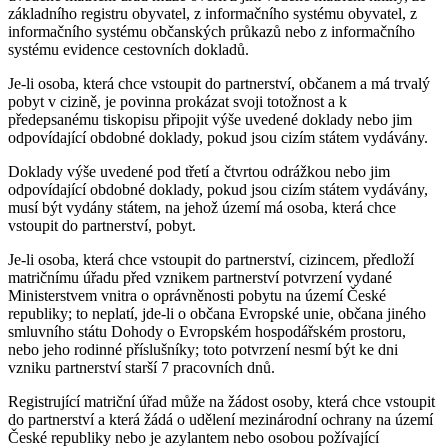
základního registru obyvatel, z informačního systému obyvatel, z
informačního systému občanských průkazů nebo z informačního
systému evidence cestovních dokladů.
Je-li osoba, která chce vstoupit do partnerství, občanem a má trvalý
pobyt v cizině, je povinna prokázat svoji totožnost a k
předepsanému tiskopisu připojit výše uvedené doklady nebo jim
odpovídající obdobné doklady, pokud jsou cizím státem vydávány.
Doklady výše uvedené pod třetí a čtvrtou odrážkou nebo jim
odpovídající obdobné doklady, pokud jsou cizím státem vydávány,
musí být vydány státem, na jehož území má osoba, která chce
vstoupit do partnerství, pobyt.
Je-li osoba, která chce vstoupit do partnerství, cizincem, předloží
matričnímu úřadu před vznikem partnerství potvrzení vydané
Ministerstvem vnitra o oprávněnosti pobytu na území České
republiky; to neplatí, jde-li o občana Evropské unie, občana jiného
smluvního státu Dohody o Evropském hospodářském prostoru,
nebo jeho rodinné příslušníky; toto potvrzení nesmí být ke dni
vzniku partnerství starší 7 pracovních dnů.
Registrující matriční úřad může na žádost osoby, která chce vstoupit
do partnerství a která žádá o udělení mezinárodní ochrany na území
České republiky nebo je azylantem nebo osobou požívající