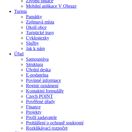
Životní situace
Mobilní aplikace V Obraze
Turista
Památky
Zajímavá místa
Okolí obce
Turistické trasy
Cyklostezky
Služby
Jak k nám
Úřad
Samospráva
Struktura
Úřední deska
E-podatelna
Povinné informace
Registr oznámení
Kontaktní formuláře
Czech POINT
Pověřené úřady
Finance
Projekty
Profil zadavatele
Prohlášení o ochraně soukromí
Rozklikávací rozpočet