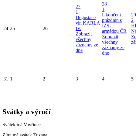
28
27
1
1
Ukončení
29
Degustace
prázdnin s
2
vín KARLA
IZS a
H
24
25
26
IV.
armádou ČR
N
Zobrazit
Zobrazit
Zo
všechny
všechny
zá
záznamy ze
záznamy ze
dne
dne
31
1
2
3
4
5
Svátky a výročí
Svátek má
Vavřinec
Zítra má svátek
Zuzana