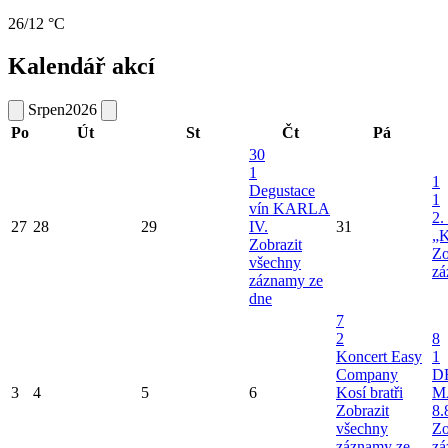
26/12 °C
Kalendář akcí
Srpen
2026
Po
Út
St
Čt
Pá
30
1
1
Degustace
1
vín KARLA
2.
27
28
29
IV.
31
„K
Zobrazit
Zo
všechny
zá
záznamy ze
dne
7
2
8
Koncert Easy
1
Company
D
3
4
5
6
Kosí bratři
M
Zobrazit
8.
všechny
Zo
záznamy ze
zá