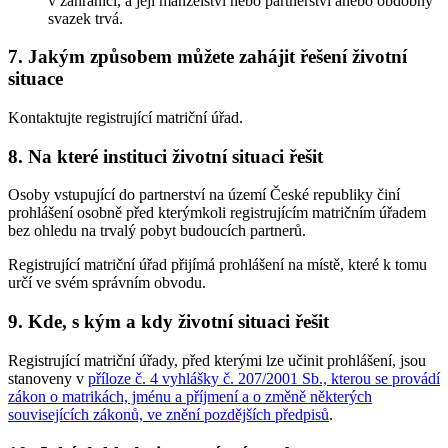
v zahraničí, a její manželství nebo partnerství anebo obdobný
svazek trvá.
7. Jakým způsobem můžete zahájit řešení životní
situace
Kontaktujte registrující matriční úřad.
8. Na které instituci životní situaci řešit
Osoby vstupující do partnerství na území České republiky činí
prohlášení osobně před kterýmkoli registrujícím matričním úřadem
bez ohledu na trvalý pobyt budoucích partnerů.
Registrující matriční úřad přijímá prohlášení na místě, které k tomu
určí ve svém správním obvodu.
9. Kde, s kým a kdy životní situaci řešit
Registrující matriční úřady, před kterými lze učinit prohlášení, jsou
stanoveny v
příloze č. 4 vyhlášky č. 207/2001 Sb., kterou se provádí
zákon o matrikách, jménu a příjmení a o změně některých
souvisejících zákonů, ve znění pozdějších předpisů
.