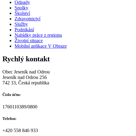
Odpady
Spolky
Školství
Zdravotnictví
Služby
Podnikání
Nabídky práce z regionu
Životní situace
Mobilní aplikace V Obraze
Rychlý kontakt
Obec Jeseník nad Odrou
Jeseník nad Odrou 256
742 33, Česká republika
Číslo účtu:
1760110389/0800
Telefon:
+420 558 846 933