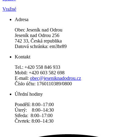
Vražné
Adresa
Obec Jeseník nad Odrou
Jeseník nad Odrou 256
742 33, Česká republika
Datová schránka: em3br89
Kontakt
Tel.: +420 558 846 933
Mobil: +420 603 582 698
E-mail:
obec@jeseniknadodrou.cz
Číslo účtu: 1760110389/0800
Úřední hodiny
Pondělí: 8:00–17:00
Úterý: 8:00–14:30
Středa: 8:00–17:00
Čtvrtek: 8:00–14:30