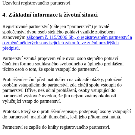
Uzavření registrovaného partnerství
4. Základní informace k životní situaci
Registrované partnerství (dále jen "partnerství") je trvalé
společenství dvou osob stejného pohlaví vzniklé způsobem
stanoveným
zákonem č. 115/2006 Sb., o registrovaném partnerství a
o změně některých souvisejících zákonů, ve znění pozdějších
předpisů
.
Partnerství vzniká projevem vůle dvou osob stejného pohlaví
činěným formou souhlasného svobodného a úplného prohlášení
těchto osob o tom, že spolu vstupují do partnerství.
Prohlášení se činí před matrikářem na základě otázky, položené
osobám vstupujícím do partnerství, zda chtějí spolu vstoupit do
partnerství. Dříve, než učiní prohlášení, osoby vstupující do
partnerství výslovně uvedou, že jim nejsou známy okolnosti
vylučující vstup do partnerství.
Protokol, který se o prohlášení sepisuje, podepisují osoby vstupující
do partnerství, matrikář, tlumočník, je-li jeho přítomnost nutná.
Partnerství se zapíše do knihy registrovaného partnerství.