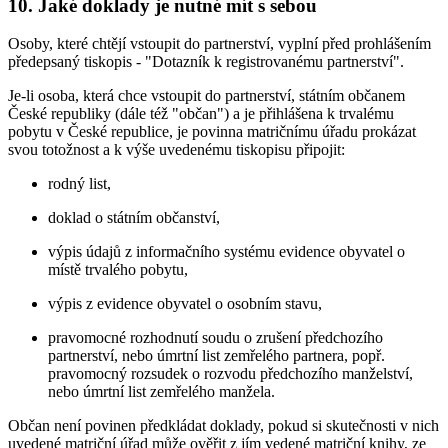
10. Jaké doklady je nutné mít s sebou
Osoby, které chtějí vstoupit do partnerství, vyplní před prohlášením
předepsaný tiskopis - "Dotazník k registrovanému partnerství".
Je-li osoba, která chce vstoupit do partnerství, státním občanem
České republiky (dále též "občan") a je přihlášena k trvalému
pobytu v České republice, je povinna matričnímu úřadu prokázat
svou totožnost a k výše uvedenému tiskopisu připojit:
rodný list,
doklad o státním občanství,
výpis údajů z informačního systému evidence obyvatel o
místě trvalého pobytu,
výpis z evidence obyvatel o osobním stavu,
pravomocné rozhodnutí soudu o zrušení předchozího
partnerství, nebo úmrtní list zemřelého partnera, popř.
pravomocný rozsudek o rozvodu předchozího manželství,
nebo úmrtní list zemřelého manžela.
Občan není povinen předkládat doklady, pokud si skutečnosti v nich
uvedené matriční úřad může ověřit z jím vedené matriční knihy, ze