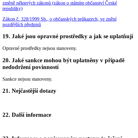
změně některých zákonů (zákon o státním občanství České
republiky)
Zákon č. 328/1999 Sb., o občanských průkazech, ve znění
pozdějších předpisů
19. Jaké jsou opravné prostředky a jak se uplatňují
Opravné prostředky nejsou stanoveny.
20. Jaké sankce mohou být uplatněny v případě
nedodržení povinností
Sankce nejsou stanoveny.
21. Nejčastější dotazy
22. Další informace