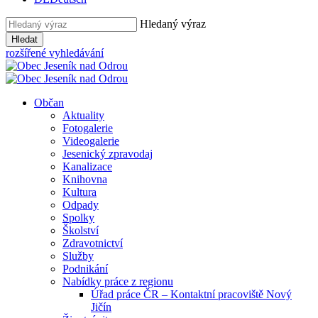
Hledaný výraz
Hledat
rozšířené vyhledávání
Občan
Aktuality
Fotogalerie
Videogalerie
Jesenický zpravodaj
Kanalizace
Knihovna
Kultura
Odpady
Spolky
Školství
Zdravotnictví
Služby
Podnikání
Nabídky práce z regionu
Úřad práce ČR – Kontaktní pracoviště Nový
Jičín