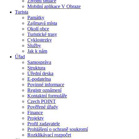
Životní situace
Mobilní aplikace V Obraze
Turista
Památky
Zajímavá místa
Okolí obce
Turistické trasy
Cyklostezky
Služby
Jak k nám
Úřad
Samospráva
Struktura
Úřední deska
E-podatelna
Povinné informace
Registr oznámení
Kontaktní formuláře
Czech POINT
Pověřené úřady
Finance
Projekty
Profil zadavatele
Prohlášení o ochraně soukromí
Rozklikávací rozpočet