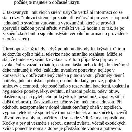
požádejte majitele o dočasné ukrytí.
U takzvaných "mluvících sirén" uslyšíte verbální informaci co se
stalo (tzv. "mluvící sirénu" poznáte při ověřování provozuschopnosti
jednotného systému varování a vyrozumění, které se provádí
zpravidla každou první středu v měsíci ve 12 hodin a to tak, že po
zaznění zkušebního signálu uslyšíte verbální informaci o prováděné
zkoušce sirén).
Úkryt opusťte až tehdy, když pominou důvody k ukrývání. O tom
se dozvíte opět z rádia, televize nebo místního rozhlasu. Může se
stát, že budete vyzváni k evakuaci. V tom případě si připravte
evakuační zavazadlo (batoh, cestovní tašku nebo kufr), do kterého si
dejte nejnutnější věci (základní trvanlivé potraviny, nejlépe v
konzervách, dobře zabalený chléb a pitnou vodu, předměty denní
potřeby, jídelní misku a příbor, osobní doklady, peníze, pojistné
smlouvy a cennosti, přenosné rádio s rezervními bateriemi, toaletní a
hygienické potřeby, léky, svítilnu, náhradní prádlo, oděv, obuv,
pláštěnku, spací pytel nebo přikrývku, kapesní nůž, zápalky, šití a
další drobnosti). Zavazadlo označte svým jménem a adresou. Při
odchodu nezapomeňte v domě uhasit otevřený oheň v topidlech,
vypnout elektrické spotřebiče (mimo ledniček a mrazniček), uzavřít
přívod vody a plynu, ověřit zda i sousedé vědí, že mají opustit byt.
Kočky a psy si vezměte s sebou, ostatní zvířata, včetně exotických
zvířat, ponechte doma a dobře je předzásobte vodou a potravou.