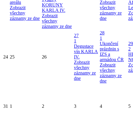
areálu
Zobrazit
Af
KORUNY
Zobrazit
všechny
Le
KARLA IV.
všechny
záznamy ze
Zo
Zobrazit
záznamy ze dne
dne
zá
všechny
záznamy ze dne
28
27
1
1
Ukončení
29
Degustace
prázdnin s
2
vín KARLA
IZS a
H
24
25
26
IV.
armádou ČR
N
Zobrazit
Zobrazit
Zo
všechny
všechny
zá
záznamy ze
záznamy ze
dne
dne
31
1
2
3
4
5