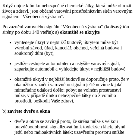
Když dojde k úniku nebezpečné chemické látky, která může ohrozit
život a zdraví, jsou občané varováni prostřednictvím sirén varovným
signálem "Všeobecná výstraha".
Po zaznění varovného signálu "Všeobecná výstraha" (kolísavý tón
sirény po dobu 140 vteřin): a)
okamžitě se ukryjte
vyhledejte úkryt v nejbližší budově; úkrytem může být
výrobní závod, úřad, kancelář, obchod, veřejná budova i
soukromý dům (byt),
jestliže cestujete automobilem a uslyšíte varovný signál,
zaparkujte automobil a vyhledejte úkryt v nejbližší budově,
okamžité ukrytí v nejbližší budově se doporučuje proto, že v
okamžiku zaznění varovného signálu ještě nevíme k jaké
mimořádné události došlo; pobyt na volném prostranství
může, v případě úniku nebezpečné látky do životního
prostředí, poškodit Vaše zdraví,
b)
zavřete dveře a okna
dveře a okna se zavírají proto, že siréna může s velkou
pravděpodobností signalizovat únik toxických látek, plynů,
jedů nebo radioaktivních látek; uzavřením prostoru snížíte