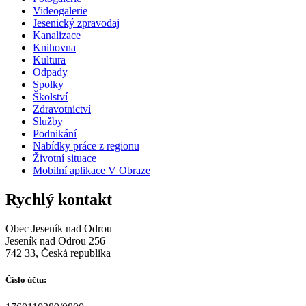
Videogalerie
Jesenický zpravodaj
Kanalizace
Knihovna
Kultura
Odpady
Spolky
Školství
Zdravotnictví
Služby
Podnikání
Nabídky práce z regionu
Životní situace
Mobilní aplikace V Obraze
Rychlý kontakt
Obec Jeseník nad Odrou
Jeseník nad Odrou 256
742 33, Česká republika
Číslo účtu: