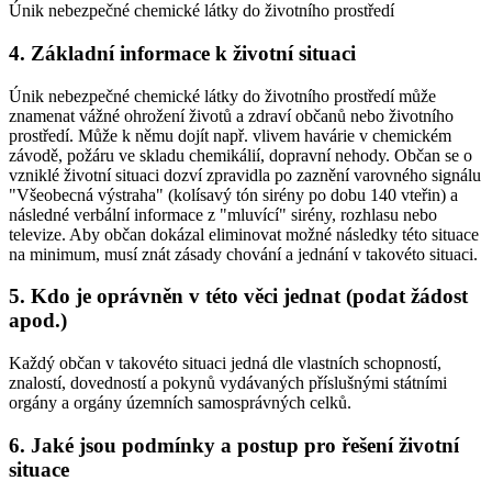
Únik nebezpečné chemické látky do životního prostředí
4. Základní informace k životní situaci
Únik nebezpečné chemické látky do životního prostředí může
znamenat vážné ohrožení životů a zdraví občanů nebo životního
prostředí. Může k němu dojít např. vlivem havárie v chemickém
závodě, požáru ve skladu chemikálií, dopravní nehody. Občan se o
vzniklé životní situaci dozví zpravidla po zaznění varovného signálu
"Všeobecná výstraha" (kolísavý tón sirény po dobu 140 vteřin) a
následné verbální informace z "mluvící" sirény, rozhlasu nebo
televize. Aby občan dokázal eliminovat možné následky této situace
na minimum, musí znát zásady chování a jednání v takovéto situaci.
5. Kdo je oprávněn v této věci jednat (podat žádost
apod.)
Každý občan v takovéto situaci jedná dle vlastních schopností,
znalostí, dovedností a pokynů vydávaných příslušnými státními
orgány a orgány územních samosprávných celků.
6. Jaké jsou podmínky a postup pro řešení životní
situace