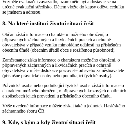
Vezměte evakuační zavazadlo, uzamkněte byt a dostavte se na
určené evakuační středisko. Dětem vložte do kapsy oděvu cedulku
se jménem a adresou.
8. Na které instituci životní situaci řešit
Občan získá informace o charakteru možného ohrožení, o
připravených záchranných a likvidačních pracích a ochraně
obyvatelstva v případě vzniku mimořádné události na příslušném
obecním úřadě (obecním úřadě obce s rozšířenou působností).
Zaměstnanec získá informace o charakteru možného ohrožení, o
připravených záchranných a likvidačních pracích a ochraně
obyvatelstva v místě dislokace pracoviště od svého zaměstnavatele
(příslušné právnické osoby nebo podnikající fyzické osoby).
Právnická osoba nebo podnikající fyzická osoba získá informace o
charakteru možného ohrožení, o připravených krizových opatřeních
a způsobech jejich provedení u příslušného obecního úřadu.
Výše uvedené informace můžete získat také u jednotek Hasičského
záchranného sboru ČR.
9. Kde, s kým a kdy životní situaci řešit