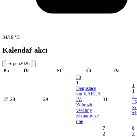
34/19 °C
Kalendář akcí
Srpen
2026
Po
Út
St
Čt
Pá
30
1
1
Degustace
1
vín KARLA
2.
27
28
29
IV.
31
„K
Zobrazit
Zo
všechny
zá
záznamy ze
dne
7
8
2
3