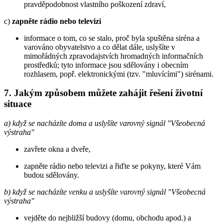
pravděpodobnost vlastního poškození zdraví,
c)
zapněte rádio nebo televizi
informace o tom, co se stalo, proč byla spuštěna siréna a
varováno obyvatelstvo a co dělat dále, uslyšíte v
mimořádných zpravodajstvích hromadných informačních
prostředků; tyto informace jsou sdělovány i obecním
rozhlasem, popř. elektronickými (tzv. "mluvícími") sirénami.
7. Jakým způsobem můžete zahájit řešení životní
situace
a) když se nacházíte doma a uslyšíte varovný signál "Všeobecná
výstraha"
zavřete okna a dveře,
zapněte rádio nebo televizi a řiďte se pokyny, které Vám
budou sdělovány.
b) když se nacházíte venku a uslyšíte varovný signál "Všeobecná
výstraha"
vejděte do nejbližší budovy (domu, obchodu apod.) a