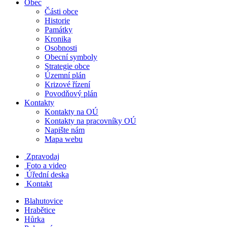
Obec
Části obce
Historie
Památky
Kronika
Osobnosti
Obecní symboly
Strategie obce
Územní plán
Krizové řízení
Povodňový plán
Kontakty
Kontakty na OÚ
Kontakty na pracovníky OÚ
Napište nám
Mapa webu
Zpravodaj
Foto a video
Úřední deska
Kontakt
Blahutovice
Hrabětice
Hůrka