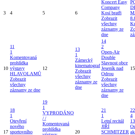
Koncert Easy
P
Company
D
3
4
5
6
Kosí bratři
M
Zobrazit
8.
všechny
Ku
záznamy ze
Zo
dne
zá
14
11
2
13
1
Open-Air
1
Komentovaná
Double
Zámecký
prohlídka
Slavnost obce
kinematograf
10
výstavy
12
Jeseník nad
15
Zobrazit
HLAVOLAMŮ
Odrou
všechny
Zobrazit
Zobrazit
záznamy ze
všechny
všechny
dne
záznamy ze dne
záznamy ze
dne
19
1
18
21
22
VYPRODÁNO
1
1
4
/ /
Otevření
Letní recitál
13
Komentovaná
nového
JIŘÍ
Od
prohlídka
17
sportovního
20
SCHMITZER
ak
výstavy