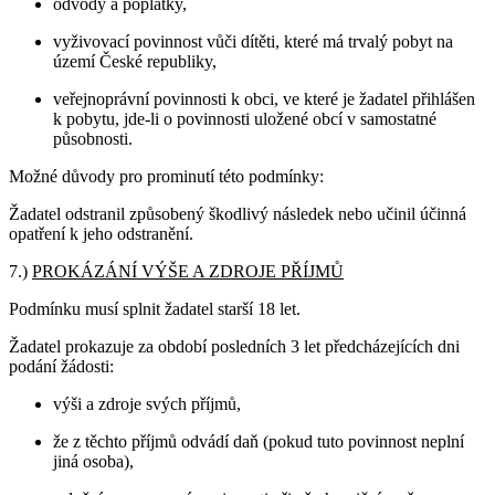
odvody a poplatky,
vyživovací povinnost vůči dítěti, které má trvalý pobyt na
území České republiky,
veřejnoprávní povinnosti k obci, ve které je žadatel přihlášen
k pobytu, jde-li o povinnosti uložené obcí v samostatné
působnosti.
Možné důvody pro prominutí této podmínky:
Žadatel odstranil způsobený škodlivý následek nebo učinil účinná
opatření k jeho odstranění.
7.)
PROKÁZÁNÍ VÝŠE A ZDROJE PŘÍJMŮ
Podmínku musí splnit žadatel starší 18 let.
Žadatel prokazuje za období posledních 3 let předcházejících dni
podání žádosti:
výši a zdroje svých příjmů,
že z těchto příjmů odvádí daň (pokud tuto povinnost neplní
jiná osoba),