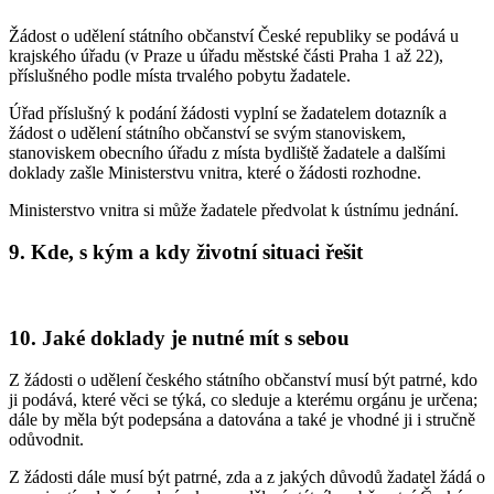
Žádost o udělení státního občanství České republiky se podává u
krajského úřadu (v Praze u úřadu městské části Praha 1 až 22),
příslušného podle místa trvalého pobytu žadatele.
Úřad příslušný k podání žádosti vyplní se žadatelem dotazník a
žádost o udělení státního občanství se svým stanoviskem,
stanoviskem obecního úřadu z místa bydliště žadatele a dalšími
doklady zašle Ministerstvu vnitra, které o žádosti rozhodne.
Ministerstvo vnitra si může žadatele předvolat k ústnímu jednání.
9. Kde, s kým a kdy životní situaci řešit
10. Jaké doklady je nutné mít s sebou
Z žádosti o udělení českého státního občanství musí být patrné, kdo
ji podává, které věci se týká, co sleduje a kterému orgánu je určena;
dále by měla být podepsána a datována a také je vhodné ji i stručně
odůvodnit.
Z žádosti dále musí být patrné, zda a z jakých důvodů žadatel žádá o