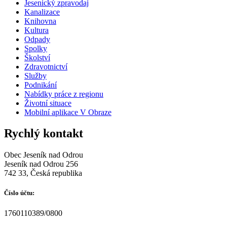
Jesenický zpravodaj
Kanalizace
Knihovna
Kultura
Odpady
Spolky
Školství
Zdravotnictví
Služby
Podnikání
Nabídky práce z regionu
Životní situace
Mobilní aplikace V Obraze
Rychlý kontakt
Obec Jeseník nad Odrou
Jeseník nad Odrou 256
742 33, Česká republika
Číslo účtu:
1760110389/0800