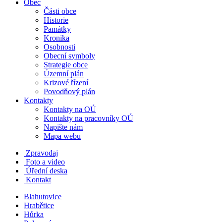
Obec
Části obce
Historie
Památky
Kronika
Osobnosti
Obecní symboly
Strategie obce
Územní plán
Krizové řízení
Povodňový plán
Kontakty
Kontakty na OÚ
Kontakty na pracovníky OÚ
Napište nám
Mapa webu
Zpravodaj
Foto a video
Úřední deska
Kontakt
Blahutovice
Hrabětice
Hůrka