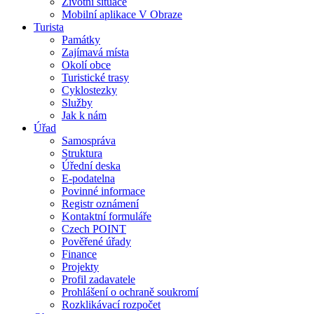
Životní situace
Mobilní aplikace V Obraze
Turista
Památky
Zajímavá místa
Okolí obce
Turistické trasy
Cyklostezky
Služby
Jak k nám
Úřad
Samospráva
Struktura
Úřední deska
E-podatelna
Povinné informace
Registr oznámení
Kontaktní formuláře
Czech POINT
Pověřené úřady
Finance
Projekty
Profil zadavatele
Prohlášení o ochraně soukromí
Rozklikávací rozpočet