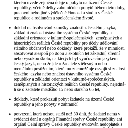
kterém uvede zejména údaje o pobytu na území České
republiky, včetně délky zahraničních pobytů během této doby,
pracovní nebo jiné výdělečné činnosti a studiu v České
republice a rodinném a společenském životě,
doklad o absolvování zkoušky znalosti z českého jazyka,
základní znalosti ústavního systému České republiky a
základní orientace v kulturně-společenských, zeměpisných a
historických reáliích České republiky pro účely udělování
státního občanství nebo doklady, které prokáží, že v minulosti
absolvoval alespoň po dobu 3 školních let základní, střední
nebo vysokou školu, na kterých byl vyučovacím jazykem
český jazyk, nebo že jde o žadatele s tělesným nebo
mentálním postižením, které mu znemožňuje osvojit si znalost
českého jazyka nebo znalost ústavního systému České
republiky a základní orientaci v kulturně-společenských,
zeměpisných a historických reáliích České republiky, nejedná-
li se o žadatele mladšího 15 nebo staršího 65 let,
doklady, které prokazují pobyt žadatele na území České
republiky a jeho pobyty v zahraničí,
potvrzení, která nejsou starší než 30 dnů, že žadatel nemá v
evidenci daní u orgánů Finanční správy České republiky ani
orgánů Celní správy České republiky evidován nedoplatek s