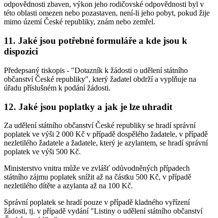
odpovědnosti zbaven, výkon jeho rodičovské odpovědnosti byl v
této oblasti omezen nebo pozastaven, není-li jeho pobyt, pokud žije
mimo území České republiky, znám nebo zemřel.
11. Jaké jsou potřebné formuláře a kde jsou k
dispozici
Předepsaný tiskopis - "Dotazník k žádosti o udělení státního
občanství České republiky", který žadatel obdrží a vyplňuje na
úřadu příslušném k podání žádosti.
12. Jaké jsou poplatky a jak je lze uhradit
Za udělení státního občanství České republiky se hradí správní
poplatek ve výši 2 000 Kč v případě dospělého žadatele, v případě
nezletilého žadatele a žadatele, který je azylantem, se hradí správní
poplatek ve výši 500 Kč.
Ministerstvo vnitra může ve zvlášť odůvodněných případech
státního zájmu poplatek snížit až na částku 500 Kč, v případě
nezletilého dítěte a azylanta až na 100 Kč.
Správní poplatek se hradí pouze v případě kladného vyřízení
žádosti, tj. v případě vydání "Listiny o udělení státního občanství