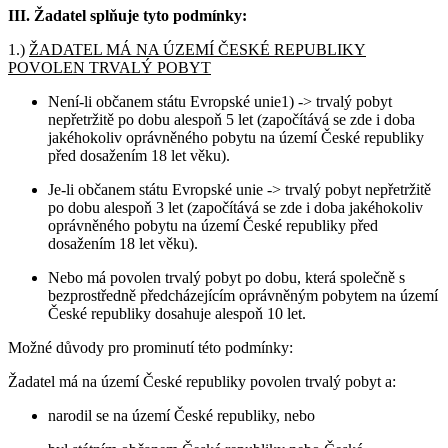
III. Žadatel splňuje tyto podmínky:
1.)
ŽADATEL MÁ NA ÚZEMÍ ČESKÉ REPUBLIKY
POVOLEN TRVALÝ POBYT
Není-li občanem státu Evropské unie1) -> trvalý pobyt
nepřetržitě po dobu alespoň 5 let (započítává se zde i doba
jakéhokoliv oprávněného pobytu na území České republiky
před dosažením 18 let věku).
Je-li občanem státu Evropské unie -> trvalý pobyt nepřetržitě
po dobu alespoň 3 let (započítává se zde i doba jakéhokoliv
oprávněného pobytu na území České republiky před
dosažením 18 let věku).
Nebo má povolen trvalý pobyt po dobu, která společně s
bezprostředně předcházejícím oprávněným pobytem na území
České republiky dosahuje alespoň 10 let.
Možné důvody pro prominutí této podmínky:
Žadatel má na území České republiky povolen trvalý pobyt a:
narodil se na území České republiky, nebo