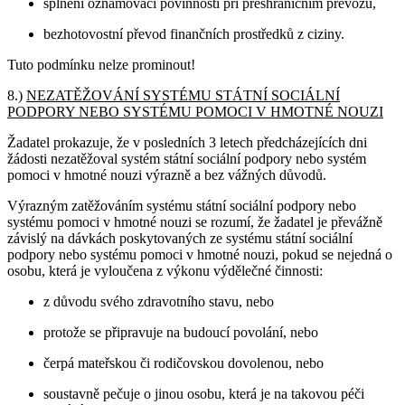
splnění oznamovací povinnosti při přeshraničním převozu,
bezhotovostní převod finančních prostředků z ciziny.
Tuto podmínku nelze prominout!
8.)
NEZATĚŽOVÁNÍ SYSTÉMU STÁTNÍ SOCIÁLNÍ
PODPORY NEBO SYSTÉMU POMOCI V HMOTNÉ NOUZI
Žadatel prokazuje, že v posledních 3 letech předcházejících dni
žádosti nezatěžoval systém státní sociální podpory nebo systém
pomoci v hmotné nouzi výrazně a bez vážných důvodů.
Výrazným zatěžováním systému státní sociální podpory nebo
systému pomoci v hmotné nouzi se rozumí, že žadatel je převážně
závislý na dávkách poskytovaných ze systému státní sociální
podpory nebo systému pomoci v hmotné nouzi, pokud se nejedná o
osobu, která je vyloučena z výkonu výdělečné činnosti:
z důvodu svého zdravotního stavu, nebo
protože se připravuje na budoucí povolání, nebo
čerpá mateřskou či rodičovskou dovolenou, nebo
soustavně pečuje o jinou osobu, která je na takovou péči