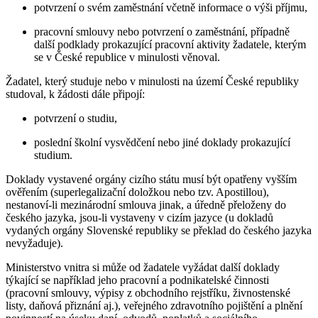
potvrzení o svém zaměstnání včetně informace o výši příjmu,
pracovní smlouvy nebo potvrzení o zaměstnání, případně
další podklady prokazující pracovní aktivity žadatele, kterým
se v České republice v minulosti věnoval.
Žadatel, který studuje nebo v minulosti na území České republiky
studoval, k žádosti dále připojí:
potvrzení o studiu,
poslední školní vysvědčení nebo jiné doklady prokazující
studium.
Doklady vystavené orgány cizího státu musí být opatřeny vyšším
ověřením (superlegalizační doložkou nebo tzv. Apostillou),
nestanoví-li mezinárodní smlouva jinak, a úředně přeloženy do
českého jazyka, jsou-li vystaveny v cizím jazyce (u dokladů
vydaných orgány Slovenské republiky se překlad do českého jazyka
nevyžaduje).
Ministerstvo vnitra si může od žadatele vyžádat další doklady
týkající se například jeho pracovní a podnikatelské činnosti
(pracovní smlouvy, výpisy z obchodního rejstříku, živnostenské
listy, daňová přiznání aj.), veřejného zdravotního pojištění a plnění