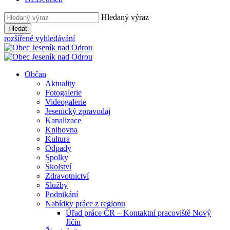
Hledaný výraz
Hledat
rozšířené vyhledávání
Občan
Aktuality
Fotogalerie
Videogalerie
Jesenický zpravodaj
Kanalizace
Knihovna
Kultura
Odpady
Spolky
Školství
Zdravotnictví
Služby
Podnikání
Nabídky práce z regionu
Úřad práce ČR – Kontaktní pracoviště Nový
Jičín