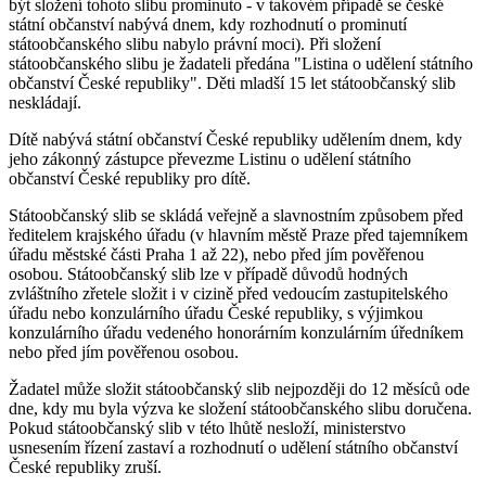
být složení tohoto slibu prominuto - v takovém případě se české
státní občanství nabývá dnem, kdy rozhodnutí o prominutí
státoobčanského slibu nabylo právní moci). Při složení
státoobčanského slibu je žadateli předána "Listina o udělení státního
občanství České republiky". Děti mladší 15 let státoobčanský slib
neskládají.
Dítě nabývá státní občanství České republiky udělením dnem, kdy
jeho zákonný zástupce převezme Listinu o udělení státního
občanství České republiky pro dítě.
Státoobčanský slib se skládá veřejně a slavnostním způsobem před
ředitelem krajského úřadu (v hlavním městě Praze před tajemníkem
úřadu městské části Praha 1 až 22), nebo před jím pověřenou
osobou. Státoobčanský slib lze v případě důvodů hodných
zvláštního zřetele složit i v cizině před vedoucím zastupitelského
úřadu nebo konzulárního úřadu České republiky, s výjimkou
konzulárního úřadu vedeného honorárním konzulárním úředníkem
nebo před jím pověřenou osobou.
Žadatel může složit státoobčanský slib nejpozději do 12 měsíců ode
dne, kdy mu byla výzva ke složení státoobčanského slibu doručena.
Pokud státoobčanský slib v této lhůtě nesloží, ministerstvo
usnesením řízení zastaví a rozhodnutí o udělení státního občanství
České republiky zruší.