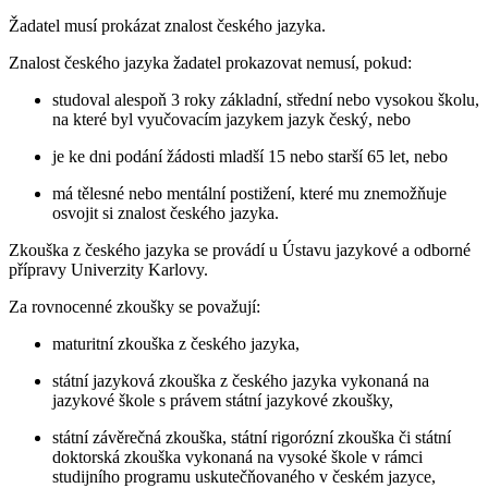
Žadatel musí prokázat znalost českého jazyka.
Znalost českého jazyka žadatel prokazovat nemusí, pokud:
studoval alespoň 3 roky základní, střední nebo vysokou školu,
na které byl vyučovacím jazykem jazyk český, nebo
je ke dni podání žádosti mladší 15 nebo starší 65 let, nebo
má tělesné nebo mentální postižení, které mu znemožňuje
osvojit si znalost českého jazyka.
Zkouška z českého jazyka se provádí u Ústavu jazykové a odborné
přípravy Univerzity Karlovy.
Za rovnocenné zkoušky se považují:
maturitní zkouška z českého jazyka,
státní jazyková zkouška z českého jazyka vykonaná na
jazykové škole s právem státní jazykové zkoušky,
státní závěrečná zkouška, státní rigorózní zkouška či státní
doktorská zkouška vykonaná na vysoké škole v rámci
studijního programu uskutečňovaného v českém jazyce,