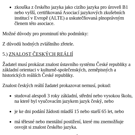
zkouška z českého jazyka jako cizího jazyka pro úroveň B1
nebo vyšší, certifikovaná Asociací jazykových zkušebních
institucí v Evropě (ALTE) a uskutečňovaná plnoprávným
členem této asociace.
Možné důvody pro prominutí této podmínky:
Z důvodů hodných zvláštního zřetele.
5.)
ZNALOST ČESKÝCH REÁLIÍ
Žadatel musí prokázat znalost ústavního systému České republiky a
základní orientaci v kulturně-společenských, zeměpisných a
historických reáliích České republiky.
Znalost českých reálií žadatel prokazovat nemusí, pokud:
studoval alespoň 3 roky základní, střední nebo vysokou školu,
na které byl vyučovacím jazykem jazyk český, nebo
je ke dni podání žádosti mladší 15 nebo starší 65 let, nebo
má tělesné nebo mentální postižení, které mu znemožňuje
osvojit si znalost českého jazyka.