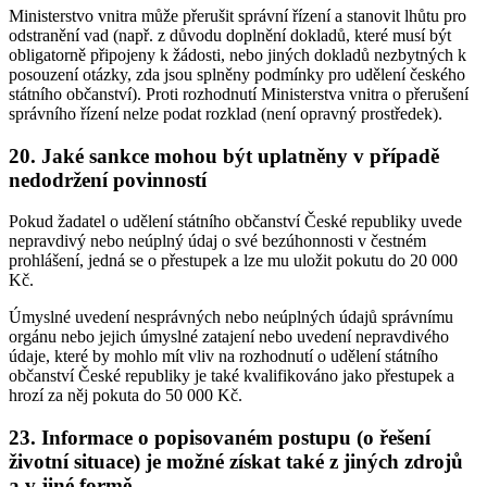
Ministerstvo vnitra může přerušit správní řízení a stanovit lhůtu pro
odstranění vad (např. z důvodu doplnění dokladů, které musí být
obligatorně připojeny k žádosti, nebo jiných dokladů nezbytných k
posouzení otázky, zda jsou splněny podmínky pro udělení českého
státního občanství). Proti rozhodnutí Ministerstva vnitra o přerušení
správního řízení nelze podat rozklad (není opravný prostředek).
20. Jaké sankce mohou být uplatněny v případě
nedodržení povinností
Pokud žadatel o udělení státního občanství České republiky uvede
nepravdivý nebo neúplný údaj o své bezúhonnosti v čestném
prohlášení, jedná se o přestupek a lze mu uložit pokutu do 20 000
Kč.
Úmyslné uvedení nesprávných nebo neúplných údajů správnímu
orgánu nebo jejich úmyslné zatajení nebo uvedení nepravdivého
údaje, které by mohlo mít vliv na rozhodnutí o udělení státního
občanství České republiky je také kvalifikováno jako přestupek a
hrozí za něj pokuta do 50 000 Kč.
23. Informace o popisovaném postupu (o řešení
životní situace) je možné získat také z jiných zdrojů
a v jiné formě