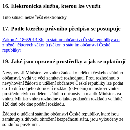
16. Elektronická služba, kterou lze využít
Tuto situaci nelze řešit elektronicky.
17. Podle kterého právního předpisu se postupuje
Zákon č. 186/2013 Sb., o státním občanství České republiky a o
změně některých zákonů (zákon o státním občanství České
republiky)
19. Jaké jsou opravné prostředky a jak se uplatňují
Nevyhoví-li Ministerstvo vnitra žádosti o udělení českého státního
občanství, vydá ve věci zamítavé rozhodnutí. Proti rozhodnutí o
nevyhovění žádosti o udělení občanství České republiky lze podat
do 15 dnů od jeho doručení rozklad (odvolání) ministrovi vnitra
prostřednictvím oddělení státního občanství a matrik Ministerstva
vnitra. Ministr vnitra rozhodne o takto podaném rozkladu ve lhůtě
120 dnů ode dne podání rozkladu.
Žádosti o udělení státního občanství České republiky, které jsou
zamítnuty z důvodu ohrožení bezpečnosti státu, jsou vyloučeny ze
soudního přezkumu.