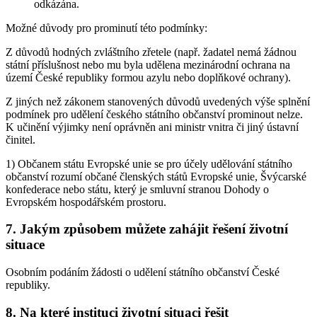
odkázána.
Možné důvody pro prominutí této podmínky:
Z důvodů hodných zvláštního zřetele (např. žadatel nemá žádnou
státní příslušnost nebo mu byla udělena mezinárodní ochrana na
území České republiky formou azylu nebo doplňkové ochrany).
Z jiných než zákonem stanovených důvodů uvedených výše splnění
podmínek pro udělení českého státního občanství prominout nelze.
K učinění výjimky není oprávněn ani ministr vnitra či jiný ústavní
činitel.
1) Občanem státu Evropské unie se pro účely udělování státního
občanství rozumí občané členských států Evropské unie, Švýcarské
konfederace nebo státu, který je smluvní stranou Dohody o
Evropském hospodářském prostoru.
7. Jakým způsobem můžete zahájit řešení životní
situace
Osobním podáním žádosti o udělení státního občanství České
republiky.
8. Na které instituci životní situaci řešit