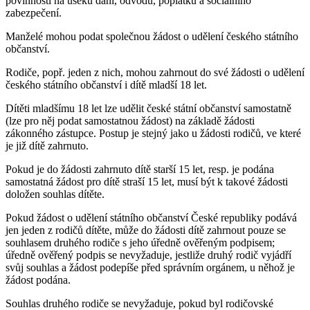
povinností na úseku daní, odvodů, poplatků a sociálního
zabezpečení.
Manželé mohou podat společnou žádost o udělení českého státního
občanství.
Rodiče, popř. jeden z nich, mohou zahrnout do své žádosti o udělení
českého státního občanství i dítě mladší 18 let.
Dítěti mladšímu 18 let lze udělit české státní občanství samostatně
(lze pro něj podat samostatnou žádost) na základě žádosti
zákonného zástupce. Postup je stejný jako u žádosti rodičů, ve které
je již dítě zahrnuto.
Pokud je do žádosti zahrnuto dítě starší 15 let, resp. je podána
samostatná žádost pro dítě straší 15 let, musí být k takové žádosti
doložen souhlas dítěte.
Pokud žádost o udělení státního občanství České republiky podává
jen jeden z rodičů dítěte, může do žádosti dítě zahrnout pouze se
souhlasem druhého rodiče s jeho úředně ověřeným podpisem;
úředně ověřený podpis se nevyžaduje, jestliže druhý rodič vyjádří
svůj souhlas a žádost podepíše před správním orgánem, u něhož je
žádost podána.
Souhlas druhého rodiče se nevyžaduje, pokud byl rodičovské