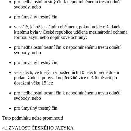
pro nedbalostní trestný čin k nepodmíněnému trestu odnětí
svobody, nebo
pro úmyslný trestný čin,
ve státě, jehož je státním občanem, pokud nejde o žadatele,
kterému byla v České republice udělena mezinárodní ochrana
formou azylu nebo doplňkové ochrany:
pro nedbalostní trestní čin k nepodmíněnému trestu odnětí
svobody, nebo
pro úmyslný trestný čin,
ve státech, ve kterých v posledních 10 letech přede dnem
podání žádosti pobýval nepřetržitě více než 6 měsíců po
dosažení věku 15 let:
pro nedbalostní trestní čin k nepodmíněnému trestu odnětí
svobody, nebo
pro úmyslný trestný čin.
Tuto podmínku nelze prominout!
4.)
ZNALOST ČESKÉHO JAZYKA