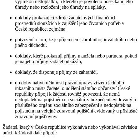
výjimkou nedoplatku, u kterého je povoleno posečkání jeho
úhrady nebo rozložení jeho úhrady na splátky,
doklady prokazující zdroje žadatelových finančních
prostředků sloužících k zajištění jeho životních potřeb v
České republice, zejména:
potvrzení o tom, že je příjemcem starobního, invalidního nebo
jiného důchodu,
doklady, které prokazují příjmy manžela nebo partnera, pokud
je na jeho příjmy žadatel odkázán,
doklady, že disponuje příjmy ze zahraničí,
do doby nabytí účinnosti právní úpravy zřízení jednoho
inkasního místa žadatel o udělení státního občanství České
republiky připojí k žádosti rovněž potvrzení, že nemá
nedoplatek na pojistném na sociální zabezpečení evidovaný u
příslušného orgánu sociálního zabezpečení a nedoplatek na
pojistném na veřejné zdravotní pojištění evidovaný u příslušné
zdravotní pojišťovny.
Žadatel, který v České republice vykonává nebo vykonával závislou
práci, k žádosti dále připojí: