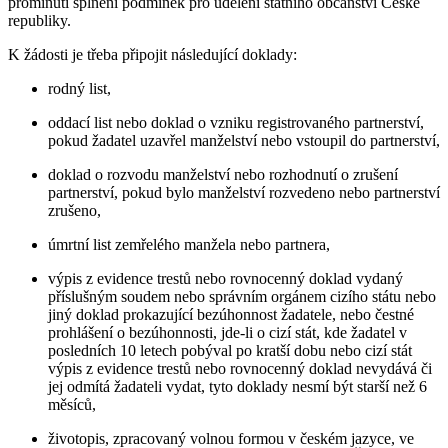
prominutí splnění podmínek pro udělení státního občanství České
republiky.
K žádosti je třeba připojit následující doklady:
rodný list,
oddací list nebo doklad o vzniku registrovaného partnerství,
pokud žadatel uzavřel manželství nebo vstoupil do partnerství,
doklad o rozvodu manželství nebo rozhodnutí o zrušení
partnerství, pokud bylo manželství rozvedeno nebo partnerství
zrušeno,
úmrtní list zemřelého manžela nebo partnera,
výpis z evidence trestů nebo rovnocenný doklad vydaný
příslušným soudem nebo správním orgánem cizího státu nebo
jiný doklad prokazující bezúhonnost žadatele, nebo čestné
prohlášení o bezúhonnosti, jde-li o cizí stát, kde žadatel v
posledních 10 letech pobýval po kratší dobu nebo cizí stát
výpis z evidence trestů nebo rovnocenný doklad nevydává či
jej odmítá žadateli vydat, tyto doklady nesmí být starší než 6
měsíců,
životopis, zpracovaný volnou formou v českém jazyce, ve