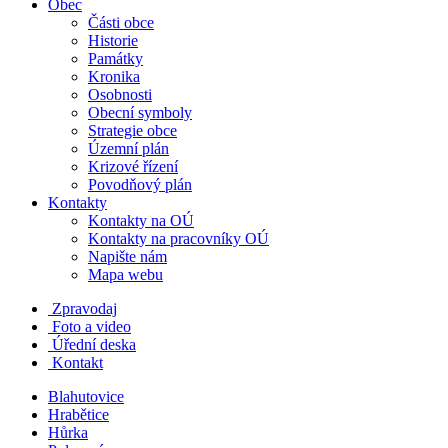
Obec
Části obce
Historie
Památky
Kronika
Osobnosti
Obecní symboly
Strategie obce
Územní plán
Krizové řízení
Povodňový plán
Kontakty
Kontakty na OÚ
Kontakty na pracovníky OÚ
Napište nám
Mapa webu
Zpravodaj
Foto a video
Úřední deska
Kontakt
Blahutovice
Hrabětice
Hůrka