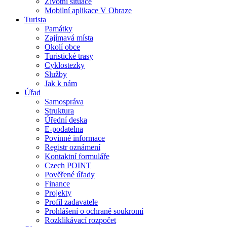
Životní situace
Mobilní aplikace V Obraze
Turista
Památky
Zajímavá místa
Okolí obce
Turistické trasy
Cyklostezky
Služby
Jak k nám
Úřad
Samospráva
Struktura
Úřední deska
E-podatelna
Povinné informace
Registr oznámení
Kontaktní formuláře
Czech POINT
Pověřené úřady
Finance
Projekty
Profil zadavatele
Prohlášení o ochraně soukromí
Rozklikávací rozpočet