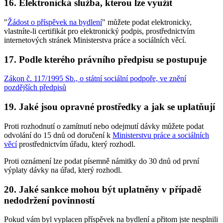
16. Elektronická služba, kterou lze využít
"
Žádost o příspěvek na bydlení
" můžete podat elektronicky,
vlastníte-li certifikát pro elektronický podpis, prostřednictvím
internetových stránek Ministerstva práce a sociálních věcí.
17. Podle kterého právního předpisu se postupuje
Zákon č. 117/1995 Sb., o státní sociální podpoře, ve znění
pozdějších předpisů
19. Jaké jsou opravné prostředky a jak se uplatňují
Proti rozhodnutí o zamítnutí nebo odejmutí dávky můžete podat
odvolání do 15 dnů od doručení k
Ministerstvu práce a sociálních
věcí
prostřednictvím úřadu, který rozhodl.
Proti oznámení lze podat písemně námitky do 30 dnů od první
výplaty dávky na úřad, který rozhodl.
20. Jaké sankce mohou být uplatněny v případě
nedodržení povinností
Pokud vám byl vyplacen příspěvek na bydlení a přitom jste nesplnili