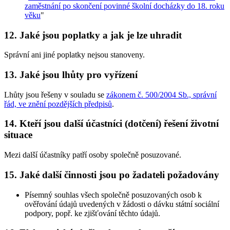
zaměstnání po skončení povinné školní docházky do 18. roku
věku
"
12. Jaké jsou poplatky a jak je lze uhradit
Správní ani jiné poplatky nejsou stanoveny.
13. Jaké jsou lhůty pro vyřízení
Lhůty jsou řešeny v souladu se
zákonem č. 500/2004 Sb., správní
řád, ve znění pozdějších předpisů
.
14. Kteří jsou další účastníci (dotčení) řešení životní
situace
Mezi další účastníky patří osoby společně posuzované.
15. Jaké další činnosti jsou po žadateli požadovány
Písemný souhlas všech společně posuzovaných osob k
ověřování údajů uvedených v žádosti o dávku státní sociální
podpory, popř. ke zjišťování těchto údajů.