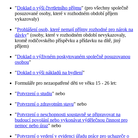
"
Doklad o výši čtvrtletního příjmu
" (pro všechny společně
posuzované osoby, které v rozhodném období příjem
vykazovaly)
"
Prohlášení osob, které nemají příjmy rozhodné pro nárok na
dávky
" (osoby, které v rozhodném období nevykazovaly,
kromě rodičovského příspěvku a přídavku na dítě, jiný
příjem)
"
Doklad o výživném poskytovaném společně posuzovanou
osobou
"
"
Doklad o výši nákladů na bydlení
"
Formuláře pro nezaopatřené děti ve věku 15 - 26 let:
"
Potvrzení o studiu
" nebo
"
Potvrzení o zdravotním stavu
" nebo
"
Potvrzení o neschopnosti soustavně se připravovat na
budoucí povolání nebo vykonávat výdělečnou činnost pro
nemoc nebo úraz
" nebo
"
Potvrzení o vedení v evidenci úřadu práce pro uchazeče o