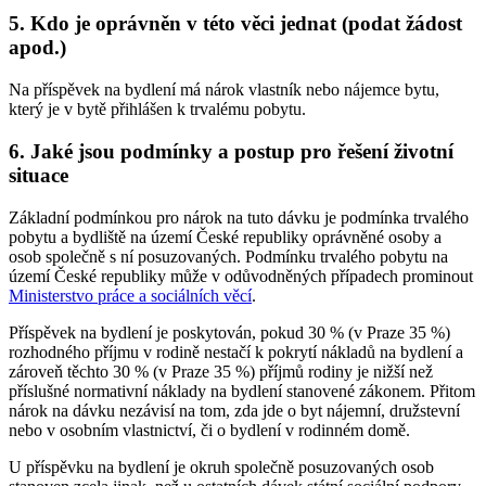
5. Kdo je oprávněn v této věci jednat (podat žádost
apod.)
Na příspěvek na bydlení má nárok vlastník nebo nájemce bytu,
který je v bytě přihlášen k trvalému pobytu.
6. Jaké jsou podmínky a postup pro řešení životní
situace
Základní podmínkou pro nárok na tuto dávku je podmínka trvalého
pobytu a bydliště na území České republiky oprávněné osoby a
osob společně s ní posuzovaných. Podmínku trvalého pobytu na
území České republiky může v odůvodněných případech prominout
Ministerstvo práce a sociálních věcí
.
Příspěvek na bydlení je poskytován, pokud 30 % (v Praze 35 %)
rozhodného příjmu v rodině nestačí k pokrytí nákladů na bydlení a
zároveň těchto 30 % (v Praze 35 %) příjmů rodiny je nižší než
příslušné normativní náklady na bydlení stanovené zákonem. Přitom
nárok na dávku nezávisí na tom, zda jde o byt nájemní, družstevní
nebo v osobním vlastnictví, či o bydlení v rodinném domě.
U příspěvku na bydlení je okruh společně posuzovaných osob