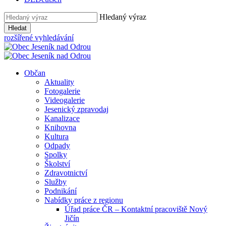
Hledaný výraz
Hledat
rozšířené vyhledávání
Občan
Aktuality
Fotogalerie
Videogalerie
Jesenický zpravodaj
Kanalizace
Knihovna
Kultura
Odpady
Spolky
Školství
Zdravotnictví
Služby
Podnikání
Nabídky práce z regionu
Úřad práce ČR – Kontaktní pracoviště Nový
Jičín