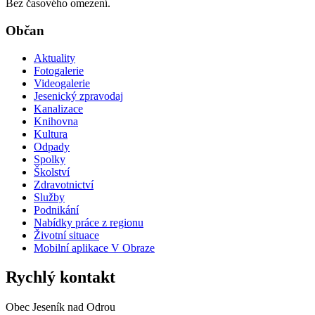
Bez časového omezení.
Občan
Aktuality
Fotogalerie
Videogalerie
Jesenický zpravodaj
Kanalizace
Knihovna
Kultura
Odpady
Spolky
Školství
Zdravotnictví
Služby
Podnikání
Nabídky práce z regionu
Životní situace
Mobilní aplikace V Obraze
Rychlý kontakt
Obec Jeseník nad Odrou