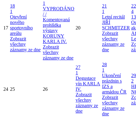
1
18
21
22
VYPRODÁNO
1
1
4
/ /
Otevření
Letní recitál
13
Komentovaná
nového
JIŘÍ
Od
prohlídka
17
sportovního
20
SCHMITZER
ak
výstavy
areálu
Zobrazit
Af
KORUNY
Zobrazit
všechny
Le
KARLA IV.
všechny
záznamy ze
Zo
Zobrazit
záznamy ze dne
dne
zá
všechny
záznamy ze dne
28
27
1
1
Ukončení
29
Degustace
prázdnin s
2
vín KARLA
IZS a
H
24
25
26
IV.
armádou ČR
N
Zobrazit
Zobrazit
Zo
všechny
všechny
zá
záznamy ze
záznamy ze
dne
dne