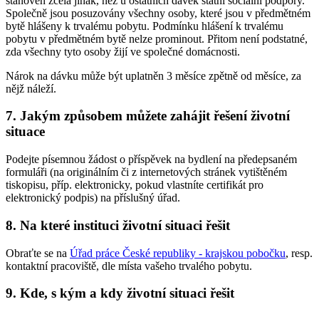
stanoven zcela jinak, než u ostatních dávek státní sociální podpory.
Společně jsou posuzovány všechny osoby, které jsou v předmětném
bytě hlášeny k trvalému pobytu. Podmínku hlášení k trvalému
pobytu v předmětném bytě nelze prominout. Přitom není podstatné,
zda všechny tyto osoby žijí ve společné domácnosti.
Nárok na dávku může být uplatněn 3 měsíce zpětně od měsíce, za
nějž náleží.
7. Jakým způsobem můžete zahájit řešení životní
situace
Podejte písemnou žádost o příspěvek na bydlení na předepsaném
formuláři (na originálním či z internetových stránek vytištěném
tiskopisu, příp. elektronicky, pokud vlastníte certifikát pro
elektronický podpis) na příslušný úřad.
8. Na které instituci životní situaci řešit
Obraťte se na
Úřad práce České republiky - krajskou pobočku
, resp.
kontaktní pracoviště, dle místa vašeho trvalého pobytu.
9. Kde, s kým a kdy životní situaci řešit