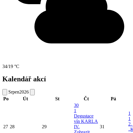
34/19 °C
Kalendář akcí
Srpen
2026
Po
Út
St
Čt
Pá
30
1
1
Degustace
1
vín KARLA
2.
27
28
29
IV.
31
„K
Zobrazit