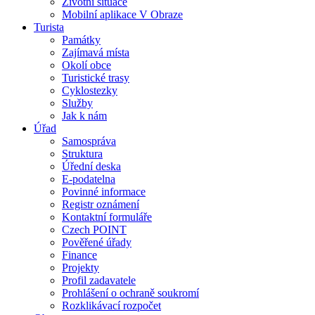
Životní situace
Mobilní aplikace V Obraze
Turista
Památky
Zajímavá místa
Okolí obce
Turistické trasy
Cyklostezky
Služby
Jak k nám
Úřad
Samospráva
Struktura
Úřední deska
E-podatelna
Povinné informace
Registr oznámení
Kontaktní formuláře
Czech POINT
Pověřené úřady
Finance
Projekty
Profil zadavatele
Prohlášení o ochraně soukromí
Rozklikávací rozpočet