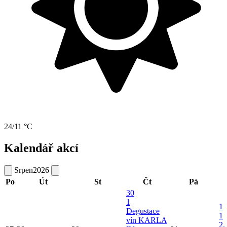
24/11 °C
Kalendář akcí
Srpen
2026
Po
Út
St
Čt
Pá
30
1
1
Degustace
1
vín KARLA
2.