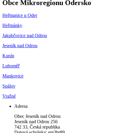
Obce Mikroregionu Odersko
Heřmanice u Oder
Heřmánky
Jakubčovice nad Odrou
Jeseník nad Odrou
Kunín
Luboměř
Mankovice
Spálov
Vražné
Adresa
Obec Jeseník nad Odrou
Jeseník nad Odrou 256
742 33, Česká republika
Datová schránka: em3br89