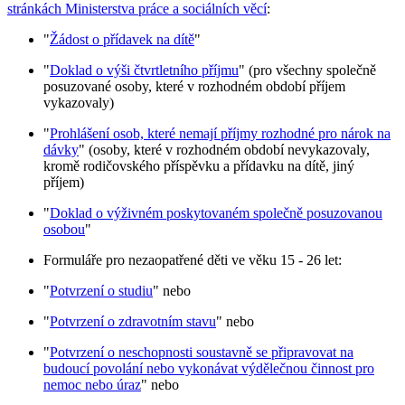
stránkách Ministerstva práce a sociálních věcí
:
"
Žádost o přídavek na dítě
"
"
Doklad o výši čtvrtletního příjmu
" (pro všechny společně
posuzované osoby, které v rozhodném období příjem
vykazovaly)
"
Prohlášení osob, které nemají příjmy rozhodné pro nárok na
dávky
" (osoby, které v rozhodném období nevykazovaly,
kromě rodičovského příspěvku a přídavku na dítě, jiný
příjem)
"
Doklad o výživném poskytovaném společně posuzovanou
osobou
"
Formuláře pro nezaopatřené děti ve věku 15 - 26 let:
"
Potvrzení o studiu
" nebo
"
Potvrzení o zdravotním stavu
" nebo
"
Potvrzení o neschopnosti soustavně se připravovat na
budoucí povolání nebo vykonávat výdělečnou činnost pro
nemoc nebo úraz
" nebo