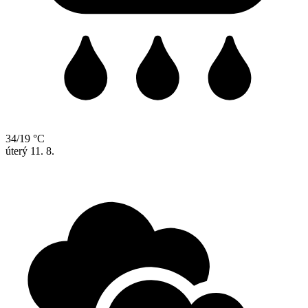
34/19 °C
úterý
11. 8.