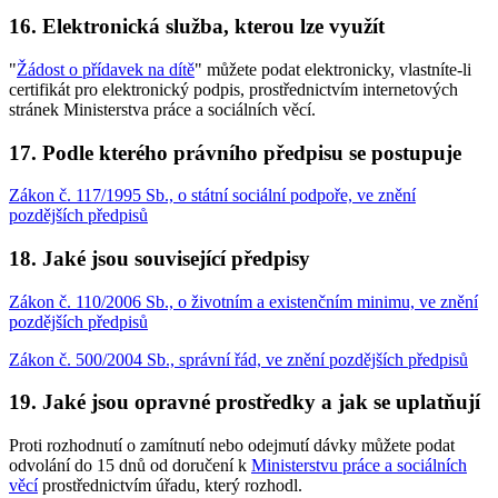
16. Elektronická služba, kterou lze využít
"
Žádost o přídavek na dítě
" můžete podat elektronicky, vlastníte-li
certifikát pro elektronický podpis, prostřednictvím internetových
stránek Ministerstva práce a sociálních věcí.
17. Podle kterého právního předpisu se postupuje
Zákon č. 117/1995 Sb., o státní sociální podpoře, ve znění
pozdějších předpisů
18. Jaké jsou související předpisy
Zákon č. 110/2006 Sb., o životním a existenčním minimu, ve znění
pozdějších předpisů
Zákon č. 500/2004 Sb., správní řád, ve znění pozdějších předpisů
19. Jaké jsou opravné prostředky a jak se uplatňují
Proti rozhodnutí o zamítnutí nebo odejmutí dávky můžete podat
odvolání do 15 dnů od doručení k
Ministerstvu práce a sociálních
věcí
prostřednictvím úřadu, který rozhodl.