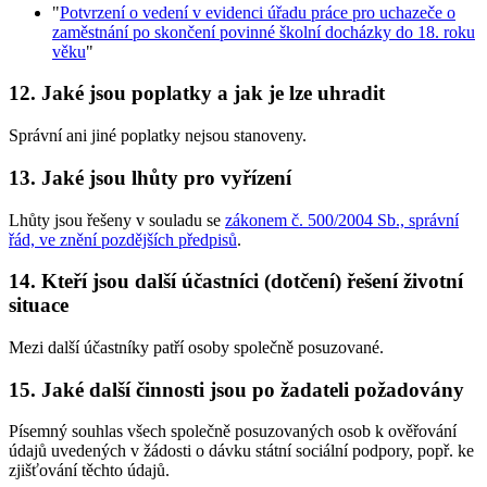
"
Potvrzení o vedení v evidenci úřadu práce pro uchazeče o
zaměstnání po skončení povinné školní docházky do 18. roku
věku
"
12. Jaké jsou poplatky a jak je lze uhradit
Správní ani jiné poplatky nejsou stanoveny.
13. Jaké jsou lhůty pro vyřízení
Lhůty jsou řešeny v souladu se
zákonem č. 500/2004 Sb., správní
řád, ve znění pozdějších předpisů
.
14. Kteří jsou další účastníci (dotčení) řešení životní
situace
Mezi další účastníky patří osoby společně posuzované.
15. Jaké další činnosti jsou po žadateli požadovány
Písemný souhlas všech společně posuzovaných osob k ověřování
údajů uvedených v žádosti o dávku státní sociální podpory, popř. ke
zjišťování těchto údajů.