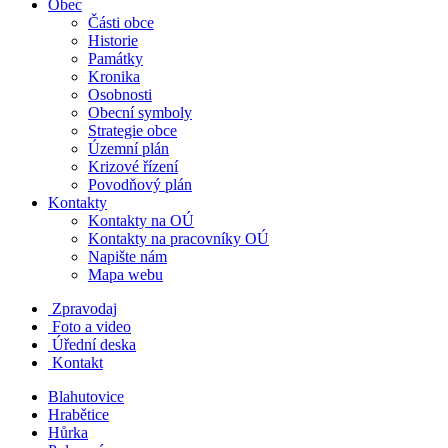
Obec
Části obce
Historie
Památky
Kronika
Osobnosti
Obecní symboly
Strategie obce
Územní plán
Krizové řízení
Povodňový plán
Kontakty
Kontakty na OÚ
Kontakty na pracovníky OÚ
Napište nám
Mapa webu
Zpravodaj
Foto a video
Úřední deska
Kontakt
Blahutovice
Hrabětice
Hůrka