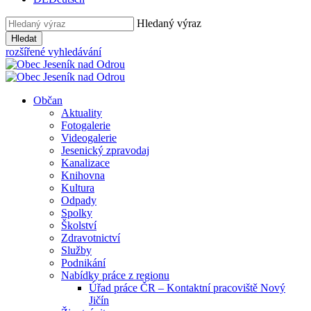
Hledaný výraz
Hledat
rozšířené vyhledávání
Občan
Aktuality
Fotogalerie
Videogalerie
Jesenický zpravodaj
Kanalizace
Knihovna
Kultura
Odpady
Spolky
Školství
Zdravotnictví
Služby
Podnikání
Nabídky práce z regionu
Úřad práce ČR – Kontaktní pracoviště Nový
Jičín