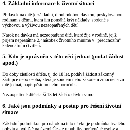
4. Základní informace k životní situaci
Přídavek na dítě je základní, dlouhodobou dávkou, poskytovanou
rodinám s dětmi, která jim pomáhá krýt náklady, spojené s
výchovou a výživou nezaopatřených dětí.
Nárok na dávku má nezaopatřené dítě, které žije v rodině, jejíž
příjem nepřesáhne 2,4násobek životního minima v "předchozím"
kalendářním čtvrtletí.
5. Kdo je oprávněn v této věci jednat (podat žádost
apod.)
Do doby zletilosti dítěte, tj. do 18 let, podává žádost zákonný
zástupce nebo osoba, která je soudem nebo zákonem zmocněna za
dítě jednat, např. pěstoun nebo poručník.
Nezaopatřené dítě starší 18 let žádá o dávku samo.
6. Jaké jsou podmínky a postup pro řešení životní
situace
Základní podmínkou pro nárok na tuto dávku je podmínka trvalého
pobytu a bydliště na území České republiky oprávněné osoby a