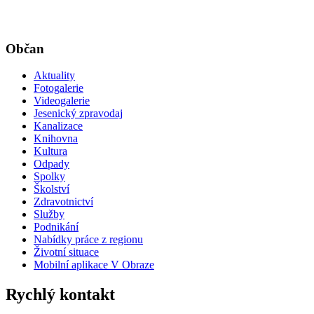
Občan
Aktuality
Fotogalerie
Videogalerie
Jesenický zpravodaj
Kanalizace
Knihovna
Kultura
Odpady
Spolky
Školství
Zdravotnictví
Služby
Podnikání
Nabídky práce z regionu
Životní situace
Mobilní aplikace V Obraze
Rychlý kontakt