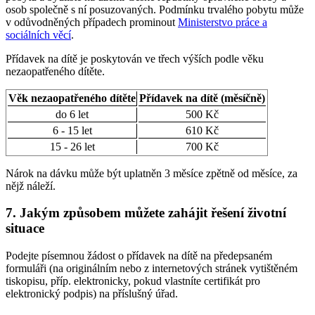
osob společně s ní posuzovaných. Podmínku trvalého pobytu může
v odůvodněných případech prominout
Ministerstvo práce a
sociálních věcí
.
Přídavek na dítě je poskytován ve třech výších podle věku
nezaopatřeného dítěte.
Věk nezaopatřeného dítěte
Přídavek na dítě (měsíčně)
do 6 let
500 Kč
6 - 15 let
610 Kč
15 - 26 let
700 Kč
Nárok na dávku může být uplatněn 3 měsíce zpětně od měsíce, za
nějž náleží.
7. Jakým způsobem můžete zahájit řešení životní
situace
Podejte písemnou žádost o přídavek na dítě na předepsaném
formuláři (na originálním nebo z internetových stránek vytištěném
tiskopisu, příp. elektronicky, pokud vlastníte certifikát pro
elektronický podpis) na příslušný úřad.