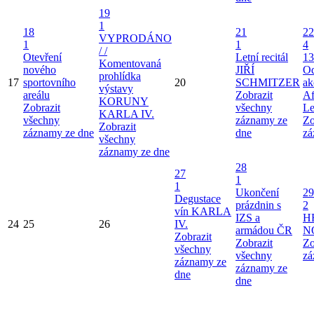
19
1
18
21
22
VYPRODÁNO
1
1
4
/ /
Otevření
Letní recitál
13
Komentovaná
nového
JIŘÍ
Od
prohlídka
17
sportovního
20
SCHMITZER
ak
výstavy
areálu
Zobrazit
Af
KORUNY
Zobrazit
všechny
Le
KARLA IV.
všechny
záznamy ze
Zo
Zobrazit
záznamy ze dne
dne
zá
všechny
záznamy ze dne
28
27
1
1
Ukončení
29
Degustace
prázdnin s
2
vín KARLA
IZS a
H
24
25
26
IV.
armádou ČR
N
Zobrazit
Zobrazit
Zo
všechny
všechny
zá
záznamy ze
záznamy ze
dne
dne