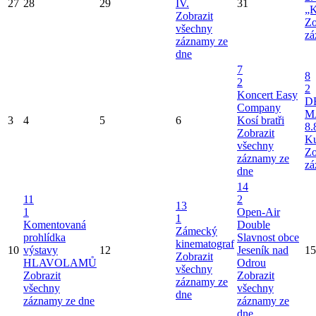
27
28
29
IV.
31
„K
Zobrazit
Zo
všechny
zá
záznamy ze
dne
7
8
2
2
Koncert Easy
D
Company
M
3
4
5
6
Kosí bratři
8.
Zobrazit
Ku
všechny
Zo
záznamy ze
zá
dne
14
11
2
13
1
Open-Air
1
Komentovaná
Double
Zámecký
prohlídka
Slavnost obce
kinematograf
10
výstavy
12
Jeseník nad
15
Zobrazit
HLAVOLAMŮ
Odrou
všechny
Zobrazit
Zobrazit
záznamy ze
všechny
všechny
dne
záznamy ze dne
záznamy ze
dne