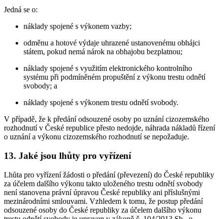
Jedná se o:
náklady spojené s výkonem vazby;
odměnu a hotové výdaje uhrazené ustanovenému obhájci
státem, pokud nemá nárok na obhajobu bezplatnou;
náklady spojené s využitím elektronického kontrolního
systému při podmíněném propuštění z výkonu trestu odnětí
svobody; a
náklady spojené s výkonem trestu odnětí svobody.
V případě, že k předání odsouzené osoby po uznání cizozemského
rozhodnutí v České republice přesto nedojde, náhrada nákladů řízení
o uznání a výkonu cizozemského rozhodnutí se nepožaduje.
13. Jaké jsou lhůty pro vyřízení
Lhůta pro vyřízení žádosti o předání (převezení) do České republiky
za účelem dalšího výkonu takto uloženého trestu odnětí svobody
není stanovena právní úpravou České republiky ani příslušnými
mezinárodními smlouvami. Vzhledem k tomu, že postup předání
odsouzené osoby do České republiky za účelem dalšího výkonu
trestu odnětí svobody je upraven v zákoně č. 104/2013 Sb., o