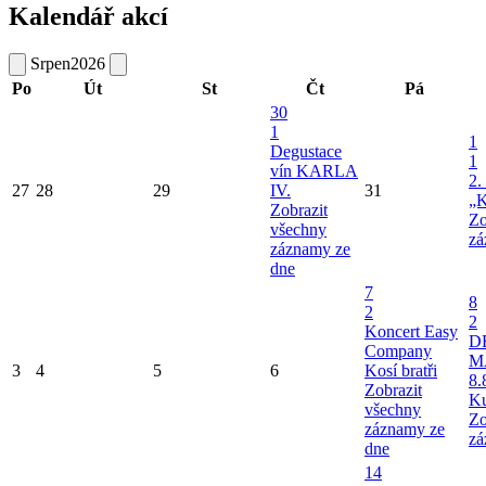
Kalendář akcí
Srpen
2026
Po
Út
St
Čt
Pá
30
1
1
Degustace
1
vín KARLA
2.
27
28
29
IV.
31
„K
Zobrazit
Zo
všechny
zá
záznamy ze
dne
7
8
2
2
Koncert Easy
D
Company
M
3
4
5
6
Kosí bratři
8.
Zobrazit
Ku
všechny
Zo
záznamy ze
zá
dne
14