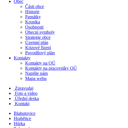
Obec
Části obce
Historie
Památky
Kronika
Osobnosti
Obecní symboly
Strategie obce
Územní plán
Krizové řízení
Povodňový plán
Kontakty
Kontakty na OÚ
Kontakty na pracovníky OÚ
Napište nám
Mapa webu
Zpravodaj
Foto a video
Úřední deska
Kontakt
Blahutovice
Hrabětice
Hůrka