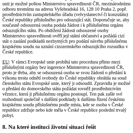
unii je možné poštou Ministerstvu spravedlnosti ČR, mezinárodnímu
odboru trestnímu na adresu Vyšehradská 16, 128 10 Praha 2, popř.
prostřednictvím zastupitelského úřadu (velvyslanectví či konzulátu)
České republiky příslušného pro odsuzující stát. Doporučuje se, aby
současně odsouzená osoba podala žádost i k příslušnému orgánu
odsuzujícího státu. Po obdržení žádosti odsouzené osoby
Ministerstvo spravedlnosti ověří její státní občanství a požádá cizí
stát o zaslání podkladů nezbytných pro podání návrhu příslušnému
krajskému soudu na uznání cizozemského odsuzujícího rozsudku v
České republice.
EU
: V rámci Evropské unie probíhá tato procedura přímo mezi
příslušnými orgány bez ingerence Ministerstva spravedlnosti ČR,
proto je třeba, aby se odsouzená osoba se svou žádostí o předání k
výkonu trestu odnětí svobody do České republiky obrátila na soud
členského státu Evropské unie, který ji odsoudil. Zpravidla je možné
o předání do domovského státu požádat rovněž prostřednictvím
věznice, která ji příslušnému orgánu postoupí. Ten pak zašle své
rozhodnutí společně s dalšími podklady k dalšímu řízení českému
krajskému soudu příslušnému podle místa, kde se osoba v České
republice zdržuje nebo kde měla v České republice poslední trvalý
pobyt.
8. Na které instituci životní situaci řešit