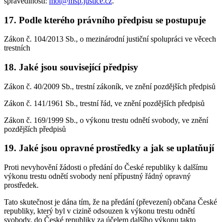
spravedlnosti:
mot@msp.justice.cz
.
17. Podle kterého právního předpisu se postupuje
Zákon č. 104/2013 Sb., o mezinárodní justiční spolupráci ve věcech
trestních
18. Jaké jsou související předpisy
Zákon č. 40/2009 Sb., trestní zákoník, ve znění pozdějších předpisů
Zákon č. 141/1961 Sb., trestní řád, ve znění pozdějších předpisů
Zákon č. 169/1999 Sb., o výkonu trestu odnětí svobody, ve znění
pozdějších předpisů
19. Jaké jsou opravné prostředky a jak se uplatňují
Proti nevyhovění žádosti o předání do České republiky k dalšímu
výkonu trestu odnětí svobody není přípustný řádný opravný
prostředek.
Tato skutečnost je dána tím, že na předání (převezení) občana České
republiky, který byl v cizině odsouzen k výkonu trestu odnětí
svobody, do České republiky za účelem dalšího výkonu takto