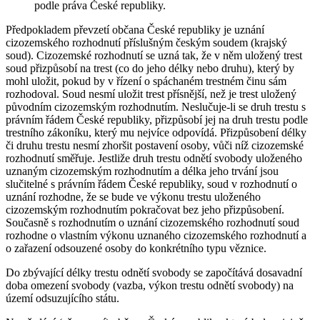
podle práva České republiky.
Předpokladem převzetí občana České republiky je uznání
cizozemského rozhodnutí příslušným českým soudem (krajský
soud). Cizozemské rozhodnutí se uzná tak, že v něm uložený trest
soud přizpůsobí na trest (co do jeho délky nebo druhu), který by
mohl uložit, pokud by v řízení o spáchaném trestném činu sám
rozhodoval. Soud nesmí uložit trest přísnější, než je trest uložený
původním cizozemským rozhodnutím. Neslučuje-li se druh trestu s
právním řádem České republiky, přizpůsobí jej na druh trestu podle
trestního zákoníku, který mu nejvíce odpovídá. Přizpůsobení délky
či druhu trestu nesmí zhoršit postavení osoby, vůči níž cizozemské
rozhodnutí směřuje. Jestliže druh trestu odnětí svobody uloženého
uznaným cizozemským rozhodnutím a délka jeho trvání jsou
slučitelné s právním řádem České republiky, soud v rozhodnutí o
uznání rozhodne, že se bude ve výkonu trestu uloženého
cizozemským rozhodnutím pokračovat bez jeho přizpůsobení.
Současně s rozhodnutím o uznání cizozemského rozhodnutí soud
rozhodne o vlastním výkonu uznaného cizozemského rozhodnutí a
o zařazení odsouzené osoby do konkrétního typu věznice.
Do zbývající délky trestu odnětí svobody se započítává dosavadní
doba omezení svobody (vazba, výkon trestu odnětí svobody) na
území odsuzujícího státu.