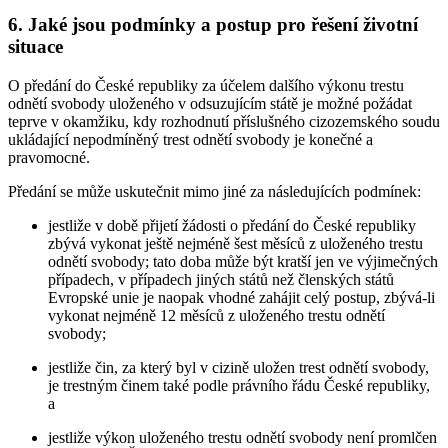
6. Jaké jsou podmínky a postup pro řešení životní
situace
O předání do České republiky za účelem dalšího výkonu trestu
odnětí svobody uloženého v odsuzujícím státě je možné požádat
teprve v okamžiku, kdy rozhodnutí příslušného cizozemského soudu
ukládající nepodmíněný trest odnětí svobody je konečné a
pravomocné.
Předání se může uskutečnit mimo jiné za následujících podmínek:
jestliže v době přijetí žádosti o předání do České republiky
zbývá vykonat ještě nejméně šest měsíců z uloženého trestu
odnětí svobody; tato doba může být kratší jen ve výjimečných
případech, v případech jiných států než členských států
Evropské unie je naopak vhodné zahájit celý postup, zbývá-li
vykonat nejméně 12 měsíců z uloženého trestu odnětí
svobody;
jestliže čin, za který byl v cizině uložen trest odnětí svobody,
je trestným činem také podle právního řádu České republiky,
a
jestliže výkon uloženého trestu odnětí svobody není promlčen