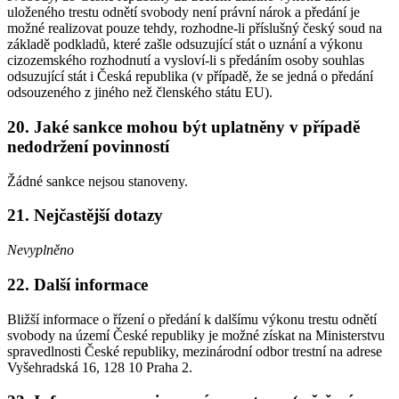
uloženého trestu odnětí svobody není právní nárok a předání je
možné realizovat pouze tehdy, rozhodne-li příslušný český soud na
základě podkladů, které zašle odsuzující stát o uznání a výkonu
cizozemského rozhodnutí a vysloví-li s předáním osoby souhlas
odsuzující stát i Česká republika (v případě, že se jedná o předání
odsouzeného z jiného než členského státu EU).
20. Jaké sankce mohou být uplatněny v případě
nedodržení povinností
Žádné sankce nejsou stanoveny.
21. Nejčastější dotazy
Nevyplněno
22. Další informace
Bližší informace o řízení o předání k dalšímu výkonu trestu odnětí
svobody na území České republiky je možné získat na Ministerstvu
spravedlnosti České republiky, mezinárodní odbor trestní na adrese
Vyšehradská 16, 128 10 Praha 2.