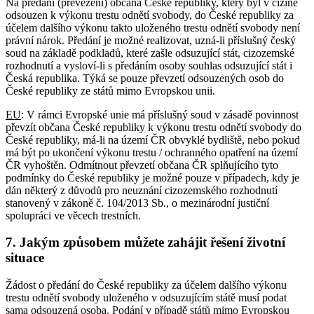
Na předání (převezení) občana České republiky, který byl v cizině
odsouzen k výkonu trestu odnětí svobody, do České republiky za
účelem dalšího výkonu takto uloženého trestu odnětí svobody není
právní nárok. Předání je možné realizovat, uzná-li příslušný český
soud na základě podkladů, které zašle odsuzující stát, cizozemské
rozhodnutí a vysloví-li s předáním osoby souhlas odsuzující stát i
Česká republika. Týká se pouze převzetí odsouzených osob do
České republiky ze států mimo Evropskou unii.
EU
: V rámci Evropské unie má příslušný soud v zásadě povinnost
převzít občana České republiky k výkonu trestu odnětí svobody do
České republiky, má-li na území ČR obvyklé bydliště, nebo pokud
má být po ukončení výkonu trestu / ochranného opatření na území
ČR vyhoštěn. Odmítnout převzetí občana ČR splňujícího tyto
podmínky do České republiky je možné pouze v případech, kdy je
dán některý z důvodů pro neuznání cizozemského rozhodnutí
stanovený v zákoně č. 104/2013 Sb., o mezinárodní justiční
spolupráci ve věcech trestních.
7. Jakým způsobem můžete zahájit řešení životní
situace
Žádost o předání do České republiky za účelem dalšího výkonu
trestu odnětí svobody uloženého v odsuzujícím státě musí podat
sama odsouzená osoba. Podání v případě států mimo Evropskou