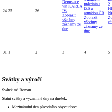
Degustace
prázdnin s
2
vín KARLA
IZS a
H
24
25
26
IV.
armádou ČR
N
Zobrazit
Zobrazit
Zo
všechny
všechny
zá
záznamy ze
záznamy ze
dne
dne
31
1
2
3
4
5
Svátky a výročí
Svátek má
Roman
Státní svátky a významné dny na dnešek:
Mezinárodní den původního obyvatelstva