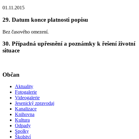
01.11.2015
29. Datum konce platnosti popisu
Bez časového omezení.
30. Případná upřesnění a poznámky k řešení životní
situace
Občan
Aktuality
Fotogalerie
Videogalerie
Jesenický zpravodaj
Kanalizace
Knihovna
Kultura
Odpady
Spolky
Školství