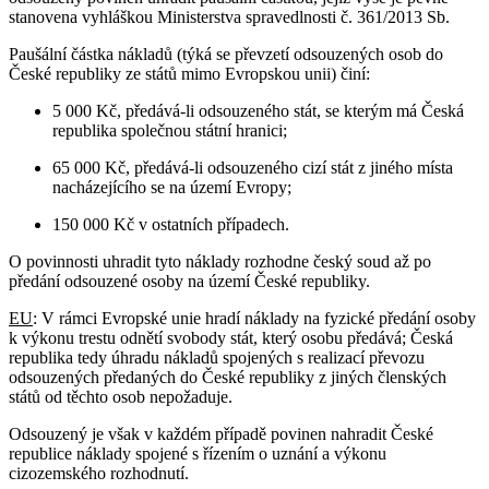
stanovena vyhláškou Ministerstva spravedlnosti č. 361/2013 Sb.
Paušální částka nákladů (týká se převzetí odsouzených osob do
České republiky ze států mimo Evropskou unii) činí:
5 000 Kč, předává-li odsouzeného stát, se kterým má Česká
republika společnou státní hranici;
65 000 Kč, předává-li odsouzeného cizí stát z jiného místa
nacházejícího se na území Evropy;
150 000 Kč v ostatních případech.
O povinnosti uhradit tyto náklady rozhodne český soud až po
předání odsouzené osoby na území České republiky.
EU
: V rámci Evropské unie hradí náklady na fyzické předání osoby
k výkonu trestu odnětí svobody stát, který osobu předává; Česká
republika tedy úhradu nákladů spojených s realizací převozu
odsouzených předaných do České republiky z jiných členských
států od těchto osob nepožaduje.
Odsouzený je však v každém případě povinen nahradit České
republice náklady spojené s řízením o uznání a výkonu
cizozemského rozhodnutí.