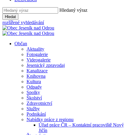
Hledaný výraz
Hledat
rozšířené vyhledávání
Občan
Aktuality
Fotogalerie
Videogalerie
Jesenický zpravodaj
Kanalizace
Knihovna
Kultura
Odpady
Spolky
Školství
Zdravotnictví
Služby
Podnikání
Nabídky práce z regionu
Úřad práce ČR – Kontaktní pracoviště Nový
Jičín