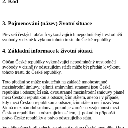
2. Kód
3. Pojmenování (název) životní situace
Převzetí českých občanů vykonávajících nepodmíněný trest odnětí
svobody v cizině k výkonu tohoto trestu do České republiky
4. Základní informace k životní situaci
Občan České republiky vykonávající nepodmíněný trest odnětí
svobody v cizině (v odsuzujícím státě) může být předán k výkonu
tohoto trestu do České republiky.
Toto předání se může uskutečnit na základě mnohostranné
mezinárodní úmluvy, jejímiž smluvními stranami jsou Česká
republika i odsuzující stát, dvoustranné mezinárodní smlouvy platné
mezi Českou republikou a odsuzujícím státem, anebo i v případě,
kdy mezi Českou republikou a odsuzujícím státem není uzavřena
žádná mezinárodní smlouva, pokud je zaručena vzájemnost mezi
Českou republikou a odsuzujícím státem, tj. pokud to připouští
právo České republiky a právo odsuzujícího státu.
Ve výjimečných případech lze převzít občana České republiky i bez