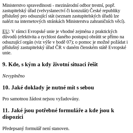
Ministerstvo spravedlnosti - mezinárodní odbor trestní, popř.
zastupitelský úřad (velvyslanectví či konzulát) České republiky
příslušný pro odsuzující stát (seznam zastupitelských úřadů lze
nalézt na internetových stránkách Ministerstva zahraničních věcí).
EU
: V rámci Evropské unie je vhodné zejména z praktických
důvodů (efektivita a rychlost daného postupu) obrátit se přímo na
odsuzující orgán (viz výše v bodě 07); o pomoc je možné požádat i
příslušný zastupitelský úřad ČR v daném členském státě Evropské
unie.
9. Kde, s kým a kdy životní situaci řešit
Nevyplněno
10. Jaké doklady je nutné mít s sebou
Pro samotnou žádost nejsou vyžadovány.
11. Jaké jsou potřebné formuláře a kde jsou k
dispozici
Předepsaný formulář není stanoven.