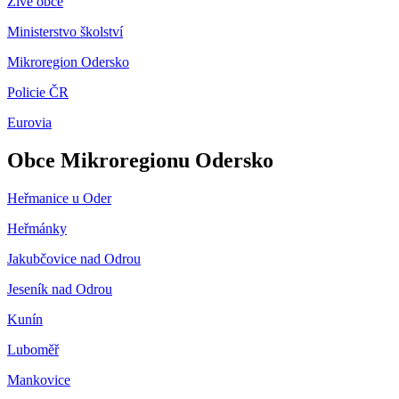
Živé obce
Ministerstvo školství
Mikroregion Odersko
Policie ČR
Eurovia
Obce Mikroregionu Odersko
Heřmanice u Oder
Heřmánky
Jakubčovice nad Odrou
Jeseník nad Odrou
Kunín
Luboměř
Mankovice