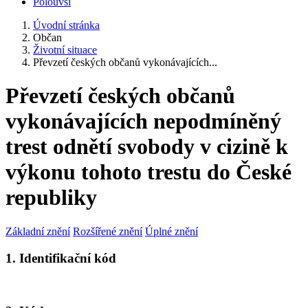
Polouvsí
Úvodní stránka
Občan
Životní situace
Převzetí českých občanů vykonávajících...
Převzetí českých občanů
vykonávajících nepodmíněný
trest odnětí svobody v cizině k
výkonu tohoto trestu do České
republiky
Základní znění
Rozšířené znění
Úplné znění
1. Identifikační kód