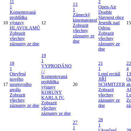
11
2
13
1
Open-Air
1
Komentovaná
Double
Zámecký
prohlídka
Slavnost obce
kinematograf
10
výstavy
12
Jeseník nad
15
Zobrazit
HLAVOLAMŮ
Odrou
všechny
Zobrazit
Zobrazit
záznamy ze
všechny
všechny
dne
záznamy ze dne
záznamy ze
dne
19
1
18
21
22
VYPRODÁNO
1
1
4
/ /
Otevření
Letní recitál
13
Komentovaná
nového
JIŘÍ
Od
prohlídka
17
sportovního
20
SCHMITZER
ak
výstavy
areálu
Zobrazit
Af
KORUNY
Zobrazit
všechny
Le
KARLA IV.
všechny
záznamy ze
Zo
Zobrazit
záznamy ze dne
dne
zá
všechny
záznamy ze dne
28
27
1
1
Ukončení
29