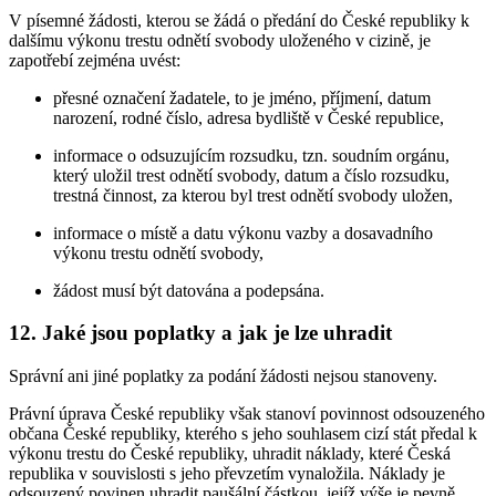
V písemné žádosti, kterou se žádá o předání do České republiky k
dalšímu výkonu trestu odnětí svobody uloženého v cizině, je
zapotřebí zejména uvést:
přesné označení žadatele, to je jméno, příjmení, datum
narození, rodné číslo, adresa bydliště v České republice,
informace o odsuzujícím rozsudku, tzn. soudním orgánu,
který uložil trest odnětí svobody, datum a číslo rozsudku,
trestná činnost, za kterou byl trest odnětí svobody uložen,
informace o místě a datu výkonu vazby a dosavadního
výkonu trestu odnětí svobody,
žádost musí být datována a podepsána.
12. Jaké jsou poplatky a jak je lze uhradit
Správní ani jiné poplatky za podání žádosti nejsou stanoveny.
Právní úprava České republiky však stanoví povinnost odsouzeného
občana České republiky, kterého s jeho souhlasem cizí stát předal k
výkonu trestu do České republiky, uhradit náklady, které Česká
republika v souvislosti s jeho převzetím vynaložila. Náklady je
odsouzený povinen uhradit paušální částkou, jejíž výše je pevně