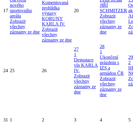
Komentovaná
nového
JIŘÍ
Od
prohlídka
17
sportovního
20
SCHMITZER
ak
výstavy
areálu
Zobrazit
Af
KORUNY
Zobrazit
všechny
Le
KARLA IV.
všechny
záznamy ze
Zo
Zobrazit
záznamy ze dne
dne
zá
všechny
záznamy ze dne
28
27
1
1
Ukončení
29
Degustace
prázdnin s
2
vín KARLA
IZS a
H
24
25
26
IV.
armádou ČR
N
Zobrazit
Zobrazit
Zo
všechny
všechny
zá
záznamy ze
záznamy ze
dne
dne
31
1
2
3
4
5