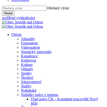
Hledaný výraz
Hledat
rozšířené vyhledávání
Občan
Aktuality
Fotogalerie
Videogalerie
Jesenický zpravodaj
Kanalizace
Knihovna
Kultura
Odpady
Spolky
Školství
Zdravotnictví
Služby
Podnikání
Nabídky práce z regionu
Úřad práce ČR – Kontaktní pracoviště Nový
Jičín