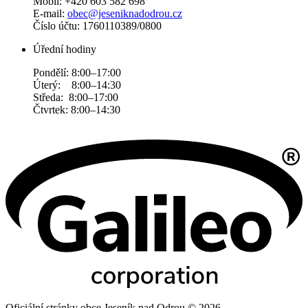
Mobil: +420 603 582 698
E-mail:
obec@jeseniknadodrou.cz
Číslo účtu: 1760110389/0800
Úřední hodiny
Pondělí: 8:00–17:00
Úterý: 8:00–14:30
Středa: 8:00–17:00
Čtvrtek: 8:00–14:30
Oficiální stránky obce Jeseník nad Odrou © 2026