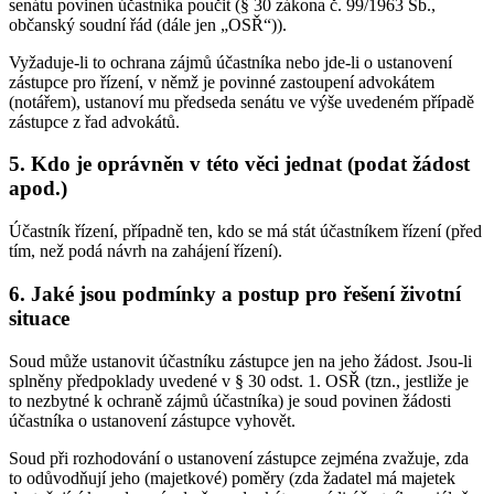
senátu povinen účastníka poučit (§ 30 zákona č. 99/1963 Sb.,
občanský soudní řád (dále jen „OSŘ“)).
Vyžaduje-li to ochrana zájmů účastníka nebo jde-li o ustanovení
zástupce pro řízení, v němž je povinné zastoupení advokátem
(notářem), ustanoví mu předseda senátu ve výše uvedeném případě
zástupce z řad advokátů.
5. Kdo je oprávněn v této věci jednat (podat žádost
apod.)
Účastník řízení, případně ten, kdo se má stát účastníkem řízení (před
tím, než podá návrh na zahájení řízení).
6. Jaké jsou podmínky a postup pro řešení životní
situace
Soud může ustanovit účastníku zástupce jen na jeho žádost. Jsou-li
splněny předpoklady uvedené v § 30 odst. 1. OSŘ (tzn., jestliže je
to nezbytné k ochraně zájmů účastníka) je soud povinen žádosti
účastníka o ustanovení zástupce vyhovět.
Soud při rozhodování o ustanovení zástupce zejména zvažuje, zda
to odůvodňují jeho (majetkové) poměry (zda žadatel má majetek