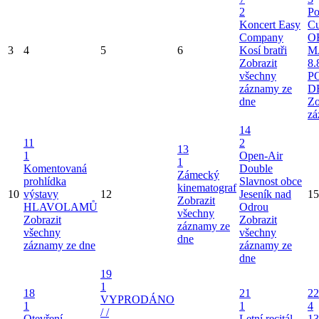
2
Po
Koncert Easy
Cu
Company
O
3
4
5
6
Kosí bratři
M
Zobrazit
8.
všechny
P
záznamy ze
D
dne
Zo
zá
14
11
2
13
1
Open-Air
1
Komentovaná
Double
Zámecký
prohlídka
Slavnost obce
kinematograf
10
výstavy
12
Jeseník nad
15
Zobrazit
HLAVOLAMŮ
Odrou
všechny
Zobrazit
Zobrazit
záznamy ze
všechny
všechny
dne
záznamy ze dne
záznamy ze
dne
19
1
18
21
22
VYPRODÁNO
1
1
4
/ /
Otevření
Letní recitál
13