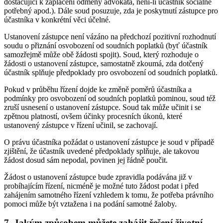
dostačující k zaplacení odměny advokáta, není-li účastník sociálně
potřebný apod.). Dále soud posuzuje, zda je poskytnutí zástupce pro
účastníka v konkrétní věci účelné.
Ustanovení zástupce není vázáno na předchozí pozitivní rozhodnutí
soudu o přiznání osvobození od soudních poplatků (byť účastník
samozřejmě může obě žádosti spojit). Soud, který rozhoduje o
žádosti o ustanovení zástupce, samostatně zkoumá, zda dotčený
účastník splňuje předpoklady pro osvobození od soudních poplatků.
Pokud v průběhu řízení dojde ke změně poměrů účastníka a
podmínky pro osvobození od soudních poplatků pominou, soud též
zruší usnesení o ustanovení zástupce. Soud tak může učinit i se
zpětnou platností, ovšem účinky procesních úkonů, které
ustanovený zástupce v řízení učinil, se zachovají.
O právu účastníka požádat o ustanovení zástupce je soud v případě
zjištění, že účastník uvedené předpoklady splňuje, ale takovou
žádost dosud sám nepodal, povinen jej řádně poučit.
Žádost o ustanovení zástupce bude zpravidla podávána již v
probíhajícím řízení, nicméně je možné tuto žádost podat i před
zahájením samotného řízení vzhledem k tomu, že potřeba právního
pomoci může být vztažena i na podání samotné žaloby.
7. Jakým způsobem můžete zahájit řešení životní