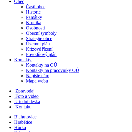
Obec
Části obce
Historie
Památky
Kronika
Osobnosti
Obecní symboly
Strategie obce
Územní plán
Krizové řízení
Povodňový plán
Kontakty
Kontakty na OÚ
Kontakty na pracovníky OÚ
Napište nám
Mapa webu
Zpravodaj
Foto a video
Úřední deska
Kontakt
Blahutovice
Hrabětice
Hůrka