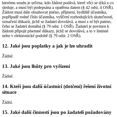
kterému soudu je určena, kdo žádost podává, které věci se týká a co
sleduje, a musí být podepsána a opatřena datem (§ 42 odst. 4 OSŘ).
Žádost musí dále obsahovat jméno, příjmení, bydliště účastníka,
popřípadě rodné číslo účastníka, vylíčení rozhodujících skutečností,
označení důkazů, jichž se žadatel dovolává, a musí z ní být patrno,
čeho se žadatel domáhá (§ 79 odst. 1 OSŘ). Žadatel je povinen k
žádosti připojit písemné důkazy, jichž se dovolává, a to v listinné
nebo v elektronické podobě (§ 79 odst. 2 OSŘ).
12. Jaké jsou poplatky a jak je lze uhradit
Žádné.
13. Jaké jsou lhůty pro vyřízení
Žádné.
14. Kteří jsou další účastníci (dotčení) řešení životní
situace
Žádní.
15. Jaké další činnosti jsou po žadateli požadovány