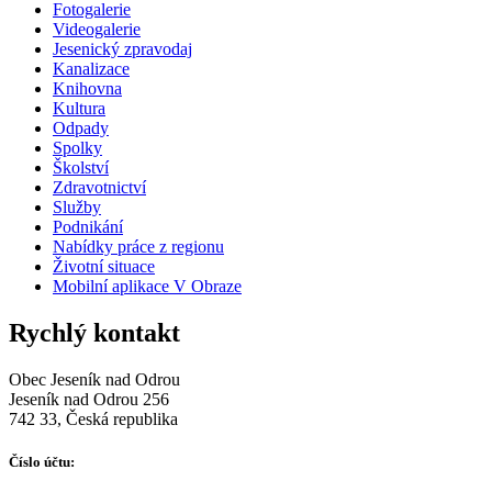
Fotogalerie
Videogalerie
Jesenický zpravodaj
Kanalizace
Knihovna
Kultura
Odpady
Spolky
Školství
Zdravotnictví
Služby
Podnikání
Nabídky práce z regionu
Životní situace
Mobilní aplikace V Obraze
Rychlý kontakt
Obec Jeseník nad Odrou
Jeseník nad Odrou 256
742 33, Česká republika
Číslo účtu: