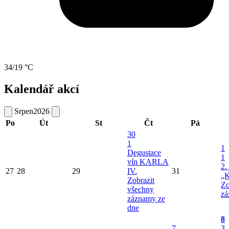
34/19 °C
Kalendář akcí
Srpen
2026
Po
Út
St
Čt
Pá
30
1
1
Degustace
1
vín KARLA
2.
27
28
29
IV.
31
„K
Zobrazit
Zo
všechny
zá
záznamy ze
dne
8
7
3