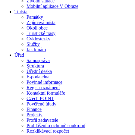
Životní situace
Mobilní aplikace V Obraze
Turista
Památky
Zajímavá místa
Okolí obce
Turistické trasy
Cyklostezky
Služby
Jak k nám
Úřad
Samospráva
Struktura
Úřední deska
E-podatelna
Povinné informace
Registr oznámení
Kontaktní formuláře
Czech POINT
Pověřené úřady
Finance
Projekty
Profil zadavatele
Prohlášení o ochraně soukromí
Rozklikávací rozpočet