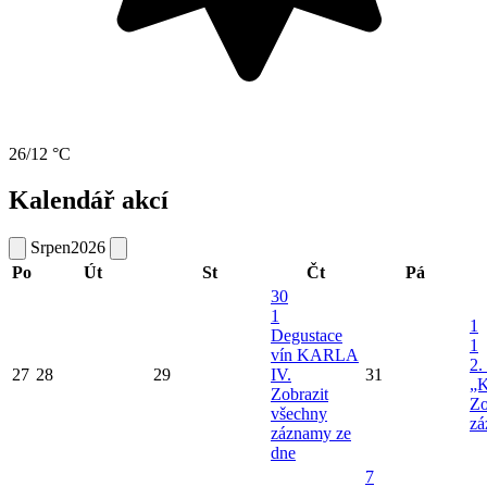
26/12 °C
Kalendář akcí
Srpen
2026
Po
Út
St
Čt
Pá
30
1
1
Degustace
1
vín KARLA
2.
27
28
29
IV.
31
„K
Zobrazit
Zo
všechny
zá
záznamy ze
dne
7