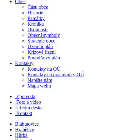
Obec
Části obce
Historie
Památky
Kronika
Osobnosti
Obecní symboly
Strategie obce
Územní plán
Krizové řízení
Povodňový plán
Kontakty
Kontakty na OÚ
Kontakty na pracovníky OÚ
Napište nám
Mapa webu
Zpravodaj
Foto a video
Úřední deska
Kontakt
Blahutovice
Hrabětice
Hůrka