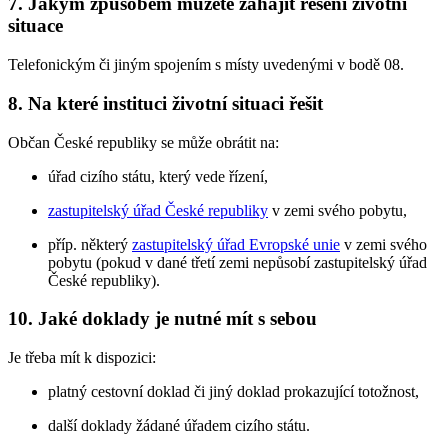
7. Jakým způsobem můžete zahájit řešení životní
situace
Telefonickým či jiným spojením s místy uvedenými v bodě 08.
8. Na které instituci životní situaci řešit
Občan České republiky se může obrátit na:
úřad cizího státu, který vede řízení,
zastupitelský úřad České republiky
v zemi svého pobytu,
příp. některý
zastupitelský úřad Evropské unie
v zemi svého
pobytu (pokud v dané třetí zemi nepůsobí zastupitelský úřad
České republiky).
10. Jaké doklady je nutné mít s sebou
Je třeba mít k dispozici:
platný cestovní doklad či jiný doklad prokazující totožnost,
další doklady žádané úřadem cizího státu.