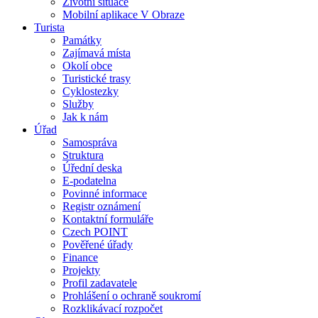
Životní situace
Mobilní aplikace V Obraze
Turista
Památky
Zajímavá místa
Okolí obce
Turistické trasy
Cyklostezky
Služby
Jak k nám
Úřad
Samospráva
Struktura
Úřední deska
E-podatelna
Povinné informace
Registr oznámení
Kontaktní formuláře
Czech POINT
Pověřené úřady
Finance
Projekty
Profil zadavatele
Prohlášení o ochraně soukromí
Rozklikávací rozpočet