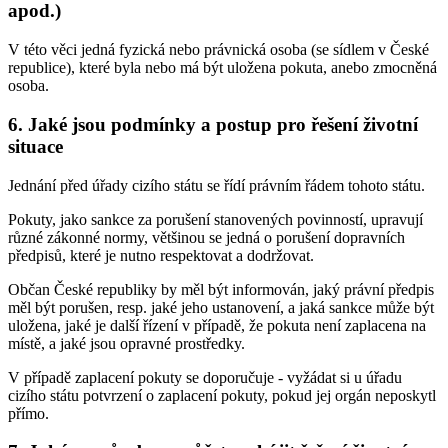
apod.)
V této věci jedná fyzická nebo právnická osoba (se sídlem v České
republice), které byla nebo má být uložena pokuta, anebo zmocněná
osoba.
6. Jaké jsou podmínky a postup pro řešení životní
situace
Jednání před úřady cizího státu se řídí právním řádem tohoto státu.
Pokuty, jako sankce za porušení stanovených povinností, upravují
různé zákonné normy, většinou se jedná o porušení dopravních
předpisů, které je nutno respektovat a dodržovat.
Občan České republiky by měl být informován, jaký právní předpis
měl být porušen, resp. jaké jeho ustanovení, a jaká sankce může být
uložena, jaké je další řízení v případě, že pokuta není zaplacena na
místě, a jaké jsou opravné prostředky.
V případě zaplacení pokuty se doporučuje - vyžádat si u úřadu
cizího státu potvrzení o zaplacení pokuty, pokud jej orgán neposkytl
přímo.