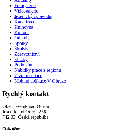
Aktuality
Fotogalerie
Videogalerie
Jesenický zpravodaj
Kanalizace
Knihovna
Kultura
Odpady
Spolky
Školství
Zdravotnictví
Služby
Podnikání
Nabídky práce z regionu
Životní situace
Mobilní aplikace V Obraze
Rychlý kontakt
Obec Jeseník nad Odrou
Jeseník nad Odrou 256
742 33, Česká republika
Číslo účtu: