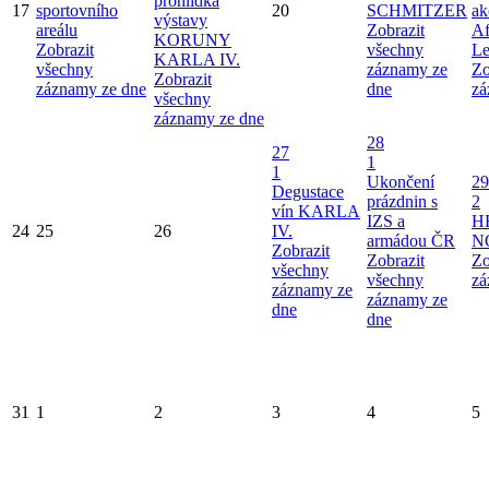
prohlídka
17
sportovního
20
SCHMITZER
ak
výstavy
areálu
Zobrazit
Af
KORUNY
Zobrazit
všechny
Le
KARLA IV.
všechny
záznamy ze
Zo
Zobrazit
záznamy ze dne
dne
zá
všechny
záznamy ze dne
28
27
1
1
Ukončení
29
Degustace
prázdnin s
2
vín KARLA
IZS a
H
24
25
26
IV.
armádou ČR
N
Zobrazit
Zobrazit
Zo
všechny
všechny
zá
záznamy ze
záznamy ze
dne
dne
31
1
2
3
4
5