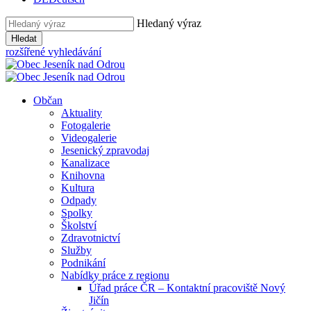
Hledaný výraz
Hledat
rozšířené vyhledávání
Občan
Aktuality
Fotogalerie
Videogalerie
Jesenický zpravodaj
Kanalizace
Knihovna
Kultura
Odpady
Spolky
Školství
Zdravotnictví
Služby
Podnikání
Nabídky práce z regionu
Úřad práce ČR – Kontaktní pracoviště Nový
Jičín