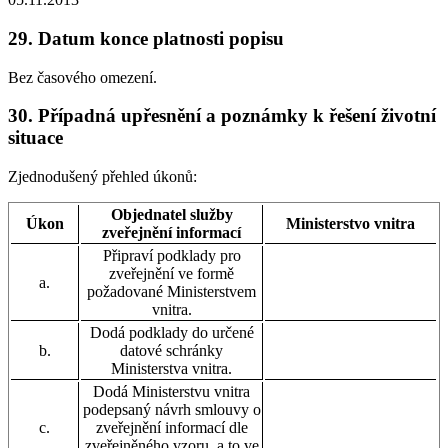
29. Datum konce platnosti popisu
Bez časového omezení.
30. Případná upřesnění a poznámky k řešení životní
situace
Zjednodušený přehled úkonů:
Objednatel služby
Úkon
Ministerstvo vnitra
zveřejnění informací
Připraví podklady pro
zveřejnění ve formě
a.
požadované Ministerstvem
vnitra.
Dodá podklady do určené
b.
datové schránky
Ministerstva vnitra.
Dodá Ministerstvu vnitra
podepsaný návrh smlouvy o
c.
zveřejnění informací dle
zveřejněného vzoru, a to ve