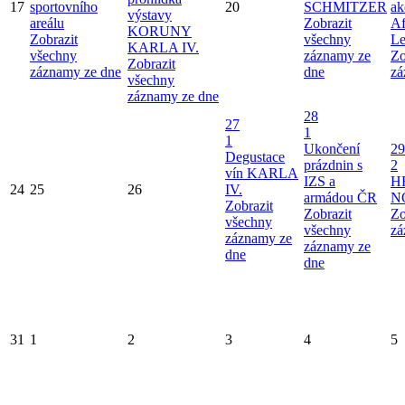
17
sportovního
20
SCHMITZER
ak
výstavy
areálu
Zobrazit
Af
KORUNY
Zobrazit
všechny
Le
KARLA IV.
všechny
záznamy ze
Zo
Zobrazit
záznamy ze dne
dne
zá
všechny
záznamy ze dne
28
27
1
1
Ukončení
29
Degustace
prázdnin s
2
vín KARLA
IZS a
H
24
25
26
IV.
armádou ČR
N
Zobrazit
Zobrazit
Zo
všechny
všechny
zá
záznamy ze
záznamy ze
dne
dne
31
1
2
3
4
5