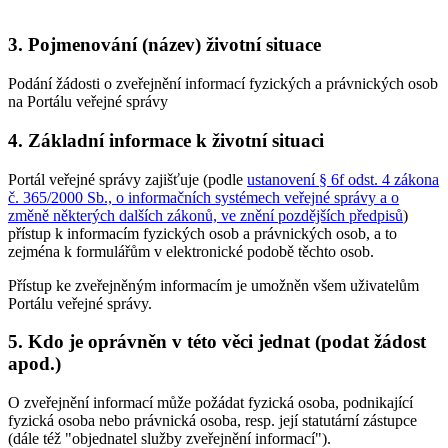
3. Pojmenování (název) životní situace
Podání žádosti o zveřejnění informací fyzických a právnických osob
na Portálu veřejné správy
4. Základní informace k životní situaci
Portál veřejné správy zajišťuje (podle
ustanovení § 6f odst. 4 zákona
č. 365/2000 Sb., o informačních systémech veřejné správy a o
změně některých dalších zákonů, ve znění pozdějších předpisů
)
přístup k informacím fyzických osob a právnických osob, a to
zejména k formulářům v elektronické podobě těchto osob.
Přístup ke zveřejněným informacím je umožněn všem uživatelům
Portálu veřejné správy.
5. Kdo je oprávněn v této věci jednat (podat žádost
apod.)
O zveřejnění informací může požádat fyzická osoba, podnikající
fyzická osoba nebo právnická osoba, resp. její statutární zástupce
(dále též "objednatel služby zveřejnění informací").