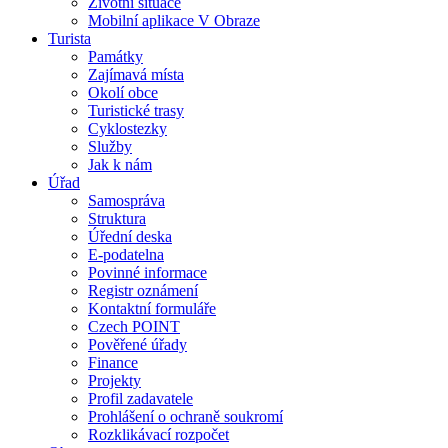
Životní situace
Mobilní aplikace V Obraze
Turista
Památky
Zajímavá místa
Okolí obce
Turistické trasy
Cyklostezky
Služby
Jak k nám
Úřad
Samospráva
Struktura
Úřední deska
E-podatelna
Povinné informace
Registr oznámení
Kontaktní formuláře
Czech POINT
Pověřené úřady
Finance
Projekty
Profil zadavatele
Prohlášení o ochraně soukromí
Rozklikávací rozpočet