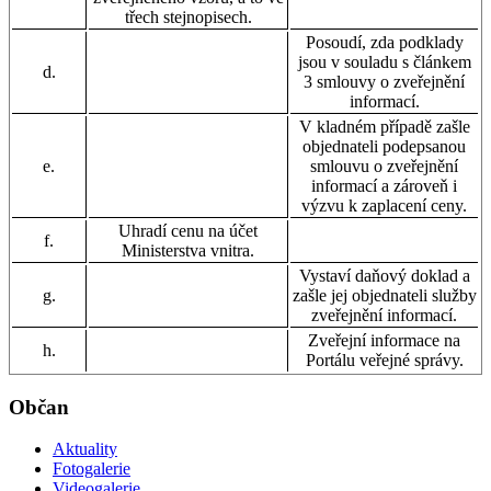
třech stejnopisech.
Posoudí, zda podklady
jsou v souladu s článkem
d.
3 smlouvy o zveřejnění
informací.
V kladném případě zašle
objednateli podepsanou
e.
smlouvu o zveřejnění
informací a zároveň i
výzvu k zaplacení ceny.
Uhradí cenu na účet
f.
Ministerstva vnitra.
Vystaví daňový doklad a
g.
zašle jej objednateli služby
zveřejnění informací.
Zveřejní informace na
h.
Portálu veřejné správy.
Občan
Aktuality
Fotogalerie
Videogalerie