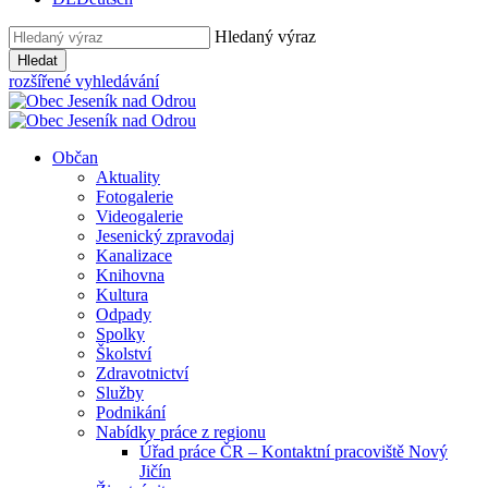
Hledaný výraz
Hledat
rozšířené vyhledávání
Občan
Aktuality
Fotogalerie
Videogalerie
Jesenický zpravodaj
Kanalizace
Knihovna
Kultura
Odpady
Spolky
Školství
Zdravotnictví
Služby
Podnikání
Nabídky práce z regionu
Úřad práce ČR – Kontaktní pracoviště Nový
Jičín