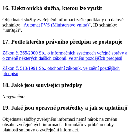
16. Elektronická služba, kterou lze využít
Objednatel služby zveřejnění informací zašle podklady do datové
schránky: "
Automat PVS (Ministerstvo vnitra)
", ID schránky:
"uur3q2i".
17. Podle kterého právního předpisu se postupuje
Zákon č. 365/2000 Sb., o informačních systémech veřejné správy a
o změně některých dalších zákonů, ve znění pozdějších předpisů
Zákon č. 513/1991 Sb., obchodní zákoník, ve znění pozdějších
předpisů
18. Jaké jsou související předpisy
Nevyplněno
19. Jaké jsou opravné prostředky a jak se uplatňují
Objednatel služby zveřejnění informací nemá nárok na změnu
obsahu zveřejněných informací a formulářů v průběhu doby
platnosti smlouvy o zveřejnění informací.