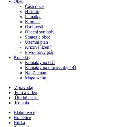
Obec
Části obce
Historie
Památky
Kronika
Osobnosti
Obecní symboly
Strategie obce
Územní plán
Krizové řízení
Povodňový plán
Kontakty
Kontakty na OÚ
Kontakty na pracovníky OÚ
Napište nám
Mapa webu
Zpravodaj
Foto a video
Úřední deska
Kontakt
Blahutovice
Hrabětice
Hůrka