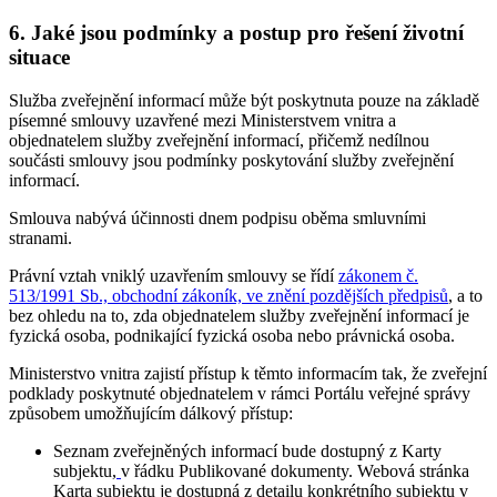
6. Jaké jsou podmínky a postup pro řešení životní
situace
Služba zveřejnění informací může být poskytnuta pouze na základě
písemné smlouvy uzavřené mezi Ministerstvem vnitra a
objednatelem služby zveřejnění informací, přičemž nedílnou
součásti smlouvy jsou podmínky poskytování služby zveřejnění
informací.
Smlouva nabývá účinnosti dnem podpisu oběma smluvními
stranami.
Právní vztah vniklý uzavřením smlouvy se řídí
zákonem č.
513/1991 Sb., obchodní zákoník, ve znění pozdějších předpisů
, a to
bez ohledu na to, zda objednatelem služby zveřejnění informací je
fyzická osoba, podnikající fyzická osoba nebo právnická osoba.
Ministerstvo vnitra zajistí přístup k těmto informacím tak, že zveřejní
podklady poskytnuté objednatelem v rámci Portálu veřejné správy
způsobem umožňujícím dálkový přístup:
Seznam zveřejněných informací bude dostupný z Karty
subjektu,
v řádku Publikované dokumenty. Webová stránka
Karta subjektu je dostupná z detailu konkrétního subjektu v