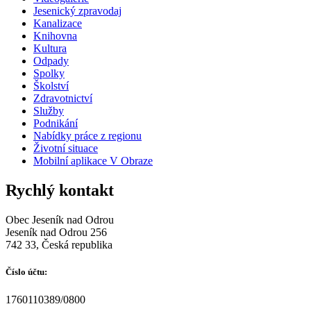
Jesenický zpravodaj
Kanalizace
Knihovna
Kultura
Odpady
Spolky
Školství
Zdravotnictví
Služby
Podnikání
Nabídky práce z regionu
Životní situace
Mobilní aplikace V Obraze
Rychlý kontakt
Obec Jeseník nad Odrou
Jeseník nad Odrou 256
742 33, Česká republika
Číslo účtu:
1760110389/0800