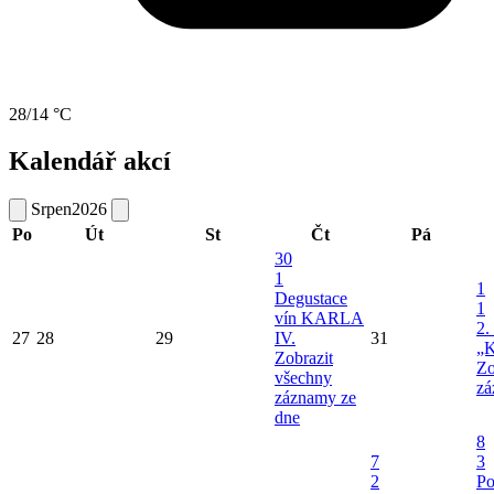
28/14 °C
Kalendář akcí
Srpen
2026
Po
Út
St
Čt
Pá
30
1
1
Degustace
1
vín KARLA
2.
27
28
29
IV.
31
„K
Zobrazit
Zo
všechny
zá
záznamy ze
dne
8
7
3
2
Po