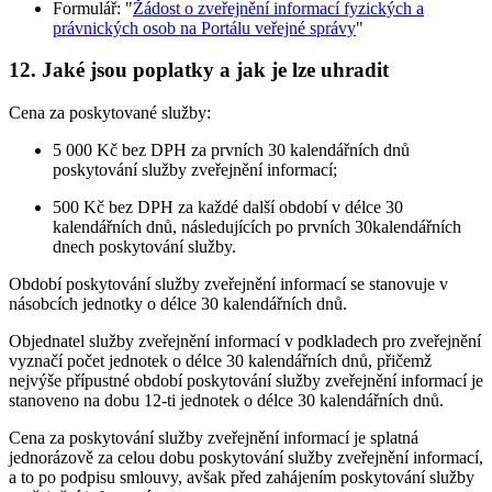
Formulář: "
Žádost o zveřejnění informací fyzických a
právnických osob na Portálu veřejné správy
"
12. Jaké jsou poplatky a jak je lze uhradit
Cena za poskytované služby:
5 000 Kč bez DPH za prvních 30 kalendářních dnů
poskytování služby zveřejnění informací;
500 Kč bez DPH za každé další období v délce 30
kalendářních dnů, následujících po prvních 30kalendářních
dnech poskytování služby.
Období poskytování služby zveřejnění informací se stanovuje v
násobcích jednotky o délce 30 kalendářních dnů.
Objednatel služby zveřejnění informací v podkladech pro zveřejnění
vyznačí počet jednotek o délce 30 kalendářních dnů, přičemž
nejvýše přípustné období poskytování služby zveřejnění informací je
stanoveno na dobu 12-ti jednotek o délce 30 kalendářních dnů.
Cena za poskytování služby zveřejnění informací je splatná
jednorázově za celou dobu poskytování služby zveřejnění informací,
a to po podpisu smlouvy, avšak před zahájením poskytování služby