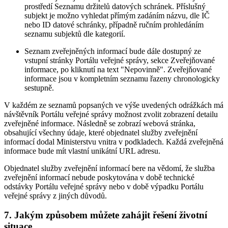
prostředí Seznamu držitelů datových schránek. Příslušný
subjekt je možno vyhledat přímým zadáním názvu, dle IČ
nebo ID datové schránky, případně ručním prohledáním
seznamu subjektů dle kategorií.
Seznam zveřejněných informací bude dále dostupný ze
vstupní stránky Portálu veřejné správy, sekce Zveřejňované
informace, po kliknutí na text "Nepovinně". Zveřejňované
informace jsou v kompletním seznamu řazeny chronologicky
sestupně.
V každém ze seznamů popsaných ve výše uvedených odrážkách má
návštěvník Portálu veřejné správy možnost zvolit zobrazení detailu
zveřejněné informace. Následně se zobrazí webová stránka,
obsahující všechny údaje, které objednatel služby zveřejnění
informací dodal Ministerstvu vnitra v podkladech. Každá zveřejněná
informace bude mít vlastní unikátní URL adresu.
Objednatel služby zveřejnění informací bere na vědomí, že služba
zveřejnění informací nebude poskytována v době technické
odstávky Portálu veřejné správy nebo v době výpadku Portálu
veřejné správy z jiných důvodů.
7. Jakým způsobem můžete zahájit řešení životní
situace