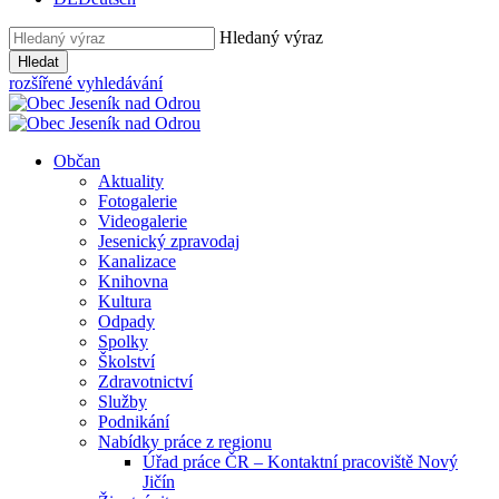
Hledaný výraz
Hledat
rozšířené vyhledávání
Občan
Aktuality
Fotogalerie
Videogalerie
Jesenický zpravodaj
Kanalizace
Knihovna
Kultura
Odpady
Spolky
Školství
Zdravotnictví
Služby
Podnikání
Nabídky práce z regionu
Úřad práce ČR – Kontaktní pracoviště Nový
Jičín