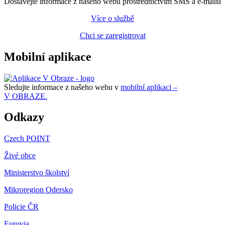
Dostávejte informace z našeho webu prostřednictvím SMS a e-mailů
Více o službě
Chci se zaregistrovat
Mobilní aplikace
Sledujte informace z našeho webu v
mobilní aplikaci –
V OBRAZE.
Odkazy
Czech POINT
Živé obce
Ministerstvo školství
Mikroregion Odersko
Policie ČR
Eurovia