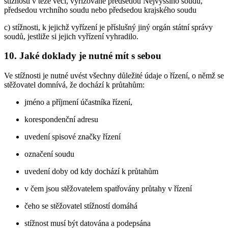
stížnosti v téže věci, vyřizované předsedou Nejvyššího soudu,
předsedou vrchního soudu nebo předsedou krajského soudu
c) stížnosti, k jejichž vyřízení je příslušný jiný orgán státní správy
soudů, jestliže si jejich vyřízení vyhradilo.
10. Jaké doklady je nutné mít s sebou
Ve stížnosti je nutné uvést všechny důležité údaje o řízení, o němž se
stěžovatel domnívá, že dochází k průtahům:
jméno a příjmení účastníka řízení,
korespondenční adresu
uvedení spisové značky řízení
označení soudu
uvedení doby od kdy dochází k průtahům
v čem jsou stěžovatelem spatřovány průtahy v řízení
čeho se stěžovatel stížností domáhá
stížnost musí být datována a podepsána