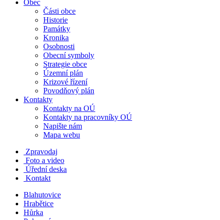
Obec
Části obce
Historie
Památky
Kronika
Osobnosti
Obecní symboly
Strategie obce
Územní plán
Krizové řízení
Povodňový plán
Kontakty
Kontakty na OÚ
Kontakty na pracovníky OÚ
Napište nám
Mapa webu
Zpravodaj
Foto a video
Úřední deska
Kontakt
Blahutovice
Hrabětice
Hůrka