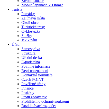
Životní situace
Mobilní aplikace V Obraze
Turista
Památky
Zajímavá místa
Okolí obce
Turistické trasy
Cyklostezky
Služby
Jak k nám
Úřad
Samospráva
Struktura
Úřední deska
E-podatelna
Povinné informace
Registr oznámení
Kontaktní formuláře
Czech POINT
Pověřené úřady
Finance
Projekty
Profil zadavatele
Prohlášení o ochraně soukromí
Rozklikávací rozpočet