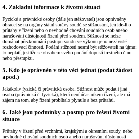
4. Základní informace k životní situaci
Fyzické a právnické osoby (dále jen stěžovatel) jsou oprávněny
obracet se na orgány státní správy soudů se stížnostmi, jen jde-li o
průtahy v řízení nebo o nevhodné chování soudních osob anebo
narušování důstojnosti řízení před soudem. Stížností se nelze
domáhat přezkoumání postupu soudu ve výkonu jeho nezávislé
rozhodovací činnosti. Podání stížnosti nesmí být stěžovateli na újmu;
to neplatí, jestliže se obsahem svého podání dopustí trestného činu
nebo přestupku.
5. Kdo je oprávněn v této věci jednat (podat žádost
apod.)
Jakákoliv fyzická či právnická osoba. Stížnost může podat i jiná
osoba (právnická či fyzická), která není účastníkem řízení, ale má
zájem na tom, aby řízení probíhalo plynule a bez průtahů.
6. Jaké jsou podmínky a postup pro řešení životní
situace
Průtahy v řízení před vrchními, krajskými a okresními soudy, nebo
nevhodné chování soudních osob anebo narušování důstojnosti