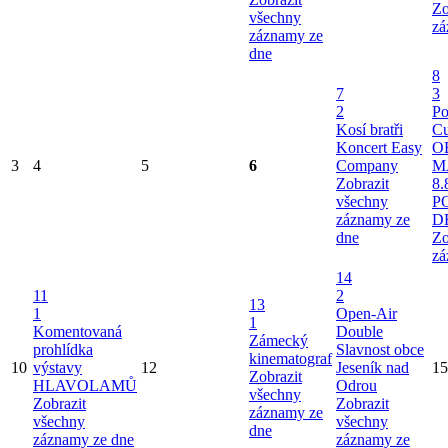
Zo
všechny
zá
záznamy ze
dne
8
7
3
2
Po
Kosí bratři
Cu
Koncert Easy
O
3
4
5
6
Company
M
Zobrazit
8.
všechny
P
záznamy ze
D
dne
Zo
zá
14
11
2
13
1
Open-Air
1
Komentovaná
Double
Zámecký
prohlídka
Slavnost obce
kinematograf
10
výstavy
12
Jeseník nad
15
Zobrazit
HLAVOLAMŮ
Odrou
všechny
Zobrazit
Zobrazit
záznamy ze
všechny
všechny
dne
záznamy ze dne
záznamy ze