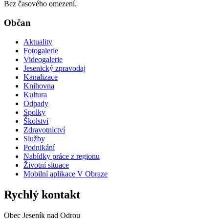
Bez časového omezení.
Občan
Aktuality
Fotogalerie
Videogalerie
Jesenický zpravodaj
Kanalizace
Knihovna
Kultura
Odpady
Spolky
Školství
Zdravotnictví
Služby
Podnikání
Nabídky práce z regionu
Životní situace
Mobilní aplikace V Obraze
Rychlý kontakt
Obec Jeseník nad Odrou