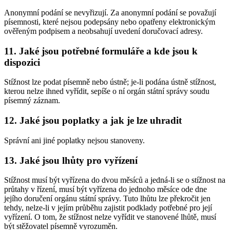
Anonymní podání se nevyřizují. Za anonymní podání se považují
písemnosti, které nejsou podepsány nebo opatřeny elektronickým
ověřeným podpisem a neobsahují uvedení doručovací adresy.
11. Jaké jsou potřebné formuláře a kde jsou k
dispozici
Stížnost lze podat písemně nebo ústně; je-li podána ústně stížnost,
kterou nelze ihned vyřídit, sepíše o ní orgán státní správy soudu
písemný záznam.
12. Jaké jsou poplatky a jak je lze uhradit
Správní ani jiné poplatky nejsou stanoveny.
13. Jaké jsou lhůty pro vyřízení
Stížnost musí být vyřízena do dvou měsíců a jedná-li se o stížnost na
průtahy v řízení, musí být vyřízena do jednoho měsíce ode dne
jejího doručení orgánu státní správy. Tuto lhůtu lze překročit jen
tehdy, nelze-li v jejím průběhu zajistit podklady potřebné pro její
vyřízení. O tom, že stížnost nelze vyřídit ve stanovené lhůtě, musí
být stěžovatel písemně vyrozuměn.