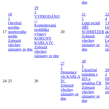
dne
19
1
18
21
22
VYPRODÁNO
1
1
4
/ /
Otevření
Letní recitál
13
Komentovaná
nového
JIŘÍ
Od
prohlídka
17
sportovního
20
SCHMITZER
ak
výstavy
areálu
Zobrazit
Af
KORUNY
Zobrazit
všechny
Le
KARLA IV.
všechny
záznamy ze
Zo
Zobrazit
záznamy ze dne
dne
zá
všechny
záznamy ze dne
28
27
1
1
Ukončení
29
Degustace
prázdnin s
2
vín KARLA
IZS a
H
24
25
26
IV.
armádou ČR
N
Zobrazit
Zobrazit
Zo
všechny
všechny
zá
záznamy ze
záznamy ze
dne
dne