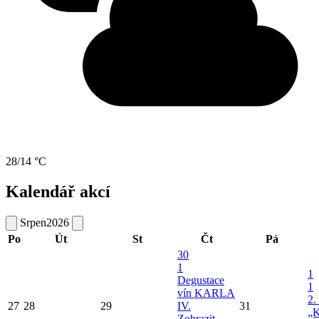
28/14 °C
Kalendář akcí
Srpen
2026
Po
Út
St
Čt
Pá
30
1
1
Degustace
1
vín KARLA
2.
27
28
29
IV.
31
„K
Zobrazit