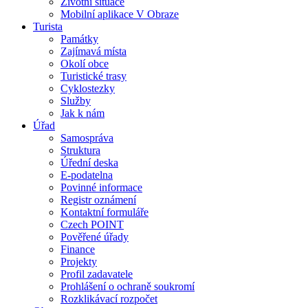
Životní situace
Mobilní aplikace V Obraze
Turista
Památky
Zajímavá místa
Okolí obce
Turistické trasy
Cyklostezky
Služby
Jak k nám
Úřad
Samospráva
Struktura
Úřední deska
E-podatelna
Povinné informace
Registr oznámení
Kontaktní formuláře
Czech POINT
Pověřené úřady
Finance
Projekty
Profil zadavatele
Prohlášení o ochraně soukromí
Rozklikávací rozpočet