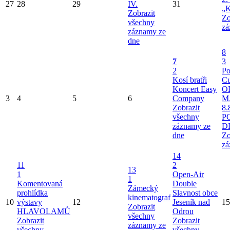
27
28
29
IV.
31
„K
Zobrazit
Zo
všechny
zá
záznamy ze
dne
8
7
3
2
Po
Kosí bratři
Cu
Koncert Easy
O
3
4
5
6
Company
M
Zobrazit
8.
všechny
P
záznamy ze
D
dne
Zo
zá
14
11
2
13
1
Open-Air
1
Komentovaná
Double
Zámecký
prohlídka
Slavnost obce
kinematograf
10
výstavy
12
Jeseník nad
15
Zobrazit
HLAVOLAMŮ
Odrou
všechny
Zobrazit
Zobrazit
záznamy ze
všechny
všechny