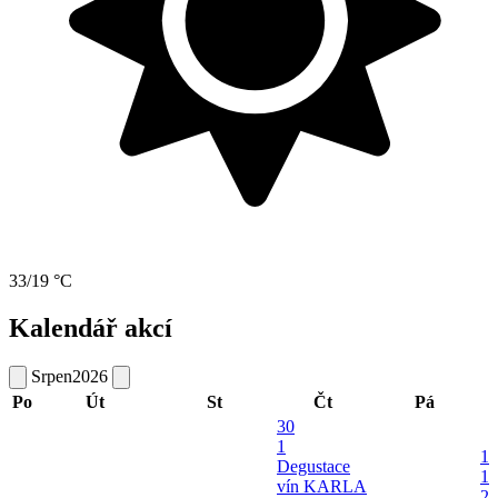
33/19 °C
Kalendář akcí
Srpen
2026
Po
Út
St
Čt
Pá
30
1
1
Degustace
1
vín KARLA
2.