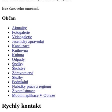
Bez časového omezení.
Občan
Aktuality
Fotogalerie
Videogalerie
Jesenický zpravodaj
Kanalizace
Knihovna
Kultura
Odpady
Spolky
Školství
Zdravotnictví
Služby
Podnikání
Nabídky práce z regionu
Životní situace
Mobilní aplikace V Obraze
Rychlý kontakt