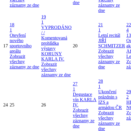
dne
záznamy ze dne
záznamy ze
dne
19
1
18
21
22
VYPRODÁNO
1
1
4
/ /
Otevření
Letní recitál
13
Komentovaná
nového
JIŘÍ
Od
prohlídka
17
sportovního
20
SCHMITZER
ak
výstavy
areálu
Zobrazit
Af
KORUNY
Zobrazit
všechny
Le
KARLA IV.
všechny
záznamy ze
Zo
Zobrazit
záznamy ze dne
dne
zá
všechny
záznamy ze dne
28
27
1
1
Ukončení
29
Degustace
prázdnin s
2
vín KARLA
IZS a
H
24
25
26
IV.
armádou ČR
N
Zobrazit
Zobrazit
Zo
všechny
všechny
zá
záznamy ze
záznamy ze
dne
dne