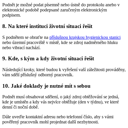
Podnět je možné podat písemně nebo ústně do protokolu anebo v
elektronické podobě podepsané zaručeným elektronickým
podpisem.
8. Na které instituci životní situaci řešit
S podnětem se obraťte na
příslušnou krajskou hygienickou stanici
nebo územní pracoviště v místě, kde se zdroj nadměrného hluku
nebo vibrací nachází.
9. Kde, s kým a kdy životní situaci řešit
Následující kroky, které budou k vyřešení vaší záležitosti prováděny,
vám sdělí příslušný odborný pracovník.
10. Jaké doklady je nutné mít s sebou
Podnět musí obsahovat sdělení, o jaký zdroj obtěžování se jedná,
kde je umístěn a kdy vás nejvíce obtěžuje (den v týdnu), ve které
denní či noční době.
Dále uveďte kontaktní adresu nebo telefonní číslo, aby s vámi
pověřený pracovník mohl projednat další nezbytnosti.