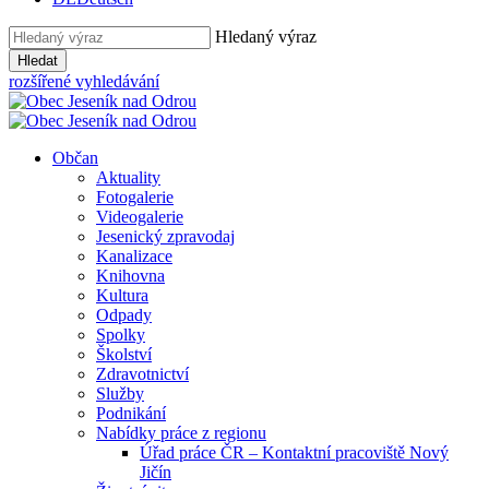
Hledaný výraz
Hledat
rozšířené vyhledávání
Občan
Aktuality
Fotogalerie
Videogalerie
Jesenický zpravodaj
Kanalizace
Knihovna
Kultura
Odpady
Spolky
Školství
Zdravotnictví
Služby
Podnikání
Nabídky práce z regionu
Úřad práce ČR – Kontaktní pracoviště Nový
Jičín