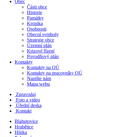
Obec
Části obce
Historie
Památky
Kronika
Osobnosti
Obecní symboly
Strategie obce
Územní plán
Krizové řízení
Povodňový plán
Kontakty
Kontakty na OÚ
Kontakty na pracovníky OÚ
Napište nám
Mapa webu
Zpravodaj
Foto a video
Úřední deska
Kontakt
Blahutovice
Hrabětice
Hůrka