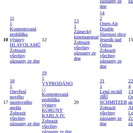
záznamy ze
zá
dne
14
11
2
13
1
Open-Air
1
Komentovaná
Double
Zámecký
prohlídka
Slavnost obce
kinematograf
10
výstavy
12
Jeseník nad
15
Zobrazit
HLAVOLAMŮ
Odrou
všechny
Zobrazit
Zobrazit
záznamy ze
všechny
všechny
dne
záznamy ze dne
záznamy ze
dne
19
1
18
21
22
VYPRODÁNO
1
1
4
/ /
Otevření
Letní recitál
13
Komentovaná
nového
JIŘÍ
Od
prohlídka
17
sportovního
20
SCHMITZER
ak
výstavy
areálu
Zobrazit
Af
KORUNY
Zobrazit
všechny
Le
KARLA IV.
všechny
záznamy ze
Zo
Zobrazit
záznamy ze dne
dne
zá
všechny
záznamy ze dne