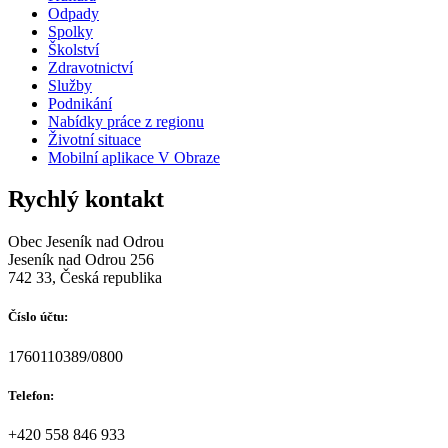
Odpady
Spolky
Školství
Zdravotnictví
Služby
Podnikání
Nabídky práce z regionu
Životní situace
Mobilní aplikace V Obraze
Rychlý kontakt
Obec Jeseník nad Odrou
Jeseník nad Odrou 256
742 33, Česká republika
Číslo účtu:
1760110389/0800
Telefon:
+420 558 846 933