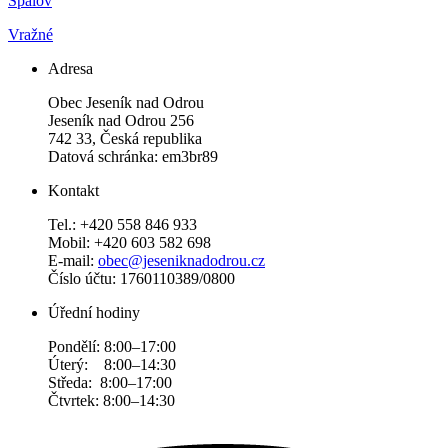
Spálov
Vražné
Adresa
Obec Jeseník nad Odrou
Jeseník nad Odrou 256
742 33, Česká republika
Datová schránka: em3br89
Kontakt
Tel.: +420 558 846 933
Mobil: +420 603 582 698
E-mail:
obec@jeseniknadodrou.cz
Číslo účtu: 1760110389/0800
Úřední hodiny
Pondělí: 8:00–17:00
Úterý: 8:00–14:30
Středa: 8:00–17:00
Čtvrtek: 8:00–14:30