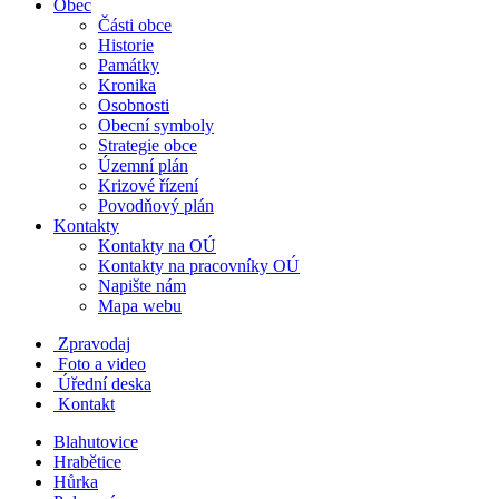
Obec
Části obce
Historie
Památky
Kronika
Osobnosti
Obecní symboly
Strategie obce
Územní plán
Krizové řízení
Povodňový plán
Kontakty
Kontakty na OÚ
Kontakty na pracovníky OÚ
Napište nám
Mapa webu
Zpravodaj
Foto a video
Úřední deska
Kontakt
Blahutovice
Hrabětice
Hůrka