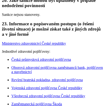
20. Jaké sankce mohou být uplatněny v případě
nedodržení povinností
Sankce nejsou stanoveny.
23. Informace o popisovaném postupu (o řešení
životní situace) je možné získat také z jiných zdrojů
a v jiné formě
Ministerstvo zdravotnictví České republiky
Jednotlivé zdravotní pojišťovny:
Česká průmyslová zdravotní pojišťovna
Oborová zdravotní pojišťovna zaměstnanců bank, pojišťoven
a stavebnictví
Revírní bratrská pokladna, zdravotní pojišťovna
Vojenská zdravotní pojišťovna České republiky
Všeobecná zdravotní pojišťovna České republiky
Zaměstnanecká pojišťovna Škoda