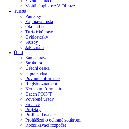
Životní situace
Mobilní aplikace V Obraze
Turista
Památky
Zajímavá místa
Okolí obce
Turistické trasy
Cyklostezky
Služby
Jak k nám
Úřad
Samospráva
Struktura
Úřední deska
E-podatelna
Povinné informace
Registr oznámení
Kontaktní formuláře
Czech POINT
Pověřené úřady
Finance
Projekty
Profil zadavatele
Prohlášení o ochraně soukromí
Rozklikávací rozpočet