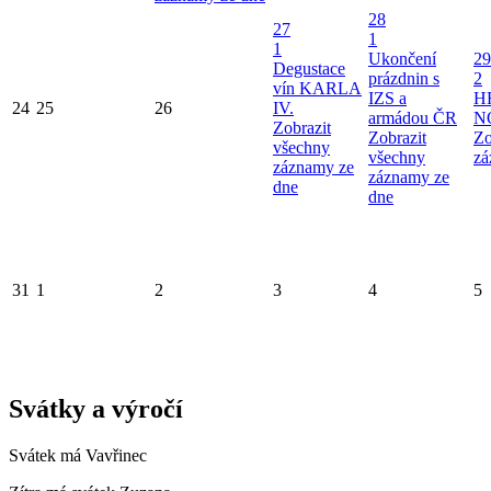
28
27
1
1
Ukončení
29
Degustace
prázdnin s
2
vín KARLA
IZS a
H
24
25
26
IV.
armádou ČR
N
Zobrazit
Zobrazit
Zo
všechny
všechny
zá
záznamy ze
záznamy ze
dne
dne
31
1
2
3
4
5
Svátky a výročí
Svátek má
Vavřinec