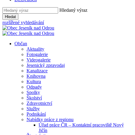
Hledaný výraz
Hledat
rozšířené vyhledávání
Občan
Aktuality
Fotogalerie
Videogalerie
Jesenický zpravodaj
Kanalizace
Knihovna
Kultura
Odpady
Spolky
Školství
Zdravotnictví
Služby
Podnikání
Nabídky práce z regionu
Úřad práce ČR – Kontaktní pracoviště Nový
Jičín