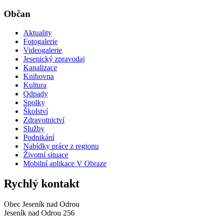
Občan
Aktuality
Fotogalerie
Videogalerie
Jesenický zpravodaj
Kanalizace
Knihovna
Kultura
Odpady
Spolky
Školství
Zdravotnictví
Služby
Podnikání
Nabídky práce z regionu
Životní situace
Mobilní aplikace V Obraze
Rychlý kontakt
Obec Jeseník nad Odrou
Jeseník nad Odrou 256