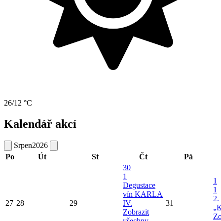
26/12 °C
Kalendář akcí
Srpen
2026
Po
Út
St
Čt
Pá
30
1
1
Degustace
1
vín KARLA
2.
27
28
29
IV.
31
„K
Zobrazit
Zo
všechny