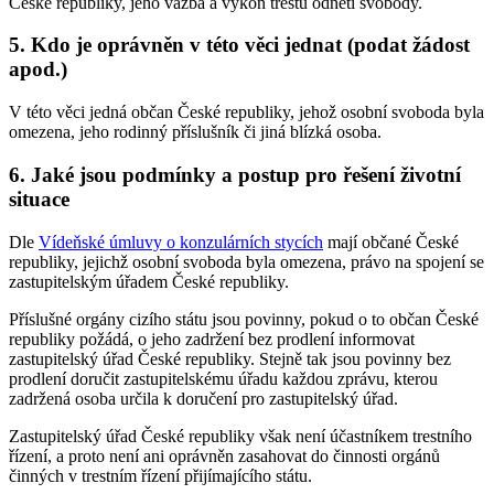
České republiky, jeho vazba a výkon trestu odnětí svobody.
5. Kdo je oprávněn v této věci jednat (podat žádost
apod.)
V této věci jedná občan České republiky, jehož osobní svoboda byla
omezena, jeho rodinný příslušník či jiná blízká osoba.
6. Jaké jsou podmínky a postup pro řešení životní
situace
Dle
Vídeňské úmluvy o konzulárních stycích
mají občané České
republiky, jejichž osobní svoboda byla omezena, právo na spojení se
zastupitelským úřadem České republiky.
Příslušné orgány cizího státu jsou povinny, pokud o to občan České
republiky požádá, o jeho zadržení bez prodlení informovat
zastupitelský úřad České republiky. Stejně tak jsou povinny bez
prodlení doručit zastupitelskému úřadu každou zprávu, kterou
zadržená osoba určila k doručení pro zastupitelský úřad.
Zastupitelský úřad České republiky však není účastníkem trestního
řízení, a proto není ani oprávněn zasahovat do činnosti orgánů
činných v trestním řízení přijímajícího státu.