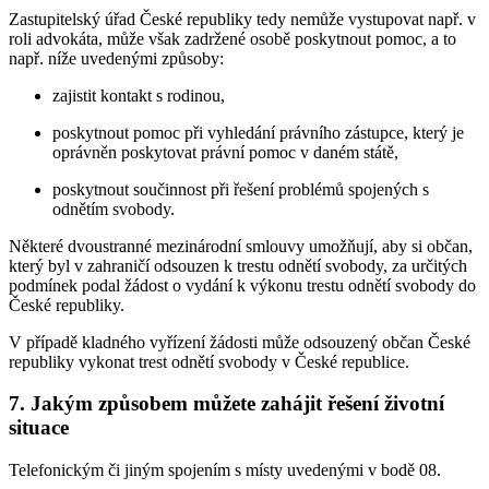
Zastupitelský úřad České republiky tedy nemůže vystupovat např. v
roli advokáta, může však zadržené osobě poskytnout pomoc, a to
např. níže uvedenými způsoby:
zajistit kontakt s rodinou,
poskytnout pomoc při vyhledání právního zástupce, který je
oprávněn poskytovat právní pomoc v daném státě,
poskytnout součinnost při řešení problémů spojených s
odnětím svobody.
Některé dvoustranné mezinárodní smlouvy umožňují, aby si občan,
který byl v zahraničí odsouzen k trestu odnětí svobody, za určitých
podmínek podal žádost o vydání k výkonu trestu odnětí svobody do
České republiky.
V případě kladného vyřízení žádosti může odsouzený občan České
republiky vykonat trest odnětí svobody v České republice.
7. Jakým způsobem můžete zahájit řešení životní
situace
Telefonickým či jiným spojením s místy uvedenými v bodě 08.