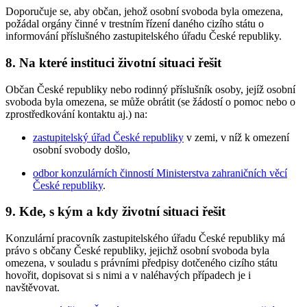
Doporučuje se, aby občan, jehož osobní svoboda byla omezena,
požádal orgány činné v trestním řízení daného cizího státu o
informování příslušného zastupitelského úřadu České republiky.
8. Na které instituci životní situaci řešit
Občan České republiky nebo rodinný příslušník osoby, jejíž osobní
svoboda byla omezena, se může obrátit (se žádostí o pomoc nebo o
zprostředkování kontaktu aj.) na:
zastupitelský úřad České republiky
v zemi, v níž k omezení
osobní svobody došlo,
odbor konzulárních činností Ministerstva zahraničních věcí
České republiky
.
9. Kde, s kým a kdy životní situaci řešit
Konzulární pracovník zastupitelského úřadu České republiky má
právo s občany České republiky, jejichž osobní svoboda byla
omezena, v souladu s právními předpisy dotčeného cizího státu
hovořit, dopisovat si s nimi a v naléhavých případech je i
navštěvovat.