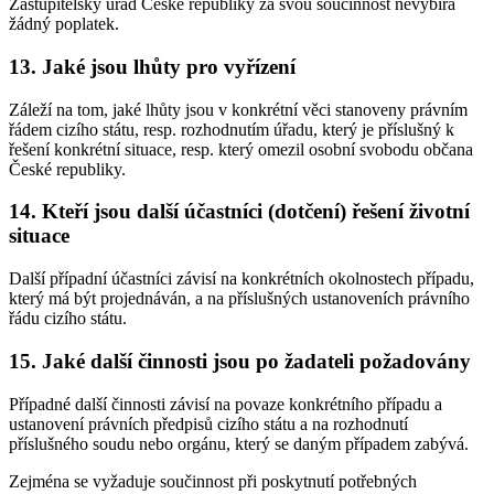
Zastupitelský úřad České republiky za svou součinnost nevybírá
žádný poplatek.
13. Jaké jsou lhůty pro vyřízení
Záleží na tom, jaké lhůty jsou v konkrétní věci stanoveny právním
řádem cizího státu, resp. rozhodnutím úřadu, který je příslušný k
řešení konkrétní situace, resp. který omezil osobní svobodu občana
České republiky.
14. Kteří jsou další účastníci (dotčení) řešení životní
situace
Další případní účastníci závisí na konkrétních okolnostech případu,
který má být projednáván, a na příslušných ustanoveních právního
řádu cizího státu.
15. Jaké další činnosti jsou po žadateli požadovány
Případné další činnosti závisí na povaze konkrétního případu a
ustanovení právních předpisů cizího státu a na rozhodnutí
příslušného soudu nebo orgánu, který se daným případem zabývá.
Zejména se vyžaduje součinnost při poskytnutí potřebných