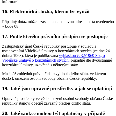
informací.
16. Elektronická služba, kterou lze využít
Případný dotaz můžete zaslat na e-mailovou adresu místa uvedeného
v bodě 08.
17. Podle kterého právního předpisu se postupuje
Zastupitelský úřad České republiky postupuje v souladu s
ustanoveními Vídeňské úmluvy o konzulárních stycích (ze dne 24.
dubna 1963), která je publikována
vyhláškou č. 32/1969 Sb., o
Vídeňské úmluvě o konzulárních stycích
, případně dle dvoustranné
konzulární úmluvy, uzavřené s některými státy
.
Musí též zohlednit právní řád a zvyklosti cizího státu, ve kterém
došlo k omezení osobní svobody občana České republiky.
19. Jaké jsou opravné prostředky a jak se uplatňují
Opravné prostředky ve věci omezení osobní svobody občana České
republiky stanoví obecně závazný předpis cizího státu.
20. Jaké sankce mohou být uplatněny v případě