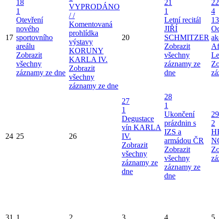
18
21
22
VYPRODÁNO
1
1
4
/ /
Otevření
Letní recitál
13
Komentovaná
nového
JIŘÍ
Od
prohlídka
17
sportovního
20
SCHMITZER
ak
výstavy
areálu
Zobrazit
Af
KORUNY
Zobrazit
všechny
Le
KARLA IV.
všechny
záznamy ze
Zo
Zobrazit
záznamy ze dne
dne
zá
všechny
záznamy ze dne
28
27
1
1
Ukončení
29
Degustace
prázdnin s
2
vín KARLA
IZS a
H
24
25
26
IV.
armádou ČR
N
Zobrazit
Zobrazit
Zo
všechny
všechny
zá
záznamy ze
záznamy ze
dne
dne
31
1
2
3
4
5