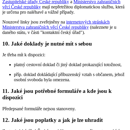
Zastupitelské úřady České republiky
a
Ministerstvo zahraničních
věcí České republiky
mají nepřetržitou diplomatickou službu, která
je určena pro naléhavé a vážné případy.
Nouzové linky jsou zveřejněny na
internetových stránkách
Ministerstva zahraničních věcí České republiky
(naleznete je u
daného státu, v části "kontaktní český úřad").
10. Jaké doklady je nutné mít s sebou
Je třeba mít k dispozici:
platný cestovní doklad či jiný doklad prokazující totožnost,
příp. doklad dokládající příbuzenský vztah s občanem, jehož
osobní svoboda byla omezena.
11. Jaké jsou potřebné formuláře a kde jsou k
dispozici
Předepsané formuláře nejsou stanoveny.
12. Jaké jsou poplatky a jak je lze uhradit