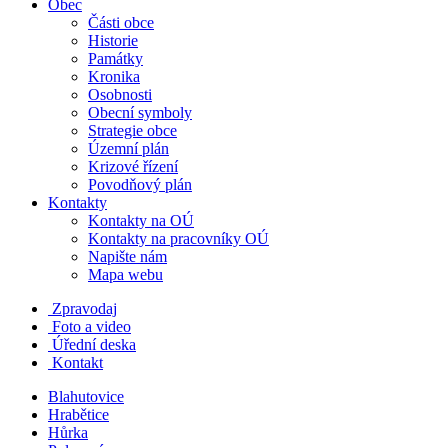
Obec
Části obce
Historie
Památky
Kronika
Osobnosti
Obecní symboly
Strategie obce
Územní plán
Krizové řízení
Povodňový plán
Kontakty
Kontakty na OÚ
Kontakty na pracovníky OÚ
Napište nám
Mapa webu
Zpravodaj
Foto a video
Úřední deska
Kontakt
Blahutovice
Hrabětice
Hůrka