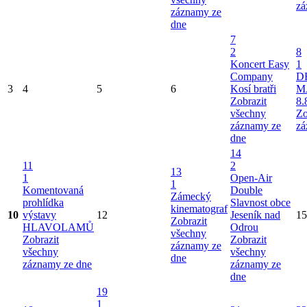
zá
záznamy ze
dne
7
2
8
Koncert Easy
1
Company
D
3
4
5
6
Kosí bratři
M
Zobrazit
8.
všechny
Zo
záznamy ze
zá
dne
14
11
2
13
1
Open-Air
1
Komentovaná
Double
Zámecký
prohlídka
Slavnost obce
kinematograf
10
výstavy
12
Jeseník nad
15
Zobrazit
HLAVOLAMŮ
Odrou
všechny
Zobrazit
Zobrazit
záznamy ze
všechny
všechny
dne
záznamy ze dne
záznamy ze
dne
19
1