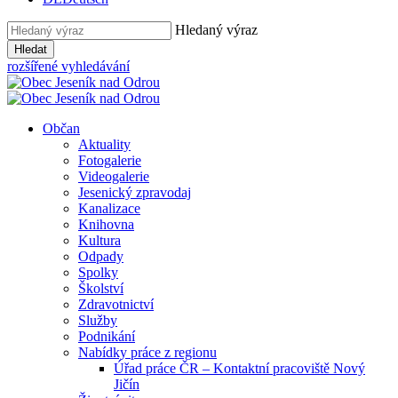
Hledaný výraz
Hledat
rozšířené vyhledávání
Občan
Aktuality
Fotogalerie
Videogalerie
Jesenický zpravodaj
Kanalizace
Knihovna
Kultura
Odpady
Spolky
Školství
Zdravotnictví
Služby
Podnikání
Nabídky práce z regionu
Úřad práce ČR – Kontaktní pracoviště Nový
Jičín