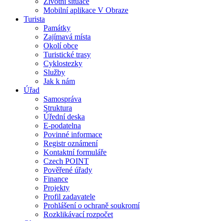
Životní situace
Mobilní aplikace V Obraze
Turista
Památky
Zajímavá místa
Okolí obce
Turistické trasy
Cyklostezky
Služby
Jak k nám
Úřad
Samospráva
Struktura
Úřední deska
E-podatelna
Povinné informace
Registr oznámení
Kontaktní formuláře
Czech POINT
Pověřené úřady
Finance
Projekty
Profil zadavatele
Prohlášení o ochraně soukromí
Rozklikávací rozpočet