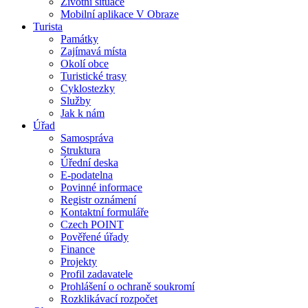
Životní situace
Mobilní aplikace V Obraze
Turista
Památky
Zajímavá místa
Okolí obce
Turistické trasy
Cyklostezky
Služby
Jak k nám
Úřad
Samospráva
Struktura
Úřední deska
E-podatelna
Povinné informace
Registr oznámení
Kontaktní formuláře
Czech POINT
Pověřené úřady
Finance
Projekty
Profil zadavatele
Prohlášení o ochraně soukromí
Rozklikávací rozpočet