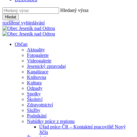
Hledaný výraz
Hledat
rozšířené vyhledávání
Občan
Aktuality
Fotogalerie
Videogalerie
Jesenický zpravodaj
Kanalizace
Knihovna
Kultura
Odpady
Spolky
Školství
Zdravotnictví
Služby
Podnikání
Nabídky práce z regionu
Úřad práce ČR – Kontaktní pracoviště Nový
Jičín