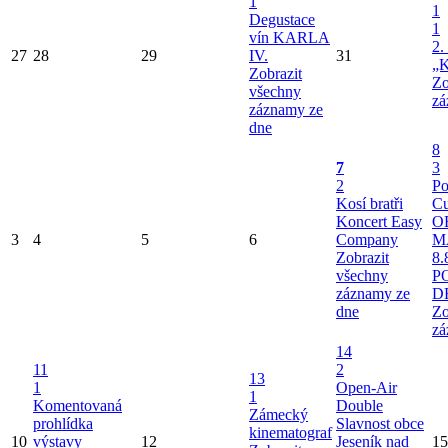
1
1
Degustace
1
vín KARLA
2.
27
28
29
IV.
31
„K
Zobrazit
Zo
všechny
zá
záznamy ze
dne
8
7
3
2
Po
Kosí bratři
Cu
Koncert Easy
O
3
4
5
6
Company
M
Zobrazit
8.
všechny
P
záznamy ze
D
dne
Zo
zá
14
11
2
13
1
Open-Air
1
Komentovaná
Double
Zámecký
prohlídka
Slavnost obce
kinematograf
10
výstavy
12
Jeseník nad
15