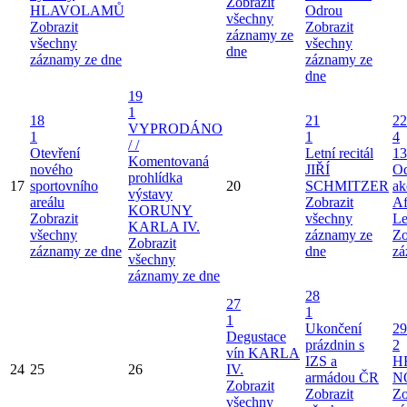
Zobrazit
HLAVOLAMŮ
Odrou
všechny
Zobrazit
Zobrazit
záznamy ze
všechny
všechny
dne
záznamy ze dne
záznamy ze
dne
19
1
18
21
22
VYPRODÁNO
1
1
4
/ /
Otevření
Letní recitál
13
Komentovaná
nového
JIŘÍ
Od
prohlídka
17
sportovního
20
SCHMITZER
ak
výstavy
areálu
Zobrazit
Af
KORUNY
Zobrazit
všechny
Le
KARLA IV.
všechny
záznamy ze
Zo
Zobrazit
záznamy ze dne
dne
zá
všechny
záznamy ze dne
28
27
1
1
Ukončení
29
Degustace
prázdnin s
2
vín KARLA
IZS a
H
24
25
26
IV.
armádou ČR
N
Zobrazit
Zobrazit
Zo
všechny