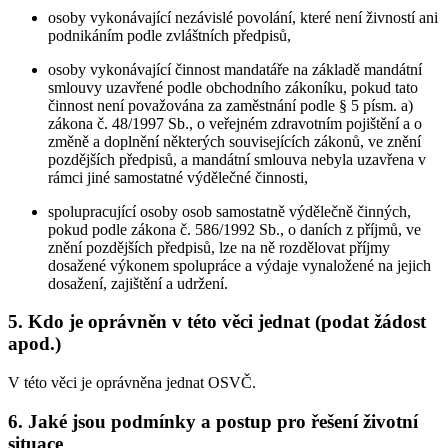
osoby vykonávající nezávislé povolání, které není živností ani
podnikáním podle zvláštních předpisů,
osoby vykonávající činnost mandatáře na základě mandátní
smlouvy uzavřené podle obchodního zákoníku, pokud tato
činnost není považována za zaměstnání podle § 5 písm. a)
zákona č. 48/1997 Sb., o veřejném zdravotním pojištění a o
změně a doplnění některých souvisejících zákonů, ve znění
pozdějších předpisů, a mandátní smlouva nebyla uzavřena v
rámci jiné samostatné výdělečné činnosti,
spolupracující osoby osob samostatně výdělečně činných,
pokud podle zákona č. 586/1992 Sb., o daních z příjmů, ve
znění pozdějších předpisů, lze na ně rozdělovat příjmy
dosažené výkonem spolupráce a výdaje vynaložené na jejich
dosažení, zajištění a udržení.
5. Kdo je oprávněn v této věci jednat (podat žádost
apod.)
V této věci je oprávněna jednat OSVČ.
6. Jaké jsou podmínky a postup pro řešení životní
situace