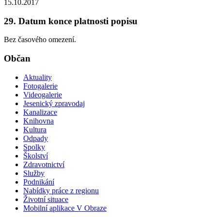
15.10.2017
29. Datum konce platnosti popisu
Bez časového omezení.
Občan
Aktuality
Fotogalerie
Videogalerie
Jesenický zpravodaj
Kanalizace
Knihovna
Kultura
Odpady
Spolky
Školství
Zdravotnictví
Služby
Podnikání
Nabídky práce z regionu
Životní situace
Mobilní aplikace V Obraze