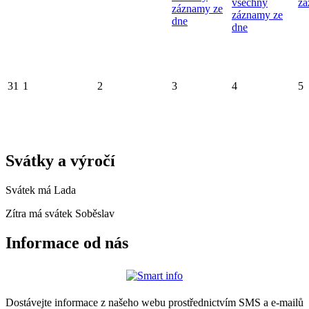
všechny
zá
záznamy ze
záznamy ze
dne
dne
31
1
2
3
4
5
Svátky a výročí
Svátek má
Lada
Zítra má svátek
Soběslav
Informace od nás
Dostávejte informace z našeho webu prostřednictvím SMS a e-mailů