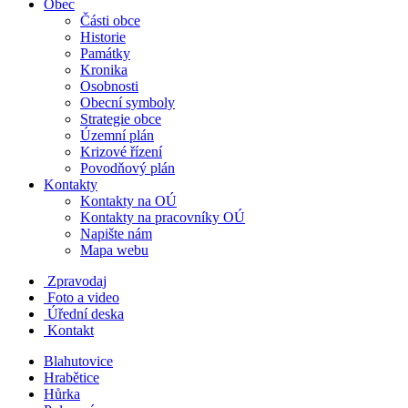
Obec
Části obce
Historie
Památky
Kronika
Osobnosti
Obecní symboly
Strategie obce
Územní plán
Krizové řízení
Povodňový plán
Kontakty
Kontakty na OÚ
Kontakty na pracovníky OÚ
Napište nám
Mapa webu
Zpravodaj
Foto a video
Úřední deska
Kontakt
Blahutovice
Hrabětice
Hůrka