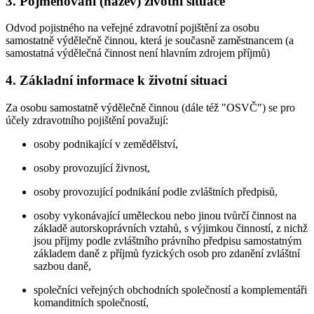
3. Pojmenování (název) životní situace
Odvod pojistného na veřejné zdravotní pojištění za osobu
samostatně výdělečně činnou, která je současně zaměstnancem (a
samostatná výdělečná činnost není hlavním zdrojem příjmů)
4. Základní informace k životní situaci
Za osobu samostatně výdělečně činnou (dále též "OSVČ") se pro
účely zdravotního pojištění považují:
osoby podnikající v zemědělství,
osoby provozující živnost,
osoby provozující podnikání podle zvláštních předpisů,
osoby vykonávající uměleckou nebo jinou tvůrčí činnost na
základě autorskoprávních vztahů, s výjimkou činností, z nichž
jsou příjmy podle zvláštního právního předpisu samostatným
základem daně z příjmů fyzických osob pro zdanění zvláštní
sazbou daně,
společníci veřejných obchodních společností a komplementáři
komanditních společností,