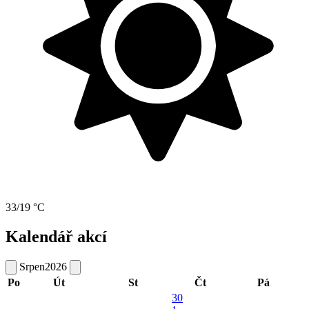
33/19 °C
Kalendář akcí
Srpen
2026
Po
Út
St
Čt
Pá
30