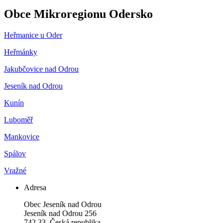
Obce Mikroregionu Odersko
Heřmanice u Oder
Heřmánky
Jakubčovice nad Odrou
Jeseník nad Odrou
Kunín
Luboměř
Mankovice
Spálov
Vražné
Adresa
Obec Jeseník nad Odrou
Jeseník nad Odrou 256
742 33, Česká republika