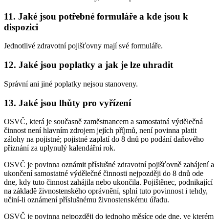
11. Jaké jsou potřebné formuláře a kde jsou k
dispozici
Jednotlivé zdravotní pojišťovny mají své formuláře.
12. Jaké jsou poplatky a jak je lze uhradit
Správní ani jiné poplatky nejsou stanoveny.
13. Jaké jsou lhůty pro vyřízení
OSVČ, která je současně zaměstnancem a samostatná výdělečná
činnost není hlavním zdrojem jejích příjmů, není povinna platit
zálohy na pojistné; pojistné zaplatí do 8 dnů po podání daňového
přiznání za uplynulý kalendářní rok.
OSVČ je povinna oznámit příslušné zdravotní pojišťovně zahájení a
ukončení samostatné výdělečné činnosti nejpozději do 8 dnů ode
dne, kdy tuto činnost zahájila nebo ukončila. Pojištěnec, podnikající
na základě živnostenského oprávnění, splní tuto povinnost i tehdy,
učiní-li oznámení příslušnému živnostenskému úřadu.
OSVČ je povinna nejpozději do jednoho měsíce ode dne, ve kterém