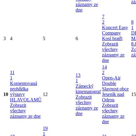
zá
záznamy ze
dne
7
2
8
Koncert Easy
1
Company
D
3
4
5
6
Kosí bratři
M
Zobrazit
8.
všechny
Zo
záznamy ze
zá
dne
14
11
2
13
1
Open-Air
1
Komentovaná
Double
Zámecký
prohlídka
Slavnost obce
kinematograf
10
výstavy
12
Jeseník nad
15
Zobrazit
HLAVOLAMŮ
Odrou
všechny
Zobrazit
Zobrazit
záznamy ze
všechny
všechny
dne
záznamy ze dne
záznamy ze
dne
19
1