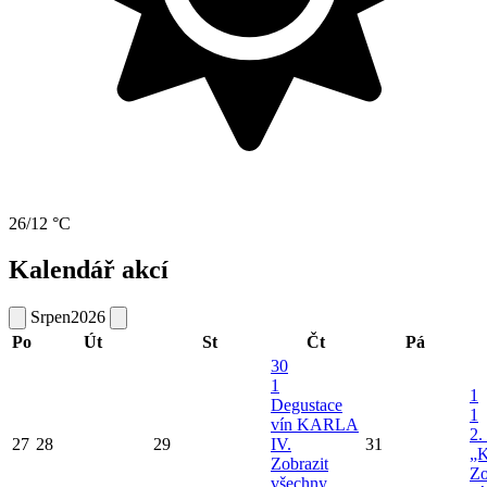
26/12 °C
Kalendář akcí
Srpen
2026
Po
Út
St
Čt
Pá
30
1
1
Degustace
1
vín KARLA
2.
27
28
29
IV.
31
„K
Zobrazit
Zo
všechny