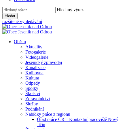
Hledaný výraz
Hledat
rozšířené vyhledávání
Občan
Aktuality
Fotogalerie
Videogalerie
Jesenický zpravodaj
Kanalizace
Knihovna
Kultura
Odpady
Spolky
Školství
Zdravotnictví
Služby
Podnikání
Nabídky práce z regionu
Úřad práce ČR – Kontaktní pracoviště Nový
Jičín