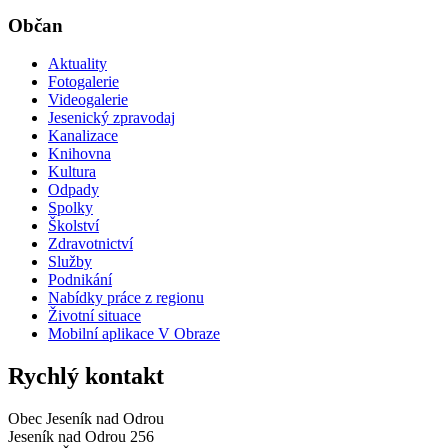
Občan
Aktuality
Fotogalerie
Videogalerie
Jesenický zpravodaj
Kanalizace
Knihovna
Kultura
Odpady
Spolky
Školství
Zdravotnictví
Služby
Podnikání
Nabídky práce z regionu
Životní situace
Mobilní aplikace V Obraze
Rychlý kontakt
Obec Jeseník nad Odrou
Jeseník nad Odrou 256