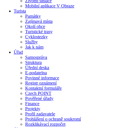
Životní situace
Mobilní aplikace V Obraze
Turista
Památky
Zajímavá místa
Okolí obce
Turistické trasy
Cyklostezky
Služby
Jak k nám
Úřad
Samospráva
Struktura
Úřední deska
E-podatelna
Povinné informace
Registr oznámení
Kontaktní formuláře
Czech POINT
Pověřené úřady
Finance
Projekty
Profil zadavatele
Prohlášení o ochraně soukromí
Rozklikávací rozpočet