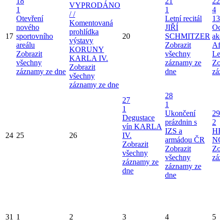
18
21
22
VYPRODÁNO
1
1
4
/ /
Otevření
Letní recitál
13
Komentovaná
nového
JIŘÍ
Od
prohlídka
17
sportovního
20
SCHMITZER
ak
výstavy
areálu
Zobrazit
Af
KORUNY
Zobrazit
všechny
Le
KARLA IV.
všechny
záznamy ze
Zo
Zobrazit
záznamy ze dne
dne
zá
všechny
záznamy ze dne
28
27
1
1
Ukončení
29
Degustace
prázdnin s
2
vín KARLA
IZS a
H
24
25
26
IV.
armádou ČR
N
Zobrazit
Zobrazit
Zo
všechny
všechny
zá
záznamy ze
záznamy ze
dne
dne
31
1
2
3
4
5