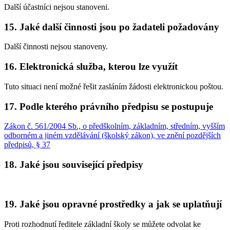
Další účastníci nejsou stanoveni.
15. Jaké další činnosti jsou po žadateli požadovány
Další činnosti nejsou stanoveny.
16. Elektronická služba, kterou lze využít
Tuto situaci není možné řešit zasláním žádosti elektronickou poštou.
17. Podle kterého právního předpisu se postupuje
Zákon č. 561/2004 Sb., o předškolním, základním, středním, vyšším
odborném a jiném vzdělávání (školský zákon), ve znění pozdějších
předpisů, § 37
18. Jaké jsou související předpisy
19. Jaké jsou opravné prostředky a jak se uplatňují
Proti rozhodnutí ředitele základní školy se můžete odvolat ke