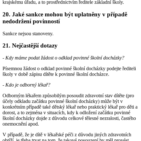
krajskému úřadu, a to prostřednictvím ředitele základní školy.
20. Jaké sankce mohou být uplatněny v případě
nedodržení povinností
Sankce nejsou stanoveny.
21. Nejčastější dotazy
-
Kdy máme podat žádost o odklad povinné školní docházky?
Písemnou žádost o odklad povinné školní docházky podejte řediteli
školy v době zápisu dítěte k povinné školní docházce.
-
Kdo je odborný lékař?
Odborným lékařem způsobilým posoudit zdravotní stav dítěte (pro
účely odkladu začátku povinné školní docházky) může být v
konkrétním případě také dětský lékař nebo praktický lékař pro děti a
dorost, a to zejména v situacích, kdy k odložení začátku povinné
školní docházky dojde z důvodu celkové tělesné nezralosti, častého
onemocnění apod.
V případě, že je dítě v lékařské péči z důvodu jiných zdravotních
obtíží, je třeba trvat na tom, že takové posouzení by měl provést