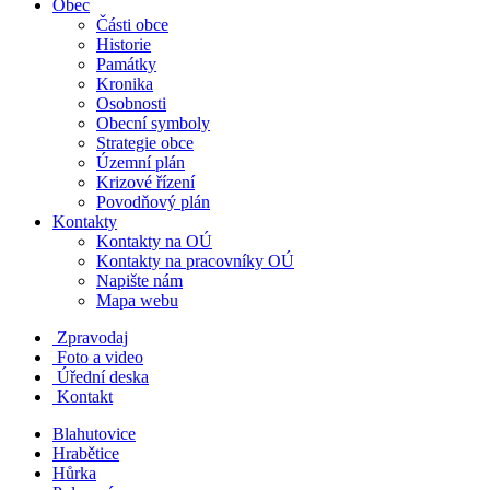
Obec
Části obce
Historie
Památky
Kronika
Osobnosti
Obecní symboly
Strategie obce
Územní plán
Krizové řízení
Povodňový plán
Kontakty
Kontakty na OÚ
Kontakty na pracovníky OÚ
Napište nám
Mapa webu
Zpravodaj
Foto a video
Úřední deska
Kontakt
Blahutovice
Hrabětice
Hůrka