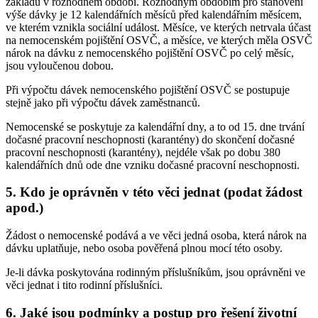
základů v rozhodném období. Rozhodným obdobím pro stanovení
výše dávky je 12 kalendářních měsíců před kalendářním měsícem,
ve kterém vznikla sociální událost. Měsíce, ve kterých netrvala účast
na nemocenském pojištění OSVČ, a měsíce, ve kterých měla OSVČ
nárok na dávku z nemocenského pojištění OSVČ po celý měsíc,
jsou vyloučenou dobou.
Při výpočtu dávek nemocenského pojištění OSVČ se postupuje
stejně jako při výpočtu dávek zaměstnanců.
Nemocenské se poskytuje za kalendářní dny, a to od 15. dne trvání
dočasné pracovní neschopnosti (karantény) do skončení dočasné
pracovní neschopnosti (karantény), nejdéle však po dobu 380
kalendářních dnů ode dne vzniku dočasné pracovní neschopnosti.
5. Kdo je oprávněn v této věci jednat (podat žádost
apod.)
Žádost o nemocenské podává a ve věci jedná osoba, která nárok na
dávku uplatňuje, nebo osoba pověřená plnou mocí této osoby.
Je-li dávka poskytována rodinným příslušníkům, jsou oprávněni ve
věci jednat i tito rodinní příslušníci.
6. Jaké jsou podmínky a postup pro řešení životní