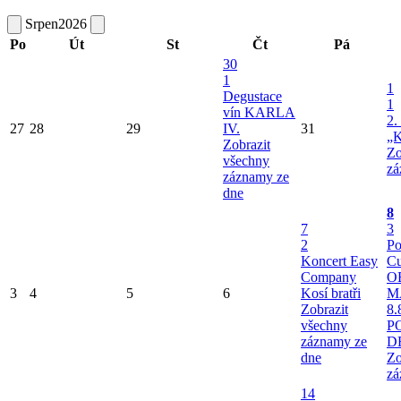
Srpen
2026
Po
Út
St
Čt
Pá
30
1
1
Degustace
1
vín KARLA
2.
27
28
29
IV.
31
„K
Zobrazit
Zo
všechny
zá
záznamy ze
dne
8
7
3
2
Po
Koncert Easy
Cu
Company
O
3
4
5
6
Kosí bratři
M
Zobrazit
8.
všechny
P
záznamy ze
D
dne
Zo
zá
14