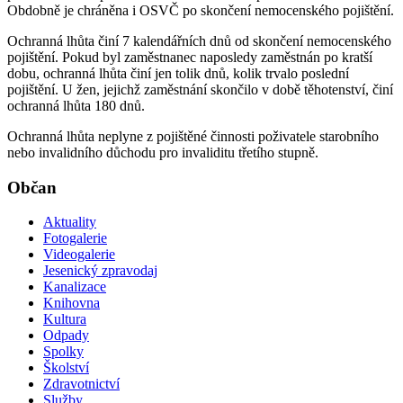
Obdobně je chráněna i OSVČ po skončení nemocenského pojištění.
Ochranná lhůta činí 7 kalendářních dnů od skončení nemocenského
pojištění. Pokud byl zaměstnanec naposledy zaměstnán po kratší
dobu, ochranná lhůta činí jen tolik dnů, kolik trvalo poslední
pojištění. U žen, jejichž zaměstnání skončilo v době těhotenství, činí
ochranná lhůta 180 dnů.
Ochranná lhůta neplyne z pojištěné činnosti poživatele starobního
nebo invalidního důchodu pro invaliditu třetího stupně.
Občan
Aktuality
Fotogalerie
Videogalerie
Jesenický zpravodaj
Kanalizace
Knihovna
Kultura
Odpady
Spolky
Školství
Zdravotnictví
Služby