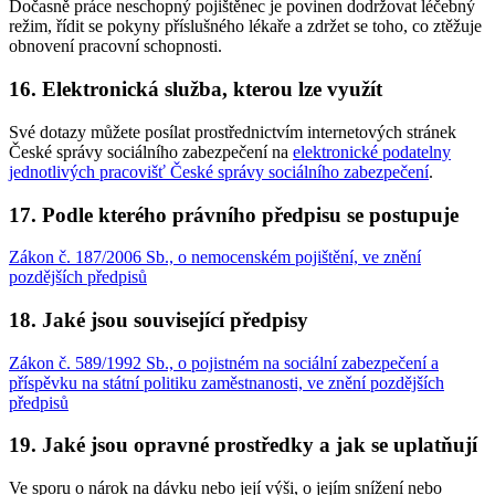
Dočasně práce neschopný pojištěnec je povinen dodržovat léčebný
režim, řídit se pokyny příslušného lékaře a zdržet se toho, co ztěžuje
obnovení pracovní schopnosti.
16. Elektronická služba, kterou lze využít
Své dotazy můžete posílat prostřednictvím internetových stránek
České správy sociálního zabezpečení na
elektronické podatelny
jednotlivých pracovišť České správy sociálního zabezpečení
.
17. Podle kterého právního předpisu se postupuje
Zákon č. 187/2006 Sb., o nemocenském pojištění, ve znění
pozdějších předpisů
18. Jaké jsou související předpisy
Zákon č. 589/1992 Sb., o pojistném na sociální zabezpečení a
příspěvku na státní politiku zaměstnanosti, ve znění pozdějších
předpisů
19. Jaké jsou opravné prostředky a jak se uplatňují
Ve sporu o nárok na dávku nebo její výši, o jejím snížení nebo