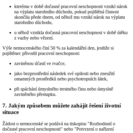
kterému v době dočasné pracovní neschopnosti vznikl nárok
na výplatu starobního důchodu, pokud pojištěná činnost
skončila přede dnem, od něhož mu vznikl nárok na výplatu
starobního důchodu,
u něhož vznikla dočasná pracovní neschopnost v době útěku
z vazby nebo vězení.
Výše nemocenského činí 50 % za kalendářní den, jestliže si
pojištěnec přivodil pracovní neschopnost:
zaviněnou účastí ve rvačce,
jako bezprostřední následek své opilosti nebo zneužití
omamných prostředků nebo psychotropních látek,
při spáchání úmyslného trestného činu nebo úmyslně
zaviněného přestupku.
7. Jakým způsobem můžete zahájit řešení životní
situace
Žádost o nemocenské se podává na tiskopisu "Rozhodnutí o
dočasné pracovní neschopnosti" nebo "Potvrzení o nařízení