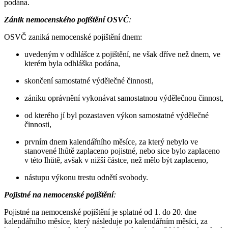
podána.
Zánik nemocenského pojištění OSVČ
:
OSVČ zaniká nemocenské pojištění dnem:
uvedeným v odhlášce z pojištění, ne však dříve než dnem, ve
kterém byla odhláška podána,
skončení samostatné výdělečné činnosti,
zániku oprávnění vykonávat samostatnou výdělečnou činnost,
od kterého jí byl pozastaven výkon samostatné výdělečné
činnosti,
prvním dnem kalendářního měsíce, za který nebylo ve
stanovené lhůtě zaplaceno pojistné, nebo sice bylo zaplaceno
v této lhůtě, avšak v nižší částce, než mělo být zaplaceno,
nástupu výkonu trestu odnětí svobody.
Pojistné na nemocenské pojištění
:
Pojistné na nemocenské pojištění je splatné od 1. do 20. dne
kalendářního měsíce, který následuje po kalendářním měsíci, za