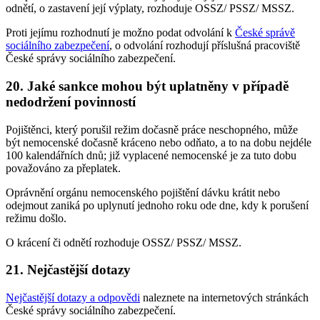
odnětí, o zastavení její výplaty, rozhoduje OSSZ/ PSSZ/ MSSZ.
Proti jejímu rozhodnutí je možno podat odvolání k
České správě
sociálního zabezpečení
, o odvolání rozhodují příslušná pracoviště
České správy sociálního zabezpečení.
20. Jaké sankce mohou být uplatněny v případě
nedodržení povinností
Pojištěnci, který porušil režim dočasně práce neschopného, může
být nemocenské dočasně kráceno nebo odňato, a to na dobu nejdéle
100 kalendářních dnů; již vyplacené nemocenské je za tuto dobu
považováno za přeplatek.
Oprávnění orgánu nemocenského pojištění dávku krátit nebo
odejmout zaniká po uplynutí jednoho roku ode dne, kdy k porušení
režimu došlo.
O krácení či odnětí rozhoduje OSSZ/ PSSZ/ MSSZ.
21. Nejčastější dotazy
Nejčastější dotazy a odpovědi
naleznete na internetových stránkách
České správy sociálního zabezpečení.