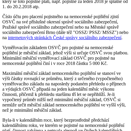
který se toto pojistné platí, např. pojistné za leden 2018 je splatné od
1. do 20.2.2018 atp.
Číslo účtu pro placení pojistného na nemocenské pojištění zjistí
OSVČ na své příslušné okresní správě sociálního zabezpečení,
Pražské správě sociálního zabezpečení nebo na Městské správě
sociálního zabezpečení Brno (dále též "OSSZ/ PSSZ/ MSSZ") nebo
na
internetových stránkách České správy sociálního zabezpečení
.
Vyměřovacím základem OSVČ pro pojistné na nemocenské
pojištění je měsíční základ, jehož výši si určuje OSVČ svou platbou.
Minimální měsíční vyměřovací základ OSVČ pro pojistné na
nemocenské pojištění činí i v roce 2018 částku 5 000 Kč.
Maximální měsíční základ nemocenského pojištění se stanoví ve
výši částky rovnající se průměru, který z určeného (vypočteného)
vyměřovacího základu na naposledy podaném přehledu o příjmech
a výdajích OSVČ připadá na jeden kalendářní měsíc výkonu
činnosti, přičemž k přehledu staršímu tří let se nepřihlíží. Je-li
vypočtený průměr nižší než minimální měsíční základ, OSVČ si
nemůže určit měsíční základ nemocenského pojištění ve vyšší výši,
než je minimální měsíční základ.
Byla-li v kalendářním roce, který bezprostředně předchází
kalendářnímu roku, ve kterém se pojistné na nemocenské pojištění
platí, činnost zahájena a netrvala alespoň ve čtyřech kalendářních