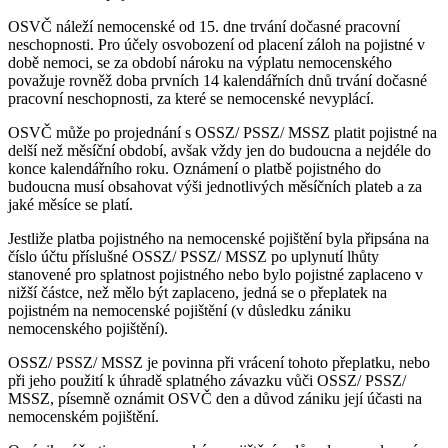
OSVČ náleží nemocenské od 15. dne trvání dočasné pracovní
neschopnosti. Pro účely osvobození od placení záloh na pojistné v
době nemoci, se za období nároku na výplatu nemocenského
považuje rovněž doba prvních 14 kalendářních dnů trvání dočasné
pracovní neschopnosti, za které se nemocenské nevyplácí.
OSVČ může po projednání s OSSZ/ PSSZ/ MSSZ platit pojistné na
delší než měsíční období, avšak vždy jen do budoucna a nejdéle do
konce kalendářního roku. Oznámení o platbě pojistného do
budoucna musí obsahovat výši jednotlivých měsíčních plateb a za
jaké měsíce se platí.
Jestliže platba pojistného na nemocenské pojištění byla připsána na
číslo účtu příslušné OSSZ/ PSSZ/ MSSZ po uplynutí lhůty
stanovené pro splatnost pojistného nebo bylo pojistné zaplaceno v
nižší částce, než mělo být zaplaceno, jedná se o přeplatek na
pojistném na nemocenské pojištění (v důsledku zániku
nemocenského pojištění).
OSSZ/ PSSZ/ MSSZ je povinna při vrácení tohoto přeplatku, nebo
při jeho použití k úhradě splatného závazku vůči OSSZ/ PSSZ/
MSSZ, písemně oznámit OSVČ den a důvod zániku její účasti na
nemocenském pojištění.