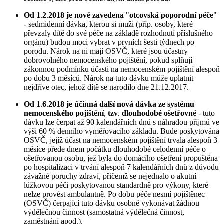
Od 1
.
2
.
2018 je nově zavedena
"
otcovská poporodní péče
"
- sedmidenní dávka, kterou si muži (příp. osoby, které
převzaly dítě do své péče na základě rozhodnutí příslušného
orgánu) budou moci vybrat v prvních šesti týdnech po
porodu. Nárok na ni mají OSVČ, které jsou účastny
dobrovolného nemocenského pojištění, pokud splňují
zákonnou podmínku účasti na nemocenském pojištění alespoň
po dobu 3 měsíců. Nárok na tuto dávku může uplatnit
nejdříve otec, jehož dítě se narodilo dne 21.12.2017.
Od 1
.
6
.
2018 je účinná další nová dávka ze systému
nemocenského pojištění
,
tzv
.
dlouhodobé ošetřovné
- tuto
dávku lze čerpat až 90 kalendářních dnů s náhradou příjmů ve
výši 60 % denního vyměřovacího základu. Bude poskytována
OSVČ, jejíž účast na nemocenském pojištění trvala alespoň 3
měsíce přede dnem počátku dlouhodobé celodenní péče o
ošetřovanou osobu, jež byla do domácího ošetření propuštěna
po hospitalizaci v trvání alespoň 7 kalendářních dnů z důvodu
závažné poruchy zdraví, přičemž se nejednalo o akutní
lůžkovou péči poskytovanou standardně pro výkony, které
nelze provést ambulantně. Po dobu péče nesmí pojištěnec
(OSVČ) čerpající tuto dávku osobně vykonávat žádnou
výdělečnou činnost (samostatná výdělečná činnost,
zaměstnání apod.).