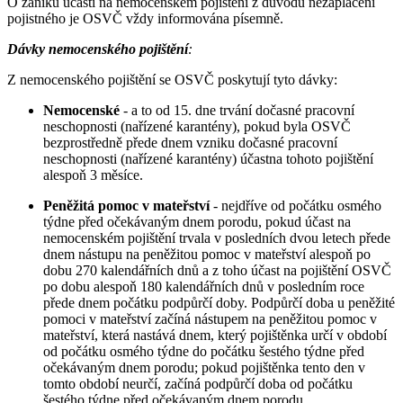
O zániku účasti na nemocenském pojištění z důvodu nezaplacení
pojistného je OSVČ vždy informována písemně.
Dávky nemocenského pojištění
:
Z nemocenského pojištění se OSVČ poskytují tyto dávky:
Nemocenské
- a to od 15. dne trvání dočasné pracovní
neschopnosti (nařízené karantény), pokud byla OSVČ
bezprostředně přede dnem vzniku dočasné pracovní
neschopnosti (nařízené karantény) účastna tohoto pojištění
alespoň 3 měsíce.
Peněžitá pomoc v mateřství
- nejdříve od počátku osmého
týdne před očekávaným dnem porodu, pokud účast na
nemocenském pojištění trvala v posledních dvou letech přede
dnem nástupu na peněžitou pomoc v mateřství alespoň po
dobu 270 kalendářních dnů a z toho účast na pojištění OSVČ
po dobu alespoň 180 kalendářních dnů v posledním roce
přede dnem počátku podpůrčí doby. Podpůrčí doba u peněžité
pomoci v mateřství začíná nástupem na peněžitou pomoc v
mateřství, která nastává dnem, který pojištěnka určí v období
od počátku osmého týdne do počátku šestého týdne před
očekávaným dnem porodu; pokud pojištěnka tento den v
tomto období neurčí, začíná podpůrčí doba od počátku
šestého týdne před očekávaným dnem porodu.