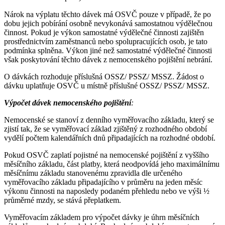
Nárok na výplatu těchto dávek má OSVČ pouze v případě, že po
dobu jejich pobírání osobně nevykonává samostatnou výdělečnou
činnost. Pokud je výkon samostatné výdělečné činnosti zajištěn
prostřednictvím zaměstnanců nebo spolupracujících osob, je tato
podmínka splněna. Výkon jiné než samostatné výdělečné činnosti
však poskytování těchto dávek z nemocenského pojištění nebrání.
O dávkách rozhoduje příslušná OSSZ/ PSSZ/ MSSZ. Žádost o
dávku uplatňuje OSVČ u místně příslušné OSSZ/ PSSZ/ MSSZ.
Výpočet dávek nemocenského pojištění
:
Nemocenské se stanoví z denního vyměřovacího základu, který se
zjistí tak, že se vyměřovací základ zjištěný z rozhodného období
vydělí počtem kalendářních dnů připadajících na rozhodné období.
Pokud OSVČ zaplatí pojistné na nemocenské pojištění z vyššího
měsíčního základu, část platby, která neodpovídá jeho maximálnímu
měsíčnímu základu stanovenému zpravidla dle určeného
vyměřovacího základu připadajícího v průměru na jeden měsíc
výkonu činnosti na naposledy podaném přehledu nebo ve výši ½
průměrné mzdy, se stává přeplatkem.
Vyměřovacím základem pro výpočet dávky je úhrn měsíčních