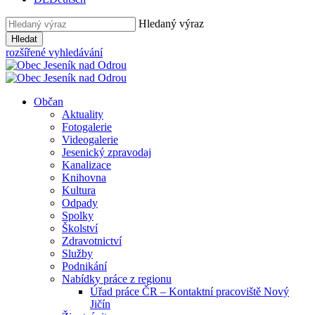
Hledaný výraz
Hledat
rozšířené vyhledávání
Občan
Aktuality
Fotogalerie
Videogalerie
Jesenický zpravodaj
Kanalizace
Knihovna
Kultura
Odpady
Spolky
Školství
Zdravotnictví
Služby
Podnikání
Nabídky práce z regionu
Úřad práce ČR – Kontaktní pracoviště Nový
Jičín