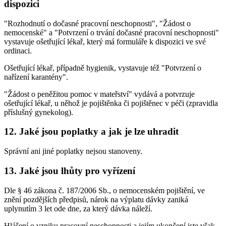
dispozici
"Rozhodnutí o dočasné pracovní neschopnosti", "Žádost o
nemocenské" a "Potvrzení o trvání dočasné pracovní neschopnosti"
vystavuje ošetřující lékař, který má formuláře k dispozici ve své
ordinaci.
Ošetřující lékař, případně hygienik, vystavuje též "Potvrzení o
nařízení karantény".
"Žádost o peněžitou pomoc v mateřství" vydává a potvrzuje
ošetřující lékař, u něhož je pojištěnka či pojištěnec v péči (zpravidla
příslušný gynekolog).
12. Jaké jsou poplatky a jak je lze uhradit
Správní ani jiné poplatky nejsou stanoveny.
13. Jaké jsou lhůty pro vyřízení
Dle § 46 zákona č. 187/2006 Sb., o nemocenském pojištění, ve
znění pozdějších předpisů, nárok na výplatu dávky zaniká
uplynutím 3 let ode dne, za který dávka náleží.
Hlášení o vzniku pracovní neschopnosti a jejím ukončení jste však