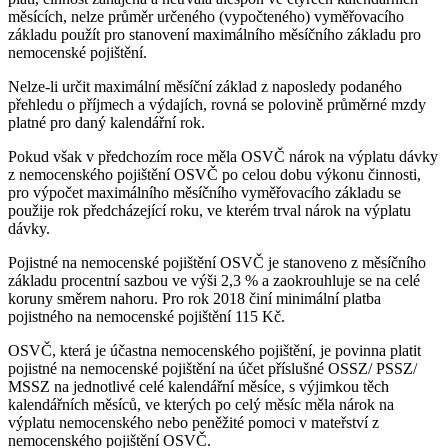
měsících, nelze průměr určeného (vypočteného) vyměřovacího
základu použít pro stanovení maximálního měsíčního základu pro
nemocenské pojištění.
Nelze-li určit maximální měsíční základ z naposledy podaného
přehledu o příjmech a výdajích, rovná se polovině průměrné mzdy
platné pro daný kalendářní rok.
Pokud však v předchozím roce měla OSVČ nárok na výplatu dávky
z nemocenského pojištění OSVČ po celou dobu výkonu činnosti,
pro výpočet maximálního měsíčního vyměřovacího základu se
použije rok předcházející roku, ve kterém trval nárok na výplatu
dávky.
Pojistné na nemocenské pojištění OSVČ je stanoveno z měsíčního
základu procentní sazbou ve výši 2,3 % a zaokrouhluje se na celé
koruny směrem nahoru. Pro rok 2018 činí minimální platba
pojistného na nemocenské pojištění 115 Kč.
OSVČ, která je účastna nemocenského pojištění, je povinna platit
pojistné na nemocenské pojištění na účet příslušné OSSZ/ PSSZ/
MSSZ na jednotlivé celé kalendářní měsíce, s výjimkou těch
kalendářních měsíců, ve kterých po celý měsíc měla nárok na
výplatu nemocenského nebo peněžité pomoci v mateřství z
nemocenského pojištění OSVČ.