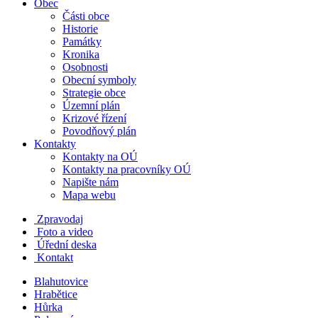
Obec
Části obce
Historie
Památky
Kronika
Osobnosti
Obecní symboly
Strategie obce
Územní plán
Krizové řízení
Povodňový plán
Kontakty
Kontakty na OÚ
Kontakty na pracovníky OÚ
Napište nám
Mapa webu
Zpravodaj
Foto a video
Úřední deska
Kontakt
Blahutovice
Hrabětice
Hůrka