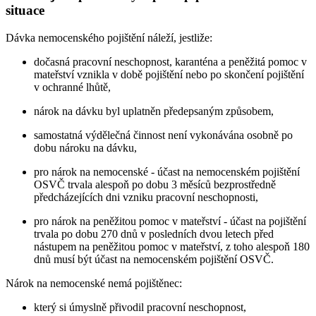
situace
Dávka nemocenského pojištění náleží, jestliže:
dočasná pracovní neschopnost, karanténa a peněžitá pomoc v
mateřství vznikla v době pojištění nebo po skončení pojištění
v ochranné lhůtě,
nárok na dávku byl uplatněn předepsaným způsobem,
samostatná výdělečná činnost není vykonávána osobně po
dobu nároku na dávku,
pro nárok na nemocenské - účast na nemocenském pojištění
OSVČ trvala alespoň po dobu 3 měsíců bezprostředně
předcházejících dni vzniku pracovní neschopnosti,
pro nárok na peněžitou pomoc v mateřství - účast na pojištění
trvala po dobu 270 dnů v posledních dvou letech před
nástupem na peněžitou pomoc v mateřství, z toho alespoň 180
dnů musí být účast na nemocenském pojištění OSVČ.
Nárok na nemocenské nemá pojištěnec:
který si úmyslně přivodil pracovní neschopnost,