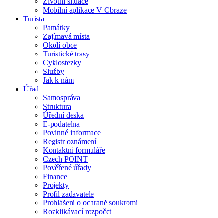
Životní situace
Mobilní aplikace V Obraze
Turista
Památky
Zajímavá místa
Okolí obce
Turistické trasy
Cyklostezky
Služby
Jak k nám
Úřad
Samospráva
Struktura
Úřední deska
E-podatelna
Povinné informace
Registr oznámení
Kontaktní formuláře
Czech POINT
Pověřené úřady
Finance
Projekty
Profil zadavatele
Prohlášení o ochraně soukromí
Rozklikávací rozpočet