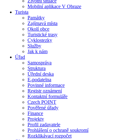
Životní situace
Mobilní aplikace V Obraze
Turista
Památky
Zajímavá místa
Okolí obce
Turistické trasy
Cyklostezky
Služby
Jak k nám
Úřad
Samospráva
Struktura
Úřední deska
E-podatelna
Povinné informace
Registr oznámení
Kontaktní formuláře
Czech POINT
Pověřené úřady
Finance
Projekty
Profil zadavatele
Prohlášení o ochraně soukromí
Rozklikávací rozpočet