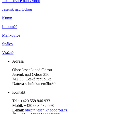
Jakubčovice nad Odrou
Jeseník nad Odrou
Kunín
Luboměř
Mankovice
Spálov
Vražné
Adresa
Obec Jeseník nad Odrou
Jeseník nad Odrou 256
742 33, Česká republika
Datová schránka: em3br89
Kontakt
Tel.: +420 558 846 933
Mobil: +420 603 582 698
E-mail:
obec@jeseniknadodrou.cz