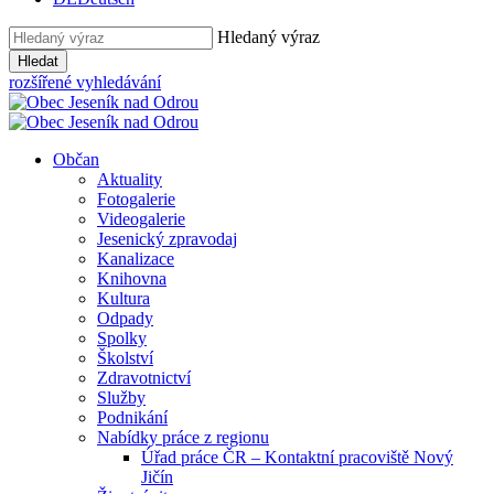
Hledaný výraz
Hledat
rozšířené vyhledávání
Občan
Aktuality
Fotogalerie
Videogalerie
Jesenický zpravodaj
Kanalizace
Knihovna
Kultura
Odpady
Spolky
Školství
Zdravotnictví
Služby
Podnikání
Nabídky práce z regionu
Úřad práce ČR – Kontaktní pracoviště Nový
Jičín