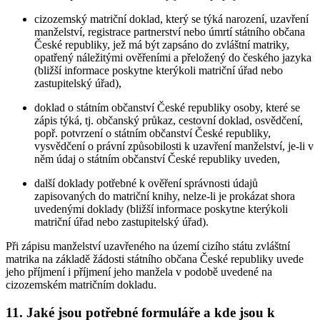
cizozemský matriční doklad, který se týká narození, uzavření
manželství, registrace partnerství nebo úmrtí státního občana
České republiky, jež má být zapsáno do zvláštní matriky,
opatřený náležitými ověřeními a přeložený do českého jazyka
(bližší informace poskytne kterýkoli matriční úřad nebo
zastupitelský úřad),
doklad o státním občanství České republiky osoby, které se
zápis týká, tj. občanský průkaz, cestovní doklad, osvědčení,
popř. potvrzení o státním občanství České republiky,
vysvědčení o právní způsobilosti k uzavření manželství, je-li v
něm údaj o státním občanství České republiky uveden,
další doklady potřebné k ověření správnosti údajů
zapisovaných do matriční knihy, nelze-li je prokázat shora
uvedenými doklady (bližší informace poskytne kterýkoli
matriční úřad nebo zastupitelský úřad).
Při zápisu manželství uzavřeného na území cizího státu zvláštní
matrika na základě žádosti státního občana České republiky uvede
jeho příjmení i příjmení jeho manžela v podobě uvedené na
cizozemském matričním dokladu.
11. Jaké jsou potřebné formuláře a kde jsou k