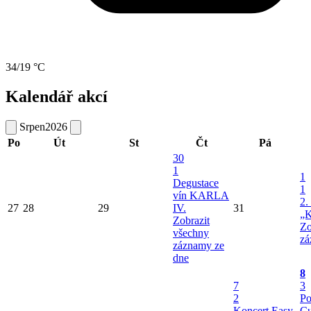
34/19 °C
Kalendář akcí
Srpen
2026
Po
Út
St
Čt
Pá
30
1
1
Degustace
1
vín KARLA
2.
27
28
29
IV.
31
„K
Zobrazit
Zo
všechny
zá
záznamy ze
dne
8
7
3
2
Po
Koncert Easy
Cu