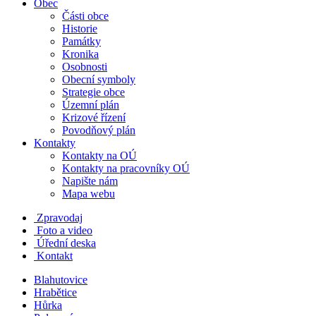
Obec
Části obce
Historie
Památky
Kronika
Osobnosti
Obecní symboly
Strategie obce
Územní plán
Krizové řízení
Povodňový plán
Kontakty
Kontakty na OÚ
Kontakty na pracovníky OÚ
Napište nám
Mapa webu
Zpravodaj
Foto a video
Úřední deska
Kontakt
Blahutovice
Hrabětice
Hůrka