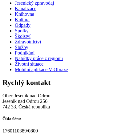
Jesenický zpravodaj
Kanalizace
Knihovna
Kultura
Odpady
Spolky
Školství
Zdravotnictví
Služby
Podnikání
Nabídky práce z regionu
Životní situace
Mobilní aplikace V Obraze
Rychlý kontakt
Obec Jeseník nad Odrou
Jeseník nad Odrou 256
742 33, Česká republika
Číslo účtu:
1760110389/0800