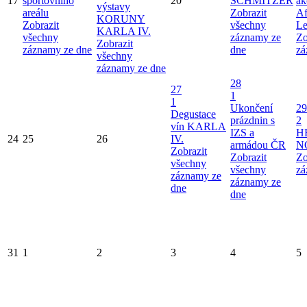
17
sportovního
20
SCHMITZER
ak
výstavy
areálu
Zobrazit
Af
KORUNY
Zobrazit
všechny
Le
KARLA IV.
všechny
záznamy ze
Zo
Zobrazit
záznamy ze dne
dne
zá
všechny
záznamy ze dne
28
27
1
1
Ukončení
29
Degustace
prázdnin s
2
vín KARLA
IZS a
H
24
25
26
IV.
armádou ČR
N
Zobrazit
Zobrazit
Zo
všechny
všechny
zá
záznamy ze
záznamy ze
dne
dne
31
1
2
3
4
5