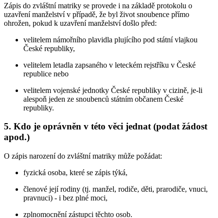
Zápis do zvláštní matriky se provede i na základě protokolu o
uzavření manželství v případě, že byl život snoubence přímo
ohrožen, pokud k uzavření manželství došlo před:
velitelem námořního plavidla plujícího pod státní vlajkou
České republiky,
velitelem letadla zapsaného v leteckém rejstříku v České
republice nebo
velitelem vojenské jednotky České republiky v cizině, je-li
alespoň jeden ze snoubenců státním občanem České
republiky.
5. Kdo je oprávněn v této věci jednat (podat žádost
apod.)
O zápis narození do zvláštní matriky může požádat:
fyzická osoba, které se zápis týká,
členové její rodiny (tj. manžel, rodiče, děti, prarodiče, vnuci,
pravnuci) - i bez plné moci,
zplnomocnění zástupci těchto osob.