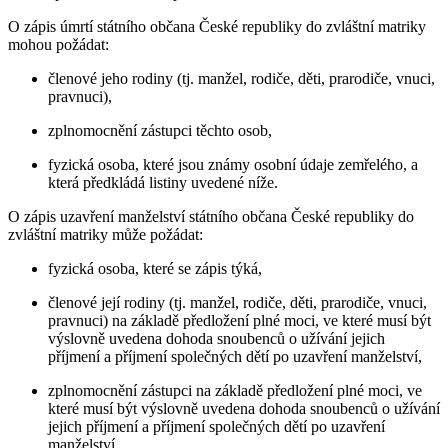
O zápis úmrtí státního občana České republiky do zvláštní matriky
mohou požádat:
členové jeho rodiny (tj. manžel, rodiče, děti, prarodiče, vnuci,
pravnuci),
zplnomocnění zástupci těchto osob,
fyzická osoba, které jsou známy osobní údaje zemřelého, a
která předkládá listiny uvedené níže.
O zápis uzavření manželství státního občana České republiky do
zvláštní matriky může požádat:
fyzická osoba, které se zápis týká,
členové její rodiny (tj. manžel, rodiče, děti, prarodiče, vnuci,
pravnuci) na základě předložení plné moci, ve které musí být
výslovně uvedena dohoda snoubenců o užívání jejich
příjmení a příjmení společných dětí po uzavření manželství,
zplnomocnění zástupci na základě předložení plné moci, ve
které musí být výslovně uvedena dohoda snoubenců o užívání
jejich příjmení a příjmení společných dětí po uzavření
manželství.