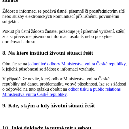
Žádost o informaci se podává ústně, písemně či prostřednictvím sítě
nebo služby elektronických komunikací příslušnému povinnému
subjektu.
Pokud při ústní žádosti žadatel požaduje její písemné vyřízení, sdělí,
zda si převezme písemnou informaci osobně, nebo poskytne
doručovací adresu.
8. Na které instituci životní situaci řešit
Obraťte se na
jednotlivé odbory Ministerstva vnitra České republiky
,
k jejichž působnosti se žádost o informaci vztahuje.
V případě, že nevíte, který odbor Ministerstva vnitra České
republiky má danou problematiku ve své působnosti, lze se s žádostí
o odpověď na tuto otázku obrátit na
odbor tisku a public relations
Ministerstva vnitra České republiky
.
9. Kde, s kým a kdy životní situaci řešit
10. Jaké doklady je nutné mít s sebou