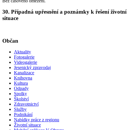
Bez časového omezení.
30. Případná upřesnění a poznámky k řešení životní
situace
Občan
Aktuality
Fotogalerie
Videogalerie
Jesenický zpravodaj
Kanalizace
Knihovna
Kultura
Odpady
Spolky
Školství
Zdravotnictví
Služby
Podnikání
Nabídky práce z regionu
Životní situace