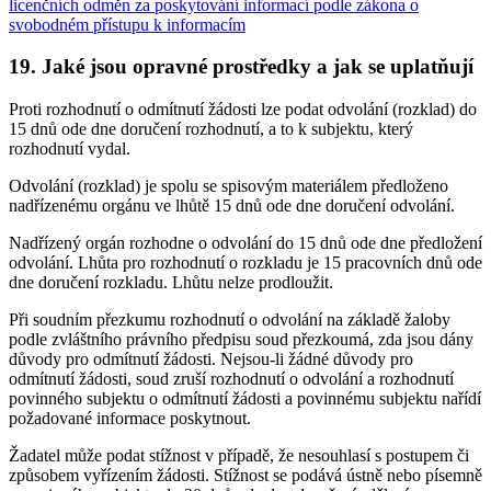
licenčních odměn za poskytování informací podle zákona o
svobodném přístupu k informacím
19. Jaké jsou opravné prostředky a jak se uplatňují
Proti rozhodnutí o odmítnutí žádosti lze podat odvolání (rozklad) do
15 dnů ode dne doručení rozhodnutí, a to k subjektu, který
rozhodnutí vydal.
Odvolání (rozklad) je spolu se spisovým materiálem předloženo
nadřízenému orgánu ve lhůtě 15 dnů ode dne doručení odvolání.
Nadřízený orgán rozhodne o odvolání do 15 dnů ode dne předložení
odvolání. Lhůta pro rozhodnutí o rozkladu je 15 pracovních dnů ode
dne doručení rozkladu. Lhůtu nelze prodloužit.
Při soudním přezkumu rozhodnutí o odvolání na základě žaloby
podle zvláštního právního předpisu soud přezkoumá, zda jsou dány
důvody pro odmítnutí žádosti. Nejsou-li žádné důvody pro
odmítnutí žádosti, soud zruší rozhodnutí o odvolání a rozhodnutí
povinného subjektu o odmítnutí žádosti a povinnému subjektu nařídí
požadované informace poskytnout.
Žadatel může podat stížnost v případě, že nesouhlasí s postupem či
způsobem vyřízením žádosti. Stížnost se podává ústně nebo písemně