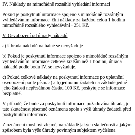
IV. Náklady na mimořádně rozsáhlé vyhledání informací
Pokud je poskytnutí informace spojeno s mimořádně rozsáhlým
vyhledáváním informace, činí náklady za každou celou 1 hodinu
mimořádně rozsáhlého vyhledávání - 251 Kč.
V. Osvobození od úhrady nákladů
a) Úhrada nákladů na balné se nevyžaduje.
b) Pokud je poskytnutí informace spojeno s mimořádně rozsáhlým
vyhledáváním informace celkově kratším než 1 hodinu, úhrada
nákladů podle bodu IV. se nevyžaduje.
c) Pokud celkové náklady na poskytnutí informace po uplatnění
osvobození podle písm. a) a b) jednomu žadateli na základě jedné
jeho žádosti nepřesáhnou částku 100 Kč, poskytuje se informace
bezplatně.
V případě, že bude za poskytnutí informace požadována úhrada, je
tato skutečnost písemně oznámena spolu s výší úhrady žadateli před
poskytnutím informace.
Z oznámení musí být zřejmé, na základě jakých skutečností a jakým
způsobem byla výše úhrady povinným subjektem vyčíslena.