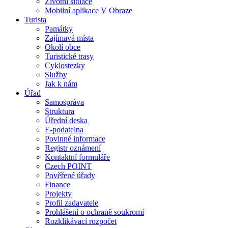
Životní situace
Mobilní aplikace V Obraze
Turista
Památky
Zajímavá místa
Okolí obce
Turistické trasy
Cyklostezky
Služby
Jak k nám
Úřad
Samospráva
Struktura
Úřední deska
E-podatelna
Povinné informace
Registr oznámení
Kontaktní formuláře
Czech POINT
Pověřené úřady
Finance
Projekty
Profil zadavatele
Prohlášení o ochraně soukromí
Rozklikávací rozpočet