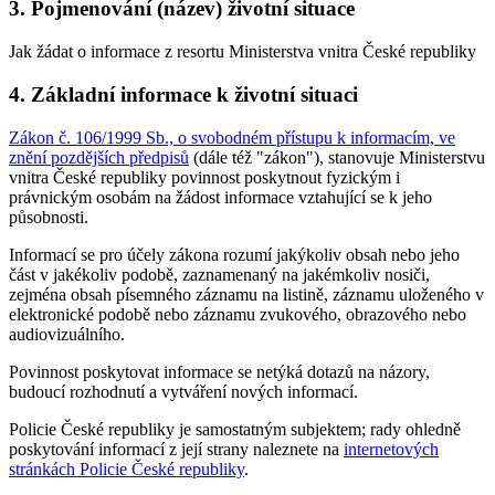
3. Pojmenování (název) životní situace
Jak žádat o informace z resortu Ministerstva vnitra České republiky
4. Základní informace k životní situaci
Zákon č. 106/1999 Sb., o svobodném přístupu k informacím, ve
znění pozdějších předpisů
(dále též "zákon"), stanovuje Ministerstvu
vnitra České republiky povinnost poskytnout fyzickým i
právnickým osobám na žádost informace vztahující se k jeho
působnosti.
Informací se pro účely zákona rozumí jakýkoliv obsah nebo jeho
část v jakékoliv podobě, zaznamenaný na jakémkoliv nosiči,
zejména obsah písemného záznamu na listině, záznamu uloženého v
elektronické podobě nebo záznamu zvukového, obrazového nebo
audiovizuálního.
Povinnost poskytovat informace se netýká dotazů na názory,
budoucí rozhodnutí a vytváření nových informací.
Policie České republiky je samostatným subjektem; rady ohledně
poskytování informací z její strany naleznete na
internetových
stránkách Policie České republiky
.