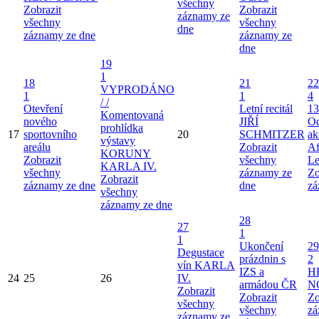
všechny
Zobrazit
Zobrazit
záznamy ze
všechny
všechny
dne
záznamy ze dne
záznamy ze
dne
19
1
18
21
22
VYPRODÁNO
1
1
4
/ /
Otevření
Letní recitál
13
Komentovaná
nového
JIŘÍ
Od
prohlídka
17
sportovního
20
SCHMITZER
ak
výstavy
areálu
Zobrazit
Af
KORUNY
Zobrazit
všechny
Le
KARLA IV.
všechny
záznamy ze
Zo
Zobrazit
záznamy ze dne
dne
zá
všechny
záznamy ze dne
28
27
1
1
Ukončení
29
Degustace
prázdnin s
2
vín KARLA
IZS a
H
24
25
26
IV.
armádou ČR
N
Zobrazit
Zobrazit
Zo
všechny
všechny
zá
záznamy ze