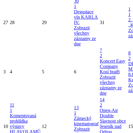
30
1
1
Degustace
1
vín KARLA
2.
27
28
29
IV.
31
„K
Zobrazit
Zo
všechny
zá
záznamy ze
dne
7
8
2
2
Koncert Easy
D
Company
M
3
4
5
6
Kosí bratři
8.
Zobrazit
Ku
všechny
Zo
záznamy ze
zá
dne
14
11
2
13
1
Open-Air
1
Komentovaná
Double
Zámecký
prohlídka
Slavnost obce
kinematograf
10
výstavy
12
Jeseník nad
15
Zobrazit
HLAVOLAMŮ
Odrou