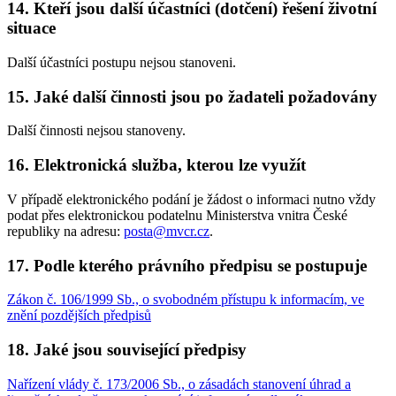
14. Kteří jsou další účastníci (dotčení) řešení životní
situace
Další účastníci postupu nejsou stanoveni.
15. Jaké další činnosti jsou po žadateli požadovány
Další činnosti nejsou stanoveny.
16. Elektronická služba, kterou lze využít
V případě elektronického podání je žádost o informaci nutno vždy
podat přes elektronickou podatelnu Ministerstva vnitra České
republiky na adresu:
posta@mvcr.cz
.
17. Podle kterého právního předpisu se postupuje
Zákon č. 106/1999 Sb., o svobodném přístupu k informacím, ve
znění pozdějších předpisů
18. Jaké jsou související předpisy
Nařízení vlády č. 173/2006 Sb., o zásadách stanovení úhrad a