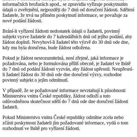
informačních brožurách apod., se zpravidla vyřizuje poskytnutím
údajů o zveřejnění, nejpozději do 7 dnů od doručení žádosti. Sdělení
žadatele, že trvá na přímém poskytnutí informace, se považuje za
nové podání žádosti.
Brání-li vyřízení žádosti nedostatek údajů o žadateli, povinný
subjekt vyzve žadatele do 7 kalendářních dnů od jejího podání, aby
žádost doplnil. Nevyhoví-li žadatel této výzvě do 30 dnů ode dne,
kdy mu byla doručena, bude žádost odložena.
Pokud je žádost nesrozumitelná, není zřejmé, jaká informace je
požadována, nebo je formulována příliš obecně, je žadatel ve lhůtě
do 7 dnů od podání žádosti vyzván, aby žádost upřesnil. Neupřesní-
li žadatel žádost do 30 dnů ode dne doručení výzvy, rozhodne
povinný subjekt o jejím odmítnutí.
V případě, že se požadované informace nevztahují k působnosti
Ministerstva vnitra České republiky, žádost odloží a tuto
odůvodněnou skutečnost sdělí do 7 dnů ode dne doručení žádosti
žadateli.
Pokud Ministerstvo vnitra České republiky odmítne zcela nebo
zčásti poskytnout žadateli jím požadované informace, vydá o tom
rozhodnutí ve lhůtě pro vyřízení žádosti.