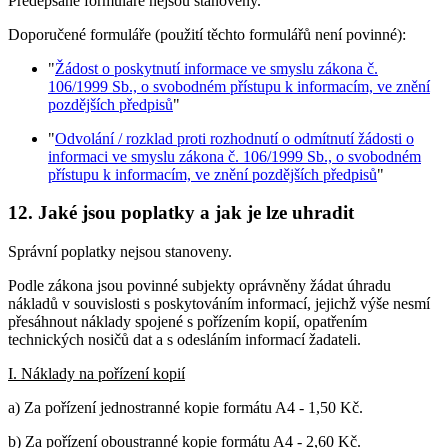
Předepsané formuláře nejsou stanoveny.
Doporučené formuláře (použití těchto formulářů není povinné):
"
Žádost o poskytnutí informace ve smyslu zákona č.
106/1999 Sb., o svobodném přístupu k informacím, ve znění
pozdějších předpisů
"
"
Odvolání / rozklad proti rozhodnutí o odmítnutí žádosti o
informaci ve smyslu zákona č. 106/1999 Sb., o svobodném
přístupu k informacím, ve znění pozdějších předpisů
"
12. Jaké jsou poplatky a jak je lze uhradit
Správní poplatky nejsou stanoveny.
Podle zákona jsou povinné subjekty oprávněny žádat úhradu
nákladů v souvislosti s poskytováním informací, jejichž výše nesmí
přesáhnout náklady spojené s pořízením kopií, opatřením
technických nosičů dat a s odesláním informací žadateli.
I. Náklady na pořízení kopií
a) Za pořízení jednostranné kopie formátu A4 - 1,50 Kč.
b) Za pořízení oboustranné kopie formátu A4 - 2,60 Kč.