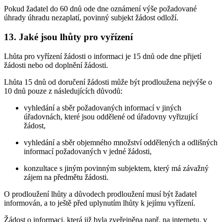
Pokud žadatel do 60 dnů ode dne oznámení výše požadované
úhrady úhradu nezaplatí, povinný subjekt žádost odloží.
13. Jaké jsou lhůty pro vyřízení
Lhůta pro vyřízení žádosti o informaci je 15 dnů ode dne přijetí
žádosti nebo od doplnění žádosti.
Lhůta 15 dnů od doručení žádosti může být prodloužena nejvýše o
10 dnů pouze z následujících důvodů:
vyhledání a sběr požadovaných informací v jiných
úřadovnách, které jsou oddělené od úřadovny vyřizující
žádost,
vyhledání a sběr objemného množství oddělených a odlišných
informací požadovaných v jedné žádosti,
konzultace s jiným povinným subjektem, který má závažný
zájem na předmětu žádosti.
O prodloužení lhůty a důvodech prodloužení musí být žadatel
informován, a to ještě před uplynutím lhůty k jejímu vyřízení.
Žádost o informaci, která již byla zveřejněna např. na internetu, v