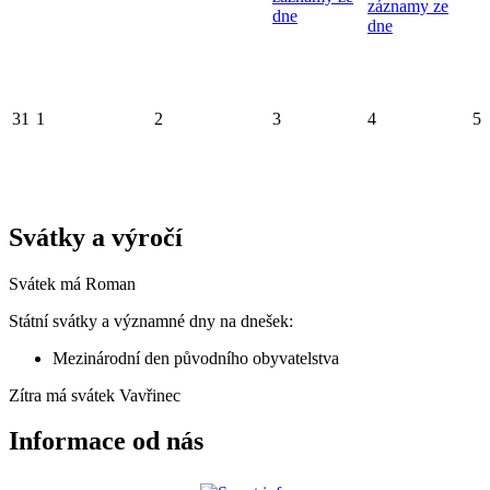
záznamy ze
dne
dne
31
1
2
3
4
5
Svátky a výročí
Svátek má
Roman
Státní svátky a významné dny na dnešek:
Mezinárodní den původního obyvatelstva
Zítra má svátek
Vavřinec
Informace od nás