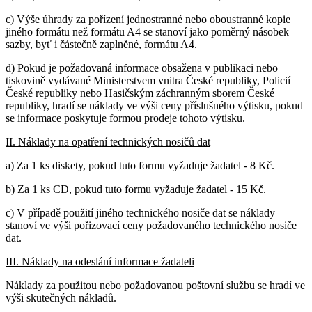
c) Výše úhrady za pořízení jednostranné nebo oboustranné kopie
jiného formátu než formátu A4 se stanoví jako poměrný násobek
sazby, byť i částečně zaplněné, formátu A4.
d) Pokud je požadovaná informace obsažena v publikaci nebo
tiskovině vydávané Ministerstvem vnitra České republiky, Policií
České republiky nebo Hasičským záchranným sborem České
republiky, hradí se náklady ve výši ceny příslušného výtisku, pokud
se informace poskytuje formou prodeje tohoto výtisku.
II. Náklady na opatření technických nosičů dat
a) Za 1 ks diskety, pokud tuto formu vyžaduje žadatel - 8 Kč.
b) Za 1 ks CD, pokud tuto formu vyžaduje žadatel - 15 Kč.
c) V případě použití jiného technického nosiče dat se náklady
stanoví ve výši pořizovací ceny požadovaného technického nosiče
dat.
III. Náklady na odeslání informace žadateli
Náklady za použitou nebo požadovanou poštovní službu se hradí ve
výši skutečných nákladů.