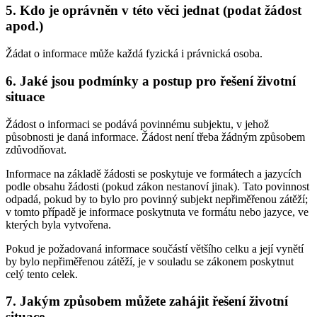
5. Kdo je oprávněn v této věci jednat (podat žádost
apod.)
Žádat o informace může každá fyzická i právnická osoba.
6. Jaké jsou podmínky a postup pro řešení životní
situace
Žádost o informaci se podává povinnému subjektu, v jehož
působnosti je daná informace. Žádost není třeba žádným způsobem
zdůvodňovat.
Informace na základě žádosti se poskytuje ve formátech a jazycích
podle obsahu žádosti (pokud zákon nestanoví jinak). Tato povinnost
odpadá, pokud by to bylo pro povinný subjekt nepřiměřenou zátěží;
v tomto případě je informace poskytnuta ve formátu nebo jazyce, ve
kterých byla vytvořena.
Pokud je požadovaná informace součástí většího celku a její vynětí
by bylo nepřiměřenou zátěží, je v souladu se zákonem poskytnut
celý tento celek.
7. Jakým způsobem můžete zahájit řešení životní
situace