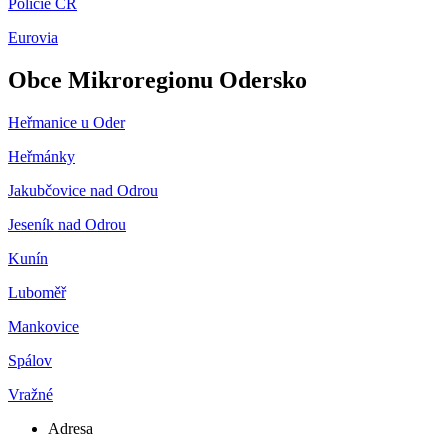
Policie ČR
Eurovia
Obce Mikroregionu Odersko
Heřmanice u Oder
Heřmánky
Jakubčovice nad Odrou
Jeseník nad Odrou
Kunín
Luboměř
Mankovice
Spálov
Vražné
Adresa