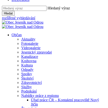
Hledaný výraz
Hledat
rozšířené vyhledávání
Občan
Aktuality
Fotogalerie
Videogalerie
Jesenický zpravodaj
Kanalizace
Knihovna
Kultura
Odpady
Spolky
Školství
Zdravotnictví
Služby
Podnikání
Nabídky práce z regionu
Úřad práce ČR – Kontaktní pracoviště Nový
Jičín