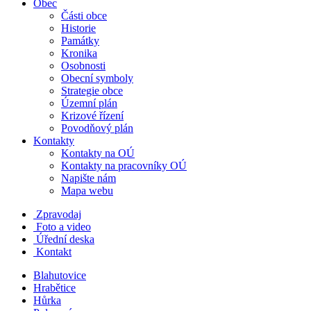
Obec
Části obce
Historie
Památky
Kronika
Osobnosti
Obecní symboly
Strategie obce
Územní plán
Krizové řízení
Povodňový plán
Kontakty
Kontakty na OÚ
Kontakty na pracovníky OÚ
Napište nám
Mapa webu
Zpravodaj
Foto a video
Úřední deska
Kontakt
Blahutovice
Hrabětice
Hůrka