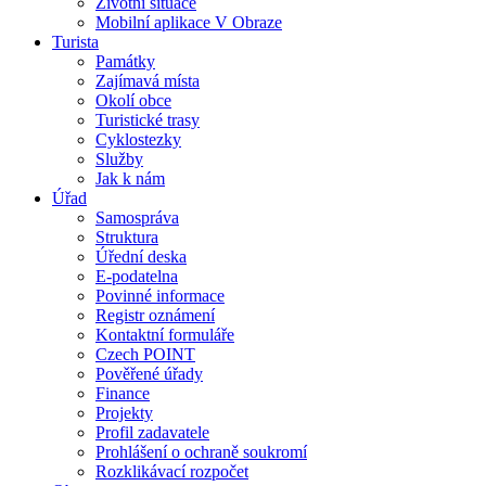
Životní situace
Mobilní aplikace V Obraze
Turista
Památky
Zajímavá místa
Okolí obce
Turistické trasy
Cyklostezky
Služby
Jak k nám
Úřad
Samospráva
Struktura
Úřední deska
E-podatelna
Povinné informace
Registr oznámení
Kontaktní formuláře
Czech POINT
Pověřené úřady
Finance
Projekty
Profil zadavatele
Prohlášení o ochraně soukromí
Rozklikávací rozpočet