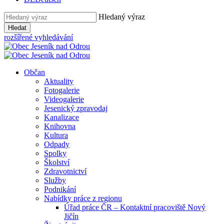
Hledaný výraz
Hledat
rozšířené vyhledávání
Občan
Aktuality
Fotogalerie
Videogalerie
Jesenický zpravodaj
Kanalizace
Knihovna
Kultura
Odpady
Spolky
Školství
Zdravotnictví
Služby
Podnikání
Nabídky práce z regionu
Úřad práce ČR – Kontaktní pracoviště Nový
Jičín