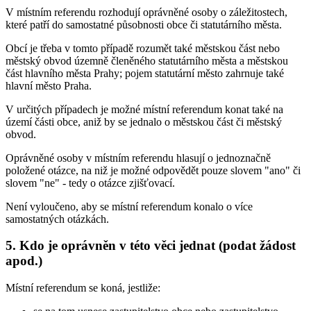
V místním referendu rozhodují oprávněné osoby o záležitostech,
které patří do samostatné působnosti obce či statutárního města.
Obcí je třeba v tomto případě rozumět také městskou část nebo
městský obvod územně členěného statutárního města a městskou
část hlavního města Prahy; pojem statutární město zahrnuje také
hlavní město Praha.
V určitých případech je možné místní referendum konat také na
území části obce, aniž by se jednalo o městskou část či městský
obvod.
Oprávněné osoby v místním referendu hlasují o jednoznačně
položené otázce, na niž je možné odpovědět pouze slovem "ano" či
slovem "ne" - tedy o otázce zjišťovací.
Není vyloučeno, aby se místní referendum konalo o více
samostatných otázkách.
5. Kdo je oprávněn v této věci jednat (podat žádost
apod.)
Místní referendum se koná, jestliže: