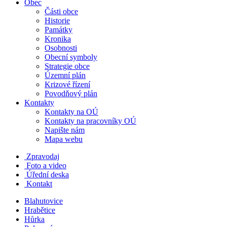
Obec
Části obce
Historie
Památky
Kronika
Osobnosti
Obecní symboly
Strategie obce
Územní plán
Krizové řízení
Povodňový plán
Kontakty
Kontakty na OÚ
Kontakty na pracovníky OÚ
Napište nám
Mapa webu
Zpravodaj
Foto a video
Úřední deska
Kontakt
Blahutovice
Hrabětice
Hůrka