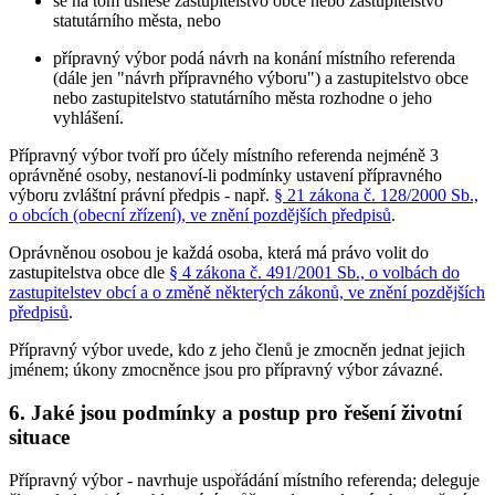
se na tom usnese zastupitelstvo obce nebo zastupitelstvo
statutárního města, nebo
přípravný výbor podá návrh na konání místního referenda
(dále jen "návrh přípravného výboru") a zastupitelstvo obce
nebo zastupitelstvo statutárního města rozhodne o jeho
vyhlášení.
Přípravný výbor tvoří pro účely místního referenda nejméně 3
oprávněné osoby, nestanoví-li podmínky ustavení přípravného
výboru zvláštní právní předpis - např.
§ 21 zákona č. 128/2000 Sb.,
o obcích (obecní zřízení), ve znění pozdějších předpisů
.
Oprávněnou osobou je každá osoba, která má právo volit do
zastupitelstva obce dle
§ 4 zákona č. 491/2001 Sb., o volbách do
zastupitelstev obcí a o změně některých zákonů, ve znění pozdějších
předpisů
.
Přípravný výbor uvede, kdo z jeho členů je zmocněn jednat jejich
jménem; úkony zmocněnce jsou pro přípravný výbor závazné.
6. Jaké jsou podmínky a postup pro řešení životní
situace
Přípravný výbor - navrhuje uspořádání místního referenda; deleguje