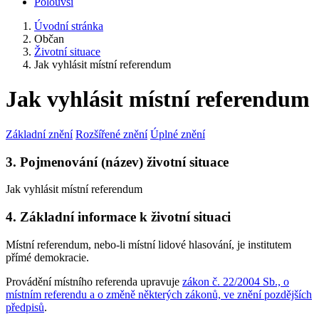
Polouvsí
Úvodní stránka
Občan
Životní situace
Jak vyhlásit místní referendum
Jak vyhlásit místní referendum
Základní znění
Rozšířené znění
Úplné znění
3. Pojmenování (název) životní situace
Jak vyhlásit místní referendum
4. Základní informace k životní situaci
Místní referendum, nebo-li místní lidové hlasování, je institutem
přímé demokracie.
Provádění místního referenda upravuje
zákon č. 22/2004 Sb., o
místním referendu a o změně některých zákonů, ve znění pozdějších
předpisů
.