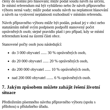
členy do komisí pro hlasování; může podat soudu návrh na určení,
že místní referendum má být vyhlášeno nebo že návrh přípravného
výboru nemá vady; může podat soudu návrh na neplatnost hlasování
a návrh na vyslovení neplatnosti rozhodnutí v místním referendu.
Návrh přípravného výboru může být podán, pokud jej v obci nebo
statutárním městě svým podpisem podpořil stanovený počet
oprávněných osob; stejné pravidlo platí i pro případ, kdy se místní
referendum koná na území části obce.
Stanovené počty osob jsou následující:
do 3 000 obyvatel ...... 30 % oprávněných osob,
do 20 000 obyvatel ...... 20 % oprávněných osob,
do 200 000 obyvatel ...... 10 % oprávněných osob,
nad 200 000 obyvatel ....... 6 % oprávněných osob.
7. Jakým způsobem můžete zahájit řešení životní
situace
Předložením písemného návrhu přípravného výboru (spolu s
přílohou) u příslušného úřadu.