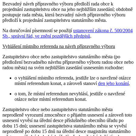
Bezvadný návrh přípravného výboru předloží rada obce k
projednání zastupitelstvu obce na jeho nejbližším zasedání; obdobně
postupuje rada města, která bezvadný návrh přípravného výboru
předloží k projednání zastupitelstvu statutárního města.
Na doručování písemností se použijí
ustanovení zákona č. 500/2004
Sb., správní řád, ve znění pozdějších předpisů
.
Vyhlášení místního referenda na návrh přípravného výboru
Zastupitelstvo obce nebo zastupitelstvo statutárního města (po
předložení bezvadného návrhu přípravného výboru radou obce nebo
radou města) na svém nejbližším zasedání usnesením rozhodne:
o vyhlášení místního referenda, jestliže lze o navržené otázce
místní referendum konat, a zároveň stanoví
den jeho konání
,
o tom, že místní referendum nevyhlásí, jestliže o navržené
otázce nelze místní referendum konat.
Zastupitelstvo obce nebo zastupitelstvo statutárního města
neprodleně vyrozumí zmocněnce o přijatém usnesení a zároveň toto
usnesení vyvěsí na úřední desce příslušného obecního úřadu po
dobu 15 dnů; usnesení zastupitelstva statutárního města se vyvěsí
neprodleně po dobu 15 dnů na úřední desce magistrátu statutárního