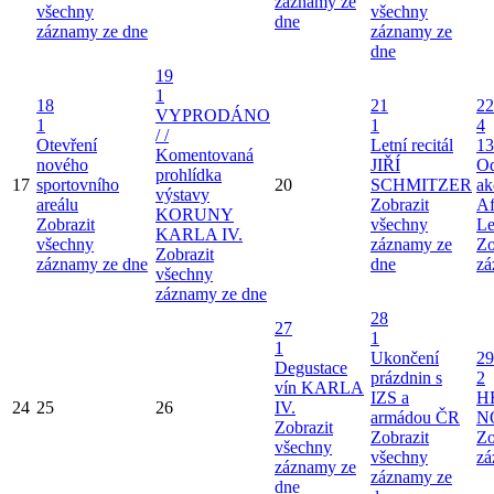
záznamy ze
všechny
všechny
dne
záznamy ze dne
záznamy ze
dne
19
1
18
21
22
VYPRODÁNO
1
1
4
/ /
Otevření
Letní recitál
13
Komentovaná
nového
JIŘÍ
Od
prohlídka
17
sportovního
20
SCHMITZER
ak
výstavy
areálu
Zobrazit
Af
KORUNY
Zobrazit
všechny
Le
KARLA IV.
všechny
záznamy ze
Zo
Zobrazit
záznamy ze dne
dne
zá
všechny
záznamy ze dne
28
27
1
1
Ukončení
29
Degustace
prázdnin s
2
vín KARLA
IZS a
H
24
25
26
IV.
armádou ČR
N
Zobrazit
Zobrazit
Zo
všechny
všechny
zá
záznamy ze
záznamy ze
dne