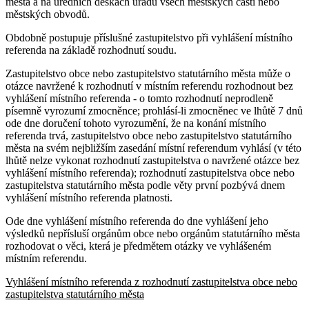
města a na úředních deskách úřadů všech městských částí nebo
městských obvodů.
Obdobně postupuje příslušné zastupitelstvo při vyhlášení místního
referenda na základě rozhodnutí soudu.
Zastupitelstvo obce nebo zastupitelstvo statutárního města může o
otázce navržené k rozhodnutí v místním referendu rozhodnout bez
vyhlášení místního referenda - o tomto rozhodnutí neprodleně
písemně vyrozumí zmocněnce; prohlásí-li zmocněnec ve lhůtě 7 dnů
ode dne doručení tohoto vyrozumění, že na konání místního
referenda trvá, zastupitelstvo obce nebo zastupitelstvo statutárního
města na svém nejbližším zasedání místní referendum vyhlásí (v této
lhůtě nelze vykonat rozhodnutí zastupitelstva o navržené otázce bez
vyhlášení místního referenda); rozhodnutí zastupitelstva obce nebo
zastupitelstva statutárního města podle věty první pozbývá dnem
vyhlášení místního referenda platnosti.
Ode dne vyhlášení místního referenda do dne vyhlášení jeho
výsledků nepřísluší orgánům obce nebo orgánům statutárního města
rozhodovat o věci, která je předmětem otázky ve vyhlášeném
místním referendu.
Vyhlášení místního referenda z rozhodnutí zastupitelstva obce nebo
zastupitelstva statutárního města