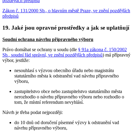
pozdějších předpisů
Zákon č. 131/2000 Sb., o hlavním městě Praze, ve znění pozdějších
předpisů
19. Jaké jsou opravné prostředky a jak se uplatňují
Soudní ochrana návrhu přípravného výboru
Právo domáhat se ochrany u soudu (dle
§ 91a zákona č. 150/2002
Sb., soudní řád správní, ve znění pozdějších předpisů
) má přípravný
výbor, jestliže:
nesouhlasí s výzvou obecního úřadu nebo magistrátu
statutárního města k odstranění vad návrhu přípravného
výboru,
zastupitelstvo obce nebo zastupitelstvo statutárního města
nerozhodlo o návrhu přípravného výboru nebo rozhodlo o
tom, že místní referendum nevyhlásí.
Návrh je třeba podat nejpozději:
do 10 dnů od doručení písemné výzvy k odstranění vad
návrhu přípravného výboru,