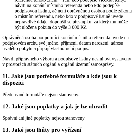
návrh na konání místního referenda nebo kdo podepíše
podpisovou listinu, ač není oprávněnou osobou podle zákona
o místním referendu, nebo kdo v podpisové listině uvede
nepravdivé údaje, dopouští se přestupku, za který mu může
být uložena pokuta do výše 3 000 Kč."
Oprávněná osoba podporující konání místního referenda uvede na
podpisovém archu své jméno, příjmení, datum narození, adresu
trvalého pobytu a připojí vlastnoruční podpis.
Návrh přípravného výboru a podpisové listiny nesmí být vystaveny
v prostorách státních orgánů a orgánů územní samosprávy.
11. Jaké jsou potřebné formuláře a kde jsou k
dispozici
Předepsané formuláře nejsou stanoveny.
12. Jaké jsou poplatky a jak je lze uhradit
Správní ani jiné poplatky nejsou stanoveny.
13. Jaké jsou lhůty pro vyřízení