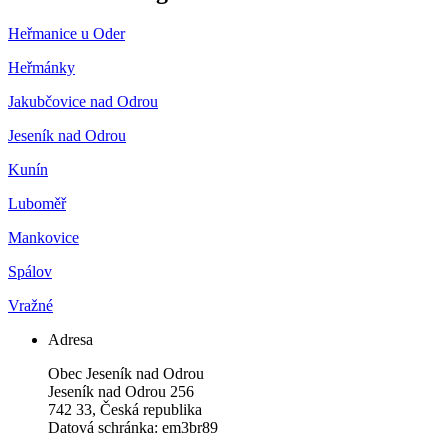
Heřmanice u Oder
Heřmánky
Jakubčovice nad Odrou
Jeseník nad Odrou
Kunín
Luboměř
Mankovice
Spálov
Vražné
Adresa
Obec Jeseník nad Odrou
Jeseník nad Odrou 256
742 33, Česká republika
Datová schránka: em3br89