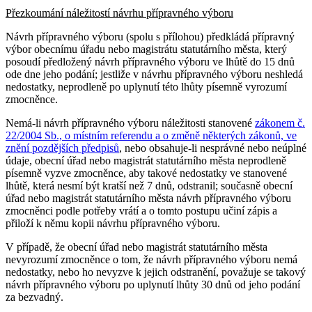
Přezkoumání náležitostí návrhu přípravného výboru
Návrh přípravného výboru (spolu s přílohou) předkládá přípravný
výbor obecnímu úřadu nebo magistrátu statutárního města, který
posoudí předložený návrh přípravného výboru ve lhůtě do 15 dnů
ode dne jeho podání; jestliže v návrhu přípravného výboru neshledá
nedostatky, neprodleně po uplynutí této lhůty písemně vyrozumí
zmocněnce.
Nemá-li návrh přípravného výboru náležitosti stanovené
zákonem č.
22/2004 Sb., o místním referendu a o změně některých zákonů, ve
znění pozdějších předpisů
, nebo obsahuje-li nesprávné nebo neúplné
údaje, obecní úřad nebo magistrát statutárního města neprodleně
písemně vyzve zmocněnce, aby takové nedostatky ve stanovené
lhůtě, která nesmí být kratší než 7 dnů, odstranil; současně obecní
úřad nebo magistrát statutárního města návrh přípravného výboru
zmocněnci podle potřeby vrátí a o tomto postupu učiní zápis a
přiloží k němu kopii návrhu přípravného výboru.
V případě, že obecní úřad nebo magistrát statutárního města
nevyrozumí zmocněnce o tom, že návrh přípravného výboru nemá
nedostatky, nebo ho nevyzve k jejich odstranění, považuje se takový
návrh přípravného výboru po uplynutí lhůty 30 dnů od jeho podání
za bezvadný.