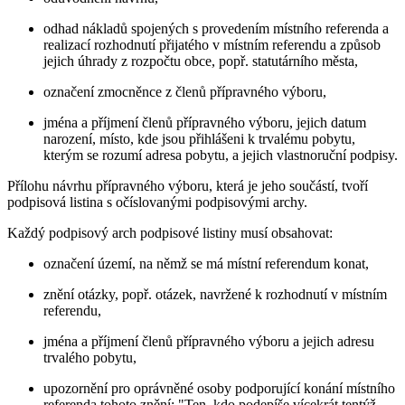
odhad nákladů spojených s provedením místního referenda a
realizací rozhodnutí přijatého v místním referendu a způsob
jejich úhrady z rozpočtu obce, popř. statutárního města,
označení zmocněnce z členů přípravného výboru,
jména a příjmení členů přípravného výboru, jejich datum
narození, místo, kde jsou přihlášeni k trvalému pobytu,
kterým se rozumí adresa pobytu, a jejich vlastnoruční podpisy.
Přílohu návrhu přípravného výboru, která je jeho součástí, tvoří
podpisová listina s očíslovanými podpisovými archy.
Každý podpisový arch podpisové listiny musí obsahovat:
označení území, na němž se má místní referendum konat,
znění otázky, popř. otázek, navržené k rozhodnutí v místním
referendu,
jména a příjmení členů přípravného výboru a jejich adresu
trvalého pobytu,
upozornění pro oprávněné osoby podporující konání místního
referenda tohoto znění: "Ten, kdo podepíše vícekrát tentýž