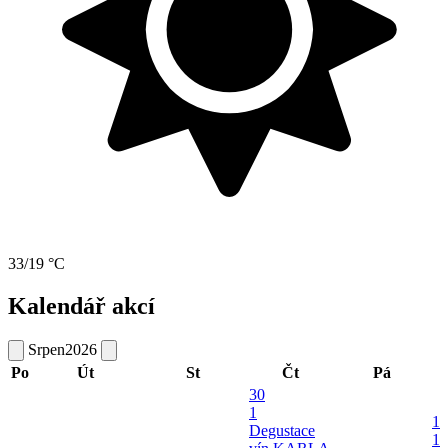
33/19 °C
Kalendář akcí
Srpen
2026
Po
Út
St
Čt
Pá
30
1
1
Degustace
1