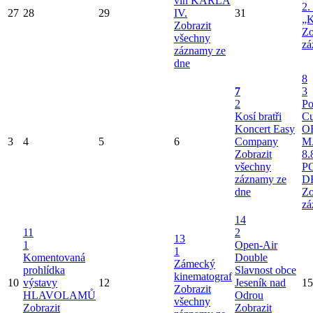
vín KARLA
2.
27
28
29
IV.
31
„K
Zobrazit
Zo
všechny
zá
záznamy ze
dne
8
7
3
2
Po
Kosí bratři
Cu
Koncert Easy
O
3
4
5
6
Company
M
Zobrazit
8.
všechny
P
záznamy ze
D
dne
Zo
zá
14
11
2
13
1
Open-Air
1
Komentovaná
Double
Zámecký
prohlídka
Slavnost obce
kinematograf
10
výstavy
12
Jeseník nad
15
Zobrazit
HLAVOLAMŮ
Odrou
všechny
Zobrazit
Zobrazit