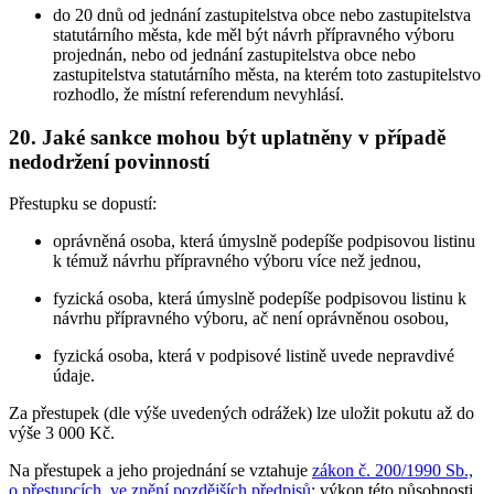
do 20 dnů od jednání zastupitelstva obce nebo zastupitelstva
statutárního města, kde měl být návrh přípravného výboru
projednán, nebo od jednání zastupitelstva obce nebo
zastupitelstva statutárního města, na kterém toto zastupitelstvo
rozhodlo, že místní referendum nevyhlásí.
20. Jaké sankce mohou být uplatněny v případě
nedodržení povinností
Přestupku se dopustí:
oprávněná osoba, která úmyslně podepíše podpisovou listinu
k témuž návrhu přípravného výboru více než jednou,
fyzická osoba, která úmyslně podepíše podpisovou listinu k
návrhu přípravného výboru, ač není oprávněnou osobou,
fyzická osoba, která v podpisové listině uvede nepravdivé
údaje.
Za přestupek (dle výše uvedených odrážek) lze uložit pokutu až do
výše 3 000 Kč.
Na přestupek a jeho projednání se vztahuje
zákon č. 200/1990 Sb.,
o přestupcích, ve znění pozdějších předpisů
; výkon této působnosti