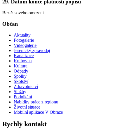
29. Datum konce platnosti popisu
Bez časového omezení.
Občan
Aktuality
Fotogalerie
Videogalerie
Jesenický zpravodaj
Kanalizace
Knihovna
Kultura
Odpady
Spolky
Školství
Zdravotnictví
Služby
Podnikání
Nabídky práce z regionu
Životní situace
Mobilní aplikace V Obraze
Rychlý kontakt